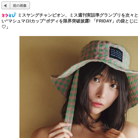
前の画像
ミスヤングチャンピオン、ミス週刊実話準グランプリを次々
い“マシュマロIカップ”ボディを限界突破披露! 「FRIDAY」の袋と
♡」