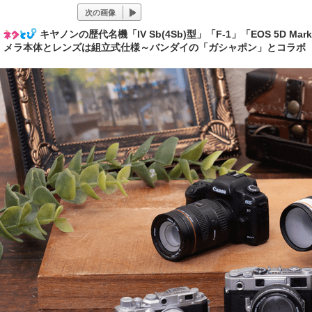
次の画像
キヤノンの歴代名機「IV Sb(4Sb)型」「F-1」「EOS 5D 
メラ本体とレンズは組立式仕様～バンダイの「ガシャポン」とコラボ