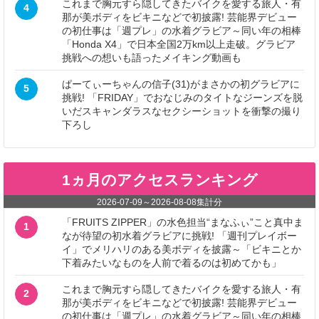
これまで胸元すら隠してきたバイクを愛する旅人・有
4
那が美ボディをビキニなどで初披露! 芸能界デビュー
の初仕事は「週プレ」の水着グラビア～同い年の相棒
「Honda X4」で日本全国2万km以上走破。グラビア
挑戦への想いも語ったメイキング動画も
ぱーてぃーちゃんの信子(31)がまさかの初グラビアに
5
挑戦! 「FRIDAY」でおなじみのタイトなジーンズを脱
いだスキャンダラスなセクシーショットを衝撃の撮り
下ろし
1ヵ月のアクセスランキング
2026-07-09
～
2026-08-08
集計分
「FRUITS ZIPPER」の水色担当“まなふぃ”こと真中ま
1
なが待望の初水着グラビアに挑戦! 「週刊プレイボー
イ」でメリハリのある美ボディを披露～「ビキニとか
下着みたいなものを人前で着るのは初めてかも」
これまで胸元すら隠してきたバイクを愛する旅人・有
2
那が美ボディをビキニなどで初披露! 芸能界デビュー
の初仕事は「週プレ」の水着グラビア～同い年の相棒