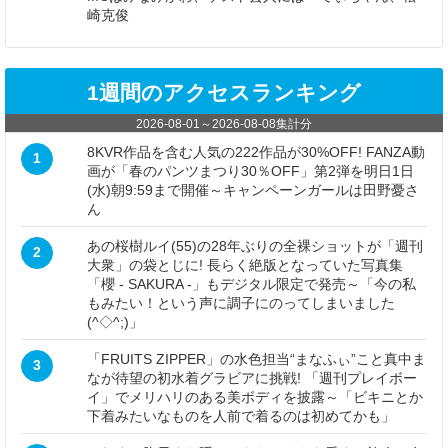
崎克俊
1週間のアクセスランキング
2026-08-01
～
2026-08-08
集計分
8KVR作品を含む人気の222作品が30%OFF! FANZA動
1
画が「春のパンツまつり30％OFF」第2弾を明日1日
(水)朝9:59まで開催～キャンペーンガールは田野憂さ
ん
あの桜樹ルイ(55)の28年ぶりの全裸ショットが「週刊
2
大衆」の袋とじに! 長らく絶版となっていた写真集
「櫻 - SAKURA -」もデジタル限定で発売～「今の私
もみたい！という声に調子にのってしまいました
(^◇^;)」
「FRUITS ZIPPER」の水色担当“まなふぃ”こと真中ま
3
なが待望の初水着グラビアに挑戦! 「週刊プレイボー
イ」でメリハリのある美ボディを披露～「ビキニとか
下着みたいなものを人前で着るのは初めてかも」