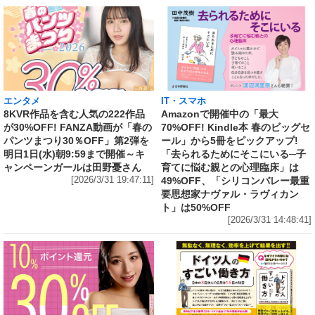
エンタメ
IT・スマホ
8KVR作品を含む人気の222作品
Amazonで開催中の「最大
が30%OFF! FANZA動画が「春の
70%OFF! Kindle本 春のビッグセ
パンツまつり30％OFF」第2弾を
ール」から5冊をピックアップ!
明日1日(水)朝9:59まで開催～キ
「去られるためにそこにいる─子
ャンペーンガールは田野憂さん
育てに悩む親との心理臨床」は
[2026/3/31 19:47:11]
49%OFF、「シリコンバレー最重
要思想家ナヴァル・ラヴィカン
ト」は50%OFF
[2026/3/31 14:48:41]