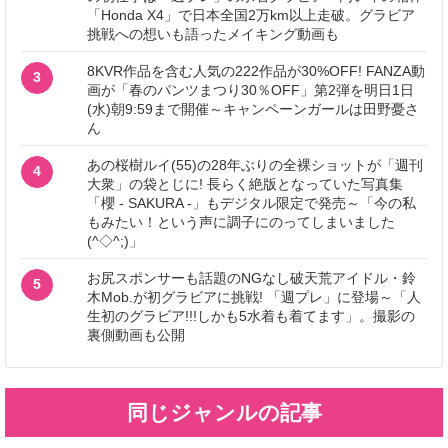
「Honda X4」で日本全国2万km以上走破。グラビア
挑戦への想いも語ったメイキング動画も
8KVR作品を含む人気の222作品が30%OFF! FANZA動
3
画が「春のパンツまつり30％OFF」第2弾を明日1日
(水)朝9:59まで開催～キャンペーンガールは田野憂さ
ん
あの桜樹ルイ(55)の28年ぶりの全裸ショットが「週刊
4
大衆」の袋とじに! 長らく絶版となっていた写真集
「櫻 - SAKURA -」もデジタル限定で発売～「今の私
もみたい！という声に調子にのってしまいました
(^◇^;)」
お尻スポンサーも話題のNGなし破天荒アイドル・鈴
5
木Mob.が初グラビアに挑戦! 「週プレ」に登場～「人
生初のグラビア!!!しかも5水着も着てます」。撮影の
裏側動画も公開
同じジャンルの記事