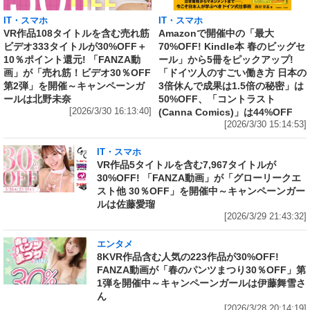
IT・スマホ
IT・スマホ
VR作品108タイトルを含む売れ筋
Amazonで開催中の「最大
ビデオ333タイトルが30%OFF＋
70%OFF! Kindle本 春のビッグセ
10％ポイント還元! 「FANZA動
ール」から5冊をピックアップ!
画」が「売れ筋！ビデオ30％OFF
「ドイツ人のすごい働き方 日本の
第2弾」を開催～キャンペーンガ
3倍休んで成果は1.5倍の秘密」は
ールは北野未奈
50%OFF、「コントラスト
[2026/3/30 16:13:40]
(Canna Comics)」は44%OFF
[2026/3/30 15:14:53]
IT・スマホ
VR作品5タイトルを含む7,967タイトルが
30%OFF! 「FANZA動画」が「グローリークエ
スト他 30％OFF」を開催中～キャンペーンガー
ルは佐藤愛瑠
[2026/3/29 21:43:32]
エンタメ
8KVR作品含む人気の223作品が30%OFF!
FANZA動画が「春のパンツまつり30％OFF」第
1弾を開催中～キャンペーンガールは伊藤舞雪さ
ん
[2026/3/28 20:14:19]