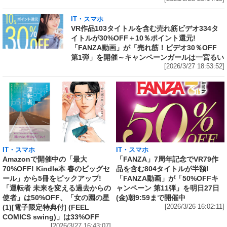
IT・スマホ
VR作品103タイトルを含む売れ筋ビデオ334タ
イトルが30%OFF＋10％ポイント還元!
「FANZA動画」が「売れ筋！ビデオ30％OFF
第1弾」を開催～キャンペーンガールは一宮るい
[2026/3/27 18:53:52]
IT・スマホ
IT・スマホ
Amazonで開催中の「最大
「FANZA」7周年記念でVR79作
70%OFF! Kindle本 春のビッグセ
品を含む804タイトルが半額!
ール」から5冊をピックアップ!
「FANZA動画」が「50%OFFキ
「運転者 未来を変える過去からの
ャンペーン 第11弾」を明日27日
使者」は50%OFF、「女の園の星
(金)朝9:59まで開催中
(1)[電子限定特典付] (FEEL
[2026/3/26 16:02:11]
COMICS swing)」は33%OFF
[2026/3/27 16:43:07]