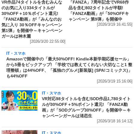
VR作品74タイトルを含むみんな
「FANZA」7周年記念でVR68作
のお気に入り334タイトルが
品を含む802タイトルが半額!
30%OFF＋10％ポイント還元!
「FANZA動画」が「50%OFFキ
「FANZA動画」が「みんなのお
ャンペーン 第9弾」を開催中
気に入り 30％OFFキャンペーン
[2026/3/19 16:41:55]
第1弾」を開催中～キャンペーン
ガールは神木麗
[2026/3/20 22:55:00]
IT・スマホ
Amazonで開催中の「最大50%OFF! Kindle本
新学期応援セール」から5冊をピックアップ!
「学校では教えてくれない大切なこと1 整理整
頓」は44%OFF、「孤独のグルメ[新装版]
(SPA!コミックス)」も44%OFF
[2026/3/19 15:16:06]
IT・スマホ
VR対応98タイトルを含むSOD作品1,780タイト
ルが30%OFF＋5%ポイント還元! 「FANZA動
画」が「SODグループ30%OFF」を開催中～キ
ャンペーンガールは渚恋生
[2026/3/18 16:14:12]