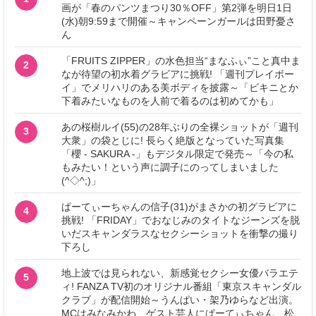
画が「春のパンツまつり30％OFF」第2弾を明日1日
(水)朝9:59まで開催～キャンペーンガールは田野憂さ
ん
「FRUITS ZIPPER」の水色担当“まなふぃ”こと真中ま
2
なが待望の初水着グラビアに挑戦! 「週刊プレイボー
イ」でメリハリのある美ボディを披露～「ビキニとか
下着みたいなものを人前で着るのは初めてかも」
あの桜樹ルイ(55)の28年ぶりの全裸ショットが「週刊
3
大衆」の袋とじに! 長らく絶版となっていた写真集
「櫻 - SAKURA -」もデジタル限定で発売～「今の私
もみたい！という声に調子にのってしまいました
(^◇^;)」
ぱーてぃーちゃんの信子(31)がまさかの初グラビアに
4
挑戦! 「FRIDAY」でおなじみのタイトなジーンズを脱
いだスキャンダラスなセクシーショットを衝撃の撮り
下ろし
地上波では見られない、新感覚セクシー女優バラエテ
5
ィ! FANZA TV初のオリジナル番組「東京スキャンダル
クラブ」が配信開始～うんぱい・架乃ゆらなど出演。
MCはみなみかわ、ゲスト芸人にぱーてぃちゃん、松