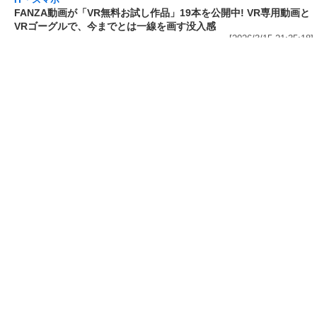
Amazonで1万冊以上が対象の「最大70%OFF
Kindle本 読書強化週間フェア」から5冊をピッ
クアップ! 「図解 眠れなくなるほど面白い 昭和
の話」は50%OFF、「電通アートディレクター
が本気で考えた! 美しすぎるパワポ」は
60%OFF
[2026/3/16 15:36:59]
IT・スマホ
FANZA動画が「VR無料お試し作品」19本を公
開中! VR専用動画とVRゴーグルで、今までとは
一線を画す没入感
[2026/3/15 21:35:18]
IT・スマホ
「FANZA」7周年記念でVR75作品を含む805タ
イトルが半額! 「FANZA動画」が「50%OFFキ
ャンペーン 第7弾」を開催中
[2026/3/14 16:36:04]