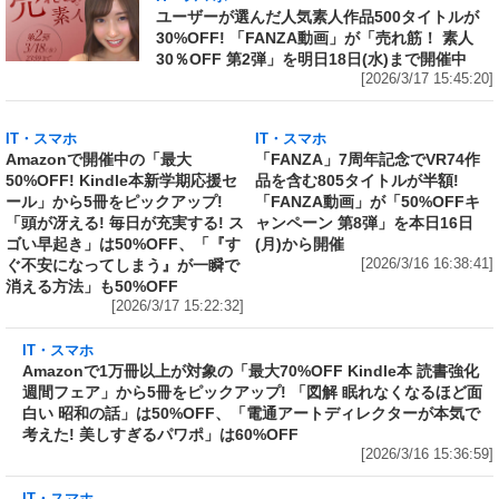
IT・スマホ
ユーザーが選んだ人気素人作品500タイトルが
30%OFF! 「FANZA動画」が「売れ筋！ 素人
30％OFF 第2弾」を明日18日(水)まで開催中
[2026/3/17 15:45:20]
IT・スマホ
IT・スマホ
Amazonで開催中の「最大
「FANZA」7周年記念でVR74作
50%OFF! Kindle本新学期応援セ
品を含む805タイトルが半額!
ール」から5冊をピックアップ!
「FANZA動画」が「50%OFFキ
「頭が冴える! 毎日が充実する! ス
ャンペーン 第8弾」を本日16日
ゴい早起き」は50%OFF、「『す
(月)から開催
ぐ不安になってしまう』が一瞬で
[2026/3/16 16:38:41]
消える方法」も50%OFF
[2026/3/17 15:22:32]
IT・スマホ