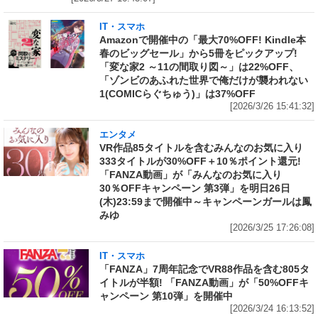
IT・スマホ
Amazonで開催中の「最大70%OFF! Kindle本
春のビッグセール」から5冊をピックアップ!
「変な家2 ～11の間取り図～」は22%OFF、
「ゾンビのあふれた世界で俺だけが襲われない
1(COMICらぐちゅう)」は37%OFF
[2026/3/26 15:41:32]
エンタメ
VR作品85タイトルを含むみんなのお気に入り
333タイトルが30%OFF＋10％ポイント還元!
「FANZA動画」が「みんなのお気に入り
30％OFFキャンペーン 第3弾」を明日26日
(木)23:59まで開催中～キャンペーンガールは鳳
みゆ
[2026/3/25 17:26:08]
IT・スマホ
「FANZA」7周年記念でVR88作品を含む805タ
イトルが半額! 「FANZA動画」が「50%OFFキ
ャンペーン 第10弾」を開催中
[2026/3/24 16:13:52]