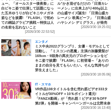
ュー、「オールスター後夜祭」に
ル”かき混ぜるだけの「日清カレ
白ビキニ姿で出演して話題になっ
ーメシ」に出来上がり400g以上
た五木ゆうりが白ビキニやメガネ
の山盛サイズ誕生! 「日清山盛カ
姿などを披露! 「FLASH」で初め
レーメシ 欧風ビーフ」「日清山盛
ての雑誌グラビア挑戦～特技は人
ハヤシメシ デミグラス」が発売
の名前を忘れないこと
[2026/3/30 19:25:01]
[2026/3/30 22:53:52]
エンタメ
ミス中央2022グランプリ、女優・モデルとして
活動し、「ミスコンの悪魔」主演の加藤愛梨が
169cm・9頭身の異次元のプロポーションをビ
キニ姿で披露! 「FLASH」に初登場～「ありの
ままの自分を見てもらいたい。そんな気持ちが
芽生えました」
[2026/3/30 18:05:06]
IT・スマホ
VR作品108タイトルを含む売れ筋ビデオ333タ
イトルが30%OFF＋10％ポイント還元!
「FANZA動画」が「売れ筋！ビデオ30％OFF
第2弾」を開催～キャンペーンガールは北野未奈
[2026/3/30 16:13:40]