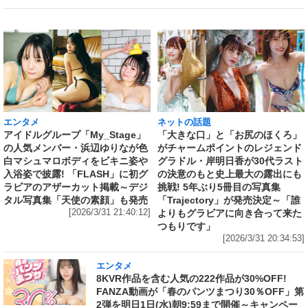
エンタメ
ネットの話題
アイドルグループ「My_Stage」
「大きな口」と「お尻のほくろ」
の人気メンバー・浜辺ゆりなが色
がチャームポイントのレジェンド
白マシュマロボディをビキニ姿や
グラドル・岸明日香が30代ラスト
入浴姿で披露! 「FLASH」に初グ
の決意のもと史上最大の露出にも
ラビアのアザーカット掲載～デジ
挑戦! 5年ぶり5冊目の写真集
タル写真集「天使の素顔」も発売
「Trajectory」が発売決定～「誰
[2026/3/31 21:40:12]
よりもグラビアに向き合って来た
つもりです」
[2026/3/31 20:34:53]
エンタメ
8KVR作品を含む人気の222作品が30%OFF!
FANZA動画が「春のパンツまつり30％OFF」第
2弾を明日1日(水)朝9:59まで開催～キャンペー