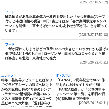
付)」が特別価格の税込570円! 富士そばが「春の期間限定キャンペ
ーン」を開催～「富士そばかつ丼のしあわせが広がることを願って
います」
[2026/3/27 17:52:13]
フード
ご飯が隠れてしまうほどの直径14cmの大きなコロッケにから揚げ3
個で税込646円のお弁当! ローソンが「高岡大仏コロッケ＆から揚
げ弁当」を北陸・東海地方で発売
[2026/3/26 22:46:21]
エンタメ
IT・スマホ
昨年、芸能界デビューしたばかり
「FANZA」7周年記念でVR79作
でグラビアシーンの頂点へ駆け上
品を含む804タイトルが半額!
がる大阪府出身の“奇跡のシンデ
「FANZA動画」が「50%OFFキ
レラガール”溝端葵の抜群のルッ
ャンペーン 第11弾」を明日27日
クスと衝撃美ボディがイエローや
(金)朝9:59まで開催中
黒ビキニで大炸裂! 「週刊少年チ
[2026/3/26 16:02:11]
ャンピオン」の表紙＆巻頭に登場
[2026/3/26 18:32:57]
ライフ
BATジャパンが加熱式glo専用スティック「Lucky Strike」