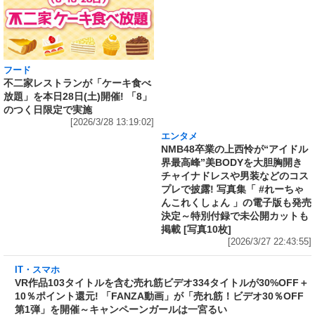
フード
エンタメ
不二家レストランが「ケーキ食べ
NMB48卒業の上西怜が“アイドル
放題」を本日28日(土)開催! 「8」
界最高峰”美BODYを大胆胸開き
のつく日限定で実施
チャイナドレスや男装などのコス
[2026/3/28 13:19:02]
プレで披露! 写真集「 #れーちゃ
んこれくしょん 」の電子版も発売
決定～特別付録で未公開カットも
掲載 [写真10枚]
[2026/3/27 22:43:55]
IT・スマホ
VR作品103タイトルを含む売れ筋ビデオ334タ
イトルが30%OFF＋10％ポイント還元!
「FANZA動画」が「売れ筋！ビデオ30％OFF
第1弾」を開催～キャンペーンガールは一宮るい
[2026/3/27 18:53:52]
フード
噛み応えがある正真正銘の一枚肉を使用した「かつ丼単品(スープ