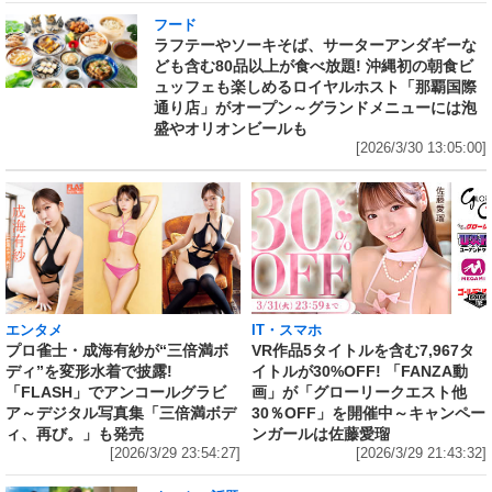
フード
ラフテーやソーキそば、サーターアンダギーな
ども含む80品以上が食べ放題! 沖縄初の朝食ビ
ュッフェも楽しめるロイヤルホスト「那覇国際
通り店」がオープン～グランドメニューには泡
盛やオリオンビールも
[2026/3/30 13:05:00]
IT・スマホ
エンタメ
VR作品5タイトルを含む7,967タ
プロ雀士・成海有紗が“三倍満ボ
イトルが30%OFF! 「FANZA動
ディ”を変形水着で披露!
画」が「グローリークエスト他
「FLASH」でアンコールグラビ
30％OFF」を開催中～キャンペー
ア～デジタル写真集「三倍満ボデ
ンガールは佐藤愛瑠
ィ、再び。」も発売
[2026/3/29 21:43:32]
[2026/3/29 23:54:27]