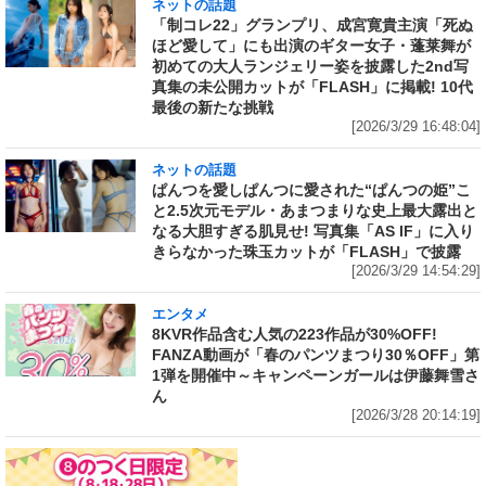
ネットの話題
「制コレ22」グランプリ、成宮寛貴主演「死ぬ
ほど愛して」にも出演のギター女子・蓬莱舞が
初めての大人ランジェリー姿を披露した2nd写
真集の未公開カットが「FLASH」に掲載! 10代
最後の新たな挑戦
[2026/3/29 16:48:04]
ネットの話題
ぱんつを愛しぱんつに愛された“ぱんつの姫”こ
と2.5次元モデル・あまつまりな史上最大露出と
なる大胆すぎる肌見せ! 写真集「AS IF」に入り
きらなかった珠玉カットが「FLASH」で披露
[2026/3/29 14:54:29]
エンタメ
8KVR作品含む人気の223作品が30%OFF!
FANZA動画が「春のパンツまつり30％OFF」第
1弾を開催中～キャンペーンガールは伊藤舞雪さ
ん
[2026/3/28 20:14:19]