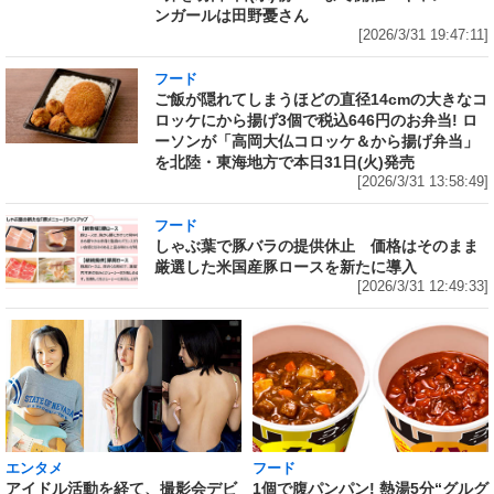
ンガールは田野憂さん
[2026/3/31 19:47:11]
フード
ご飯が隠れてしまうほどの直径14cmの大きなコ
ロッケにから揚げ3個で税込646円のお弁当! ロ
ーソンが「高岡大仏コロッケ＆から揚げ弁当」
を北陸・東海地方で本日31日(火)発売
[2026/3/31 13:58:49]
フード
しゃぶ葉で豚バラの提供休止 価格はそのまま
厳選した米国産豚ロースを新たに導入
[2026/3/31 12:49:33]
エンタメ
フード
アイドル活動を経て、撮影会デビ
1個で腹パンパン! 熱湯5分“グルグ