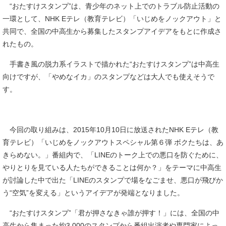
“おたすけスタンプ”は、青少年のネット上でのトラブル防止活動の
一環として、NHK Eテレ（教育テレビ）「いじめをノックアウト」と
共同で、全国の中高生から募集したスタンプアイデアをもとに作成さ
れたもの。
手書き風の脱力系イラストで描かれた“おたすけスタンプ”は中高生
向けですが、「やめなイカ」のスタンプなどは大人でも使えそうで
す。
今回の取り組みは、2015年10月10日に放送されたNHK Eテレ（教
育テレビ）「いじめをノックアウトスペシャル第６弾 ボクたちは、あ
きらめない。」番組内で、「LINEのトーク上での悪口を防ぐために、
やりとりを見ている人たちができることは何か？」をテーマに中高生
が討論した中で出た「LINEのスタンプで場をなごませ、悪口が飛びか
う“空気”を変える」というアイデアが発端となりました。
“おたすけスタンプ”「君が押さなきゃ誰が押す！」には、全国の中
高生から集まった約3,000のスタンプから番組出演者や専門家によっ