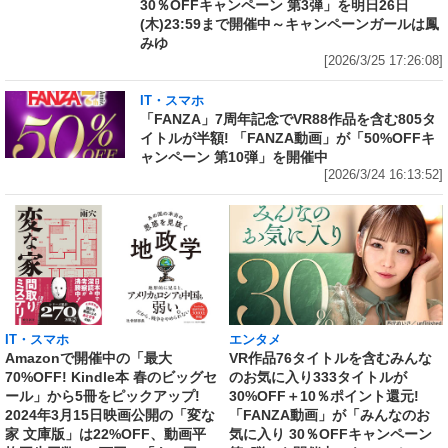
30％OFFキャンペーン 第3弾」を明日26日
(木)23:59まで開催中～キャンペーンガールは鳳
みゆ
[2026/3/25 17:26:08]
IT・スマホ
「FANZA」7周年記念でVR88作品を含む805タ
イトルが半額! 「FANZA動画」が「50%OFFキ
ャンペーン 第10弾」を開催中
[2026/3/24 16:13:52]
IT・スマホ
エンタメ
Amazonで開催中の「最大
VR作品76タイトルを含むみんな
70%OFF! Kindle本 春のビッグセ
のお気に入り333タイトルが
ール」から5冊をピックアップ!
30%OFF＋10％ポイント還元!
2024年3月15日映画公開の「変な
「FANZA動画」が「みんなのお
家 文庫版」は22%OFF、動画平
気に入り 30％OFFキャンペーン