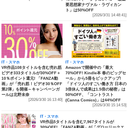
要思想家ナヴァル・ラヴィカン
ト」は50%OFF
[2026/3/31 14:48:41]
IT・スマホ
IT・スマホ
VR作品108タイトルを含む売れ筋
Amazonで開催中の「最大
ビデオ333タイトルが30%OFF＋
70%OFF! Kindle本 春のビッグセ
10％ポイント還元! 「FANZA動
ール」から5冊をピックアップ!
画」が「売れ筋！ビデオ30％OFF
「ドイツ人のすごい働き方 日本の
第2弾」を開催～キャンペーンガ
3倍休んで成果は1.5倍の秘密」は
ールは北野未奈
50%OFF、「コントラスト
[2026/3/30 16:13:40]
(Canna Comics)」は44%OFF
[2026/3/30 15:14:53]
IT・スマホ
VR作品5タイトルを含む7,967タイトルが
30%OFF! 「FANZA動画」が「グローリークエ