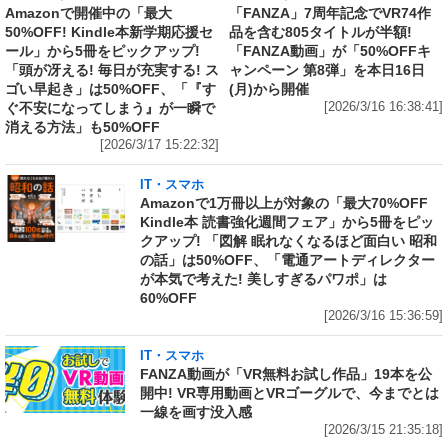
Amazonで開催中の「最大
「FANZA」7周年記念でVR74作
50%OFF! Kindle本新学期応援セ
品を含む805タイトルが半額!
ール」から5冊をピックアップ!
「FANZA動画」が「50%OFFキ
「頭が冴える! 毎日が充実する! ス
ャンペーン 第8弾」を本日16日
ゴい早起き」は50%OFF、「『す
(月)から開催
ぐ不安になってしまう』が一瞬で
[2026/3/16 16:38:41]
消える方法」も50%OFF
[2026/3/17 15:22:32]
IT・スマホ
Amazonで1万冊以上が対象の「最大70%OFF
Kindle本 読書強化週間フェア」から5冊をピッ
クアップ! 「図解 眠れなくなるほど面白い 昭和
の話」は50%OFF、「電通アートディレクター
が本気で考えた! 美しすぎるパワポ」は
60%OFF
[2026/3/16 15:36:59]
IT・スマホ
FANZA動画が「VR無料お試し作品」19本を公
開中! VR専用動画とVRゴーグルで、今までとは
一線を画す没入感
[2026/3/15 21:35:18]