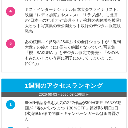
ミス・インターナショナル日本大会ファイナリスト、
4
映画「レディ加賀」やスマスロ「Lラブ嬢3」に出演
の“日本一の神ボディ”奈月セナが究極の肉体美を披露!
大ヒット写真集の未公開カット収録のデジタル限定版
発売
あの桜樹ルイ(55)の28年ぶりの全裸ショットが「週刊
5
大衆」の袋とじに! 長らく絶版となっていた写真集
「櫻 - SAKURA -」もデジタル限定で発売～「今の私
もみたい！という声に調子にのってしまいました
(^◇^;)」
1週間のアクセスランキング
2026-08-03
～
2026-08-10
集計分
8KVR作品を含む人気の222作品が30%OFF! FANZA動
1
画が「春のパンツまつり30％OFF」第2弾を明日1日
(水)朝9:59まで開催～キャンペーンガールは田野憂さ
ん