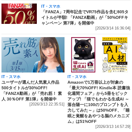
IT・スマホ
「FANZA」7周年記念でVR75作品を含む805タ
イトルが半額! 「FANZA動画」が「50%OFFキ
ャンペーン 第7弾」を開催中
[2026/3/14 16:36:04]
IT・スマホ
IT・スマホ
ユーザーが選んだ人気素人作品
Amazonで1万冊以上が対象の
500タイトルが30%OFF!
「最大70%OFF! Kindle本 読書強
「FANZA動画」が「売れ筋！ 素
化週間フェア」から5冊をピック
人 30％OFF 第1弾」を開催中
アップ! 「猫でもわかる生成AI ～
[2026/3/13 22:35:51]
落合陽一に100のプロンプトを入
力してみた～」は50%OFF、「睡
眠と覚醒をあやつる脳のメカニズ
ム」は51%OFF
[2026/3/13 14:57:29]