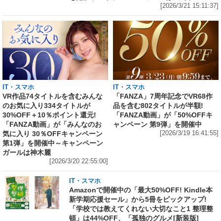
[2026/3/21 15:11:37]
IT・スマホ
IT・スマホ
VR作品74タイトルを含むみんな
「FANZA」7周年記念でVR68作
のお気に入り334タイトルが
品を含む802タイトルが半額!
30%OFF＋10％ポイント還元!
「FANZA動画」が「50%OFFキ
「FANZA動画」が「みんなのお
ャンペーン 第9弾」を開催中
気に入り 30％OFFキャンペーン
[2026/3/19 16:41:55]
第1弾」を開催中～キャンペーン
ガールは神木麗
[2026/3/20 22:55:00]
IT・スマホ
Amazonで開催中の「最大50%OFF! Kindle本
新学期応援セール」から5冊をピックアップ!
「学校では教えてくれない大切なこと1 整理整
頓」は44%OFF、「孤独のグルメ[新装版]