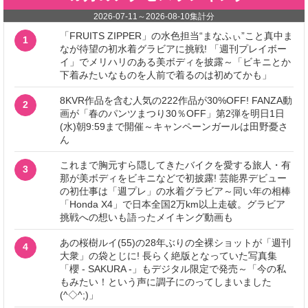
2026-07-11
～
2026-08-10
集計分
「FRUITS ZIPPER」の水色担当“まなふぃ”こと真中ま
1
なが待望の初水着グラビアに挑戦! 「週刊プレイボー
イ」でメリハリのある美ボディを披露～「ビキニとか
下着みたいなものを人前で着るのは初めてかも」
8KVR作品を含む人気の222作品が30%OFF! FANZA動
2
画が「春のパンツまつり30％OFF」第2弾を明日1日
(水)朝9:59まで開催～キャンペーンガールは田野憂さ
ん
これまで胸元すら隠してきたバイクを愛する旅人・有
3
那が美ボディをビキニなどで初披露! 芸能界デビュー
の初仕事は「週プレ」の水着グラビア～同い年の相棒
「Honda X4」で日本全国2万km以上走破。グラビア
挑戦への想いも語ったメイキング動画も
あの桜樹ルイ(55)の28年ぶりの全裸ショットが「週刊
4
大衆」の袋とじに! 長らく絶版となっていた写真集
「櫻 - SAKURA -」もデジタル限定で発売～「今の私
もみたい！という声に調子にのってしまいました
(^◇^;)」