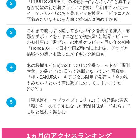
「FRUITS ZIPPER」の水色担当“まなふぃ”こと真中ま
2
なが待望の初水着グラビアに挑戦! 「週刊プレイボー
イ」でメリハリのある美ボディを披露～「ビキニとか
下着みたいなものを人前で着るのは初めてかも」
これまで胸元すら隠してきたバイクを愛する旅人・有
3
那が美ボディをビキニなどで初披露! 芸能界デビュー
の初仕事は「週プレ」の水着グラビア～同い年の相棒
「Honda X4」で日本全国2万km以上走破。グラビア
挑戦への想いも語ったメイキング動画も
あの桜樹ルイ(55)の28年ぶりの全裸ショットが「週刊
4
大衆」の袋とじに! 長らく絶版となっていた写真集
「櫻 - SAKURA -」もデジタル限定で発売～「今の私
もみたい！という声に調子にのってしまいました
(^◇^;)」
【聖地巡礼・ラブライブ！ 1期（1）】穂乃果の実家
5
「穂むら」のモデルになった老舗甘味処「竹むら」で
甘味と巡礼を楽しむ
1ヵ月のアクセスランキング