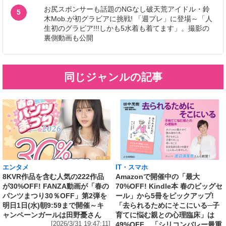
お尻スポンサーも話題のNGなし破天荒アイドル・鈴
5
木Mob.が初グラビアに挑戦! 「週プレ」に登場～「人
生初のグラビア!!!しかも5水着も着てます」。撮影の
裏側動画も公開
同じジャンルの記事
エンタメ
IT・スマホ
8KVR作品を含む人気の222作品
Amazonで開催中の「最大
が30%OFF! FANZA動画が「春の
70%OFF! Kindle本 春のビッグセ
パンツまつり30％OFF」第2弾を
ール」から5冊をピックアップ!
明日1日(水)朝9:59まで開催～キ
「去られるためにそこにいる─子
ャンペーンガールは田野憂さん
育てに悩む親との心理臨床」は
[2026/3/31 19:47:11]
49%OFF、「シリコンバレー最重