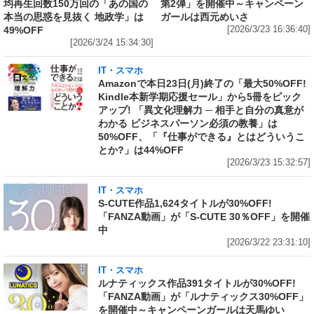
均再生回数150万回の「あの国の
第2弾」を開催中～キャンペーン
本当の思惑を見抜く 地政学」は
ガールは西元めいさ
49%OFF
[2026/3/23 16:36:40]
[2026/3/24 15:34:30]
IT・スマホ
Amazonで本日23日(月)終了の「最大50%OFF!
Kindle本新学期応援セール」から5冊をピック
アップ! 「異文化理解力 ─ 相手と自分の真意が
わかる ビジネスパーソン必須の教養」は
50%OFF、「『仕事ができる』とはどういうこ
とか?」は44%OFF
[2026/3/23 15:32:57]
IT・スマホ
S-CUTE作品1,624タイトルが30%OFF!
「FANZA動画」が「S-CUTE 30％OFF」を開催
中
[2026/3/22 23:31:10]
IT・スマホ
ルナティックス作品391タイトルが30%OFF!
「FANZA動画」が「ルナティックス30%OFF」
を開催中～キャンペーンガールは天馬ゆい