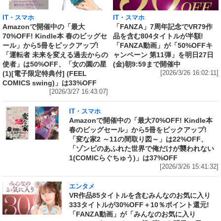
IT・スマホ
IT・スマホ
Amazonで開催中の「最大
「FANZA」7周年記念でVR79作
70%OFF! Kindle本 春のビッグセ
品を含む804タイトルが半額!
ール」から5冊をピックアップ!
「FANZA動画」が「50%OFFキ
「運転者 未来を変える過去からの
ャンペーン 第11弾」を明日27日
使者」は50%OFF、「女の園の星
(金)朝9:59まで開催中
(1)[電子限定特典付] (FEEL
[2026/3/26 16:02:11]
COMICS swing)」は33%OFF
[2026/3/27 16:43:07]
IT・スマホ
Amazonで開催中の「最大70%OFF! Kindle本
春のビッグセール」から5冊をピックアップ!
「変な家2 ～11の間取り図～」は22%OFF、
「ゾンビのあふれた世界で俺だけが襲われない
1(COMICらぐちゅう)」は37%OFF
[2026/3/26 15:41:32]
エンタメ
VR作品85タイトルを含むみんなのお気に入り
333タイトルが30%OFF＋10％ポイント還元!
「FANZA動画」が「みんなのお気に入り