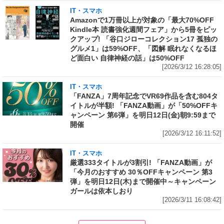
IT・スマホ
Amazonで1万冊以上が対象の「最大70%OFF
Kindle本 読書強化週間フェア」から5冊をピッ
クアップ! 「谷口ジローコレクション17 孤独の
グルメ1」は59%OFF、「図解 眠れなくなるほ
ど面白い 自律神経の話」は50%OFF
[2026/3/12 16:28:05]
IT・スマホ
「FANZA」7周年記念でVR69作品を含む804タ
イトルが半額! 「FANZA動画」が「50%OFFキ
ャンペーン 第6弾」を明日12日(金)朝9:59まで
開催
[2026/3/12 16:11:52]
IT・スマホ
厳選333タイトルが3割引! 「FANZA動画」が
「今月のおすすめ 30％OFFキャンペーン 第3
弾」を明日12日(木)まで開催中～キャンペーン
ガールは依本しおり
[2026/3/11 16:08:42]