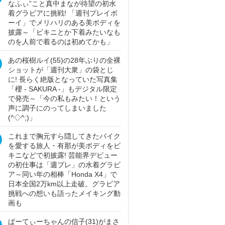
なふぃ”こと真中まなが待望の初水
着グラビアに挑戦! 「週刊プレイボ
ーイ」でメリハリのある美ボディを
披露～「ビキニとか下着みたいなも
のを人前で着るのは初めてかも」
あの桜樹ルイ(55)の28年ぶりの全裸
ショットが「週刊大衆」の袋とじ
に! 長らく絶版となっていた写真集
「櫻 - SAKURA -」もデジタル限定
で発売～「今の私もみたい！という
声に調子にのってしまいました
(^◇^;)」
これまで胸元すら隠してきたバイク
を愛する旅人・有那が美ボディをビ
キニなどで初披露! 芸能界デビュー
の初仕事は「週プレ」の水着グラビ
ア～同い年の相棒「Honda X4」で
日本全国2万km以上走破。グラビア
挑戦への想いも語ったメイキング動
画も
ぱーてぃーちゃんの信子(31)がまさ