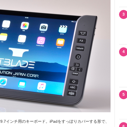
3
4
5
ad pro9.7インチ用のキーボード。iPadをすっぽりカバーする形で、
6