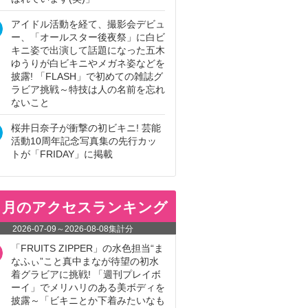
アイドル活動を経て、撮影会デビュ
ー、「オールスター後夜祭」に白ビ
キニ姿で出演して話題になった五木
ゆうりが白ビキニやメガネ姿などを
披露! 「FLASH」で初めての雑誌グ
ラビア挑戦～特技は人の名前を忘れ
ないこと
桜井日奈子が衝撃の初ビキニ! 芸能
活動10周年記念写真集の先行カッ
トが「FRIDAY」に掲載
ヵ月のアクセスランキング
2026-07-09
～
2026-08-08
集計分
「FRUITS ZIPPER」の水色担当“ま
なふぃ”こと真中まなが待望の初水
着グラビアに挑戦! 「週刊プレイボ
ーイ」でメリハリのある美ボディを
披露～「ビキニとか下着みたいなも