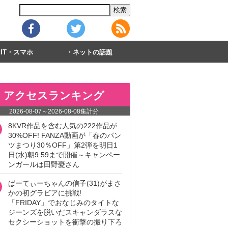
IT・スマホ
ネットの話題
アクセスランキング
2026-08-07
～
2026-08-08
集計分
8KVR作品を含む人気の222作品が
30%OFF! FANZA動画が「春のパン
ツまつり30％OFF」第2弾を明日1
日(水)朝9:59まで開催～キャンペー
ンガールは田野憂さん
ぱーてぃーちゃんの信子(31)がまさ
かの初グラビアに挑戦!
「FRIDAY」でおなじみのタイトな
ジーンズを脱いだスキャンダラスな
セクシーショットを衝撃の撮り下ろ