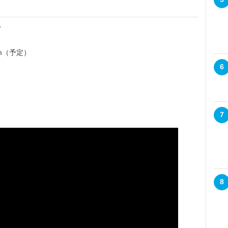
チ
mm（予定）
6
7
8