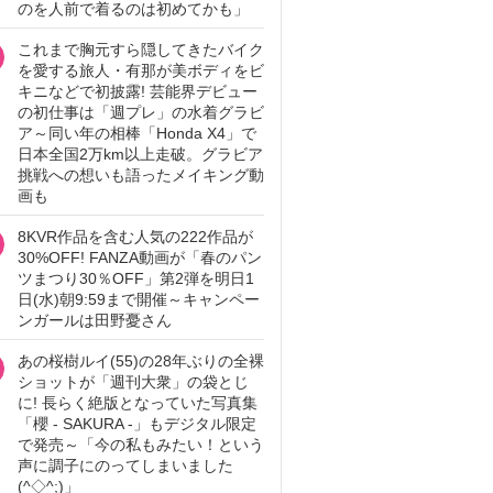
のを人前で着るのは初めてかも」
これまで胸元すら隠してきたバイク
を愛する旅人・有那が美ボディをビ
キニなどで初披露! 芸能界デビュー
の初仕事は「週プレ」の水着グラビ
ア～同い年の相棒「Honda X4」で
日本全国2万km以上走破。グラビア
挑戦への想いも語ったメイキング動
画も
8KVR作品を含む人気の222作品が
30%OFF! FANZA動画が「春のパン
ツまつり30％OFF」第2弾を明日1
日(水)朝9:59まで開催～キャンペー
ンガールは田野憂さん
あの桜樹ルイ(55)の28年ぶりの全裸
ショットが「週刊大衆」の袋とじ
に! 長らく絶版となっていた写真集
「櫻 - SAKURA -」もデジタル限定
で発売～「今の私もみたい！という
声に調子にのってしまいました
(^◇^;)」