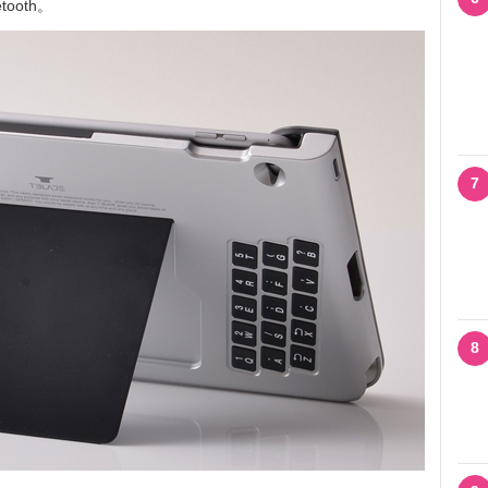
ooth。
7
8