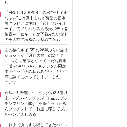
し
「FRUITS ZIPPER」の水色担当“ま
なふぃ”こと真中まなが待望の初水
着グラビアに挑戦! 「週刊プレイボ
ーイ」でメリハリのある美ボディを
披露～「ビキニとか下着みたいなも
のを人前で着るのは初めてかも」
あの桜樹ルイ(55)の28年ぶりの全裸
ショットが「週刊大衆」の袋とじ
に! 長らく絶版となっていた写真集
「櫻 - SAKURA -」もデジタル限定
で発売～「今の私もみたい！という
声に調子にのってしまいました
(^◇^;)」
通常の5.6倍以上、ビッグの2.3倍以
上! セブン‐イレブンが「Happyプッ
チンプリン 380g」を販売～もちろ
んプッチンして、お皿に移してプル
ル～ンと楽しめる
これまで胸元すら隠してきたバイク