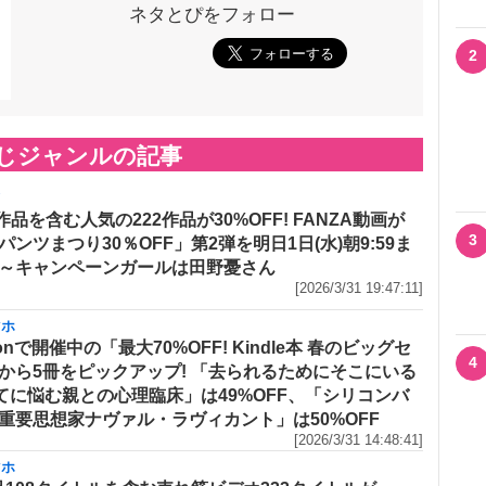
ネタとぴをフォロー
2
じジャンルの記事
メ
作品を含む人気の222作品が30%OFF! FANZA動画が
3
パンツまつり30％OFF」第2弾を明日1日(水)朝9:59ま
～キャンペーンガールは田野憂さん
[2026/3/31 19:47:11]
マホ
onで開催中の「最大70%OFF! Kindle本 春のビッグセ
4
から5冊をピックアップ! 「去られるためにそこにいる
てに悩む親との心理臨床」は49%OFF、「シリコンバ
重要思想家ナヴァル・ラヴィカント」は50%OFF
[2026/3/31 14:48:41]
マホ