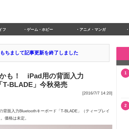
イフ
ゲーム・ホビー
アニメ・マンガ
1日をもちまして記事更新を終了しました
1
も！ iPad用の背面入力
ド「T-BLADE」今秋発売
[2016/7/7 14:20]
2
ad用の背面入力Bluetoothキーボード「T-BLADE」（ティーブレイ
た。価格は未定。