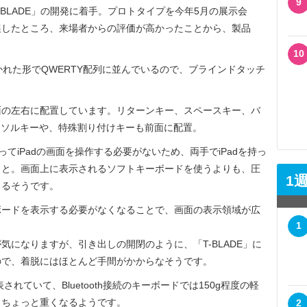
9
年から「T-BLADE」の開発に着手。プロトタイプを今年5月の展示会
に参考出展したところ、来場者からの評価が高かったことから、製品
10
かれた形でQWERTY配列に並んでいるので、ブラインドタッチ
。
の左右に配置しています。リターンキー、スペースキー、バ
カーソルキーや、特殊割り付けキーも前面に配置。
指を使ってiPadの画面を操作する必要がないため、両手でiPadを持っ
こと。画面上に表示されるソフトキーボードを使うよりも、圧
1
きるそうです。
ボードを表示する必要がなくなることで、画面の表示領域が広
1
になりますが、引き出しの開閉のように、「T-BLADE」に
なので、着脱にはほとんど手間がかからなそうです。
れていて、Bluetooth接続のキーボードでは150g程度の軽
りちょっと重くなるようです。
2