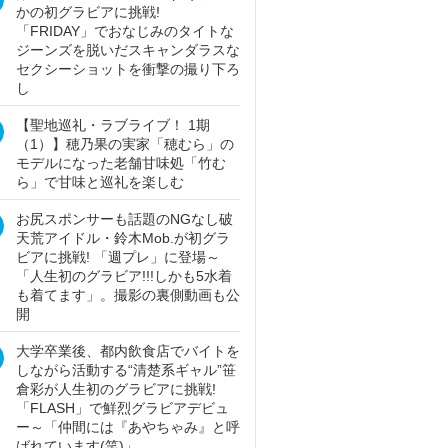
かの初グラビアに挑戦!
「FRIDAY」でおなじみのタイトな
ジーンズを脱いだスキャンダラスな
セクシーショットを衝撃の撮り下ろ
し
【聖地巡礼・ラブライブ！ 1期
（1）】穂乃果の実家「穂むら」の
モデルになった老舗甘味処「竹む
ら」で甘味と巡礼を楽しむ
お尻スポンサーも話題のNGなし破
天荒アイドル・鈴木Mob.が初グラ
ビアに挑戦! 「週プレ」に登場～
「人生初のグラビア!!!しかも5水着
も着てます」。撮影の裏側動画も公
開
大学卒業後、都内飲食店でバイトを
しながら活動する“清楚系ギャル”笹
倉彩が人生初のグラビアに挑戦!
「FLASH」で鮮烈グラビアデビュ
ー～「仲間には『あやちゃみ』と呼
ばれています(笑)」