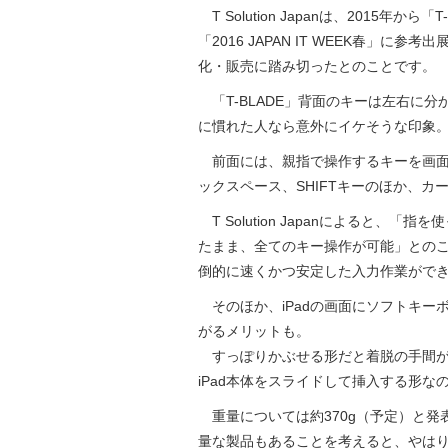
T Solution Japanは、2015
「2016 JAPAN IT WEEK春」
化・販売に踏み切ったとのことです。
「T-BLADE」背面のキーは左右に分
に慣れた人なら意外にイケそうな印象
前面には、親指で操作するキーを画面
ックスペース、SHIFTキーのほか、
T Solution Japanによると、「
たまま、全てのキー操作が可能」との
倒的に速くかつ安定した入力作業がで
そのほか、iPadの画面にソフトキー
がるメリットも。
すっぽりかぶせる形だと着脱の手間が気
iPad本体をスライドして挿入する形
重量については約370g（予定）と発表さ
量な製品もあることを考えると、やは