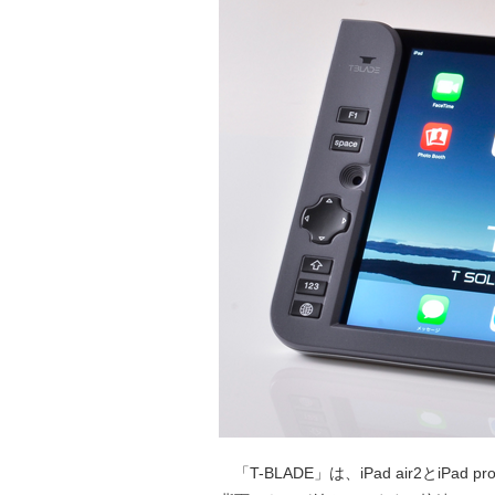
「T-BLADE」は、iPad air2とiP