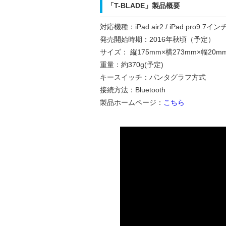
「T-BLADE」製品概要
対応機種：iPad air2 / iPad pro9.7イン
発売開始時期：2016年秋頃（予定）
サイズ： 縦175mm×横273mm×幅20
重量：約370g(予定)
キースイッチ：パンタグラフ方式
接続方法：Bluetooth
製品ホームページ：
こちら