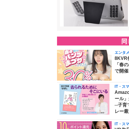
同
エンタ
8KVR
「春の
で開催
IT・ス
Amaz
ール」
─子育
レー最
IT・ス