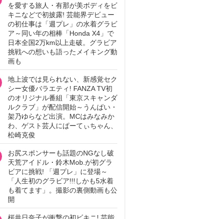
を愛する旅人・有那が美ボディをビ
キニなどで初披露! 芸能界デビュー
の初仕事は「週プレ」の水着グラビ
ア～同い年の相棒「Honda X4」で
日本全国2万km以上走破。グラビア
挑戦への想いも語ったメイキング動
画も
地上波では見られない、新感覚セク
シー女優バラエティ! FANZA TV初
のオリジナル番組「東京スキャンダ
ルクラブ」が配信開始～うんぱい・
架乃ゆらなど出演。MCはみなみか
わ、ゲスト芸人にぱーてぃちゃん、
松崎克俊
お尻スポンサーも話題のNGなし破
天荒アイドル・鈴木Mob.が初グラ
ビアに挑戦! 「週プレ」に登場～
「人生初のグラビア!!!しかも5水着
も着てます」。撮影の裏側動画も公
開
桜井日奈子が衝撃の初ビキニ! 芸能