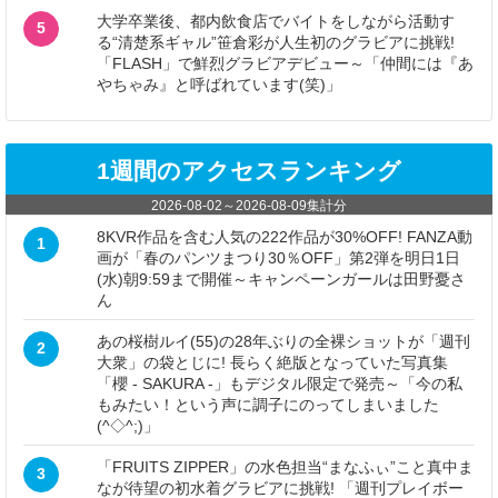
大学卒業後、都内飲食店でバイトをしながら活動す
5
る“清楚系ギャル”笹倉彩が人生初のグラビアに挑戦!
「FLASH」で鮮烈グラビアデビュー～「仲間には『あ
やちゃみ』と呼ばれています(笑)」
1週間のアクセスランキング
2026-08-02
～
2026-08-09
集計分
8KVR作品を含む人気の222作品が30%OFF! FANZA動
1
画が「春のパンツまつり30％OFF」第2弾を明日1日
(水)朝9:59まで開催～キャンペーンガールは田野憂さ
ん
あの桜樹ルイ(55)の28年ぶりの全裸ショットが「週刊
2
大衆」の袋とじに! 長らく絶版となっていた写真集
「櫻 - SAKURA -」もデジタル限定で発売～「今の私
もみたい！という声に調子にのってしまいました
(^◇^;)」
「FRUITS ZIPPER」の水色担当“まなふぃ”こと真中ま
3
なが待望の初水着グラビアに挑戦! 「週刊プレイボー