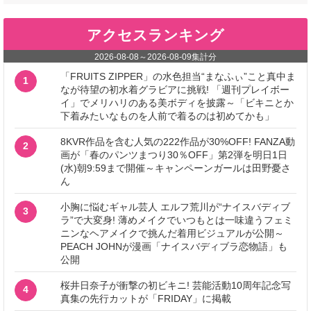
アクセスランキング
2026-08-08
～
2026-08-09
集計分
「FRUITS ZIPPER」の水色担当“まなふぃ”こと真中ま
1
なが待望の初水着グラビアに挑戦! 「週刊プレイボー
イ」でメリハリのある美ボディを披露～「ビキニとか
下着みたいなものを人前で着るのは初めてかも」
8KVR作品を含む人気の222作品が30%OFF! FANZA動
2
画が「春のパンツまつり30％OFF」第2弾を明日1日
(水)朝9:59まで開催～キャンペーンガールは田野憂さ
ん
小胸に悩むギャル芸人 エルフ荒川が“ナイスバディブ
3
ラ”で大変身! 薄めメイクでいつもとは一味違うフェミ
ニンなヘアメイクで挑んだ着用ビジュアルが公開～
PEACH JOHNが漫画「ナイスバディブラ恋物語」も
公開
桜井日奈子が衝撃の初ビキニ! 芸能活動10周年記念写
4
真集の先行カットが「FRIDAY」に掲載