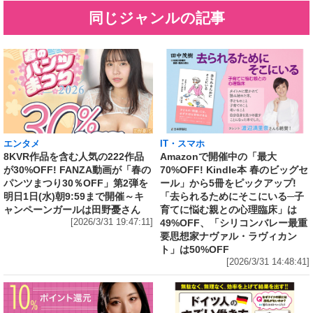
同じジャンルの記事
エンタメ
IT・スマホ
8KVR作品を含む人気の222作品
Amazonで開催中の「最大
が30%OFF! FANZA動画が「春の
70%OFF! Kindle本 春のビッグセ
パンツまつり30％OFF」第2弾を
ール」から5冊をピックアップ!
明日1日(水)朝9:59まで開催～キ
「去られるためにそこにいる─子
ャンペーンガールは田野憂さん
育てに悩む親との心理臨床」は
[2026/3/31 19:47:11]
49%OFF、「シリコンバレー最重
要思想家ナヴァル・ラヴィカン
ト」は50%OFF
[2026/3/31 14:48:41]