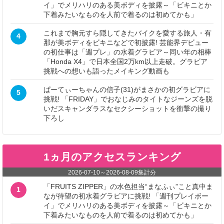
イ」でメリハリのある美ボディを披露～「ビキニとか
下着みたいなものを人前で着るのは初めてかも」
これまで胸元すら隠してきたバイクを愛する旅人・有
4
那が美ボディをビキニなどで初披露! 芸能界デビュー
の初仕事は「週プレ」の水着グラビア～同い年の相棒
「Honda X4」で日本全国2万km以上走破。グラビア
挑戦への想いも語ったメイキング動画も
ぱーてぃーちゃんの信子(31)がまさかの初グラビアに
5
挑戦! 「FRIDAY」でおなじみのタイトなジーンズを脱
いだスキャンダラスなセクシーショットを衝撃の撮り
下ろし
1ヵ月のアクセスランキング
2026-07-10
～
2026-08-09
集計分
「FRUITS ZIPPER」の水色担当“まなふぃ”こと真中ま
1
なが待望の初水着グラビアに挑戦! 「週刊プレイボー
イ」でメリハリのある美ボディを披露～「ビキニとか
下着みたいなものを人前で着るのは初めてかも」