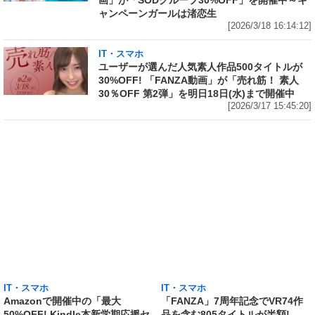
画」が「SODグループ30%OFF」を開催中～キ
ャンペーンガールは渚恋生
[2026/3/18 16:14:12]
IT・スマホ
ユーザーが選んだ人気素人作品500タイトルが
30%OFF! 「FANZA動画」が「売れ筋！ 素人
30％OFF 第2弾」を明日18日(水)まで開催中
[2026/3/17 15:45:20]
IT・スマホ
IT・スマホ
Amazonで開催中の「最大
「FANZA」7周年記念でVR74作
50%OFF! Kindle本新学期応援セ
品を含む805タイトルが半額!
ール」から5冊をピックアップ!
「FANZA動画」が「50%OFFキ
「頭が冴える! 毎日が充実する! ス
ャンペーン 第8弾」を本日16日
ゴい早起き」は50%OFF、「『す
(月)から開催
ぐ不安になってしまう』が一瞬で
[2026/3/16 16:38:41]