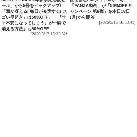
消える方法」も50%OFF
[2026/3/17 15:22:32]
IT・スマホ
Amazonで1万冊以上が対象の「最大70%OFF
Kindle本 読書強化週間フェア」から5冊をピッ
クアップ! 「図解 眠れなくなるほど面白い 昭和
の話」は50%OFF、「電通アートディレクター
が本気で考えた! 美しすぎるパワポ」は
60%OFF
[2026/3/16 15:36:59]
IT・スマホ
FANZA動画が「VR無料お試し作品」19本を公
開中! VR専用動画とVRゴーグルで、今までとは
一線を画す没入感
[2026/3/15 21:35:18]
IT・スマホ
「FANZA」7周年記念でVR75作品を含む805タ
イトルが半額! 「FANZA動画」が「50%OFFキ
ャンペーン 第7弾」を開催中
[2026/3/14 16:36:04]