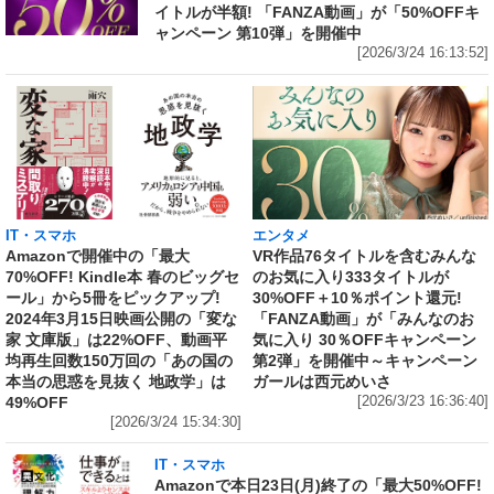
イトルが半額! 「FANZA動画」が「50%OFFキ
ャンペーン 第10弾」を開催中
[2026/3/24 16:13:52]
IT・スマホ
エンタメ
Amazonで開催中の「最大
VR作品76タイトルを含むみんな
70%OFF! Kindle本 春のビッグセ
のお気に入り333タイトルが
ール」から5冊をピックアップ!
30%OFF＋10％ポイント還元!
2024年3月15日映画公開の「変な
「FANZA動画」が「みんなのお
家 文庫版」は22%OFF、動画平
気に入り 30％OFFキャンペーン
均再生回数150万回の「あの国の
第2弾」を開催中～キャンペーン
本当の思惑を見抜く 地政学」は
ガールは西元めいさ
49%OFF
[2026/3/23 16:36:40]
[2026/3/24 15:34:30]
IT・スマホ
Amazonで本日23日(月)終了の「最大50%OFF!