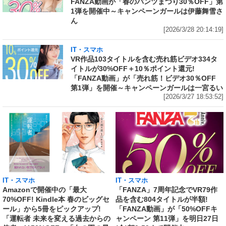
FANZA動画が「春のパンツまつり30％OFF」第
1弾を開催中～キャンペーンガールは伊藤舞雪さ
ん
[2026/3/28 20:14:19]
IT・スマホ
VR作品103タイトルを含む売れ筋ビデオ334タ
イトルが30%OFF＋10％ポイント還元!
「FANZA動画」が「売れ筋！ビデオ30％OFF
第1弾」を開催～キャンペーンガールは一宮るい
[2026/3/27 18:53:52]
IT・スマホ
IT・スマホ
Amazonで開催中の「最大
「FANZA」7周年記念でVR79作
70%OFF! Kindle本 春のビッグセ
品を含む804タイトルが半額!
ール」から5冊をピックアップ!
「FANZA動画」が「50%OFFキ
「運転者 未来を変える過去からの
ャンペーン 第11弾」を明日27日