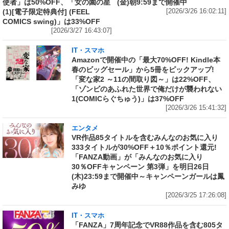
使者」は50%OFF、「女の園の星
(金)朝9:59まで開催中
(1)[電子限定特典付] (FEEL
[2026/3/26 16:02:11]
COMICS swing)」は33%OFF
[2026/3/27 16:43:07]
IT・スマホ
Amazonで開催中の「最大70%OFF! Kindle本
春のビッグセール」から5冊をピックアップ!
「変な家2 ～11の間取り図～」は22%OFF、
「ゾンビのあふれた世界で俺だけが襲われない
1(COMICらぐちゅう)」は37%OFF
[2026/3/26 15:41:32]
エンタメ
VR作品85タイトルを含むみんなのお気に入り
333タイトルが30%OFF＋10％ポイント還元!
「FANZA動画」が「みんなのお気に入り
30％OFFキャンペーン 第3弾」を明日26日
(木)23:59まで開催中～キャンペーンガールは鳳
みゆ
[2026/3/25 17:26:08]
IT・スマホ
「FANZA」7周年記念でVR88作品を含む805タ