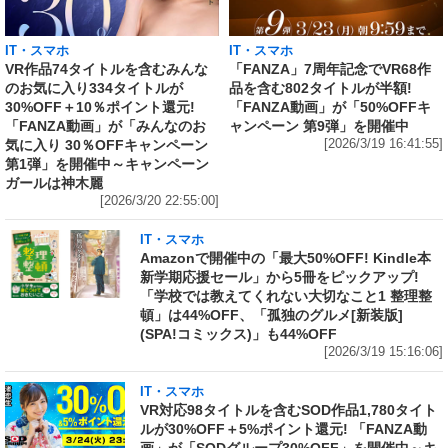
IT・スマホ
IT・スマホ
VR作品74タイトルを含むみんな
「FANZA」7周年記念でVR68作
のお気に入り334タイトルが
品を含む802タイトルが半額!
30%OFF＋10％ポイント還元!
「FANZA動画」が「50%OFFキ
「FANZA動画」が「みんなのお
ャンペーン 第9弾」を開催中
気に入り 30％OFFキャンペーン
[2026/3/19 16:41:55]
第1弾」を開催中～キャンペーン
ガールは神木麗
[2026/3/20 22:55:00]
IT・スマホ
Amazonで開催中の「最大50%OFF! Kindle本
新学期応援セール」から5冊をピックアップ!
「学校では教えてくれない大切なこと1 整理整
頓」は44%OFF、「孤独のグルメ[新装版]
(SPA!コミックス)」も44%OFF
[2026/3/19 15:16:06]
IT・スマホ
VR対応98タイトルを含むSOD作品1,780タイト
ルが30%OFF＋5%ポイント還元! 「FANZA動