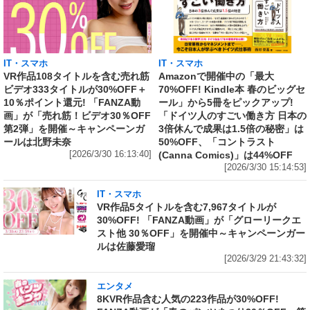
IT・スマホ
IT・スマホ
VR作品108タイトルを含む売れ筋
Amazonで開催中の「最大
ビデオ333タイトルが30%OFF＋
70%OFF! Kindle本 春のビッグセ
10％ポイント還元! 「FANZA動
ール」から5冊をピックアップ!
画」が「売れ筋！ビデオ30％OFF
「ドイツ人のすごい働き方 日本の
第2弾」を開催～キャンペーンガ
3倍休んで成果は1.5倍の秘密」は
ールは北野未奈
50%OFF、「コントラスト
[2026/3/30 16:13:40]
(Canna Comics)」は44%OFF
[2026/3/30 15:14:53]
IT・スマホ
VR作品5タイトルを含む7,967タイトルが
30%OFF! 「FANZA動画」が「グローリークエ
スト他 30％OFF」を開催中～キャンペーンガー
ルは佐藤愛瑠
[2026/3/29 21:43:32]
エンタメ
8KVR作品含む人気の223作品が30%OFF!