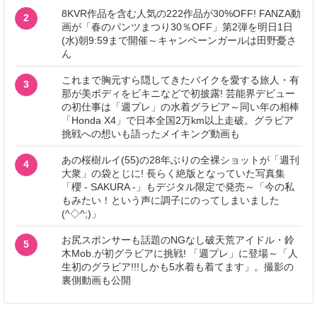
8KVR作品を含む人気の222作品が30%OFF! FANZA動
2
画が「春のパンツまつり30％OFF」第2弾を明日1日
(水)朝9:59まで開催～キャンペーンガールは田野憂さ
ん
これまで胸元すら隠してきたバイクを愛する旅人・有
3
那が美ボディをビキニなどで初披露! 芸能界デビュー
の初仕事は「週プレ」の水着グラビア～同い年の相棒
「Honda X4」で日本全国2万km以上走破。グラビア
挑戦への想いも語ったメイキング動画も
あの桜樹ルイ(55)の28年ぶりの全裸ショットが「週刊
4
大衆」の袋とじに! 長らく絶版となっていた写真集
「櫻 - SAKURA -」もデジタル限定で発売～「今の私
もみたい！という声に調子にのってしまいました
(^◇^;)」
お尻スポンサーも話題のNGなし破天荒アイドル・鈴
5
木Mob.が初グラビアに挑戦! 「週プレ」に登場～「人
生初のグラビア!!!しかも5水着も着てます」。撮影の
裏側動画も公開