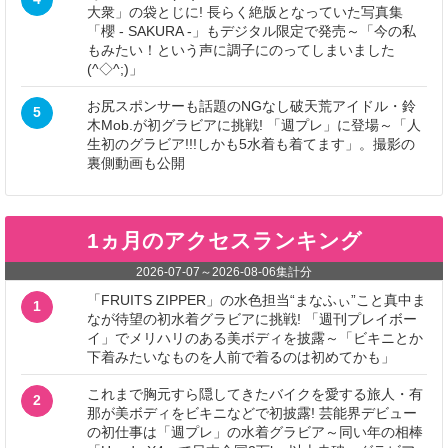
大衆」の袋とじに! 長らく絶版となっていた写真集
「櫻 - SAKURA -」もデジタル限定で発売～「今の私
もみたい！という声に調子にのってしまいました
(^◇^;)」
お尻スポンサーも話題のNGなし破天荒アイドル・鈴
5
木Mob.が初グラビアに挑戦! 「週プレ」に登場～「人
生初のグラビア!!!しかも5水着も着てます」。撮影の
裏側動画も公開
1ヵ月のアクセスランキング
2026-07-07
～
2026-08-06
集計分
「FRUITS ZIPPER」の水色担当“まなふぃ”こと真中ま
1
なが待望の初水着グラビアに挑戦! 「週刊プレイボー
イ」でメリハリのある美ボディを披露～「ビキニとか
下着みたいなものを人前で着るのは初めてかも」
これまで胸元すら隠してきたバイクを愛する旅人・有
2
那が美ボディをビキニなどで初披露! 芸能界デビュー
の初仕事は「週プレ」の水着グラビア～同い年の相棒