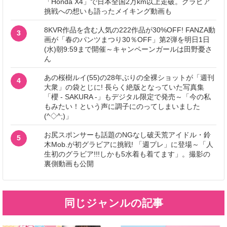
「Honda X4」で日本全国2万km以上走破。グラビア
挑戦への想いも語ったメイキング動画も
8KVR作品を含む人気の222作品が30%OFF! FANZA動
3
画が「春のパンツまつり30％OFF」第2弾を明日1日
(水)朝9:59まで開催～キャンペーンガールは田野憂さ
ん
あの桜樹ルイ(55)の28年ぶりの全裸ショットが「週刊
4
大衆」の袋とじに! 長らく絶版となっていた写真集
「櫻 - SAKURA -」もデジタル限定で発売～「今の私
もみたい！という声に調子にのってしまいました
(^◇^;)」
お尻スポンサーも話題のNGなし破天荒アイドル・鈴
5
木Mob.が初グラビアに挑戦! 「週プレ」に登場～「人
生初のグラビア!!!しかも5水着も着てます」。撮影の
裏側動画も公開
同じジャンルの記事