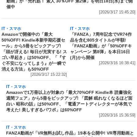
IT・スマホ
ユーザーが選んだ人気素人作品500タイトルが
30%OFF! 「FANZA動画」が「売れ筋！ 素人
30％OFF 第2弾」を明日18日(水)まで開催中
[2026/3/17 15:45:20]
IT・スマホ
Amazonで開催中の「最大
50%OFF! Kindle本新学期応援セ
ール」から5冊をピックアップ!
「頭が冴える! 毎日が充実する! ス
ゴい早起き」は50%OFF、「『す
IT・スマホ
「FANZA」7周年記念でVR74作
ぐ不安になってしまう』が一瞬で
品を含む805タイトルが半額!
消える方法」も50%OFF
「FANZA動画」が「50%OFFキ
[2026/3/17 15:22:32]
ャンペーン 第8弾」を本日16日
(月)から開催