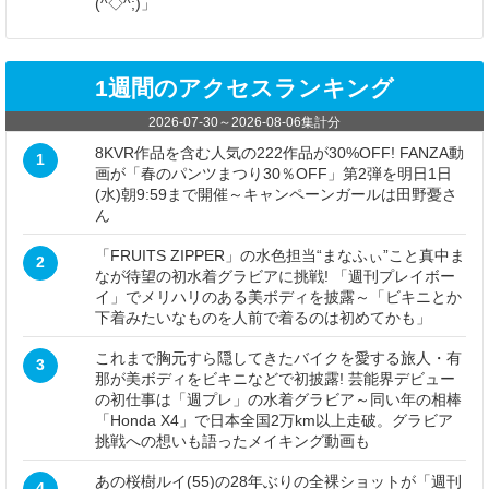
(^◇^;)」
1週間のアクセスランキング
2026-07-30
～
2026-08-06
集計分
8KVR作品を含む人気の222作品が30%OFF! FANZA動
1
画が「春のパンツまつり30％OFF」第2弾を明日1日
(水)朝9:59まで開催～キャンペーンガールは田野憂さ
ん
「FRUITS ZIPPER」の水色担当“まなふぃ”こと真中ま
2
なが待望の初水着グラビアに挑戦! 「週刊プレイボー
イ」でメリハリのある美ボディを披露～「ビキニとか
下着みたいなものを人前で着るのは初めてかも」
これまで胸元すら隠してきたバイクを愛する旅人・有
3
那が美ボディをビキニなどで初披露! 芸能界デビュー
の初仕事は「週プレ」の水着グラビア～同い年の相棒
「Honda X4」で日本全国2万km以上走破。グラビア
挑戦への想いも語ったメイキング動画も
あの桜樹ルイ(55)の28年ぶりの全裸ショットが「週刊
4