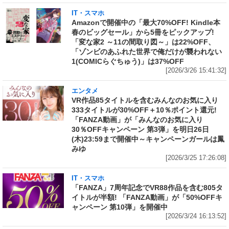
IT・スマホ
Amazonで開催中の「最大70%OFF! Kindle本
春のビッグセール」から5冊をピックアップ!
「変な家2 ～11の間取り図～」は22%OFF、
「ゾンビのあふれた世界で俺だけが襲われない
1(COMICらぐちゅう)」は37%OFF
[2026/3/26 15:41:32]
エンタメ
VR作品85タイトルを含むみんなのお気に入り
333タイトルが30%OFF＋10％ポイント還元!
「FANZA動画」が「みんなのお気に入り
30％OFFキャンペーン 第3弾」を明日26日
(木)23:59まで開催中～キャンペーンガールは鳳
みゆ
[2026/3/25 17:26:08]
IT・スマホ
「FANZA」7周年記念でVR88作品を含む805タ
イトルが半額! 「FANZA動画」が「50%OFFキ
ャンペーン 第10弾」を開催中
[2026/3/24 16:13:52]