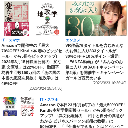
IT・スマホ
エンタメ
Amazonで開催中の「最大
VR作品76タイトルを含むみんな
70%OFF! Kindle本 春のビッグセ
のお気に入り333タイトルが
ール」から5冊をピックアップ!
30%OFF＋10％ポイント還元!
2024年3月15日映画公開の「変な
「FANZA動画」が「みんなのお
家 文庫版」は22%OFF、動画平
気に入り 30％OFFキャンペーン
均再生回数150万回の「あの国の
第2弾」を開催中～キャンペーン
本当の思惑を見抜く 地政学」は
ガールは西元めいさ
49%OFF
[2026/3/23 16:36:40]
[2026/3/24 15:34:30]
IT・スマホ
Amazonで本日23日(月)終了の「最大50%OFF!
Kindle本新学期応援セール」から5冊をピック
アップ! 「異文化理解力 ─ 相手と自分の真意が
わかる ビジネスパーソン必須の教養」は
50%OFF、「『仕事ができる』とはどういうこ