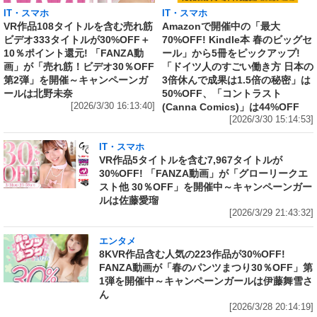
IT・スマホ
IT・スマホ
VR作品108タイトルを含む売れ筋
Amazonで開催中の「最大
ビデオ333タイトルが30%OFF＋
70%OFF! Kindle本 春のビッグセ
10％ポイント還元! 「FANZA動
ール」から5冊をピックアップ!
画」が「売れ筋！ビデオ30％OFF
「ドイツ人のすごい働き方 日本の
第2弾」を開催～キャンペーンガ
3倍休んで成果は1.5倍の秘密」は
ールは北野未奈
50%OFF、「コントラスト
[2026/3/30 16:13:40]
(Canna Comics)」は44%OFF
[2026/3/30 15:14:53]
IT・スマホ
VR作品5タイトルを含む7,967タイトルが
30%OFF! 「FANZA動画」が「グローリークエ
スト他 30％OFF」を開催中～キャンペーンガー
ルは佐藤愛瑠
[2026/3/29 21:43:32]
エンタメ
8KVR作品含む人気の223作品が30%OFF!
FANZA動画が「春のパンツまつり30％OFF」第
1弾を開催中～キャンペーンガールは伊藤舞雪さ
ん
[2026/3/28 20:14:19]