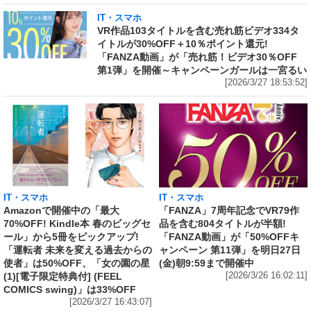
IT・スマホ
VR作品103タイトルを含む売れ筋ビデオ334タ
イトルが30%OFF＋10％ポイント還元!
「FANZA動画」が「売れ筋！ビデオ30％OFF
第1弾」を開催～キャンペーンガールは一宮るい
[2026/3/27 18:53:52]
IT・スマホ
IT・スマホ
Amazonで開催中の「最大
「FANZA」7周年記念でVR79作
70%OFF! Kindle本 春のビッグセ
品を含む804タイトルが半額!
ール」から5冊をピックアップ!
「FANZA動画」が「50%OFFキ
「運転者 未来を変える過去からの
ャンペーン 第11弾」を明日27日
使者」は50%OFF、「女の園の星
(金)朝9:59まで開催中
(1)[電子限定特典付] (FEEL
[2026/3/26 16:02:11]
COMICS swing)」は33%OFF
[2026/3/27 16:43:07]