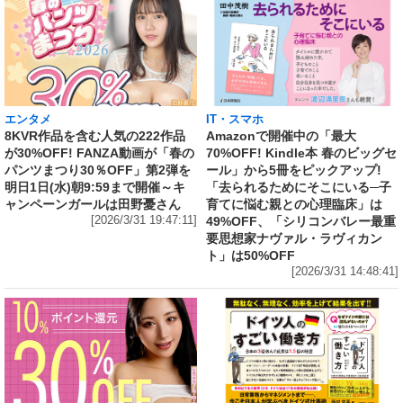
エンタメ
IT・スマホ
8KVR作品を含む人気の222作品
Amazonで開催中の「最大
が30%OFF! FANZA動画が「春の
70%OFF! Kindle本 春のビッグセ
パンツまつり30％OFF」第2弾を
ール」から5冊をピックアップ!
明日1日(水)朝9:59まで開催～キ
「去られるためにそこにいる─子
ャンペーンガールは田野憂さん
育てに悩む親との心理臨床」は
[2026/3/31 19:47:11]
49%OFF、「シリコンバレー最重
要思想家ナヴァル・ラヴィカン
ト」は50%OFF
[2026/3/31 14:48:41]