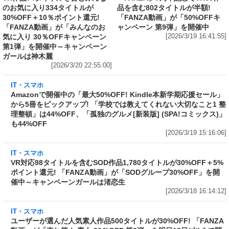
のお気に入り334タイトルが
品を含む802タイトルが半額!
30%OFF＋10％ポイント還元!
「FANZA動画」が「50%OFFキ
「FANZA動画」が「みんなのお
ャンペーン 第9弾」を開催中
気に入り 30％OFFキャンペーン
[2026/3/19 16:41:55]
第1弾」を開催中～キャンペーン
ガールは神木麗
[2026/3/20 22:55:00]
IT・スマホ
Amazonで開催中の「最大50%OFF! Kindle本
新学期応援セール」から5冊をピックアップ!
「学校では教えてくれない大切なこと1 整理整
頓」は44%OFF、「孤独のグルメ[新装版]
(SPA!コミックス)」も44%OFF
[2026/3/19 15:16:06]
IT・スマホ
VR対応98タイトルを含むSOD作品1,780タイト
ルが30%OFF＋5%ポイント還元! 「FANZA動
画」が「SODグループ30%OFF」を開催中～キ
ャンペーンガールは渚恋生
[2026/3/18 16:14:12]