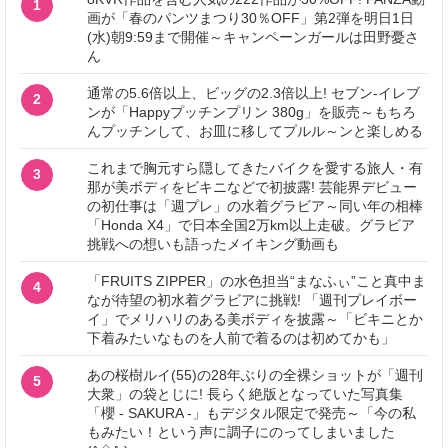
1
画が「春のパンツまつり30％OFF」第2弾を明日1日
(水)朝9:59まで開催～キャンペーンガールは田野憂さ
ん
通常の5.6倍以上、ビッグの2.3倍以上! セブン‐イレブ
2
ンが「Happyプッチンプリン 380g」を販売～もちろ
んプッチンして、お皿に移してプルル～ンと楽しめる
これまで胸元すら隠してきたバイクを愛する旅人・有
3
那が美ボディをビキニなどで初披露! 芸能界デビュー
の初仕事は「週プレ」の水着グラビア～同い年の相棒
「Honda X4」で日本全国2万km以上走破。グラビア
挑戦への想いも語ったメイキング動画も
「FRUITS ZIPPER」の水色担当“まなふぃ”こと真中ま
4
なが待望の初水着グラビアに挑戦! 「週刊プレイボー
イ」でメリハリのある美ボディを披露～「ビキニとか
下着みたいなものを人前で着るのは初めてかも」
あの桜樹ルイ(55)の28年ぶりの全裸ショットが「週刊
5
大衆」の袋とじに! 長らく絶版となっていた写真集
「櫻 - SAKURA -」もデジタル限定で発売～「今の私
もみたい！という声に調子にのってしまいました