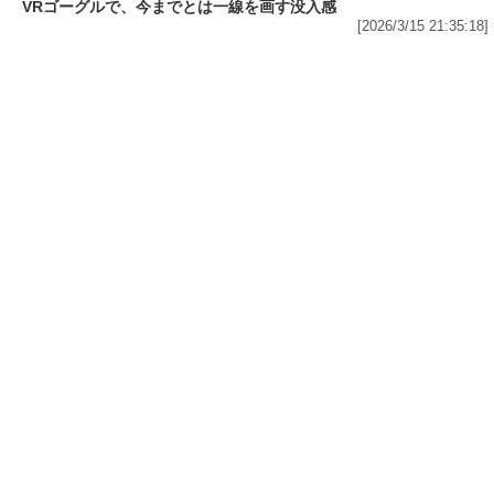
[2026/3/16 16:38:41]
IT・スマホ
Amazonで1万冊以上が対象の「最大70%OFF Kindle本 読書強化
週間フェア」から5冊をピックアップ! 「図解 眠れなくなるほど面
白い 昭和の話」は50%OFF、「電通アートディレクターが本気で
考えた! 美しすぎるパワポ」は60%OFF
[2026/3/16 15:36:59]
IT・スマホ
FANZA動画が「VR無料お試し作品」19本を公開中! VR専用動画と
VRゴーグルで、今までとは一線を画す没入感
[2026/3/15 21:35:18]
IT・スマホ
「FANZA」7周年記念でVR75作品を含む805タイトルが半額!
「FANZA動画」が「50%OFFキャンペーン 第7弾」を開催中
[2026/3/14 16:36:04]