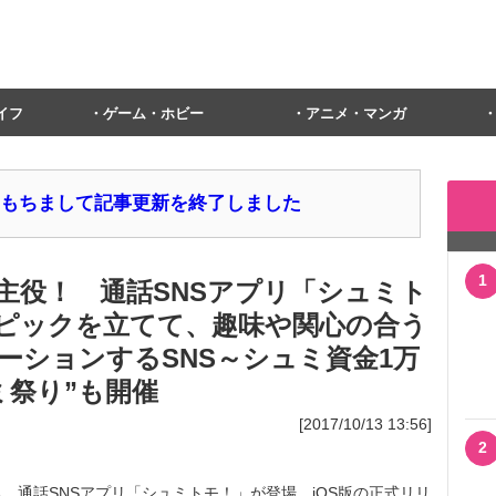
イフ
ゲーム・ホビー
アニメ・マンガ
1日をもちまして記事更新を終了しました
1
主役！ 通話SNSアプリ「シュミト
ピックを立てて、趣味や関心の合う
ーションするSNS～シュミ資金1万
ミ祭り”も開催
[2017/10/13 13:56]
2
通話SNSアプリ「シュミトモ！」が登場。iOS版の正式リリ