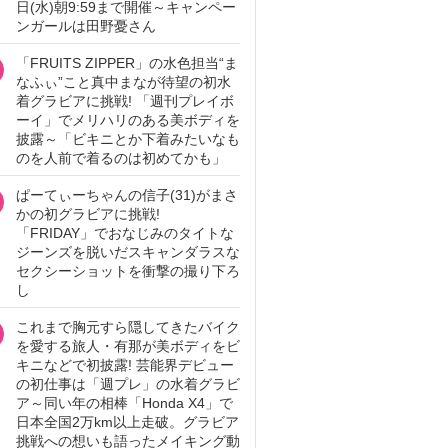
日(水)朝9:59まで開催～キャンペー
ンガールは田野憂さん
「FRUITS ZIPPER」の水色担当“ま
なふぃ”こと真中まなが待望の初水
着グラビアに挑戦! 「週刊プレイボ
ーイ」でメリハリのある美ボディを
披露～「ビキニとか下着みたいなも
のを人前で着るのは初めてかも」
ぱーてぃーちゃんの信子(31)がまさ
かの初グラビアに挑戦!
「FRIDAY」でおなじみのタイトな
ジーンズを脱いだスキャンダラスな
セクシーショットを衝撃の撮り下ろ
し
これまで胸元すら隠してきたバイク
を愛する旅人・有那が美ボディをビ
キニなどで初披露! 芸能界デビュー
の初仕事は「週プレ」の水着グラビ
ア～同い年の相棒「Honda X4」で
日本全国2万km以上走破。グラビア
挑戦への想いも語ったメイキング動