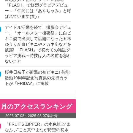
「FLASH」で鮮烈グラビアデビュ
ー～「仲間には『あやちゃみ』と呼
ばれています(笑)」
アイドル活動を経て、撮影会デビュ
ー、「オールスター後夜祭」に白ビ
キニ姿で出演して話題になった五木
ゆうりが白ビキニやメガネ姿などを
披露! 「FLASH」で初めての雑誌グ
ラビア挑戦～特技は人の名前を忘れ
ないこと
桜井日奈子が衝撃の初ビキニ! 芸能
活動10周年記念写真集の先行カッ
トが「FRIDAY」に掲載
ヵ月のアクセスランキング
2026-07-08
～
2026-08-07
集計分
「FRUITS ZIPPER」の水色担当“ま
なふぃ”こと真中まなが待望の初水