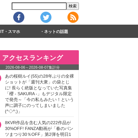
IT・スマホ
ネットの話題
アクセスランキング
2026-08-06
～
2026-08-07
集計分
あの桜樹ルイ(55)の28年ぶりの全裸
ショットが「週刊大衆」の袋とじ
に! 長らく絶版となっていた写真集
「櫻 - SAKURA -」もデジタル限定
で発売～「今の私もみたい！という
声に調子にのってしまいました
(^◇^;)」
8KVR作品を含む人気の222作品が
30%OFF! FANZA動画が「春のパン
ツまつり30％OFF」第2弾を明日1