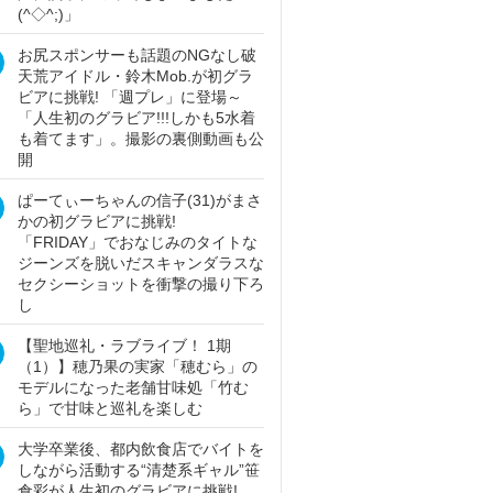
(^◇^;)」
お尻スポンサーも話題のNGなし破
天荒アイドル・鈴木Mob.が初グラ
ビアに挑戦! 「週プレ」に登場～
「人生初のグラビア!!!しかも5水着
も着てます」。撮影の裏側動画も公
開
ぱーてぃーちゃんの信子(31)がまさ
かの初グラビアに挑戦!
「FRIDAY」でおなじみのタイトな
ジーンズを脱いだスキャンダラスな
セクシーショットを衝撃の撮り下ろ
し
【聖地巡礼・ラブライブ！ 1期
（1）】穂乃果の実家「穂むら」の
モデルになった老舗甘味処「竹む
ら」で甘味と巡礼を楽しむ
大学卒業後、都内飲食店でバイトを
しながら活動する“清楚系ギャル”笹
倉彩が人生初のグラビアに挑戦!