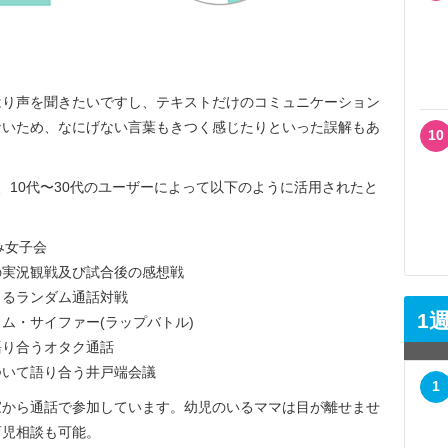
り声を聞きたいですし、テキストだけのコミュニケーション
ないため、なにげない言葉もきつく感じたりといった誤解もあ
10
10代〜30代のユーザーによって以下のように活用されたと
み女子会
の実況観戦及び試合後の感想戦
よるランダム通話対戦
1
ム・サイファー(ラップバトル)
語り合うオタク通話
ついて語り合う井戸端会議
1
から通話で参加しています。幼児のいるママは目が離せませ
育児相談も可能。