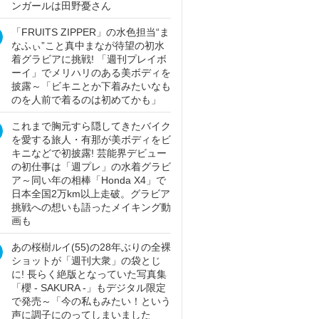
ンガールは田野憂さん
「FRUITS ZIPPER」の水色担当“ま
なふぃ”こと真中まなが待望の初水
着グラビアに挑戦! 「週刊プレイボ
ーイ」でメリハリのある美ボディを
披露～「ビキニとか下着みたいなも
のを人前で着るのは初めてかも」
これまで胸元すら隠してきたバイク
を愛する旅人・有那が美ボディをビ
キニなどで初披露! 芸能界デビュー
の初仕事は「週プレ」の水着グラビ
ア～同い年の相棒「Honda X4」で
日本全国2万km以上走破。グラビア
挑戦への想いも語ったメイキング動
画も
あの桜樹ルイ(55)の28年ぶりの全裸
ショットが「週刊大衆」の袋とじ
に! 長らく絶版となっていた写真集
「櫻 - SAKURA -」もデジタル限定
で発売～「今の私もみたい！という
声に調子にのってしまいました