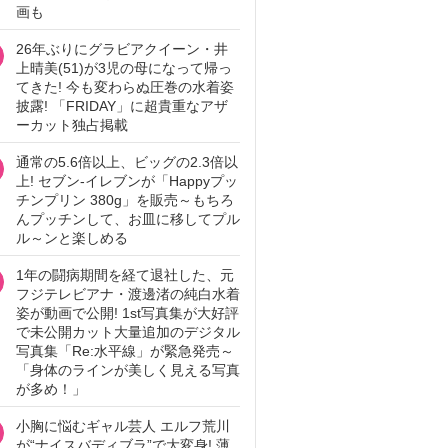
画も
26年ぶりにグラビアクイーン・井
上晴美(51)が3児の母になって帰っ
てきた! 今も変わらぬ圧巻の水着姿
披露! 「FRIDAY」に超貴重なアザ
ーカット独占掲載
通常の5.6倍以上、ビッグの2.3倍以
上! セブン‐イレブンが「Happyプッ
チンプリン 380g」を販売～もちろ
んプッチンして、お皿に移してプル
ル～ンと楽しめる
1年の闘病期間を経て退社した、元
フジテレビアナ・渡邊渚の純白水着
姿が動画で公開! 1st写真集が大好評
で未公開カット大量追加のデジタル
写真集「Re:水平線」が緊急発売～
「身体のラインが美しく見える写真
が多め！」
小胸に悩むギャル芸人 エルフ荒川
が“ナイスバディブラ”で大変身! 薄