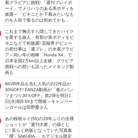
着グラビアに挑戦! 「週刊プレイボ
ーイ」でメリハリのある美ボディを
披露～「ビキニとか下着みたいなも
のを人前で着るのは初めてかも」
これまで胸元すら隠してきたバイク
を愛する旅人・有那が美ボディをビ
キニなどで初披露! 芸能界デビュー
の初仕事は「週プレ」の水着グラビ
ア～同い年の相棒「Honda X4」で
日本全国2万km以上走破。グラビア
挑戦への想いも語ったメイキング動
画も
8KVR作品を含む人気の222作品が
30%OFF! FANZA動画が「春のパン
ツまつり30％OFF」第2弾を明日1
日(水)朝9:59まで開催～キャンペー
ンガールは田野憂さん
あの桜樹ルイ(55)の28年ぶりの全裸
ショットが「週刊大衆」の袋とじ
に! 長らく絶版となっていた写真集
「櫻 - SAKURA -」もデジタル限定