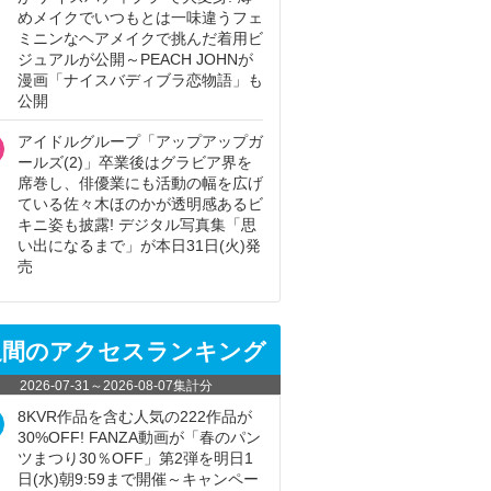
めメイクでいつもとは一味違うフェ
ミニンなヘアメイクで挑んだ着用ビ
ジュアルが公開～PEACH JOHNが
漫画「ナイスバディブラ恋物語」も
公開
アイドルグループ「アップアップガ
ールズ(2)」卒業後はグラビア界を
席巻し、俳優業にも活動の幅を広げ
ている佐々木ほのかが透明感あるビ
キニ姿も披露! デジタル写真集「思
い出になるまで」が本日31日(火)発
売
週間のアクセスランキング
2026-07-31
～
2026-08-07
集計分
8KVR作品を含む人気の222作品が
30%OFF! FANZA動画が「春のパン
ツまつり30％OFF」第2弾を明日1
日(水)朝9:59まで開催～キャンペー