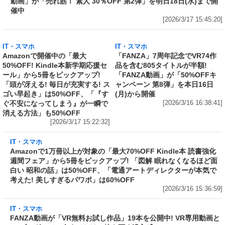
IT・スマホ
ユーザーが選んだ人気素人作品500タイトルが
30%OFF! 「FANZA動画」が「売れ筋！ 素人
30％OFF 第2弾」を明日18日(水)まで開催中
[2026/3/17 15:45:20]
IT・スマホ
IT・スマホ
Amazonで開催中の「最大
「FANZA」7周年記念でVR74作
50%OFF! Kindle本新学期応援セ
品を含む805タイトルが半額!
ール」から5冊をピックアップ!
「FANZA動画」が「50%OFFキ
「頭が冴える! 毎日が充実する! ス
ャンペーン 第8弾」を本日16日
ゴい早起き」は50%OFF、「『す
(月)から開催
ぐ不安になってしまう』が一瞬で
[2026/3/16 16:38:41]
消える方法」も50%OFF
[2026/3/17 15:22:32]
IT・スマホ