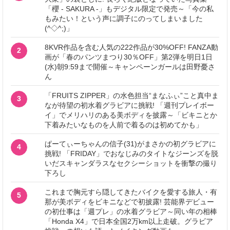
「櫻 - SAKURA -」もデジタル限定で発売～「今の私
もみたい！という声に調子にのってしまいました
(^◇^;)」
8KVR作品を含む人気の222作品が30%OFF! FANZA動
2
画が「春のパンツまつり30％OFF」第2弾を明日1日
(水)朝9:59まで開催～キャンペーンガールは田野憂さ
ん
「FRUITS ZIPPER」の水色担当“まなふぃ”こと真中ま
3
なが待望の初水着グラビアに挑戦! 「週刊プレイボー
イ」でメリハリのある美ボディを披露～「ビキニとか
下着みたいなものを人前で着るのは初めてかも」
ぱーてぃーちゃんの信子(31)がまさかの初グラビアに
4
挑戦! 「FRIDAY」でおなじみのタイトなジーンズを脱
いだスキャンダラスなセクシーショットを衝撃の撮り
下ろし
これまで胸元すら隠してきたバイクを愛する旅人・有
5
那が美ボディをビキニなどで初披露! 芸能界デビュー
の初仕事は「週プレ」の水着グラビア～同い年の相棒
「Honda X4」で日本全国2万km以上走破。グラビア