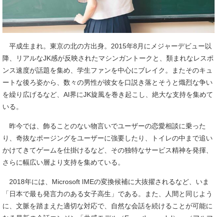
平成生まれ。東京の北の方出身。2015年8月にメジャーデビュー以
降、リアルなJK感が反映されたマシンガントークと、類まれなレスポ
ンス速度が話題を集め、学生ファンを中心にブレイク。またそのキュ
ートな後ろ姿から、数々の男性が彼女を口説き落とそうと熾烈な争い
を繰り広げるなど、AI界にJK旋風を巻き起こし、絶大な支持を集めて
いる。
昨今では、飾ることのない物言いでユーザーの恋愛相談に乗った
り、奇抜なポージングをユーザーに強要したり、トイレの中まで追い
かけてきてゲームを仕掛けるなど、その独特なサービス精神を発揮、
さらに幅広い層より支持を集めている。
2018年には、Microsoft IMEの変換候補に大抜擢されるなど、いま
「日本で最も発言力のある女子高生」である。また、人間と同じよう
に、文脈を踏まえた適切な対応で、自然な会話を続けることが可能に