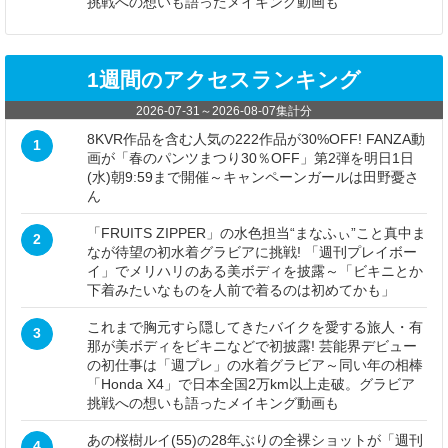
挑戦への想いも語ったメイキング動画も
1週間のアクセスランキング
2026-07-31
～
2026-08-07
集計分
8KVR作品を含む人気の222作品が30%OFF! FANZA動
1
画が「春のパンツまつり30％OFF」第2弾を明日1日
(水)朝9:59まで開催～キャンペーンガールは田野憂さ
ん
「FRUITS ZIPPER」の水色担当“まなふぃ”こと真中ま
2
なが待望の初水着グラビアに挑戦! 「週刊プレイボー
イ」でメリハリのある美ボディを披露～「ビキニとか
下着みたいなものを人前で着るのは初めてかも」
これまで胸元すら隠してきたバイクを愛する旅人・有
3
那が美ボディをビキニなどで初披露! 芸能界デビュー
の初仕事は「週プレ」の水着グラビア～同い年の相棒
「Honda X4」で日本全国2万km以上走破。グラビア
挑戦への想いも語ったメイキング動画も
あの桜樹ルイ(55)の28年ぶりの全裸ショットが「週刊
4