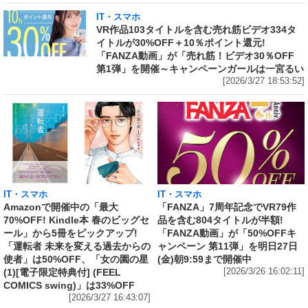
IT・スマホ
VR作品103タイトルを含む売れ筋ビデオ334タ
イトルが30%OFF＋10％ポイント還元!
「FANZA動画」が「売れ筋！ビデオ30％OFF
第1弾」を開催～キャンペーンガールは一宮るい
[2026/3/27 18:53:52]
IT・スマホ
IT・スマホ
Amazonで開催中の「最大
「FANZA」7周年記念でVR79作
70%OFF! Kindle本 春のビッグセ
品を含む804タイトルが半額!
ール」から5冊をピックアップ!
「FANZA動画」が「50%OFFキ
「運転者 未来を変える過去からの
ャンペーン 第11弾」を明日27日
使者」は50%OFF、「女の園の星
(金)朝9:59まで開催中
(1)[電子限定特典付] (FEEL
[2026/3/26 16:02:11]
COMICS swing)」は33%OFF
[2026/3/27 16:43:07]