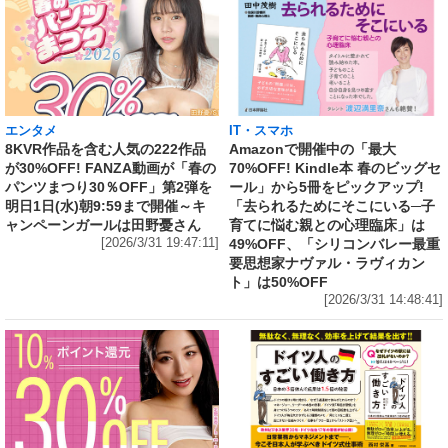
エンタメ
IT・スマホ
8KVR作品を含む人気の222作品
Amazonで開催中の「最大
が30%OFF! FANZA動画が「春の
70%OFF! Kindle本 春のビッグセ
パンツまつり30％OFF」第2弾を
ール」から5冊をピックアップ!
明日1日(水)朝9:59まで開催～キ
「去られるためにそこにいる─子
ャンペーンガールは田野憂さん
育てに悩む親との心理臨床」は
[2026/3/31 19:47:11]
49%OFF、「シリコンバレー最重
要思想家ナヴァル・ラヴィカン
ト」は50%OFF
[2026/3/31 14:48:41]