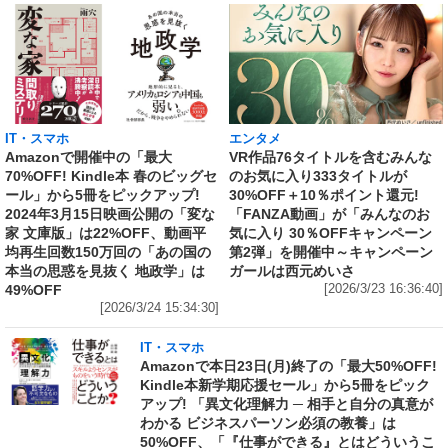
IT・スマホ
エンタメ
Amazonで開催中の「最大
VR作品76タイトルを含むみんな
70%OFF! Kindle本 春のビッグセ
のお気に入り333タイトルが
ール」から5冊をピックアップ!
30%OFF＋10％ポイント還元!
2024年3月15日映画公開の「変な
「FANZA動画」が「みんなのお
家 文庫版」は22%OFF、動画平
気に入り 30％OFFキャンペーン
均再生回数150万回の「あの国の
第2弾」を開催中～キャンペーン
本当の思惑を見抜く 地政学」は
ガールは西元めいさ
49%OFF
[2026/3/23 16:36:40]
[2026/3/24 15:34:30]
IT・スマホ
Amazonで本日23日(月)終了の「最大50%OFF!
Kindle本新学期応援セール」から5冊をピック
アップ! 「異文化理解力 ─ 相手と自分の真意が
わかる ビジネスパーソン必須の教養」は
50%OFF、「『仕事ができる』とはどういうこ