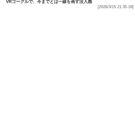
Amazonで1万冊以上が対象の「最大70%OFF Kindle本 読書強化
週間フェア」から5冊をピックアップ! 「図解 眠れなくなるほど面
白い 昭和の話」は50%OFF、「電通アートディレクターが本気で
考えた! 美しすぎるパワポ」は60%OFF
[2026/3/16 15:36:59]
IT・スマホ
FANZA動画が「VR無料お試し作品」19本を公
開中! VR専用動画とVRゴーグルで、今までとは
一線を画す没入感
[2026/3/15 21:35:18]
IT・スマホ
「FANZA」7周年記念でVR75作品を含む805タイトルが半額!
「FANZA動画」が「50%OFFキャンペーン 第7弾」を開催中
[2026/3/14 16:36:04]