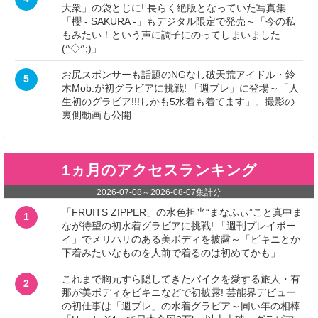
大衆」の袋とじに! 長らく絶版となっていた写真集
「櫻 - SAKURA -」もデジタル限定で発売～「今の私
もみたい！という声に調子にのってしまいました
(^◇^;)」
お尻スポンサーも話題のNGなし破天荒アイドル・鈴
5
木Mob.が初グラビアに挑戦! 「週プレ」に登場～「人
生初のグラビア!!!しかも5水着も着てます」。撮影の
裏側動画も公開
1ヵ月のアクセスランキング
2026-07-08
～
2026-08-07
集計分
「FRUITS ZIPPER」の水色担当“まなふぃ”こと真中ま
1
なが待望の初水着グラビアに挑戦! 「週刊プレイボー
イ」でメリハリのある美ボディを披露～「ビキニとか
下着みたいなものを人前で着るのは初めてかも」
これまで胸元すら隠してきたバイクを愛する旅人・有
2
那が美ボディをビキニなどで初披露! 芸能界デビュー
の初仕事は「週プレ」の水着グラビア～同い年の相棒