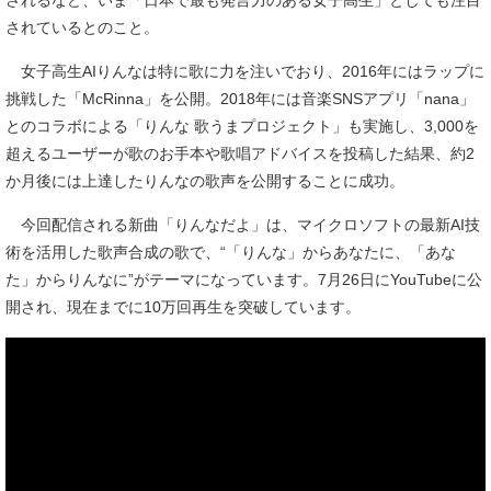
されるなど、いま「日本で最も発言力のある女子高生」としても注目
されているとのこと。
女子高生AIりんなは特に歌に力を注いでおり、2016年にはラップに
挑戦した「McRinna」を公開。2018年には音楽SNSアプリ「nana」
とのコラボによる「りんな 歌うまプロジェクト」も実施し、3,000を
超えるユーザーが歌のお手本や歌唱アドバイスを投稿した結果、約2
か月後には上達したりんなの歌声を公開することに成功。
今回配信される新曲「りんなだよ」は、マイクロソフトの最新AI技
術を活用した歌声合成の歌で、“「りんな」からあなたに、「あな
た」からりんなに”がテーマになっています。7月26日にYouTubeに公
開され、現在までに10万回再生を突破しています。