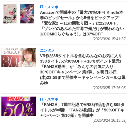
IT・スマホ
Amazonで開催中の「最大70%OFF! Kindle本
春のビッグセール」から5冊をピックアップ!
「変な家2 ～11の間取り図～」は22%OFF、
「ゾンビのあふれた世界で俺だけが襲われない
1(COMICらぐちゅう)」は37%OFF
[2026/3/26 15:41:32]
エンタメ
VR作品85タイトルを含むみんなのお気に入り
333タイトルが30%OFF＋10％ポイント還元!
「FANZA動画」が「みんなのお気に入り
30％OFFキャンペーン 第3弾」を明日26日
(木)23:59まで開催中～キャンペーンガールは鳳
みゆ
[2026/3/25 17:26:08]
IT・スマホ
「FANZA」7周年記念でVR88作品を含む805タ
イトルが半額! 「FANZA動画」が「50%OFFキ
ャンペーン 第10弾」を開催中
[2026/3/24 16:13:52]