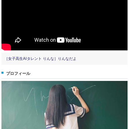
［女子高生AIタレント りんな］りんなだよ
プロフィール