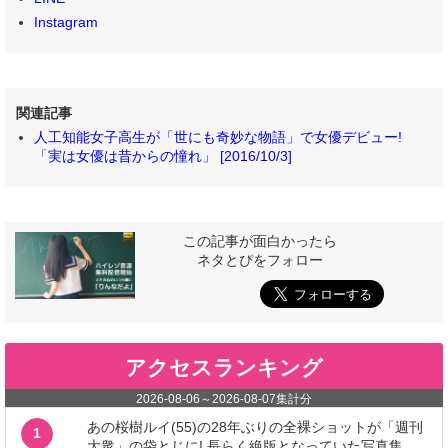
Instagram
関連記事
人工知能女子高生が「世にも奇妙な物語」で女優デビュー!
「実は女優は昔からの憧れ」 [2016/10/3]
この記事が面白かったら
ネタとぴをフォロー
アクセスランキング
2026-08-06
～
2026-08-07
集計分
あの桜樹ルイ(55)の28年ぶりの全裸ショットが「週刊
1
大衆」の袋とじに! 長らく絶版となっていた写真集