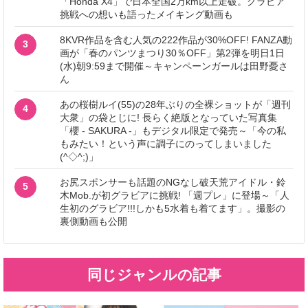
「Honda X4」で日本全国2万km以上走破。グラビア
挑戦への想いも語ったメイキング動画も
8KVR作品を含む人気の222作品が30%OFF! FANZA動
3
画が「春のパンツまつり30％OFF」第2弾を明日1日
(水)朝9:59まで開催～キャンペーンガールは田野憂さ
ん
あの桜樹ルイ(55)の28年ぶりの全裸ショットが「週刊
4
大衆」の袋とじに! 長らく絶版となっていた写真集
「櫻 - SAKURA -」もデジタル限定で発売～「今の私
もみたい！という声に調子にのってしまいました
(^◇^;)」
お尻スポンサーも話題のNGなし破天荒アイドル・鈴
5
木Mob.が初グラビアに挑戦! 「週プレ」に登場～「人
生初のグラビア!!!しかも5水着も着てます」。撮影の
裏側動画も公開
同じジャンルの記事