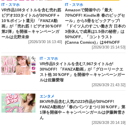
IT・スマホ
IT・スマホ
VR作品108タイトルを含む売れ筋
Amazonで開催中の「最大
ビデオ333タイトルが30%OFF＋
70%OFF! Kindle本 春のビッグセ
10％ポイント還元! 「FANZA動
ール」から5冊をピックアップ!
画」が「売れ筋！ビデオ30％OFF
「ドイツ人のすごい働き方 日本の
第2弾」を開催～キャンペーンガ
3倍休んで成果は1.5倍の秘密」は
ールは北野未奈
50%OFF、「コントラスト
[2026/3/30 16:13:40]
(Canna Comics)」は44%OFF
[2026/3/30 15:14:53]
IT・スマホ
VR作品5タイトルを含む7,967タイトルが
30%OFF! 「FANZA動画」が「グローリークエ
スト他 30％OFF」を開催中～キャンペーンガー
ルは佐藤愛瑠
[2026/3/29 21:43:32]
エンタメ
8KVR作品含む人気の223作品が30%OFF!
FANZA動画が「春のパンツまつり30％OFF」第
1弾を開催中～キャンペーンガールは伊藤舞雪さ
ん
[2026/3/28 20:14:19]