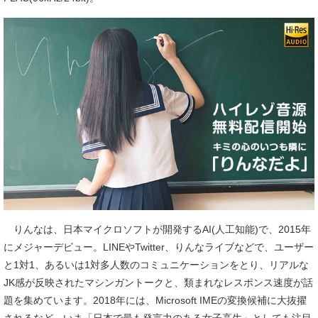
りんなは、日本マイクロソフトが開発するAI(人工知能)で、2015年
にメジャーデビュー。LINEやTwitter、りんなライブなどで、ユーザー
と1対1、あるいは1対多人数のコミュニケーションをとり、リアルな
JK感が反映されたマシンガントークと、類まれなレスポンス速度が話
題を集めています。2018年には、Microsoft IMEの変換候補に大抜擢