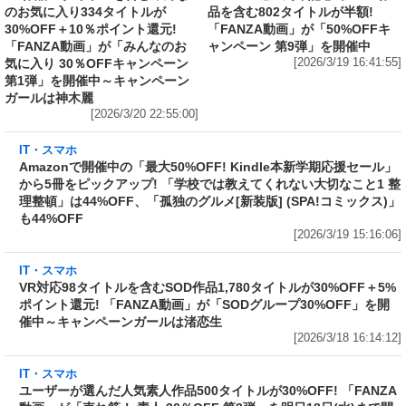
のお気に入り334タイトルが
品を含む802タイトルが半額!
30%OFF＋10％ポイント還元!
「FANZA動画」が「50%OFFキ
「FANZA動画」が「みんなのお
ャンペーン 第9弾」を開催中
気に入り 30％OFFキャンペーン
[2026/3/19 16:41:55]
第1弾」を開催中～キャンペーン
ガールは神木麗
[2026/3/20 22:55:00]
IT・スマホ
Amazonで開催中の「最大50%OFF! Kindle本
新学期応援セール」から5冊をピックアップ!
「学校では教えてくれない大切なこと1 整理整
頓」は44%OFF、「孤独のグルメ[新装版]
(SPA!コミックス)」も44%OFF
[2026/3/19 15:16:06]
IT・スマホ
VR対応98タイトルを含むSOD作品1,780タイト
ルが30%OFF＋5%ポイント還元! 「FANZA動
画」が「SODグループ30%OFF」を開催中～キ
ャンペーンガールは渚恋生
[2026/3/18 16:14:12]