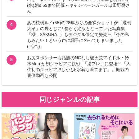
(水)朝9:59まで開催～キャンペーンガールは田野憂さ
ん
あの桜樹ルイ(55)の28年ぶりの全裸ショットが「週刊
4
大衆」の袋とじに! 長らく絶版となっていた写真集
「櫻 - SAKURA -」もデジタル限定で発売～「今の私
もみたい！という声に調子にのってしまいました
(^◇^;)」
お尻スポンサーも話題のNGなし破天荒アイドル・鈴
5
木Mob.が初グラビアに挑戦! 「週プレ」に登場～「人
生初のグラビア!!!しかも5水着も着てます」。撮影の
裏側動画も公開
同じジャンルの記事