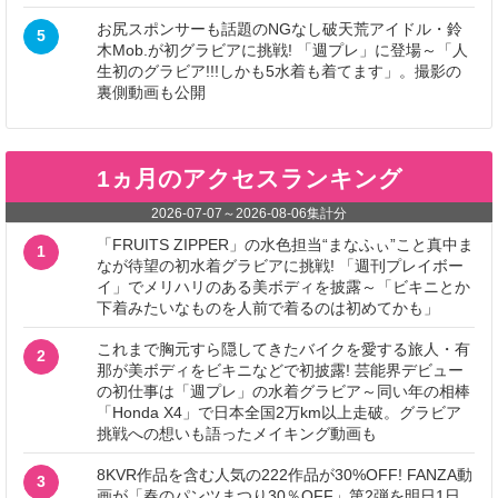
お尻スポンサーも話題のNGなし破天荒アイドル・鈴
5
木Mob.が初グラビアに挑戦! 「週プレ」に登場～「人
生初のグラビア!!!しかも5水着も着てます」。撮影の
裏側動画も公開
1ヵ月のアクセスランキング
2026-07-07
～
2026-08-06
集計分
「FRUITS ZIPPER」の水色担当“まなふぃ”こと真中ま
1
なが待望の初水着グラビアに挑戦! 「週刊プレイボー
イ」でメリハリのある美ボディを披露～「ビキニとか
下着みたいなものを人前で着るのは初めてかも」
これまで胸元すら隠してきたバイクを愛する旅人・有
2
那が美ボディをビキニなどで初披露! 芸能界デビュー
の初仕事は「週プレ」の水着グラビア～同い年の相棒
「Honda X4」で日本全国2万km以上走破。グラビア
挑戦への想いも語ったメイキング動画も
8KVR作品を含む人気の222作品が30%OFF! FANZA動
3
画が「春のパンツまつり30％OFF」第2弾を明日1日