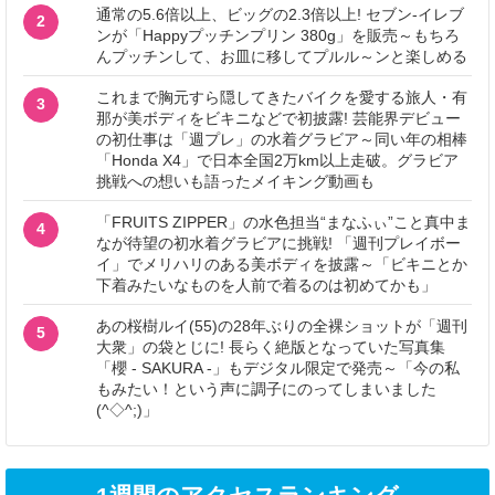
通常の5.6倍以上、ビッグの2.3倍以上! セブン‐イレブ
2
ンが「Happyプッチンプリン 380g」を販売～もちろ
んプッチンして、お皿に移してプルル～ンと楽しめる
これまで胸元すら隠してきたバイクを愛する旅人・有
3
那が美ボディをビキニなどで初披露! 芸能界デビュー
の初仕事は「週プレ」の水着グラビア～同い年の相棒
「Honda X4」で日本全国2万km以上走破。グラビア
挑戦への想いも語ったメイキング動画も
「FRUITS ZIPPER」の水色担当“まなふぃ”こと真中ま
4
なが待望の初水着グラビアに挑戦! 「週刊プレイボー
イ」でメリハリのある美ボディを披露～「ビキニとか
下着みたいなものを人前で着るのは初めてかも」
あの桜樹ルイ(55)の28年ぶりの全裸ショットが「週刊
5
大衆」の袋とじに! 長らく絶版となっていた写真集
「櫻 - SAKURA -」もデジタル限定で発売～「今の私
もみたい！という声に調子にのってしまいました
(^◇^;)」