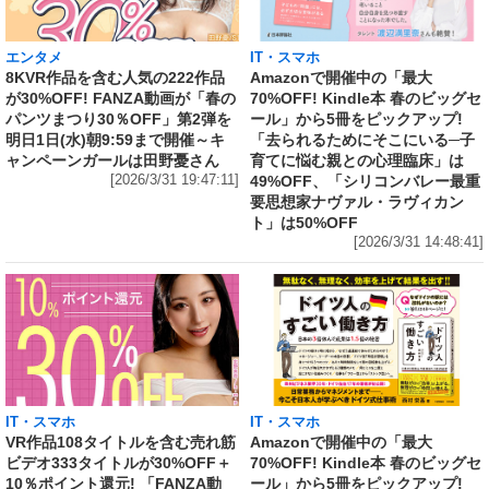
エンタメ
IT・スマホ
8KVR作品を含む人気の222作品
Amazonで開催中の「最大
が30%OFF! FANZA動画が「春の
70%OFF! Kindle本 春のビッグセ
パンツまつり30％OFF」第2弾を
ール」から5冊をピックアップ!
明日1日(水)朝9:59まで開催～キ
「去られるためにそこにいる─子
ャンペーンガールは田野憂さん
育てに悩む親との心理臨床」は
[2026/3/31 19:47:11]
49%OFF、「シリコンバレー最重
要思想家ナヴァル・ラヴィカン
ト」は50%OFF
[2026/3/31 14:48:41]
IT・スマホ
IT・スマホ
VR作品108タイトルを含む売れ筋
Amazonで開催中の「最大
ビデオ333タイトルが30%OFF＋
70%OFF! Kindle本 春のビッグセ
10％ポイント還元! 「FANZA動
ール」から5冊をピックアップ!