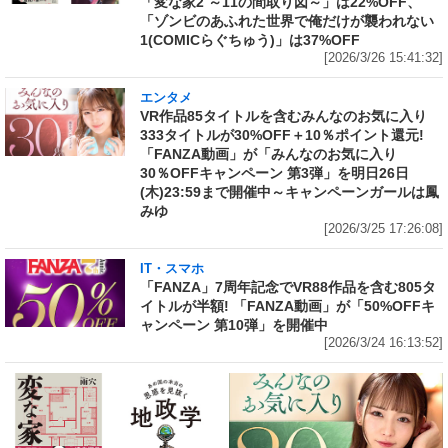
「変な家2 ～11の間取り図～」は22%OFF、
「ゾンビのあふれた世界で俺だけが襲われない
1(COMICらぐちゅう)」は37%OFF
[2026/3/26 15:41:32]
エンタメ
VR作品85タイトルを含むみんなのお気に入り
333タイトルが30%OFF＋10％ポイント還元!
「FANZA動画」が「みんなのお気に入り
30％OFFキャンペーン 第3弾」を明日26日
(木)23:59まで開催中～キャンペーンガールは鳳
みゆ
[2026/3/25 17:26:08]
IT・スマホ
「FANZA」7周年記念でVR88作品を含む805タ
イトルが半額! 「FANZA動画」が「50%OFFキ
ャンペーン 第10弾」を開催中
[2026/3/24 16:13:52]