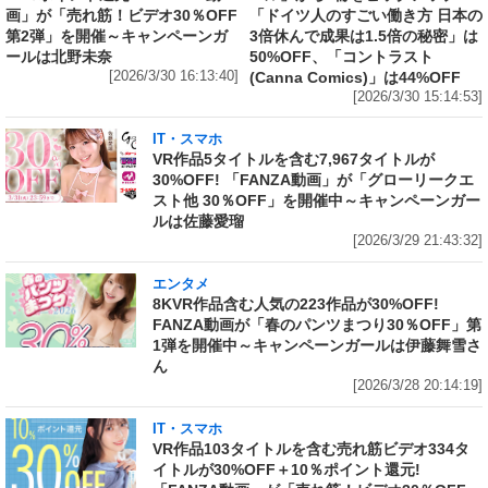
画」が「売れ筋！ビデオ30％OFF
「ドイツ人のすごい働き方 日本の
第2弾」を開催～キャンペーンガ
3倍休んで成果は1.5倍の秘密」は
ールは北野未奈
50%OFF、「コントラスト
[2026/3/30 16:13:40]
(Canna Comics)」は44%OFF
[2026/3/30 15:14:53]
IT・スマホ
VR作品5タイトルを含む7,967タイトルが
30%OFF! 「FANZA動画」が「グローリークエ
スト他 30％OFF」を開催中～キャンペーンガー
ルは佐藤愛瑠
[2026/3/29 21:43:32]
エンタメ
8KVR作品含む人気の223作品が30%OFF!
FANZA動画が「春のパンツまつり30％OFF」第
1弾を開催中～キャンペーンガールは伊藤舞雪さ
ん
[2026/3/28 20:14:19]
IT・スマホ
VR作品103タイトルを含む売れ筋ビデオ334タ
イトルが30%OFF＋10％ポイント還元!