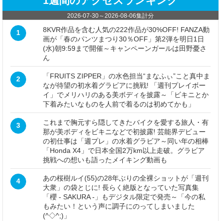
1週間のアクセスランキング
2026-07-30
～
2026-08-06
集計分
8KVR作品を含む人気の222作品が30%OFF! FANZA動
1
画が「春のパンツまつり30％OFF」第2弾を明日1日
(水)朝9:59まで開催～キャンペーンガールは田野憂さ
ん
「FRUITS ZIPPER」の水色担当“まなふぃ”こと真中ま
2
なが待望の初水着グラビアに挑戦! 「週刊プレイボー
イ」でメリハリのある美ボディを披露～「ビキニとか
下着みたいなものを人前で着るのは初めてかも」
これまで胸元すら隠してきたバイクを愛する旅人・有
3
那が美ボディをビキニなどで初披露! 芸能界デビュー
の初仕事は「週プレ」の水着グラビア～同い年の相棒
「Honda X4」で日本全国2万km以上走破。グラビア
挑戦への想いも語ったメイキング動画も
あの桜樹ルイ(55)の28年ぶりの全裸ショットが「週刊
4
大衆」の袋とじに! 長らく絶版となっていた写真集
「櫻 - SAKURA -」もデジタル限定で発売～「今の私
もみたい！という声に調子にのってしまいました
(^◇^;)」