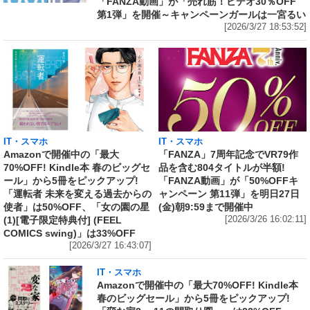
「FANZA動画」が「売れ筋！ビデオ30％OFF
第1弾」を開催～キャンペーンガールは一宮るい
[2026/3/27 18:53:52]
IT・スマホ
IT・スマホ
Amazonで開催中の「最大
「FANZA」7周年記念でVR79作
70%OFF! Kindle本 春のビッグセ
品を含む804タイトルが半額!
ール」から5冊をピックアップ!
「FANZA動画」が「50%OFFキ
「運転者 未来を変える過去からの
ャンペーン 第11弾」を明日27日
使者」は50%OFF、「女の園の星
(金)朝9:59まで開催中
(1)[電子限定特典付] (FEEL
[2026/3/26 16:02:11]
COMICS swing)」は33%OFF
[2026/3/27 16:43:07]
IT・スマホ
Amazonで開催中の「最大70%OFF! Kindle本
春のビッグセール」から5冊をピックアップ!