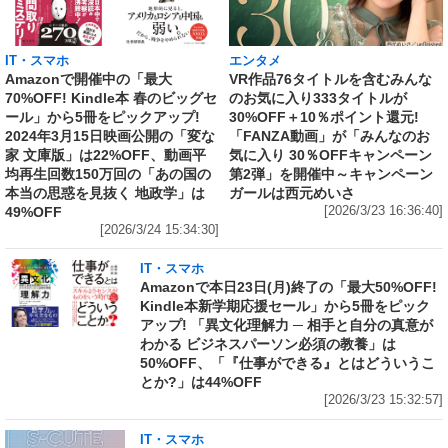
IT・スマホ
エンタメ
Amazonで開催中の「最大
VR作品76タイトルを含むみんな
70%OFF! Kindle本 春のビッグセ
のお気に入り333タイトルが
ール」から5冊をピックアップ!
30%OFF＋10％ポイント還元!
2024年3月15日映画公開の「変な
「FANZA動画」が「みんなのお
家 文庫版」は22%OFF、動画平
気に入り 30％OFFキャンペーン
均再生回数150万回の「あの国の
第2弾」を開催中～キャンペーン
本当の思惑を見抜く 地政学」は
ガールは西元めいさ
49%OFF
[2026/3/23 16:36:40]
[2026/3/24 15:34:30]
IT・スマホ
Amazonで本日23日(月)終了の「最大50%OFF!
Kindle本新学期応援セール」から5冊をピック
アップ! 「異文化理解力 ─ 相手と自分の真意が
わかる ビジネスパーソン必須の教養」は
50%OFF、「『仕事ができる』とはどういうこ
とか?」は44%OFF
[2026/3/23 15:32:57]
IT・スマホ