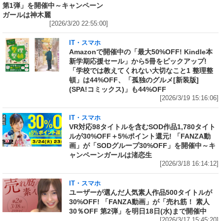
第1弾」を開催中～キャンペーン
ガールは神木麗
[2026/3/20 22:55:00]
IT・スマホ
Amazonで開催中の「最大50%OFF! Kindle本
新学期応援セール」から5冊をピックアップ!
「学校では教えてくれない大切なこと1 整理整
頓」は44%OFF、「孤独のグルメ[新装版]
(SPA!コミックス)」も44%OFF
[2026/3/19 15:16:06]
IT・スマホ
VR対応98タイトルを含むSOD作品1,780タイト
ルが30%OFF＋5%ポイント還元! 「FANZA動
画」が「SODグループ30%OFF」を開催中～キ
ャンペーンガールは渚恋生
[2026/3/18 16:14:12]
IT・スマホ
ユーザーが選んだ人気素人作品500タイトルが
30%OFF! 「FANZA動画」が「売れ筋！ 素人
30％OFF 第2弾」を明日18日(水)まで開催中
[2026/3/17 15:45:20]