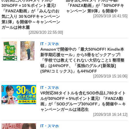
のお気に入り334タイトルが
品を含む802タイトルが半額!
30%OFF＋10％ポイント還元!
「FANZA動画」が「50%OFFキ
「FANZA動画」が「みんなのお
ャンペーン 第9弾」を開催中
気に入り 30％OFFキャンペーン
[2026/3/19 16:41:55]
第1弾」を開催中～キャンペーン
ガールは神木麗
[2026/3/20 22:55:00]
IT・スマホ
Amazonで開催中の「最大50%OFF! Kindle本
新学期応援セール」から5冊をピックアップ!
「学校では教えてくれない大切なこと1 整理整
頓」は44%OFF、「孤独のグルメ[新装版]
(SPA!コミックス)」も44%OFF
[2026/3/19 15:16:06]
IT・スマホ
VR対応98タイトルを含むSOD作品1,780タイト
ルが30%OFF＋5%ポイント還元! 「FANZA動
画」が「SODグループ30%OFF」を開催中～キ
ャンペーンガールは渚恋生
[2026/3/18 16:14:12]
IT・スマホ