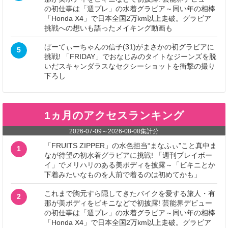
の初仕事は「週プレ」の水着グラビア～同い年の相棒
「Honda X4」で日本全国2万km以上走破。グラビア
挑戦への想いも語ったメイキング動画も
ぱーてぃーちゃんの信子(31)がまさかの初グラビアに
5
挑戦! 「FRIDAY」でおなじみのタイトなジーンズを脱
いだスキャンダラスなセクシーショットを衝撃の撮り
下ろし
1ヵ月のアクセスランキング
2026-07-09
～
2026-08-08
集計分
「FRUITS ZIPPER」の水色担当“まなふぃ”こと真中ま
1
なが待望の初水着グラビアに挑戦! 「週刊プレイボー
イ」でメリハリのある美ボディを披露～「ビキニとか
下着みたいなものを人前で着るのは初めてかも」
これまで胸元すら隠してきたバイクを愛する旅人・有
2
那が美ボディをビキニなどで初披露! 芸能界デビュー
の初仕事は「週プレ」の水着グラビア～同い年の相棒
「Honda X4」で日本全国2万km以上走破。グラビア