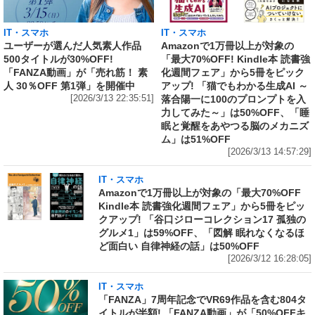
IT・スマホ
IT・スマホ
ユーザーが選んだ人気素人作品
Amazonで1万冊以上が対象の
500タイトルが30%OFF!
「最大70%OFF! Kindle本 読書強
「FANZA動画」が「売れ筋！ 素
化週間フェア」から5冊をピック
人 30％OFF 第1弾」を開催中
アップ! 「猫でもわかる生成AI ～
[2026/3/13 22:35:51]
落合陽一に100のプロンプトを入
力してみた～」は50%OFF、「睡
眠と覚醒をあやつる脳のメカニズ
ム」は51%OFF
[2026/3/13 14:57:29]
IT・スマホ
Amazonで1万冊以上が対象の「最大70%OFF
Kindle本 読書強化週間フェア」から5冊をピッ
クアップ! 「谷口ジローコレクション17 孤独の
グルメ1」は59%OFF、「図解 眠れなくなるほ
ど面白い 自律神経の話」は50%OFF
[2026/3/12 16:28:05]
IT・スマホ
「FANZA」7周年記念でVR69作品を含む804タ
イトルが半額! 「FANZA動画」が「50%OFFキ