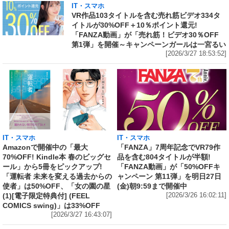
IT・スマホ
VR作品103タイトルを含む売れ筋ビデオ334タ
イトルが30%OFF＋10％ポイント還元!
「FANZA動画」が「売れ筋！ビデオ30％OFF
第1弾」を開催～キャンペーンガールは一宮るい
[2026/3/27 18:53:52]
IT・スマホ
IT・スマホ
Amazonで開催中の「最大
「FANZA」7周年記念でVR79作
70%OFF! Kindle本 春のビッグセ
品を含む804タイトルが半額!
ール」から5冊をピックアップ!
「FANZA動画」が「50%OFFキ
「運転者 未来を変える過去からの
ャンペーン 第11弾」を明日27日
使者」は50%OFF、「女の園の星
(金)朝9:59まで開催中
(1)[電子限定特典付] (FEEL
[2026/3/26 16:02:11]
COMICS swing)」は33%OFF
[2026/3/27 16:43:07]