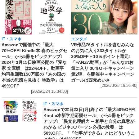
IT・スマホ
エンタメ
Amazonで開催中の「最大
VR作品76タイトルを含むみんな
70%OFF! Kindle本 春のビッグセ
のお気に入り333タイトルが
ール」から5冊をピックアップ!
30%OFF＋10％ポイント還元!
2024年3月15日映画公開の「変な
「FANZA動画」が「みんなのお
家 文庫版」は22%OFF、動画平
気に入り 30％OFFキャンペーン
均再生回数150万回の「あの国の
第2弾」を開催中～キャンペーン
本当の思惑を見抜く 地政学」は
ガールは西元めいさ
49%OFF
[2026/3/23 16:36:40]
[2026/3/24 15:34:30]
IT・スマホ
Amazonで本日23日(月)終了の「最大50%OFF!
Kindle本新学期応援セール」から5冊をピック
アップ! 「異文化理解力 ─ 相手と自分の真意が
わかる ビジネスパーソン必須の教養」は
50%OFF、「『仕事ができる』とはどういうこ