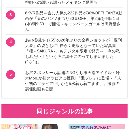
挑戦への想いも語ったメイキング動画も
8KVR作品を含む人気の222作品が30%OFF! FANZA動
3
画が「春のパンツまつり30％OFF」第2弾を明日1日
(水)朝9:59まで開催～キャンペーンガールは田野憂さ
ん
あの桜樹ルイ(55)の28年ぶりの全裸ショットが「週刊
4
大衆」の袋とじに! 長らく絶版となっていた写真集
「櫻 - SAKURA -」もデジタル限定で発売～「今の私
もみたい！という声に調子にのってしまいました
(^◇^;)」
お尻スポンサーも話題のNGなし破天荒アイドル・鈴
5
木Mob.が初グラビアに挑戦! 「週プレ」に登場～「人
生初のグラビア!!!しかも5水着も着てます」。撮影の
裏側動画も公開
同じジャンルの記事