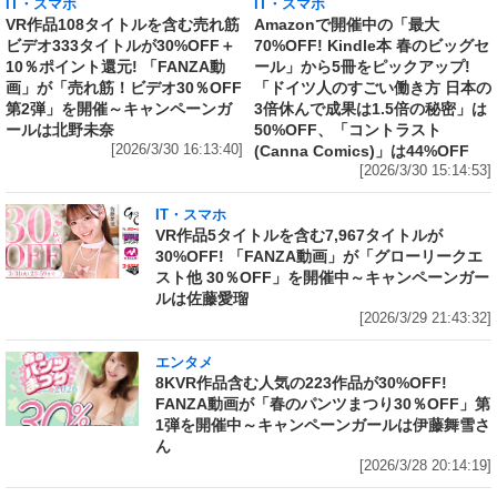
IT・スマホ
IT・スマホ
VR作品108タイトルを含む売れ筋
Amazonで開催中の「最大
ビデオ333タイトルが30%OFF＋
70%OFF! Kindle本 春のビッグセ
10％ポイント還元! 「FANZA動
ール」から5冊をピックアップ!
画」が「売れ筋！ビデオ30％OFF
「ドイツ人のすごい働き方 日本の
第2弾」を開催～キャンペーンガ
3倍休んで成果は1.5倍の秘密」は
ールは北野未奈
50%OFF、「コントラスト
[2026/3/30 16:13:40]
(Canna Comics)」は44%OFF
[2026/3/30 15:14:53]
IT・スマホ
VR作品5タイトルを含む7,967タイトルが
30%OFF! 「FANZA動画」が「グローリークエ
スト他 30％OFF」を開催中～キャンペーンガー
ルは佐藤愛瑠
[2026/3/29 21:43:32]
エンタメ
8KVR作品含む人気の223作品が30%OFF!
FANZA動画が「春のパンツまつり30％OFF」第
1弾を開催中～キャンペーンガールは伊藤舞雪さ
ん
[2026/3/28 20:14:19]