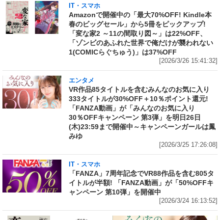
IT・スマホ
Amazonで開催中の「最大70%OFF! Kindle本
春のビッグセール」から5冊をピックアップ!
「変な家2 ～11の間取り図～」は22%OFF、
「ゾンビのあふれた世界で俺だけが襲われない
1(COMICらぐちゅう)」は37%OFF
[2026/3/26 15:41:32]
エンタメ
VR作品85タイトルを含むみんなのお気に入り
333タイトルが30%OFF＋10％ポイント還元!
「FANZA動画」が「みんなのお気に入り
30％OFFキャンペーン 第3弾」を明日26日
(木)23:59まで開催中～キャンペーンガールは鳳
みゆ
[2026/3/25 17:26:08]
IT・スマホ
「FANZA」7周年記念でVR88作品を含む805タ
イトルが半額! 「FANZA動画」が「50%OFFキ
ャンペーン 第10弾」を開催中
[2026/3/24 16:13:52]