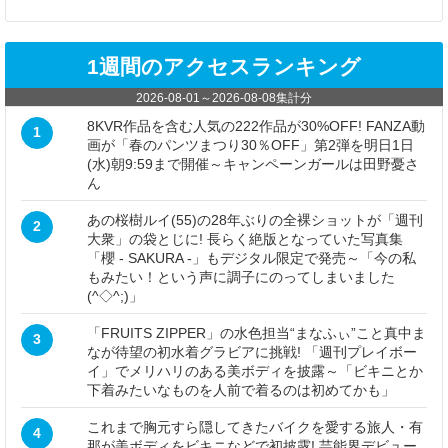
1週間のアクセスランキング
2026-08-01
～
2026-08-08
集計分
8KVR作品を含む人気の222作品が30%OFF! FANZA動
1
画が「春のパンツまつり30％OFF」第2弾を明日1日
(水)朝9:59まで開催～キャンペーンガールは田野憂さ
ん
あの桜樹ルイ(55)の28年ぶりの全裸ショットが「週刊
2
大衆」の袋とじに! 長らく絶版となっていた写真集
「櫻 - SAKURA -」もデジタル限定で発売～「今の私
もみたい！という声に調子にのってしまいました
(^◇^;)」
「FRUITS ZIPPER」の水色担当“まなふぃ”こと真中ま
3
なが待望の初水着グラビアに挑戦! 「週刊プレイボー
イ」でメリハリのある美ボディを披露～「ビキニとか
下着みたいなものを人前で着るのは初めてかも」
これまで胸元すら隠してきたバイクを愛する旅人・有
4
那が美ボディをビキニなどで初披露! 芸能界デビュー