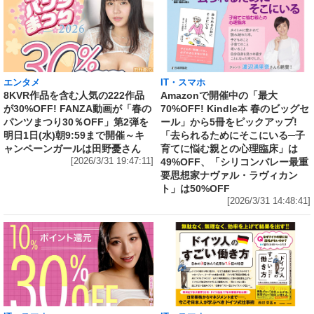
エンタメ
IT・スマホ
8KVR作品を含む人気の222作品
Amazonで開催中の「最大
が30%OFF! FANZA動画が「春の
70%OFF! Kindle本 春のビッグセ
パンツまつり30％OFF」第2弾を
ール」から5冊をピックアップ!
明日1日(水)朝9:59まで開催～キ
「去られるためにそこにいる─子
ャンペーンガールは田野憂さん
育てに悩む親との心理臨床」は
[2026/3/31 19:47:11]
49%OFF、「シリコンバレー最重
要思想家ナヴァル・ラヴィカン
ト」は50%OFF
[2026/3/31 14:48:41]