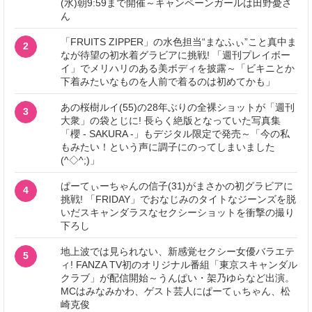
(水)朝9:59まで開催～キャンペーンガールは田野憂さ
ん
「FRUITS ZIPPER」の水色担当“まなふぃ”こと真中ま
2
なが待望の初水着グラビアに挑戦! 「週刊プレイボー
イ」でメリハリのある美ボディを披露～「ビキニとか
下着みたいなものを人前で着るのは初めてかも」
あの桜樹ルイ(55)の28年ぶりの全裸ショットが「週刊
3
大衆」の袋とじに! 長らく絶版となっていた写真集
「櫻 - SAKURA -」もデジタル限定で発売～「今の私
もみたい！という声に調子にのってしまいました
(^◇^;)」
ぱーてぃーちゃんの信子(31)がまさかの初グラビアに
4
挑戦! 「FRIDAY」でおなじみのタイトなジーンズを脱
いだスキャンダラスなセクシーショットを衝撃の撮り
下ろし
地上波では見られない、新感覚セクシー女優バラエテ
5
ィ! FANZA TV初のオリジナル番組「東京スキャンダル
クラブ」が配信開始～うんぱい・架乃ゆらなど出演。
MCはみなみかわ、ゲスト芸人にぱーてぃちゃん、松
崎克俊