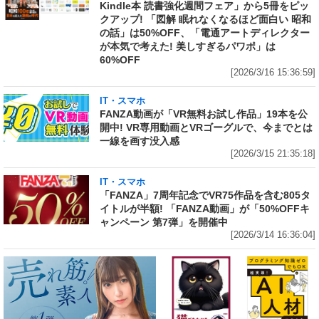
Kindle本 読書強化週間フェア」から5冊をピッ
クアップ! 「図解 眠れなくなるほど面白い 昭和
の話」は50%OFF、「電通アートディレクター
が本気で考えた! 美しすぎるパワポ」は
60%OFF
[2026/3/16 15:36:59]
IT・スマホ
FANZA動画が「VR無料お試し作品」19本を公
開中! VR専用動画とVRゴーグルで、今までとは
一線を画す没入感
[2026/3/15 21:35:18]
IT・スマホ
「FANZA」7周年記念でVR75作品を含む805タ
イトルが半額! 「FANZA動画」が「50%OFFキ
ャンペーン 第7弾」を開催中
[2026/3/14 16:36:04]