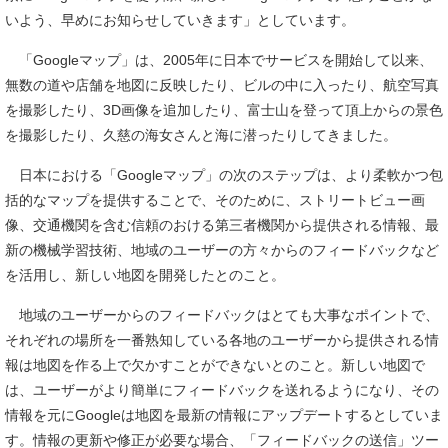
いよう、早めにお知らせしていきます」としています。
「Googleマップ」は、2005年に日本でサービスを開始して以来、
無数の道や店舗を地図に反映したり、ビルの中に入ったり、航空写真
を撮影したり、3D画像を追加したり、富士山を登って頂上からの景色
を撮影したり、久慈の海女さんと海に潜ったりしてきました。
日本における「Googleマップ」の次のステップは、より柔軟かつ包
括的なマップを提供することで、そのために、ストリートビュー画
像、交通機関を含む信頼のおける第三者機関から提供される情報、最
新の機械学習技術、地域のユーザーの方々からのフィードバックなど
を活用し、新しい地図を開発したとのこと。
地域のユーザーからのフィードバックはとても大事なポイントで、
それぞれの場所を一番熟知している各地のユーザーから提供される情
報は地図を作る上で欠かすことができないとのこと。新しい地図で
は、ユーザーがより簡単にフィードバックを送れるようになり、その
情報を元にGoogleは地図を最新の情報にアップデートするとしていま
す。情報の更新や修正が必要な場合、「フィードバックの送信」ツー