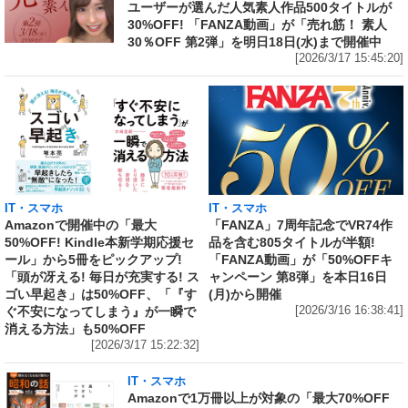
ユーザーが選んだ人気素人作品500タイトルが
30%OFF! 「FANZA動画」が「売れ筋！ 素人
30％OFF 第2弾」を明日18日(水)まで開催中
[2026/3/17 15:45:20]
IT・スマホ
IT・スマホ
Amazonで開催中の「最大
「FANZA」7周年記念でVR74作
50%OFF! Kindle本新学期応援セ
品を含む805タイトルが半額!
ール」から5冊をピックアップ!
「FANZA動画」が「50%OFFキ
「頭が冴える! 毎日が充実する! ス
ャンペーン 第8弾」を本日16日
ゴい早起き」は50%OFF、「『す
(月)から開催
ぐ不安になってしまう』が一瞬で
[2026/3/16 16:38:41]
消える方法」も50%OFF
[2026/3/17 15:22:32]
IT・スマホ
Amazonで1万冊以上が対象の「最大70%OFF