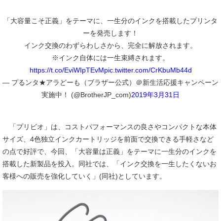
「大容量こそ正義」をテーマに、一生分のインクを搭載したプリンタ
ーを発売します！
インク交換のわずらわしさから、完全に解放されます。
※インク自体には一生束縛されます。
https://t.co/EviWIpTEvM
pic.twitter.com/CrKbuMb44d
— プるンタ★アラどーも（ブラザー公式）＠新生活応援キャンペーン
実施中！ (@BrotherJP_com)
2019年3月31日
「プリビオ」は、コストパフォーマンスの良さやコンパクトな本体
サイズ、4色独立インクカートリッジを前面で交換できる手軽さなど
の点で好評で、今回、「大容量は正義」をテーマに一生分のインクを
搭載した新製品を投入。同社では、「インク交換を一生したくないお
客様への販売を強化していく」(同社)としています。