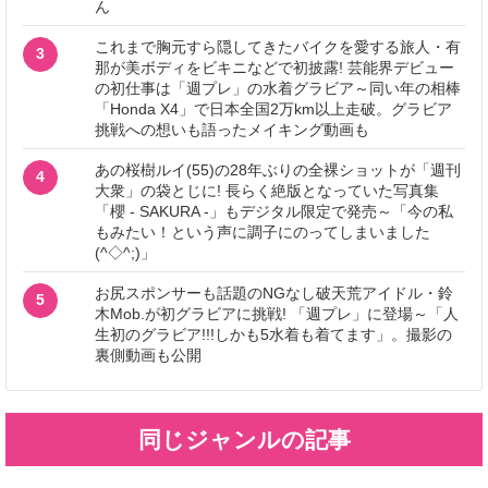
ん
これまで胸元すら隠してきたバイクを愛する旅人・有
3
那が美ボディをビキニなどで初披露! 芸能界デビュー
の初仕事は「週プレ」の水着グラビア～同い年の相棒
「Honda X4」で日本全国2万km以上走破。グラビア
挑戦への想いも語ったメイキング動画も
あの桜樹ルイ(55)の28年ぶりの全裸ショットが「週刊
4
大衆」の袋とじに! 長らく絶版となっていた写真集
「櫻 - SAKURA -」もデジタル限定で発売～「今の私
もみたい！という声に調子にのってしまいました
(^◇^;)」
お尻スポンサーも話題のNGなし破天荒アイドル・鈴
5
木Mob.が初グラビアに挑戦! 「週プレ」に登場～「人
生初のグラビア!!!しかも5水着も着てます」。撮影の
裏側動画も公開
同じジャンルの記事