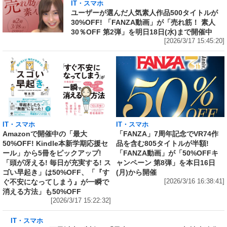
IT・スマホ
ユーザーが選んだ人気素人作品500タイトルが
30%OFF! 「FANZA動画」が「売れ筋！ 素人
30％OFF 第2弾」を明日18日(水)まで開催中
[2026/3/17 15:45:20]
IT・スマホ
IT・スマホ
Amazonで開催中の「最大
「FANZA」7周年記念でVR74作
50%OFF! Kindle本新学期応援セ
品を含む805タイトルが半額!
ール」から5冊をピックアップ!
「FANZA動画」が「50%OFFキ
「頭が冴える! 毎日が充実する! ス
ャンペーン 第8弾」を本日16日
ゴい早起き」は50%OFF、「『す
(月)から開催
ぐ不安になってしまう』が一瞬で
[2026/3/16 16:38:41]
消える方法」も50%OFF
[2026/3/17 15:22:32]
IT・スマホ