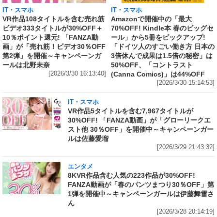
IT・スマホ
IT・スマホ
VR作品108タイトルを含む売れ筋
Amazonで開催中の「最大
ビデオ333タイトルが30%OFF＋
70%OFF! Kindle本 春のビッグセ
10％ポイント還元! 「FANZA動
ール」から5冊をピックアップ!
画」が「売れ筋！ビデオ30％OFF
「ドイツ人のすごい働き方 日本の
第2弾」を開催～キャンペーンガ
3倍休んで成果は1.5倍の秘密」は
ールは北野未奈
50%OFF、「コントラスト
[2026/3/30 16:13:40]
(Canna Comics)」は44%OFF
[2026/3/30 15:14:53]
IT・スマホ
VR作品5タイトルを含む7,967タイトルが
30%OFF! 「FANZA動画」が「グローリークエ
スト他 30％OFF」を開催中～キャンペーンガー
ルは佐藤愛瑠
[2026/3/29 21:43:32]
エンタメ
8KVR作品含む人気の223作品が30%OFF!
FANZA動画が「春のパンツまつり30％OFF」第
1弾を開催中～キャンペーンガールは伊藤舞雪さ
ん
[2026/3/28 20:14:19]