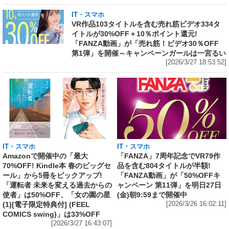
IT・スマホ
VR作品103タイトルを含む売れ筋ビデオ334タ
イトルが30%OFF＋10％ポイント還元!
「FANZA動画」が「売れ筋！ビデオ30％OFF
第1弾」を開催～キャンペーンガールは一宮るい
[2026/3/27 18:53:52]
IT・スマホ
IT・スマホ
Amazonで開催中の「最大
「FANZA」7周年記念でVR79作
70%OFF! Kindle本 春のビッグセ
品を含む804タイトルが半額!
ール」から5冊をピックアップ!
「FANZA動画」が「50%OFFキ
「運転者 未来を変える過去からの
ャンペーン 第11弾」を明日27日
使者」は50%OFF、「女の園の星
(金)朝9:59まで開催中
(1)[電子限定特典付] (FEEL
[2026/3/26 16:02:11]
COMICS swing)」は33%OFF
[2026/3/27 16:43:07]