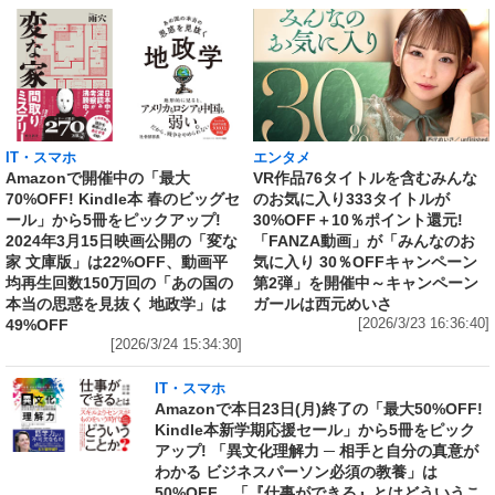
IT・スマホ
エンタメ
Amazonで開催中の「最大
VR作品76タイトルを含むみんな
70%OFF! Kindle本 春のビッグセ
のお気に入り333タイトルが
ール」から5冊をピックアップ!
30%OFF＋10％ポイント還元!
2024年3月15日映画公開の「変な
「FANZA動画」が「みんなのお
家 文庫版」は22%OFF、動画平
気に入り 30％OFFキャンペーン
均再生回数150万回の「あの国の
第2弾」を開催中～キャンペーン
本当の思惑を見抜く 地政学」は
ガールは西元めいさ
49%OFF
[2026/3/23 16:36:40]
[2026/3/24 15:34:30]
IT・スマホ
Amazonで本日23日(月)終了の「最大50%OFF!
Kindle本新学期応援セール」から5冊をピック
アップ! 「異文化理解力 ─ 相手と自分の真意が
わかる ビジネスパーソン必須の教養」は
50%OFF、「『仕事ができる』とはどういうこ