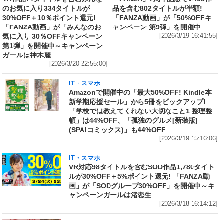
のお気に入り334タイトルが
品を含む802タイトルが半額!
30%OFF＋10％ポイント還元!
「FANZA動画」が「50%OFFキ
「FANZA動画」が「みんなのお
ャンペーン 第9弾」を開催中
気に入り 30％OFFキャンペーン
[2026/3/19 16:41:55]
第1弾」を開催中～キャンペーン
ガールは神木麗
[2026/3/20 22:55:00]
IT・スマホ
Amazonで開催中の「最大50%OFF! Kindle本
新学期応援セール」から5冊をピックアップ!
「学校では教えてくれない大切なこと1 整理整
頓」は44%OFF、「孤独のグルメ[新装版]
(SPA!コミックス)」も44%OFF
[2026/3/19 15:16:06]
IT・スマホ
VR対応98タイトルを含むSOD作品1,780タイト
ルが30%OFF＋5%ポイント還元! 「FANZA動
画」が「SODグループ30%OFF」を開催中～キ
ャンペーンガールは渚恋生
[2026/3/18 16:14:12]