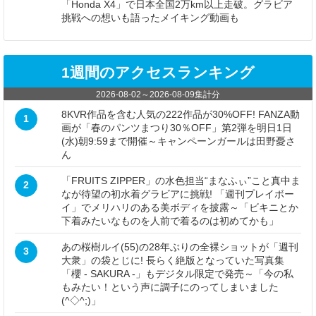
「Honda X4」で日本全国2万km以上走破。グラビア
挑戦への想いも語ったメイキング動画も
1週間のアクセスランキング
2026-08-02
～
2026-08-09
集計分
8KVR作品を含む人気の222作品が30%OFF! FANZA動
1
画が「春のパンツまつり30％OFF」第2弾を明日1日
(水)朝9:59まで開催～キャンペーンガールは田野憂さ
ん
「FRUITS ZIPPER」の水色担当“まなふぃ”こと真中ま
2
なが待望の初水着グラビアに挑戦! 「週刊プレイボー
イ」でメリハリのある美ボディを披露～「ビキニとか
下着みたいなものを人前で着るのは初めてかも」
あの桜樹ルイ(55)の28年ぶりの全裸ショットが「週刊
3
大衆」の袋とじに! 長らく絶版となっていた写真集
「櫻 - SAKURA -」もデジタル限定で発売～「今の私
もみたい！という声に調子にのってしまいました
(^◇^;)」