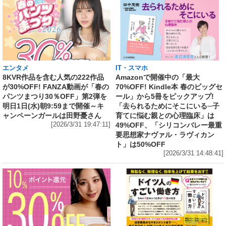
エンタメ
IT・スマホ
8KVR作品を含む人気の222作品
Amazonで開催中の「最大
が30%OFF! FANZA動画が「春の
70%OFF! Kindle本 春のビッグセ
パンツまつり30％OFF」第2弾を
ール」から5冊をピックアップ!
明日1日(水)朝9:59まで開催～キ
「去られるためにそこにいる─子
ャンペーンガールは田野憂さん
育てに悩む親との心理臨床」は
[2026/3/31 19:47:11]
49%OFF、「シリコンバレー最重
要思想家ナヴァル・ラヴィカン
ト」は50%OFF
[2026/3/31 14:48:41]