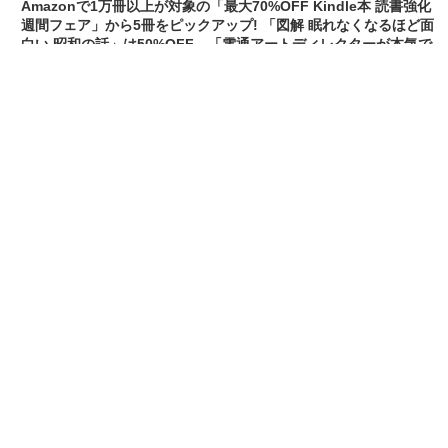
Amazonで1万冊以上が対象の「最大70%OFF
Kindle本 読書強化週間フェア」から5冊をピッ
クアップ! 「図解 眠れなくなるほど面白い 昭和
の話」は50%OFF、「電通アートディレクター
が本気で考えた! 美しすぎるパワポ」は
60%OFF
[2026/3/16 15:36:59]
IT・スマホ
FANZA動画が「VR無料お試し作品」19本を公
開中! VR専用動画とVRゴーグルで、今までとは
一線を画す没入感
[2026/3/15 21:35:18]
IT・スマホ
「FANZA」7周年記念でVR75作品を含む805タ
イトルが半額! 「FANZA動画」が「50%OFFキ
ャンペーン 第7弾」を開催中
[2026/3/14 16:36:04]