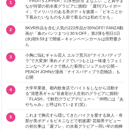
「FRUITS ZIPPER」の水色担当“まなふぃ”こと真中ま
1
なが待望の初水着グラビアに挑戦! 「週刊プレイボー
イ」でメリハリのある美ボディを披露～「ビキニとか
下着みたいなものを人前で着るのは初めてかも」
8KVR作品を含む人気の222作品が30%OFF! FANZA動
2
画が「春のパンツまつり30％OFF」第2弾を明日1日
(水)朝9:59まで開催～キャンペーンガールは田野憂さ
ん
小胸に悩むギャル芸人 エルフ荒川が“ナイスバディブ
3
ラ”で大変身! 薄めメイクでいつもとは一味違うフェミ
ニンなヘアメイクで挑んだ着用ビジュアルが公開～
PEACH JOHNが漫画「ナイスバディブラ恋物語」も
公開
大学卒業後、都内飲食店でバイトをしながら活動す
4
る“清楚系ギャル”笹倉彩が人生初のグラビアに挑戦!
「FLASH」で鮮烈グラビアデビュー～「仲間には『あ
やちゃみ』と呼ばれています(笑)」
これまで胸元すら隠してきたバイクを愛する旅人・有
5
那が美ボディをビキニなどで初披露! 芸能界デビュー
の初仕事は「週プレ」の水着グラビア～同い年の相棒