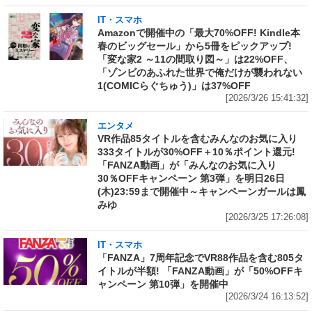
IT・スマホ
Amazonで開催中の「最大70%OFF! Kindle本
春のビッグセール」から5冊をピックアップ!
「変な家2 ～11の間取り図～」は22%OFF、
「ゾンビのあふれた世界で俺だけが襲われない
1(COMICらぐちゅう)」は37%OFF
[2026/3/26 15:41:32]
エンタメ
VR作品85タイトルを含むみんなのお気に入り
333タイトルが30%OFF＋10％ポイント還元!
「FANZA動画」が「みんなのお気に入り
30％OFFキャンペーン 第3弾」を明日26日
(木)23:59まで開催中～キャンペーンガールは鳳
みゆ
[2026/3/25 17:26:08]
IT・スマホ
「FANZA」7周年記念でVR88作品を含む805タ
イトルが半額! 「FANZA動画」が「50%OFFキ
ャンペーン 第10弾」を開催中
[2026/3/24 16:13:52]