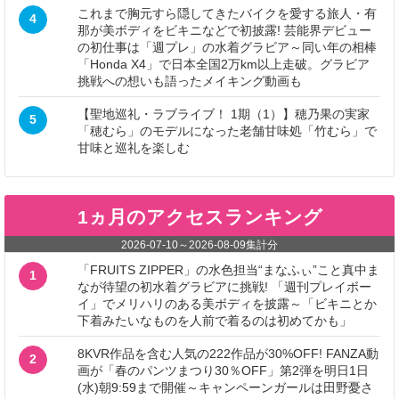
これまで胸元すら隠してきたバイクを愛する旅人・有
4
那が美ボディをビキニなどで初披露! 芸能界デビュー
の初仕事は「週プレ」の水着グラビア～同い年の相棒
「Honda X4」で日本全国2万km以上走破。グラビア
挑戦への想いも語ったメイキング動画も
【聖地巡礼・ラブライブ！ 1期（1）】穂乃果の実家
5
「穂むら」のモデルになった老舗甘味処「竹むら」で
甘味と巡礼を楽しむ
1ヵ月のアクセスランキング
2026-07-10
～
2026-08-09
集計分
「FRUITS ZIPPER」の水色担当“まなふぃ”こと真中ま
1
なが待望の初水着グラビアに挑戦! 「週刊プレイボー
イ」でメリハリのある美ボディを披露～「ビキニとか
下着みたいなものを人前で着るのは初めてかも」
8KVR作品を含む人気の222作品が30%OFF! FANZA動
2
画が「春のパンツまつり30％OFF」第2弾を明日1日
(水)朝9:59まで開催～キャンペーンガールは田野憂さ