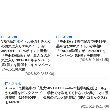
IT・スマホ
IT・スマホ
VR作品74タイトルを含むみんな
「FANZA」7周年記念でVR68作
のお気に入り334タイトルが
品を含む802タイトルが半額!
30%OFF＋10％ポイント還元!
「FANZA動画」が「50%OFFキ
「FANZA動画」が「みんなのお
ャンペーン 第9弾」を開催中
気に入り 30％OFFキャンペーン
[2026/3/19 16:41:55]
第1弾」を開催中～キャンペーン
ガールは神木麗
[2026/3/20 22:55:00]
IT・スマホ
Amazonで開催中の「最大50%OFF! Kindle本
新学期応援セール」から5冊をピックアップ!
「学校では教えてくれない大切なこと1 整理整
頓」は44%OFF、「孤独のグルメ[新装版]
(SPA!コミックス)」も44%OFF
[2026/3/19 15:16:06]
IT・スマホ
VR対応98タイトルを含むSOD作品1,780タイト
ルが30%OFF＋5%ポイント還元! 「FANZA動