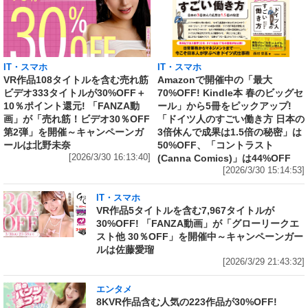
IT・スマホ
IT・スマホ
VR作品108タイトルを含む売れ筋
Amazonで開催中の「最大
ビデオ333タイトルが30%OFF＋
70%OFF! Kindle本 春のビッグセ
10％ポイント還元! 「FANZA動
ール」から5冊をピックアップ!
画」が「売れ筋！ビデオ30％OFF
「ドイツ人のすごい働き方 日本の
第2弾」を開催～キャンペーンガ
3倍休んで成果は1.5倍の秘密」は
ールは北野未奈
50%OFF、「コントラスト
[2026/3/30 16:13:40]
(Canna Comics)」は44%OFF
[2026/3/30 15:14:53]
IT・スマホ
VR作品5タイトルを含む7,967タイトルが
30%OFF! 「FANZA動画」が「グローリークエ
スト他 30％OFF」を開催中～キャンペーンガー
ルは佐藤愛瑠
[2026/3/29 21:43:32]
エンタメ
8KVR作品含む人気の223作品が30%OFF!