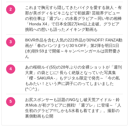
これまで胸元すら隠してきたバイクを愛する旅人・有
2
那が美ボディをビキニなどで初披露! 芸能界デビュー
の初仕事は「週プレ」の水着グラビア～同い年の相棒
「Honda X4」で日本全国2万km以上走破。グラビア
挑戦への想いも語ったメイキング動画も
8KVR作品を含む人気の222作品が30%OFF! FANZA動
3
画が「春のパンツまつり30％OFF」第2弾を明日1日
(水)朝9:59まで開催～キャンペーンガールは田野憂さ
ん
あの桜樹ルイ(55)の28年ぶりの全裸ショットが「週刊
4
大衆」の袋とじに! 長らく絶版となっていた写真集
「櫻 - SAKURA -」もデジタル限定で発売～「今の私
もみたい！という声に調子にのってしまいました
(^◇^;)」
お尻スポンサーも話題のNGなし破天荒アイドル・鈴
5
木Mob.が初グラビアに挑戦! 「週プレ」に登場～「人
生初のグラビア!!!しかも5水着も着てます」。撮影の
裏側動画も公開