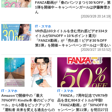
FANZA動画が「春のパンツまつり30％OFF」第
1弾を開催中～キャンペーンガールは伊藤舞雪さ
ん
[2026/3/28 20:14:19]
IT・スマホ
VR作品103タイトルを含む売れ筋ビデオ334タ
イトルが30%OFF＋10％ポイント還元!
「FANZA動画」が「売れ筋！ビデオ30％OFF
第1弾」を開催～キャンペーンガールは一宮るい
[2026/3/27 18:53:52]
IT・スマホ
IT・スマホ
Amazonで開催中の「最大
「FANZA」7周年記念でVR79作
70%OFF! Kindle本 春のビッグセ
品を含む804タイトルが半額!
ール」から5冊をピックアップ!
「FANZA動画」が「50%OFFキ
「運転者 未来を変える過去からの
ャンペーン 第11弾」を明日27日