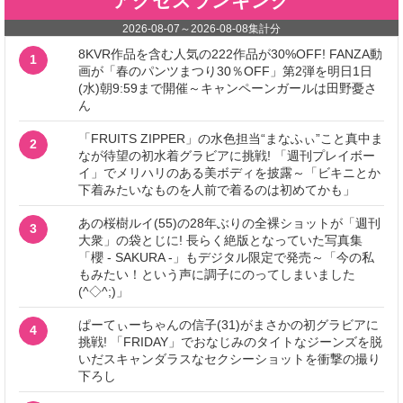
アクセスランキング
2026-08-07
～
2026-08-08
集計分
8KVR作品を含む人気の222作品が30%OFF! FANZA動
1
画が「春のパンツまつり30％OFF」第2弾を明日1日
(水)朝9:59まで開催～キャンペーンガールは田野憂さ
ん
「FRUITS ZIPPER」の水色担当“まなふぃ”こと真中ま
2
なが待望の初水着グラビアに挑戦! 「週刊プレイボー
イ」でメリハリのある美ボディを披露～「ビキニとか
下着みたいなものを人前で着るのは初めてかも」
あの桜樹ルイ(55)の28年ぶりの全裸ショットが「週刊
3
大衆」の袋とじに! 長らく絶版となっていた写真集
「櫻 - SAKURA -」もデジタル限定で発売～「今の私
もみたい！という声に調子にのってしまいました
(^◇^;)」
ぱーてぃーちゃんの信子(31)がまさかの初グラビアに
4
挑戦! 「FRIDAY」でおなじみのタイトなジーンズを脱
いだスキャンダラスなセクシーショットを衝撃の撮り
下ろし