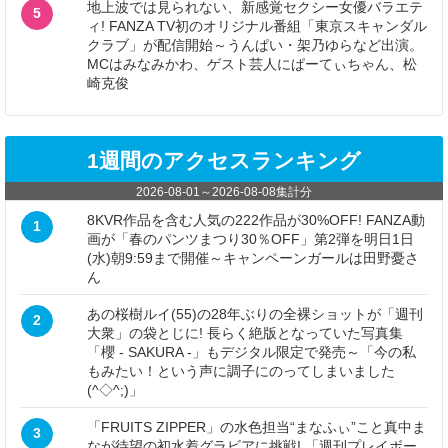
地上波では見られない、新感覚セクシー女優バラエテ
5
ィ! FANZA TV初のオリジナル番組「東京スキャンダル
クラブ」が配信開始～うんぱい・架乃ゆらなど出演。
MCはみなみかわ、ゲスト芸人にぱーてぃちゃん、松
崎克俊
1週間のアクセスランキング
2026-08-01
～
2026-08-08
集計分
8KVR作品を含む人気の222作品が30%OFF! FANZA動
1
画が「春のパンツまつり30％OFF」第2弾を明日1日
(水)朝9:59まで開催～キャンペーンガールは田野憂さ
ん
あの桜樹ルイ(55)の28年ぶりの全裸ショットが「週刊
2
大衆」の袋とじに! 長らく絶版となっていた写真集
「櫻 - SAKURA -」もデジタル限定で発売～「今の私
もみたい！という声に調子にのってしまいました
(^◇^;)」
「FRUITS ZIPPER」の水色担当“まなふぃ”こと真中ま
3
なが待望の初水着グラビアに挑戦! 「週刊プレイボー