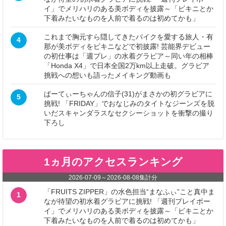
イ」でメリハリのある美ボディを披露～「ビキニとか
下着みたいなものを人前で着るのは初めてかも」
これまで胸元すら隠してきたバイクを愛する旅人・有
4
那が美ボディをビキニなどで初披露! 芸能界デビュー
の初仕事は「週プレ」の水着グラビア～同い年の相棒
「Honda X4」で日本全国2万km以上走破。グラビア
挑戦への想いも語ったメイキング動画も
ぱーてぃーちゃんの信子(31)がまさかの初グラビアに
5
挑戦! 「FRIDAY」でおなじみのタイトなジーンズを脱
いだスキャンダラスなセクシーショットを衝撃の撮り
下ろし
1ヵ月のアクセスランキング
2026-07-09
～
2026-08-08
集計分
「FRUITS ZIPPER」の水色担当“まなふぃ”こと真中ま
1
なが待望の初水着グラビアに挑戦! 「週刊プレイボー
イ」でメリハリのある美ボディを披露～「ビキニとか
下着みたいなものを人前で着るのは初めてかも」