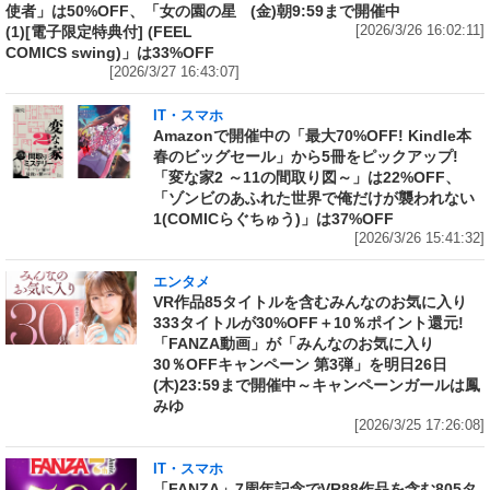
使者」は50%OFF、「女の園の星
(金)朝9:59まで開催中
(1)[電子限定特典付] (FEEL
[2026/3/26 16:02:11]
COMICS swing)」は33%OFF
[2026/3/27 16:43:07]
IT・スマホ
Amazonで開催中の「最大70%OFF! Kindle本
春のビッグセール」から5冊をピックアップ!
「変な家2 ～11の間取り図～」は22%OFF、
「ゾンビのあふれた世界で俺だけが襲われない
1(COMICらぐちゅう)」は37%OFF
[2026/3/26 15:41:32]
エンタメ
VR作品85タイトルを含むみんなのお気に入り
333タイトルが30%OFF＋10％ポイント還元!
「FANZA動画」が「みんなのお気に入り
30％OFFキャンペーン 第3弾」を明日26日
(木)23:59まで開催中～キャンペーンガールは鳳
みゆ
[2026/3/25 17:26:08]
IT・スマホ
「FANZA」7周年記念でVR88作品を含む805タ