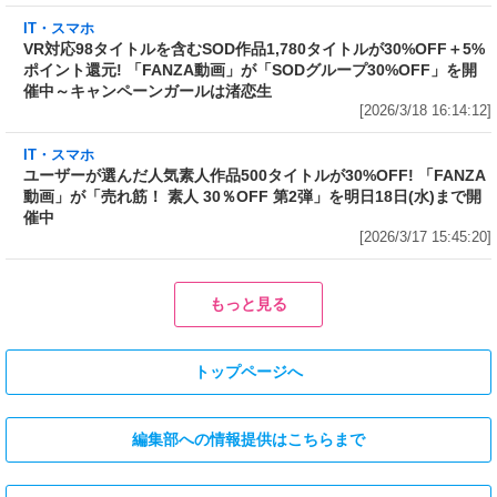
画」が「SODグループ30%OFF」を開催中～キ
ャンペーンガールは渚恋生
[2026/3/18 16:14:12]
IT・スマホ
ユーザーが選んだ人気素人作品500タイトルが
30%OFF! 「FANZA動画」が「売れ筋！ 素人
30％OFF 第2弾」を明日18日(水)まで開催中
[2026/3/17 15:45:20]
IT・スマホ
IT・スマホ
Amazonで開催中の「最大
「FANZA」7周年記念でVR74作
50%OFF! Kindle本新学期応援セ
品を含む805タイトルが半額!
ール」から5冊をピックアップ!
「FANZA動画」が「50%OFFキ
「頭が冴える! 毎日が充実する! ス
ャンペーン 第8弾」を本日16日
ゴい早起き」は50%OFF、「『す
(月)から開催
ぐ不安になってしまう』が一瞬で
[2026/3/16 16:38:41]
消える方法」も50%OFF
[2026/3/17 15:22:32]
IT・スマホ
Amazonで1万冊以上が対象の「最大70%OFF Kindle本 読書強化
週間フェア」から5冊をピックアップ! 「図解 眠れなくなるほど面