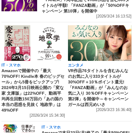
イトルが半額! 「FANZA動画」が「50%OFFキ
ャンペーン 第10弾」を開催中
[2026/3/24 16:13:52]
IT・スマホ
エンタメ
Amazonで開催中の「最大
VR作品76タイトルを含むみんな
70%OFF! Kindle本 春のビッグセ
のお気に入り333タイトルが
ール」から5冊をピックアップ!
30%OFF＋10％ポイント還元!
2024年3月15日映画公開の「変な
「FANZA動画」が「みんなのお
家 文庫版」は22%OFF、動画平
気に入り 30％OFFキャンペーン
均再生回数150万回の「あの国の
第2弾」を開催中～キャンペーン
本当の思惑を見抜く 地政学」は
ガールは西元めいさ
49%OFF
[2026/3/23 16:36:40]
[2026/3/24 15:34:30]
IT・スマホ
Amazonで本日23日(月)終了の「最大50%OFF!