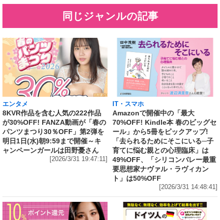
同じジャンルの記事
エンタメ
IT・スマホ
8KVR作品を含む人気の222作品
Amazonで開催中の「最大
が30%OFF! FANZA動画が「春の
70%OFF! Kindle本 春のビッグセ
パンツまつり30％OFF」第2弾を
ール」から5冊をピックアップ!
明日1日(水)朝9:59まで開催～キ
「去られるためにそこにいる─子
ャンペーンガールは田野憂さん
育てに悩む親との心理臨床」は
[2026/3/31 19:47:11]
49%OFF、「シリコンバレー最重
要思想家ナヴァル・ラヴィカン
ト」は50%OFF
[2026/3/31 14:48:41]