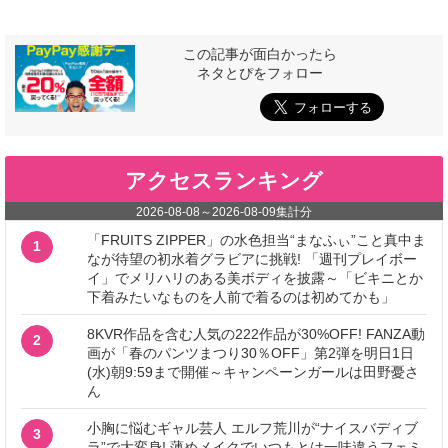
この記事が面白かったら
ネタとぴをフォロー
アクセスランキング
2026-08-08
～
2026-08-09
集計分
「FRUITS ZIPPER」の水色担当“まなふぃ”こと真中ま
1
なが待望の初水着グラビアに挑戦! 「週刊プレイボー
イ」でメリハリのある美ボディを披露～「ビキニとか
下着みたいなものを人前で着るのは初めてかも」
8KVR作品を含む人気の222作品が30%OFF! FANZA動
2
画が「春のパンツまつり30％OFF」第2弾を明日1日
(水)朝9:59まで開催～キャンペーンガールは田野憂さ
ん
小胸に悩むギャル芸人 エルフ荒川が“ナイスバディブ
3
ラ”で大変身! 薄めメイクでいつもとは一味違うフェミ