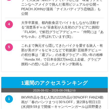
ニンなヘアメイクで挑んだ着用ビジュアルが公開～
PEACH JOHNが漫画「ナイスバディブラ恋物語」も
公開
大学卒業後、都内飲食店でバイトをしながら活動す
4
る“清楚系ギャル”笹倉彩が人生初のグラビアに挑戦!
「FLASH」で鮮烈グラビアデビュー～「仲間には『あ
やちゃみ』と呼ばれています(笑)」
これまで胸元すら隠してきたバイクを愛する旅人・有
5
那が美ボディをビキニなどで初披露! 芸能界デビュー
の初仕事は「週プレ」の水着グラビア～同い年の相棒
「Honda X4」で日本全国2万km以上走破。グラビア
挑戦への想いも語ったメイキング動画も
1週間のアクセスランキング
2026-08-02
～
2026-08-09
集計分
8KVR作品を含む人気の222作品が30%OFF! FANZA動
1
画が「春のパンツまつり30％OFF」第2弾を明日1日
(水)朝9:59まで開催～キャンペーンガールは田野憂さ