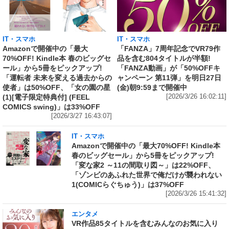
IT・スマホ
IT・スマホ
Amazonで開催中の「最大
「FANZA」7周年記念でVR79作
70%OFF! Kindle本 春のビッグセ
品を含む804タイトルが半額!
ール」から5冊をピックアップ!
「FANZA動画」が「50%OFFキ
「運転者 未来を変える過去からの
ャンペーン 第11弾」を明日27日
使者」は50%OFF、「女の園の星
(金)朝9:59まで開催中
(1)[電子限定特典付] (FEEL
[2026/3/26 16:02:11]
COMICS swing)」は33%OFF
[2026/3/27 16:43:07]
IT・スマホ
Amazonで開催中の「最大70%OFF! Kindle本
春のビッグセール」から5冊をピックアップ!
「変な家2 ～11の間取り図～」は22%OFF、
「ゾンビのあふれた世界で俺だけが襲われない
1(COMICらぐちゅう)」は37%OFF
[2026/3/26 15:41:32]
エンタメ
VR作品85タイトルを含むみんなのお気に入り