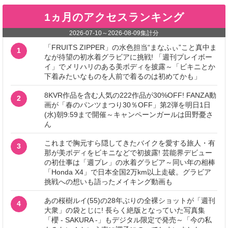
1ヵ月のアクセスランキング
2026-07-10
～
2026-08-09
集計分
「FRUITS ZIPPER」の水色担当“まなふぃ”こと真中ま
1
なが待望の初水着グラビアに挑戦! 「週刊プレイボー
イ」でメリハリのある美ボディを披露～「ビキニとか
下着みたいなものを人前で着るのは初めてかも」
8KVR作品を含む人気の222作品が30%OFF! FANZA動
2
画が「春のパンツまつり30％OFF」第2弾を明日1日
(水)朝9:59まで開催～キャンペーンガールは田野憂さ
ん
これまで胸元すら隠してきたバイクを愛する旅人・有
3
那が美ボディをビキニなどで初披露! 芸能界デビュー
の初仕事は「週プレ」の水着グラビア～同い年の相棒
「Honda X4」で日本全国2万km以上走破。グラビア
挑戦への想いも語ったメイキング動画も
あの桜樹ルイ(55)の28年ぶりの全裸ショットが「週刊
4
大衆」の袋とじに! 長らく絶版となっていた写真集
「櫻 - SAKURA -」もデジタル限定で発売～「今の私