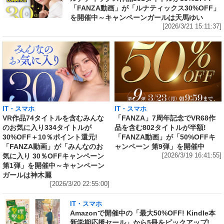
「FANZA動画」が「ルナティックス30%OFF」
を開催中～キャンペーンガールは天馬ゆい
[2026/3/21 15:11:37]
IT・スマホ
IT・スマホ
VR作品74タイトルを含むみんな
「FANZA」7周年記念でVR68作
のお気に入り334タイトルが
品を含む802タイトルが半額!
30%OFF＋10％ポイント還元!
「FANZA動画」が「50%OFFキ
「FANZA動画」が「みんなのお
ャンペーン 第9弾」を開催中
気に入り 30％OFFキャンペーン
[2026/3/19 16:41:55]
第1弾」を開催中～キャンペーン
ガールは神木麗
[2026/3/20 22:55:00]
IT・スマホ
Amazonで開催中の「最大50%OFF! Kindle本
新学期応援セール」から5冊をピックアップ!