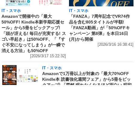
IT・スマホ
IT・スマホ
Amazonで開催中の「最大
「FANZA」7周年記念でVR74作
50%OFF! Kindle本新学期応援セ
品を含む805タイトルが半額!
ール」から5冊をピックアップ!
「FANZA動画」が「50%OFFキ
「頭が冴える! 毎日が充実する! ス
ャンペーン 第8弾」を本日16日
ゴい早起き」は50%OFF、「『す
(月)から開催
ぐ不安になってしまう』が一瞬で
[2026/3/16 16:38:41]
消える方法」も50%OFF
[2026/3/17 15:22:32]
IT・スマホ
Amazonで1万冊以上が対象の「最大70%OFF
Kindle本 読書強化週間フェア」から5冊をピッ
クアップ! 「図解 眠れなくなるほど面白い 昭和
の話」は50%OFF、「電通アートディレクター
が本気で考えた! 美しすぎるパワポ」は
60%OFF
[2026/3/16 15:36:59]
IT・スマホ
FANZA動画が「VR無料お試し作品」19本を公
開中! VR専用動画とVRゴーグルで、今までとは