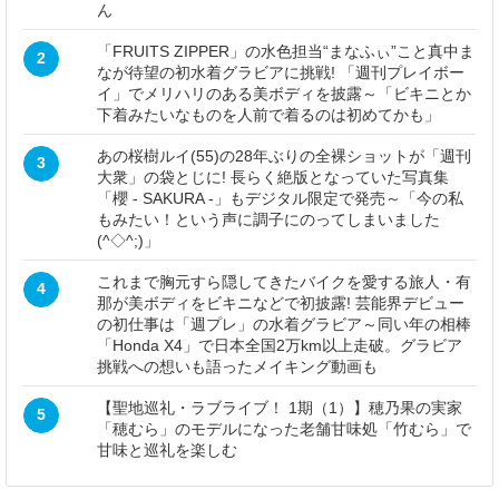
ん
「FRUITS ZIPPER」の水色担当“まなふぃ”こと真中ま
2
なが待望の初水着グラビアに挑戦! 「週刊プレイボー
イ」でメリハリのある美ボディを披露～「ビキニとか
下着みたいなものを人前で着るのは初めてかも」
あの桜樹ルイ(55)の28年ぶりの全裸ショットが「週刊
3
大衆」の袋とじに! 長らく絶版となっていた写真集
「櫻 - SAKURA -」もデジタル限定で発売～「今の私
もみたい！という声に調子にのってしまいました
(^◇^;)」
これまで胸元すら隠してきたバイクを愛する旅人・有
4
那が美ボディをビキニなどで初披露! 芸能界デビュー
の初仕事は「週プレ」の水着グラビア～同い年の相棒
「Honda X4」で日本全国2万km以上走破。グラビア
挑戦への想いも語ったメイキング動画も
【聖地巡礼・ラブライブ！ 1期（1）】穂乃果の実家
5
「穂むら」のモデルになった老舗甘味処「竹むら」で
甘味と巡礼を楽しむ