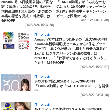
2024年3月15日映画公開の「変な
「FANZA動画」が「みんなのお
家 文庫版」は22%OFF、動画平
気に入り 30％OFFキャンペーン
均再生回数150万回の「あの国の
第2弾」を開催中～キャンペーン
本当の思惑を見抜く 地政学」は
ガールは西元めいさ
49%OFF
[2026/3/23 16:36:40]
[2026/3/24 15:34:30]
IT・スマホ
Amazonで本日23日(月)終了の「最大50%OFF!
Kindle本新学期応援セール」から5冊をピック
アップ! 「異文化理解力 ─ 相手と自分の真意が
わかる ビジネスパーソン必須の教養」は
50%OFF、「『仕事ができる』とはどういうこ
とか?」は44%OFF
[2026/3/23 15:32:57]
IT・スマホ
S-CUTE作品1,624タイトルが30%OFF!
「FANZA動画」が「S-CUTE 30％OFF」を開催
中
[2026/3/22 23:31:10]
IT・スマホ
ルナティックス作品391タイトルが30%OFF!