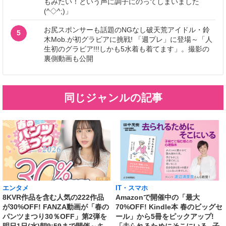
もみたい！という声に調子にのってしまいました
(^◇^;)」
お尻スポンサーも話題のNGなし破天荒アイドル・鈴
5
木Mob.が初グラビアに挑戦! 「週プレ」に登場～「人
生初のグラビア!!!しかも5水着も着てます」。撮影の
裏側動画も公開
同じジャンルの記事
エンタメ
IT・スマホ
8KVR作品を含む人気の222作品
Amazonで開催中の「最大
が30%OFF! FANZA動画が「春の
70%OFF! Kindle本 春のビッグセ
パンツまつり30％OFF」第2弾を
ール」から5冊をピックアップ!
明日1日(水)朝9:59まで開催～キ
「去られるためにそこにいる─子