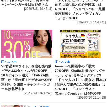
ャンペーンガールは田野憂さん
育てに悩む親との心理臨床」は
[2026/3/31 19:47:11]
49%OFF、「シリコンバレー最重
要思想家ナヴァル・ラヴィカン
ト」は50%OFF
[2026/3/31 14:48:41]
IT・スマホ
IT・スマホ
VR作品108タイトルを含む売れ筋
Amazonで開催中の「最大
ビデオ333タイトルが30%OFF＋
70%OFF! Kindle本 春のビッグセ
10％ポイント還元! 「FANZA動
ール」から5冊をピックアップ!
画」が「売れ筋！ビデオ30％OFF
「ドイツ人のすごい働き方 日本の
第2弾」を開催～キャンペーンガ
3倍休んで成果は1.5倍の秘密」は
ールは北野未奈
50%OFF、「コントラスト
[2026/3/30 16:13:40]
(Canna Comics)」は44%OFF
[2026/3/30 15:14:53]