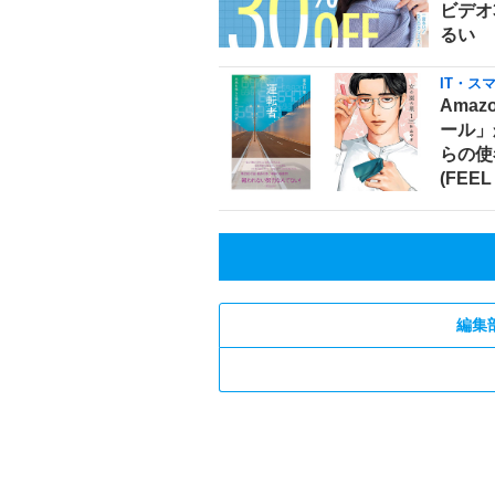
ビデオ
るい
IT・ス
Amaz
ール」
らの使
(FEEL
編集