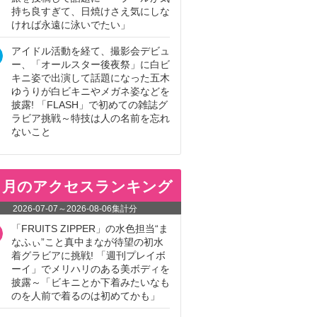
持ち良すぎて、日焼けさえ気にしな
ければ永遠に泳いでたい」
アイドル活動を経て、撮影会デビュ
ー、「オールスター後夜祭」に白ビ
キニ姿で出演して話題になった五木
ゆうりが白ビキニやメガネ姿などを
披露! 「FLASH」で初めての雑誌グ
ラビア挑戦～特技は人の名前を忘れ
ないこと
ヵ月のアクセスランキング
2026-07-07
～
2026-08-06
集計分
「FRUITS ZIPPER」の水色担当“ま
なふぃ”こと真中まなが待望の初水
着グラビアに挑戦! 「週刊プレイボ
ーイ」でメリハリのある美ボディを
披露～「ビキニとか下着みたいなも
のを人前で着るのは初めてかも」