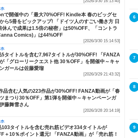
[2026/3/30 16:13:40]
マホ
onで開催中の「最大70%OFF! Kindle本 春のビッグセ
6
から5冊をピックアップ! 「ドイツ人のすごい働き方 日
倍休んで成果は1.5倍の秘密」は50%OFF、「コントラ
Canna Comics)」は44%OFF
[2026/3/30 15:14:53]
マホ
5タイトルを含む7,967タイトルが30%OFF! 「FANZA
7
が「グローリークエスト他 30％OFF」を開催中～キャ
ンガールは佐藤愛瑠
[2026/3/29 21:43:32]
メ
8
R作品含む人気の223作品が30%OFF! FANZA動画が「春
ツまつり30％OFF」第1弾を開催中～キャンペーンガ
伊藤舞雪さん
[2026/3/28 20:14:19]
マホ
品103タイトルを含む売れ筋ビデオ334タイトルが
9
OFF＋10％ポイント還元! 「FANZA動画」が「売れ筋！