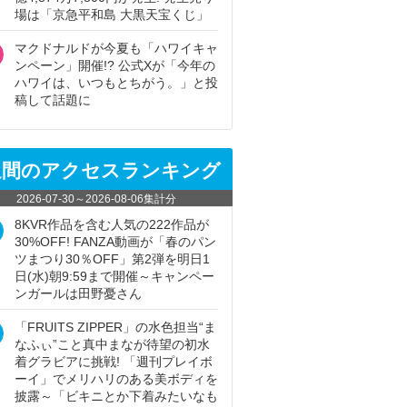
場は「京急平和島 大黒天宝くじ」
マクドナルドが今夏も「ハワイキャ
ンペーン」開催!? 公式Xが「今年の
ハワイは、いつもとちがう。」と投
稿して話題に
週間のアクセスランキング
2026-07-30
～
2026-08-06
集計分
8KVR作品を含む人気の222作品が
30%OFF! FANZA動画が「春のパン
ツまつり30％OFF」第2弾を明日1
日(水)朝9:59まで開催～キャンペー
ンガールは田野憂さん
「FRUITS ZIPPER」の水色担当“ま
なふぃ”こと真中まなが待望の初水
着グラビアに挑戦! 「週刊プレイボ
ーイ」でメリハリのある美ボディを
披露～「ビキニとか下着みたいなも