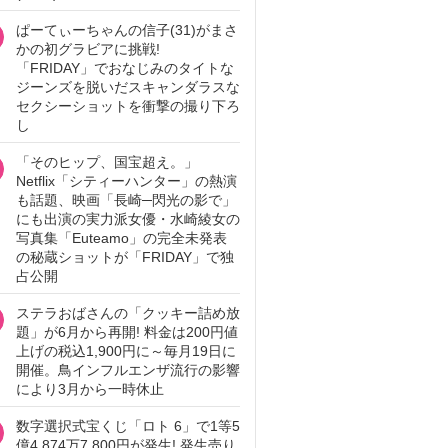
ぱーてぃーちゃんの信子(31)がまさ
かの初グラビアに挑戦!
「FRIDAY」でおなじみのタイトな
ジーンズを脱いだスキャンダラスな
セクシーショットを衝撃の撮り下ろ
し
「そのヒップ、国宝超え。」
Netflix「シティーハンター」の熱演
も話題、映画「長崎─閃光の影で」
にも出演の実力派女優・水崎綾女の
写真集「Euteamo」の完全未発表
の秘蔵ショットが「FRIDAY」で独
占公開
ステラおばさんの「クッキー詰め放
題」が6月から再開! 料金は200円値
上げの税込1,900円に～毎月19日に
開催。鳥インフルエンザ流行の影響
により3月から一時休止
数字選択式宝くじ「ロト 6」で1等5
億4,874万7,800円が発生! 発生売り