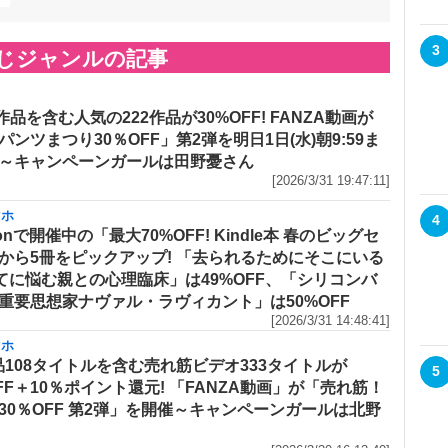
3
じジャンルの記事
メ
作品を含む人気の222作品が30%OFF! FANZA動画が
パンツまつり30％OFF」第2弾を明日1日(水)朝9:59ま
～キャンペーンガールは田野憂さん
[2026/3/31 19:47:11]
マホ
4
onで開催中の「最大70%OFF! Kindle本 春のビッグセ
から5冊をピックアップ! 「去られるためにそこにいる
てに悩む親との心理臨床」は49%OFF、「シリコンバ
重要思想家ナヴァル・ラヴィカント」は50%OFF
[2026/3/31 14:48:41]
マホ
品108タイトルを含む売れ筋ビデオ333タイトルが
5
OFF＋10％ポイント還元! 「FANZA動画」が「売れ筋！
30％OFF 第2弾」を開催～キャンペーンガールは北野