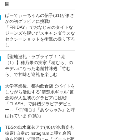
開
ぱーてぃーちゃんの信子(31)がまさ
かの初グラビアに挑戦!
「FRIDAY」でおなじみのタイトな
ジーンズを脱いだスキャンダラスな
セクシーショットを衝撃の撮り下ろ
し
【聖地巡礼・ラブライブ！ 1期
（1）】穂乃果の実家「穂むら」の
モデルになった老舗甘味処「竹む
ら」で甘味と巡礼を楽しむ
大学卒業後、都内飲食店でバイトを
しながら活動する“清楚系ギャル”笹
倉彩が人生初のグラビアに挑戦!
「FLASH」で鮮烈グラビアデビュ
ー～「仲間には『あやちゃみ』と呼
ばれています(笑)」
TBSの出水麻衣アナ(40)が水着姿も
披露! 自身のInstagramに弾丸台湾
旅を投稿して話題に～「プールが気