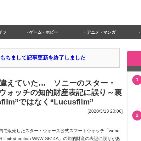
イフ
ゲーム・ホビー
アニメ・マンガ
1日をもちまして記事更新を終了しました
1
違えていた… ソニーのスター・
ウォッチの知的財産表記に誤り～裏
lm”ではなく“Lucusfilm”
[2020/3/13 20:06]
2
国内で販売したスター・ウォーズ公式スマートウォッチ「wena
AR WARS limited edition WNW-SB14A」の知的財産の表記に誤りがあ