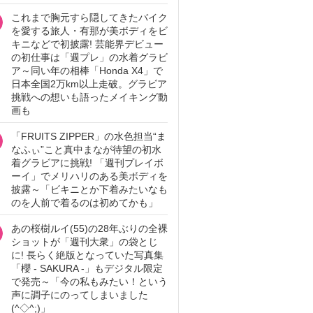
これまで胸元すら隠してきたバイク
を愛する旅人・有那が美ボディをビ
キニなどで初披露! 芸能界デビュー
の初仕事は「週プレ」の水着グラビ
ア～同い年の相棒「Honda X4」で
日本全国2万km以上走破。グラビア
挑戦への想いも語ったメイキング動
画も
「FRUITS ZIPPER」の水色担当“ま
なふぃ”こと真中まなが待望の初水
着グラビアに挑戦! 「週刊プレイボ
ーイ」でメリハリのある美ボディを
披露～「ビキニとか下着みたいなも
のを人前で着るのは初めてかも」
あの桜樹ルイ(55)の28年ぶりの全裸
ショットが「週刊大衆」の袋とじ
に! 長らく絶版となっていた写真集
「櫻 - SAKURA -」もデジタル限定
で発売～「今の私もみたい！という
声に調子にのってしまいました
(^◇^;)」