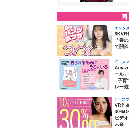
同
エンタ
8KVR
「春の
で開催
IT・ス
Amaz
ール」
─子育
レー最
IT・ス
VR作
30%
ビデオ
未奈