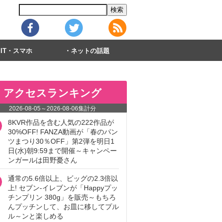
IT・スマホ
ネットの話題
アクセスランキング
2026-08-05
～
2026-08-06
集計分
8KVR作品を含む人気の222作品が
30%OFF! FANZA動画が「春のパン
ツまつり30％OFF」第2弾を明日1
日(水)朝9:59まで開催～キャンペー
ンガールは田野憂さん
通常の5.6倍以上、ビッグの2.3倍以
上! セブン‐イレブンが「Happyプッ
チンプリン 380g」を販売～もちろ
んプッチンして、お皿に移してプル
ル～ンと楽しめる