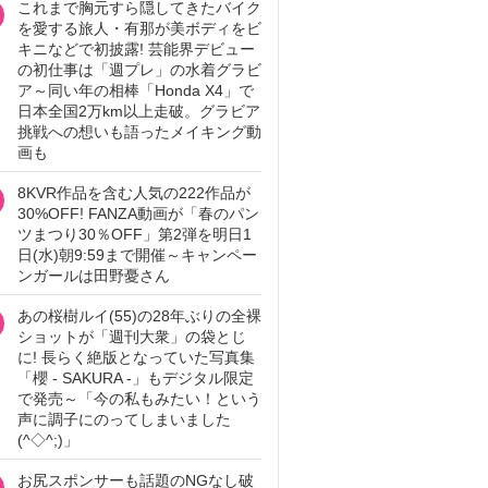
これまで胸元すら隠してきたバイク
を愛する旅人・有那が美ボディをビ
キニなどで初披露! 芸能界デビュー
の初仕事は「週プレ」の水着グラビ
ア～同い年の相棒「Honda X4」で
日本全国2万km以上走破。グラビア
挑戦への想いも語ったメイキング動
画も
8KVR作品を含む人気の222作品が
30%OFF! FANZA動画が「春のパン
ツまつり30％OFF」第2弾を明日1
日(水)朝9:59まで開催～キャンペー
ンガールは田野憂さん
あの桜樹ルイ(55)の28年ぶりの全裸
ショットが「週刊大衆」の袋とじ
に! 長らく絶版となっていた写真集
「櫻 - SAKURA -」もデジタル限定
で発売～「今の私もみたい！という
声に調子にのってしまいました
(^◇^;)」
お尻スポンサーも話題のNGなし破