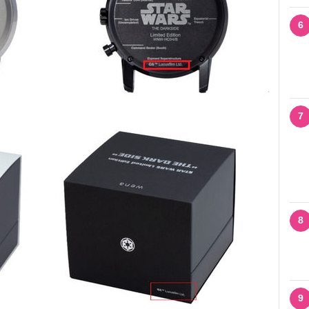
6
7
8
9