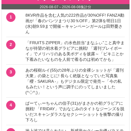
2026-08-07
～
2026-08-08
集計分
8KVR作品を含む人気の222作品が30%OFF! FANZA動
1
画が「春のパンツまつり30％OFF」第2弾を明日1日
(水)朝9:59まで開催～キャンペーンガールは田野憂さ
ん
「FRUITS ZIPPER」の水色担当“まなふぃ”こと真中ま
2
なが待望の初水着グラビアに挑戦! 「週刊プレイボー
イ」でメリハリのある美ボディを披露～「ビキニとか
下着みたいなものを人前で着るのは初めてかも」
あの桜樹ルイ(55)の28年ぶりの全裸ショットが「週刊
3
大衆」の袋とじに! 長らく絶版となっていた写真集
「櫻 - SAKURA -」もデジタル限定で発売～「今の私
もみたい！という声に調子にのってしまいました
(^◇^;)」
ぱーてぃーちゃんの信子(31)がまさかの初グラビアに
4
挑戦! 「FRIDAY」でおなじみのタイトなジーンズを脱
いだスキャンダラスなセクシーショットを衝撃の撮り
下ろし
地上波では見られない、新感覚セクシー女優バラエテ