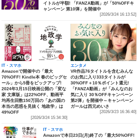
イトルが半額! 「FANZA動画」が「50%OFFキ
ャンペーン 第10弾」を開催中
[2026/3/24 16:13:52]
IT・スマホ
エンタメ
Amazonで開催中の「最大
VR作品76タイトルを含むみんな
70%OFF! Kindle本 春のビッグセ
のお気に入り333タイトルが
ール」から5冊をピックアップ!
30%OFF＋10％ポイント還元!
2024年3月15日映画公開の「変な
「FANZA動画」が「みんなのお
家 文庫版」は22%OFF、動画平
気に入り 30％OFFキャンペーン
均再生回数150万回の「あの国の
第2弾」を開催中～キャンペーン
本当の思惑を見抜く 地政学」は
ガールは西元めいさ
49%OFF
[2026/3/23 16:36:40]
[2026/3/24 15:34:30]
IT・スマホ
Amazonで本日23日(月)終了の「最大50%OFF!