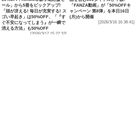
[2026/3/17 15:22:32]
IT・スマホ
Amazonで1万冊以上が対象の「最大70%OFF
Kindle本 読書強化週間フェア」から5冊をピッ
クアップ! 「図解 眠れなくなるほど面白い 昭和
の話」は50%OFF、「電通アートディレクター
が本気で考えた! 美しすぎるパワポ」は
60%OFF
[2026/3/16 15:36:59]
IT・スマホ
FANZA動画が「VR無料お試し作品」19本を公
開中! VR専用動画とVRゴーグルで、今までとは
一線を画す没入感
[2026/3/15 21:35:18]
IT・スマホ
「FANZA」7周年記念でVR75作品を含む805タ
イトルが半額! 「FANZA動画」が「50%OFFキ
ャンペーン 第7弾」を開催中
[2026/3/14 16:36:04]