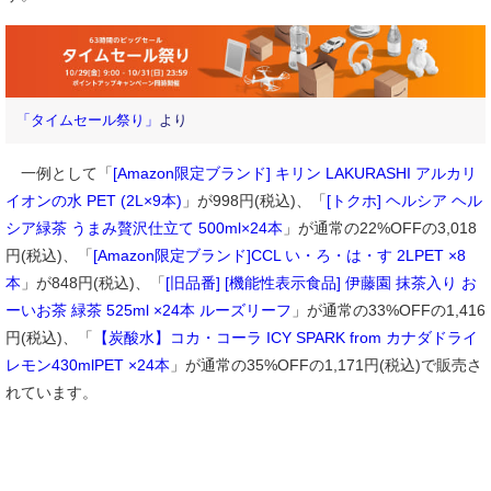
「タイムセール祭り」
より
一例として「
[Amazon限定ブランド] キリン LAKURASHI アルカリ
イオンの水 PET (2L×9本)
」が998円(税込)、「
[トクホ] ヘルシア ヘル
シア緑茶 うまみ贅沢仕立て 500ml×24本
」が通常の22%OFFの3,018
円(税込)、「
[Amazon限定ブランド]CCL い・ろ・は・す 2LPET ×8
本
」が848円(税込)、「
[旧品番] [機能性表示食品] 伊藤園 抹茶入り お
ーいお茶 緑茶 525ml ×24本 ルーズリーフ
」が通常の33%OFFの1,416
円(税込)、「
【炭酸水】コカ・コーラ ICY SPARK from カナダドライ
レモン430mlPET ×24本
」が通常の35%OFFの1,171円(税込)で販売さ
れています。