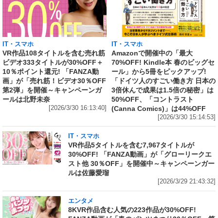
IT・スマホ
IT・スマホ
VR作品108タイトルを含む売れ筋
Amazonで開催中の「最大
ビデオ333タイトルが30%OFF＋
70%OFF! Kindle本 春のビッグセ
10％ポイント還元! 「FANZA動
ール」から5冊をピックアップ!
画」が「売れ筋！ビデオ30％OFF
「ドイツ人のすごい働き方 日本の
第2弾」を開催～キャンペーンガ
3倍休んで成果は1.5倍の秘密」は
ールは北野未奈
50%OFF、「コントラスト
[2026/3/30 16:13:40]
(Canna Comics)」は44%OFF
[2026/3/30 15:14:53]
IT・スマホ
VR作品5タイトルを含む7,967タイトルが
30%OFF! 「FANZA動画」が「グローリークエ
スト他 30％OFF」を開催中～キャンペーンガー
ルは佐藤愛瑠
[2026/3/29 21:43:32]
エンタメ
8KVR作品含む人気の223作品が30%OFF!