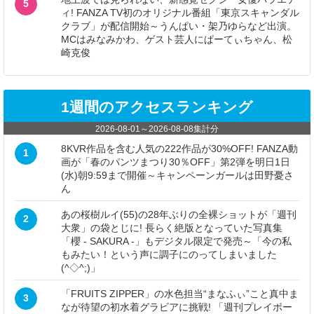
5
ィ! FANZA TV初のオリジナル番組「東京スキャンダル
クラブ」が配信開始～うんぱい・架乃ゆらなど出演。
MCはみなみかわ、ゲスト芸人にぱーてぃちゃん、松
崎克俊
1週間のアクセスランキング
2026-08-01
～
2026-08-08
集計分
8KVR作品を含む人気の222作品が30%OFF! FANZA動
1
画が「春のパンツまつり30％OFF」第2弾を明日1日
(水)朝9:59まで開催～キャンペーンガールは田野憂さ
ん
あの桜樹ルイ(55)の28年ぶりの全裸ショットが「週刊
2
大衆」の袋とじに! 長らく絶版となっていた写真集
「櫻 - SAKURA -」もデジタル限定で発売～「今の私
もみたい！という声に調子にのってしまいました
(^◇^;)」
「FRUITS ZIPPER」の水色担当“まなふぃ”こと真中ま
3
なが待望の初水着グラビアに挑戦! 「週刊プレイボー