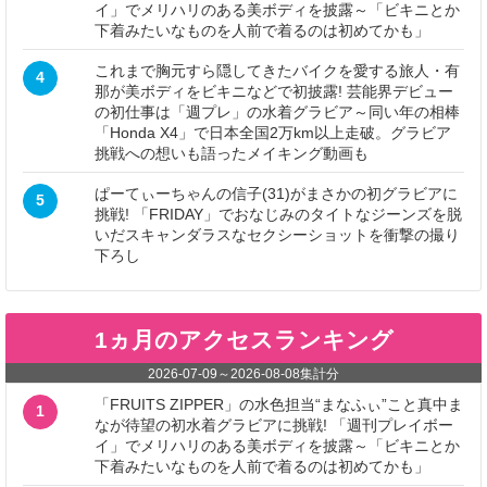
イ」でメリハリのある美ボディを披露～「ビキニとか
下着みたいなものを人前で着るのは初めてかも」
これまで胸元すら隠してきたバイクを愛する旅人・有
4
那が美ボディをビキニなどで初披露! 芸能界デビュー
の初仕事は「週プレ」の水着グラビア～同い年の相棒
「Honda X4」で日本全国2万km以上走破。グラビア
挑戦への想いも語ったメイキング動画も
ぱーてぃーちゃんの信子(31)がまさかの初グラビアに
5
挑戦! 「FRIDAY」でおなじみのタイトなジーンズを脱
いだスキャンダラスなセクシーショットを衝撃の撮り
下ろし
1ヵ月のアクセスランキング
2026-07-09
～
2026-08-08
集計分
「FRUITS ZIPPER」の水色担当“まなふぃ”こと真中ま
1
なが待望の初水着グラビアに挑戦! 「週刊プレイボー
イ」でメリハリのある美ボディを披露～「ビキニとか
下着みたいなものを人前で着るのは初めてかも」