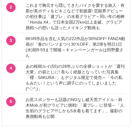
これまで胸元すら隠してきたバイクを愛する旅人・有
2
那が美ボディをビキニなどで初披露! 芸能界デビュー
の初仕事は「週プレ」の水着グラビア～同い年の相棒
「Honda X4」で日本全国2万km以上走破。グラビア
挑戦への想いも語ったメイキング動画も
8KVR作品を含む人気の222作品が30%OFF! FANZA動
3
画が「春のパンツまつり30％OFF」第2弾を明日1日
(水)朝9:59まで開催～キャンペーンガールは田野憂さ
ん
あの桜樹ルイ(55)の28年ぶりの全裸ショットが「週刊
4
大衆」の袋とじに! 長らく絶版となっていた写真集
「櫻 - SAKURA -」もデジタル限定で発売～「今の私
もみたい！という声に調子にのってしまいました
(^◇^;)」
お尻スポンサーも話題のNGなし破天荒アイドル・鈴
5
木Mob.が初グラビアに挑戦! 「週プレ」に登場～「人
生初のグラビア!!!しかも5水着も着てます」。撮影の
裏側動画も公開