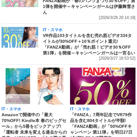
FANZA動画が「春のパンツまつり30％OFF」第
1弾を開催中～キャンペーンガールは伊藤舞雪さ
ん
[2026/3/28 20:14:19]
IT・スマホ
VR作品103タイトルを含む売れ筋ビデオ334タ
イトルが30%OFF＋10％ポイント還元!
「FANZA動画」が「売れ筋！ビデオ30％OFF
第1弾」を開催～キャンペーンガールは一宮るい
[2026/3/27 18:53:52]
IT・スマホ
IT・スマホ
Amazonで開催中の「最大
「FANZA」7周年記念でVR79作
70%OFF! Kindle本 春のビッグセ
品を含む804タイトルが半額!
ール」から5冊をピックアップ!
「FANZA動画」が「50%OFFキ
「運転者 未来を変える過去からの
ャンペーン 第11弾」を明日27日