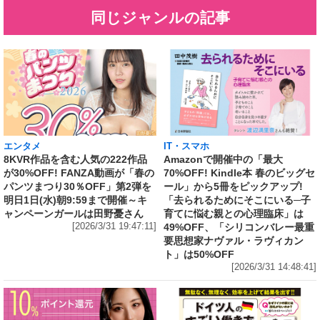
同じジャンルの記事
エンタメ
IT・スマホ
8KVR作品を含む人気の222作品
Amazonで開催中の「最大
が30%OFF! FANZA動画が「春の
70%OFF! Kindle本 春のビッグセ
パンツまつり30％OFF」第2弾を
ール」から5冊をピックアップ!
明日1日(水)朝9:59まで開催～キ
「去られるためにそこにいる─子
ャンペーンガールは田野憂さん
育てに悩む親との心理臨床」は
[2026/3/31 19:47:11]
49%OFF、「シリコンバレー最重
要思想家ナヴァル・ラヴィカン
ト」は50%OFF
[2026/3/31 14:48:41]