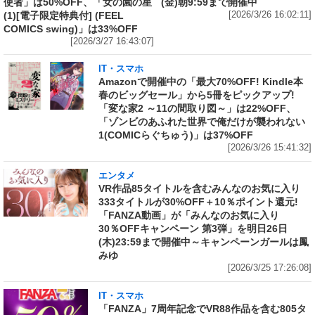
使者」は50%OFF、「女の園の星
(金)朝9:59まで開催中
(1)[電子限定特典付] (FEEL
[2026/3/26 16:02:11]
COMICS swing)」は33%OFF
[2026/3/27 16:43:07]
IT・スマホ
Amazonで開催中の「最大70%OFF! Kindle本
春のビッグセール」から5冊をピックアップ!
「変な家2 ～11の間取り図～」は22%OFF、
「ゾンビのあふれた世界で俺だけが襲われない
1(COMICらぐちゅう)」は37%OFF
[2026/3/26 15:41:32]
エンタメ
VR作品85タイトルを含むみんなのお気に入り
333タイトルが30%OFF＋10％ポイント還元!
「FANZA動画」が「みんなのお気に入り
30％OFFキャンペーン 第3弾」を明日26日
(木)23:59まで開催中～キャンペーンガールは鳳
みゆ
[2026/3/25 17:26:08]
IT・スマホ
「FANZA」7周年記念でVR88作品を含む805タ