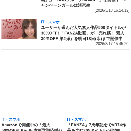
ャンペーンガールは渚恋生
[2026/3/18 16:14:12]
IT・スマホ
ユーザーが選んだ人気素人作品500タイトルが
30%OFF! 「FANZA動画」が「売れ筋！ 素人
30％OFF 第2弾」を明日18日(水)まで開催中
[2026/3/17 15:45:20]
IT・スマホ
IT・スマホ
Amazonで開催中の「最大
「FANZA」7周年記念でVR74作
50%OFF! Kindle本新学期応援セ
品を含む805タイトルが半額!
ール」から5冊をピックアップ!
「FANZA動画」が「50%OFFキ
「頭が冴える! 毎日が充実する! ス
ャンペーン 第8弾」を本日16日
ゴい早起き」は50%OFF、「『す
(月)から開催
ぐ不安になってしまう』が一瞬で
[2026/3/16 16:38:41]
消える方法」も50%OFF