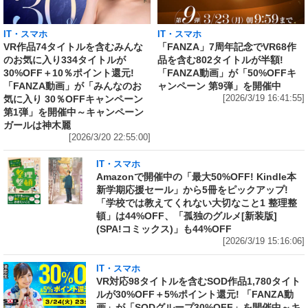
IT・スマホ
IT・スマホ
VR作品74タイトルを含むみんな
「FANZA」7周年記念でVR68作
のお気に入り334タイトルが
品を含む802タイトルが半額!
30%OFF＋10％ポイント還元!
「FANZA動画」が「50%OFFキ
「FANZA動画」が「みんなのお
ャンペーン 第9弾」を開催中
気に入り 30％OFFキャンペーン
[2026/3/19 16:41:55]
第1弾」を開催中～キャンペーン
ガールは神木麗
[2026/3/20 22:55:00]
IT・スマホ
Amazonで開催中の「最大50%OFF! Kindle本
新学期応援セール」から5冊をピックアップ!
「学校では教えてくれない大切なこと1 整理整
頓」は44%OFF、「孤独のグルメ[新装版]
(SPA!コミックス)」も44%OFF
[2026/3/19 15:16:06]
IT・スマホ
VR対応98タイトルを含むSOD作品1,780タイト
ルが30%OFF＋5%ポイント還元! 「FANZA動
画」が「SODグループ30%OFF」を開催中～キ