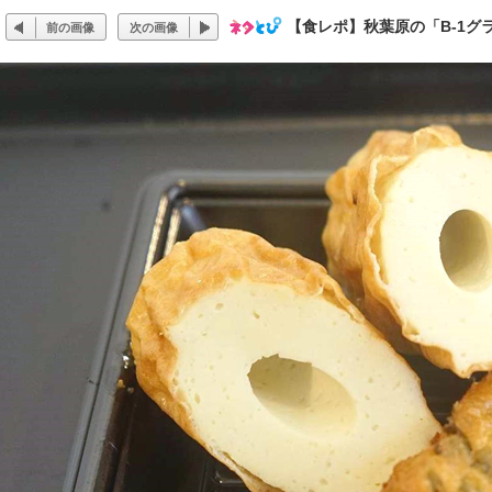
【食レポ】秋葉原の「B-1グ
前の画像
次の画像