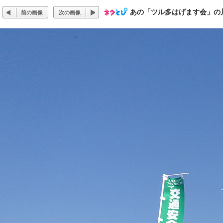
あの「ツル多はげます会」の
前の画像
次の画像