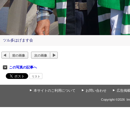
ツル多はげます会
前の画像
次の画像
この写真の記事へ
リスト
▲
本サイトのご利用について
▲
お問い合わせ
▲
広告掲
Copyright ©
2026
Im