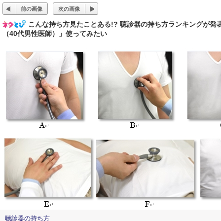
前の画像
次の画像
こんな持ち方見たことある!? 聴診器の持ち方ランキングが
（40代男性医師）」使ってみたい
聴診器の持ち方