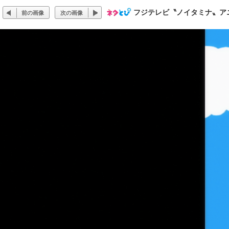
フジテレビ〝ノイタミナ〟ア
前の画像
次の画像