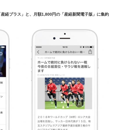
産経プラス」と、月額1,800円の「産経新聞電子版」に集約