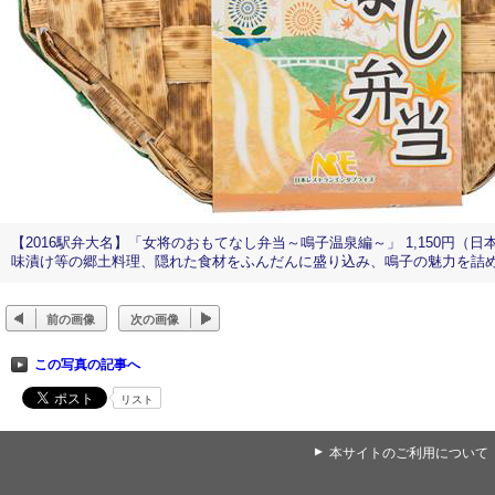
【2016駅弁大名】「女将のおもてなし弁当～鳴子温泉編～」 1,150
味漬け等の郷土料理、隠れた食材をふんだんに盛り込み、鳴子の魅力を詰
前の画像
次の画像
この写真の記事へ
リスト
▲
本サイトのご利用について