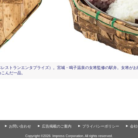
円（日本レストランエンタプライズ）。宮城・鳴子温泉の女将監修の駅弁。女将
めこんだ一品。
▲
お問い合わせ
▲
広告掲載のご案内
▲
プライバシーポリシー
▲
会社
Copyright ©
2026
Impress Corporation. All rights reserved.