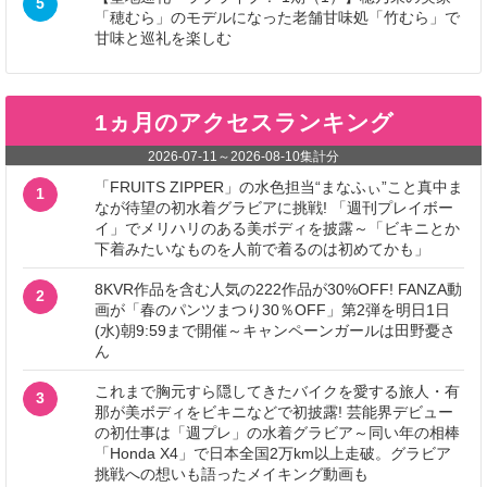
5
「穂むら」のモデルになった老舗甘味処「竹むら」で
甘味と巡礼を楽しむ
1ヵ月のアクセスランキング
2026-07-11
～
2026-08-10
集計分
「FRUITS ZIPPER」の水色担当“まなふぃ”こと真中ま
1
なが待望の初水着グラビアに挑戦! 「週刊プレイボー
イ」でメリハリのある美ボディを披露～「ビキニとか
下着みたいなものを人前で着るのは初めてかも」
8KVR作品を含む人気の222作品が30%OFF! FANZA動
2
画が「春のパンツまつり30％OFF」第2弾を明日1日
(水)朝9:59まで開催～キャンペーンガールは田野憂さ
ん
これまで胸元すら隠してきたバイクを愛する旅人・有
3
那が美ボディをビキニなどで初披露! 芸能界デビュー
の初仕事は「週プレ」の水着グラビア～同い年の相棒
「Honda X4」で日本全国2万km以上走破。グラビア
挑戦への想いも語ったメイキング動画も