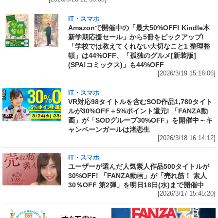
IT・スマホ
Amazonで開催中の「最大50%OFF! Kindle本
新学期応援セール」から5冊をピックアップ!
「学校では教えてくれない大切なこと1 整理整
頓」は44%OFF、「孤独のグルメ[新装版]
(SPA!コミックス)」も44%OFF
[2026/3/19 15:16:06]
IT・スマホ
VR対応98タイトルを含むSOD作品1,780タイト
ルが30%OFF＋5%ポイント還元! 「FANZA動
画」が「SODグループ30%OFF」を開催中～キ
ャンペーンガールは渚恋生
[2026/3/18 16:14:12]
IT・スマホ
ユーザーが選んだ人気素人作品500タイトルが
30%OFF! 「FANZA動画」が「売れ筋！ 素人
30％OFF 第2弾」を明日18日(水)まで開催中
[2026/3/17 15:45:20]