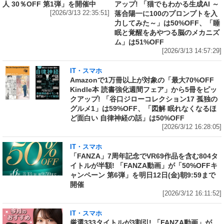
人 30％OFF 第1弾」を開催中
アップ! 「猫でもわかる生成AI ～
[2026/3/13 22:35:51]
落合陽一に100のプロンプトを入
力してみた～」は50%OFF、「睡
眠と覚醒をあやつる脳のメカニズ
ム」は51%OFF
[2026/3/13 14:57:29]
IT・スマホ
Amazonで1万冊以上が対象の「最大70%OFF
Kindle本 読書強化週間フェア」から5冊をピッ
クアップ! 「谷口ジローコレクション17 孤独の
グルメ1」は59%OFF、「図解 眠れなくなるほ
ど面白い 自律神経の話」は50%OFF
[2026/3/12 16:28:05]
IT・スマホ
「FANZA」7周年記念でVR69作品を含む804タ
イトルが半額! 「FANZA動画」が「50%OFFキ
ャンペーン 第6弾」を明日12日(金)朝9:59まで
開催
[2026/3/12 16:11:52]
IT・スマホ
厳選333タイトルが3割引! 「FANZA動画」が