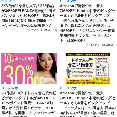
エンタメ
IT・スマホ
8KVR作品を含む人気の222作品
Amazonで開催中の「最大
が30%OFF! FANZA動画が「春の
70%OFF! Kindle本 春のビッグセ
パンツまつり30％OFF」第2弾を
ール」から5冊をピックアップ!
明日1日(水)朝9:59まで開催～キ
「去られるためにそこにいる─子
ャンペーンガールは田野憂さん
育てに悩む親との心理臨床」は
[2026/3/31 19:47:11]
49%OFF、「シリコンバレー最重
要思想家ナヴァル・ラヴィカン
ト」は50%OFF
[2026/3/31 14:48:41]
IT・スマホ
IT・スマホ
VR作品108タイトルを含む売れ筋
Amazonで開催中の「最大
ビデオ333タイトルが30%OFF＋
70%OFF! Kindle本 春のビッグセ
10％ポイント還元! 「FANZA動
ール」から5冊をピックアップ!
画」が「売れ筋！ビデオ30％OFF
「ドイツ人のすごい働き方 日本の
第2弾」を開催～キャンペーンガ
3倍休んで成果は1.5倍の秘密」は