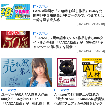
IT・スマホ
FANZA動画が「VR無料お試し作品」19本を公
開中! VR専用動画とVRゴーグルで、今までとは
一線を画す没入感
[2026/3/15 21:35:18]
IT・スマホ
「FANZA」7周年記念でVR75作品を含む805タ
イトルが半額! 「FANZA動画」が「50%OFFキ
ャンペーン 第7弾」を開催中
[2026/3/14 16:36:04]
IT・スマホ
IT・スマホ
ユーザーが選んだ人気素人作品
Amazonで1万冊以上が対象の
500タイトルが30%OFF!
「最大70%OFF! Kindle本 読書強
「FANZA動画」が「売れ筋！ 素
化週間フェア」から5冊をピック