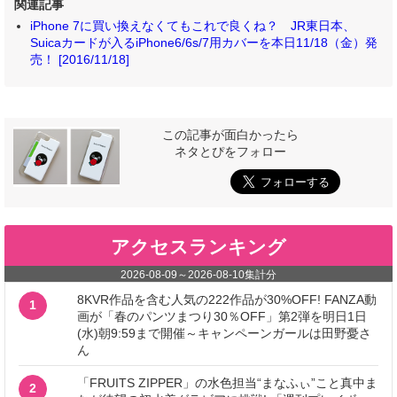
関連記事
iPhone 7に買い換えなくてもこれで良くね？ JR東日本、
Suicaカードが入るiPhone6/6s/7用カバーを本日11/18（金）発
売！ [2016/11/18]
この記事が面白かったら
ネタとぴをフォロー
アクセスランキング
2026-08-09
～
2026-08-10
集計分
8KVR作品を含む人気の222作品が30%OFF! FANZA動
1
画が「春のパンツまつり30％OFF」第2弾を明日1日
(水)朝9:59まで開催～キャンペーンガールは田野憂さ
ん
「FRUITS ZIPPER」の水色担当“まなふぃ”こと真中ま
2