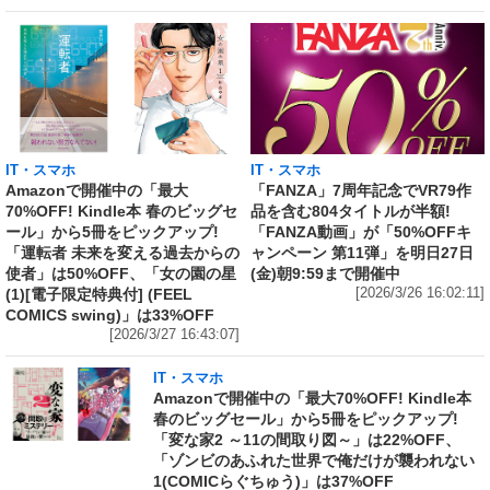
IT・スマホ
IT・スマホ
Amazonで開催中の「最大
「FANZA」7周年記念でVR79作
70%OFF! Kindle本 春のビッグセ
品を含む804タイトルが半額!
ール」から5冊をピックアップ!
「FANZA動画」が「50%OFFキ
「運転者 未来を変える過去からの
ャンペーン 第11弾」を明日27日
使者」は50%OFF、「女の園の星
(金)朝9:59まで開催中
(1)[電子限定特典付] (FEEL
[2026/3/26 16:02:11]
COMICS swing)」は33%OFF
[2026/3/27 16:43:07]
IT・スマホ
Amazonで開催中の「最大70%OFF! Kindle本
春のビッグセール」から5冊をピックアップ!
「変な家2 ～11の間取り図～」は22%OFF、
「ゾンビのあふれた世界で俺だけが襲われない
1(COMICらぐちゅう)」は37%OFF