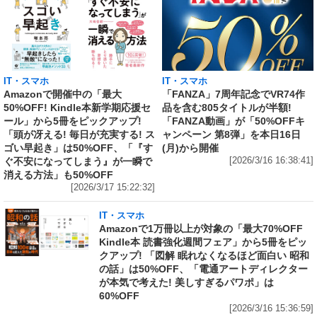
IT・スマホ
IT・スマホ
Amazonで開催中の「最大
「FANZA」7周年記念でVR74作
50%OFF! Kindle本新学期応援セ
品を含む805タイトルが半額!
ール」から5冊をピックアップ!
「FANZA動画」が「50%OFFキ
「頭が冴える! 毎日が充実する! ス
ャンペーン 第8弾」を本日16日
ゴい早起き」は50%OFF、「『す
(月)から開催
ぐ不安になってしまう』が一瞬で
[2026/3/16 16:38:41]
消える方法」も50%OFF
[2026/3/17 15:22:32]
IT・スマホ
Amazonで1万冊以上が対象の「最大70%OFF
Kindle本 読書強化週間フェア」から5冊をピッ
クアップ! 「図解 眠れなくなるほど面白い 昭和
の話」は50%OFF、「電通アートディレクター
が本気で考えた! 美しすぎるパワポ」は
60%OFF
[2026/3/16 15:36:59]