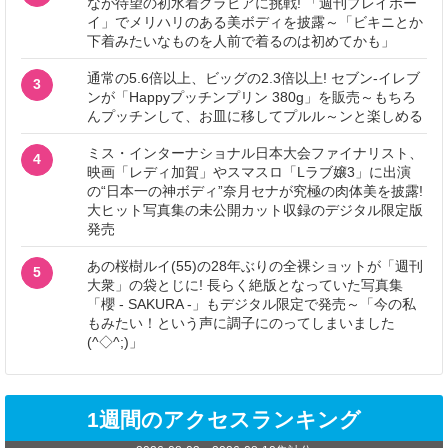
なが待望の初水着グラビアに挑戦! 「週刊プレイボー
イ」でメリハリのある美ボディを披露～「ビキニとか
下着みたいなものを人前で着るのは初めてかも」
通常の5.6倍以上、ビッグの2.3倍以上! セブン‐イレブ
3
ンが「Happyプッチンプリン 380g」を販売～もちろ
んプッチンして、お皿に移してプルル～ンと楽しめる
ミス・インターナショナル日本大会ファイナリスト、
4
映画「レディ加賀」やスマスロ「Lラブ嬢3」に出演
の“日本一の神ボディ”奈月セナが究極の肉体美を披露!
大ヒット写真集の未公開カット収録のデジタル限定版
発売
あの桜樹ルイ(55)の28年ぶりの全裸ショットが「週刊
5
大衆」の袋とじに! 長らく絶版となっていた写真集
「櫻 - SAKURA -」もデジタル限定で発売～「今の私
もみたい！という声に調子にのってしまいました
(^◇^;)」
1週間のアクセスランキング