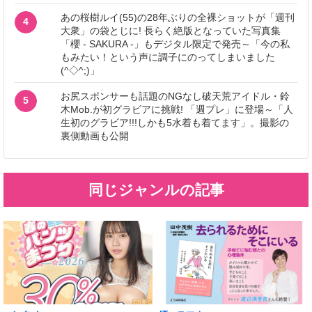
あの桜樹ルイ(55)の28年ぶりの全裸ショットが「週刊
4
大衆」の袋とじに! 長らく絶版となっていた写真集
「櫻 - SAKURA -」もデジタル限定で発売～「今の私
もみたい！という声に調子にのってしまいました
(^◇^;)」
お尻スポンサーも話題のNGなし破天荒アイドル・鈴
5
木Mob.が初グラビアに挑戦! 「週プレ」に登場～「人
生初のグラビア!!!しかも5水着も着てます」。撮影の
裏側動画も公開
同じジャンルの記事