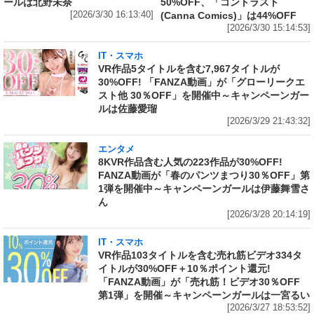
ールは北野未奈
50%OFF、「コントラスト
[2026/3/30 16:13:40]
(Canna Comics)」は44%OFF
[2026/3/30 15:14:53]
IT・スマホ
VR作品5タイトルを含む7,967タイトルが
30%OFF! 「FANZA動画」が「グローリークエ
スト他 30％OFF」を開催中～キャンペーンガー
ルは佐藤愛瑠
[2026/3/29 21:43:32]
エンタメ
8KVR作品含む人気の223作品が30%OFF!
FANZA動画が「春のパンツまつり30％OFF」第
1弾を開催中～キャンペーンガールは伊藤舞雪さ
ん
[2026/3/28 20:14:19]
IT・スマホ
VR作品103タイトルを含む売れ筋ビデオ334タ
イトルが30%OFF＋10％ポイント還元!
「FANZA動画」が「売れ筋！ビデオ30％OFF
第1弾」を開催～キャンペーンガールは一宮るい
[2026/3/27 18:53:52]