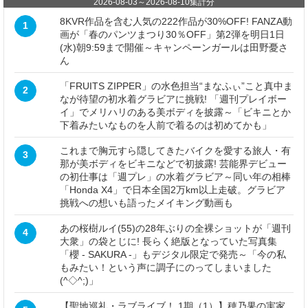
2026-08-03
～
2026-08-10
集計分
8KVR作品を含む人気の222作品が30%OFF! FANZA動
1
画が「春のパンツまつり30％OFF」第2弾を明日1日
(水)朝9:59まで開催～キャンペーンガールは田野憂さ
ん
「FRUITS ZIPPER」の水色担当“まなふぃ”こと真中ま
2
なが待望の初水着グラビアに挑戦! 「週刊プレイボー
イ」でメリハリのある美ボディを披露～「ビキニとか
下着みたいなものを人前で着るのは初めてかも」
これまで胸元すら隠してきたバイクを愛する旅人・有
3
那が美ボディをビキニなどで初披露! 芸能界デビュー
の初仕事は「週プレ」の水着グラビア～同い年の相棒
「Honda X4」で日本全国2万km以上走破。グラビア
挑戦への想いも語ったメイキング動画も
あの桜樹ルイ(55)の28年ぶりの全裸ショットが「週刊
4
大衆」の袋とじに! 長らく絶版となっていた写真集
「櫻 - SAKURA -」もデジタル限定で発売～「今の私
もみたい！という声に調子にのってしまいました
(^◇^;)」
【聖地巡礼・ラブライブ！ 1期（1）】穂乃果の実家