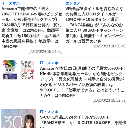
IT・スマホ
エンタメ
Amazonで開催中の「最大
VR作品76タイトルを含むみんな
70%OFF! Kindle本 春のビッグセ
のお気に入り333タイトルが
ール」から5冊をピックアップ!
30%OFF＋10％ポイント還元!
2024年3月15日映画公開の「変な
「FANZA動画」が「みんなのお
家 文庫版」は22%OFF、動画平
気に入り 30％OFFキャンペーン
均再生回数150万回の「あの国の
第2弾」を開催中～キャンペーン
本当の思惑を見抜く 地政学」は
ガールは西元めいさ
49%OFF
[2026/3/23 16:36:40]
[2026/3/24 15:34:30]
IT・スマホ
Amazonで本日23日(月)終了の「最大50%OFF!
Kindle本新学期応援セール」から5冊をピック
アップ! 「異文化理解力 ─ 相手と自分の真意が
わかる ビジネスパーソン必須の教養」は
50%OFF、「『仕事ができる』とはどういうこ
とか?」は44%OFF
[2026/3/23 15:32:57]
IT・スマホ
S-CUTE作品1,624タイトルが30%OFF!
「FANZA動画」が「S-CUTE 30％OFF」を開催