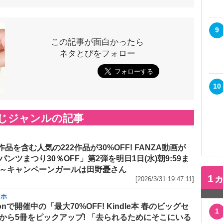
9
この記事が面白かったら
ネタとぴをフォロー
10
じジャンルの記事
メ
作品を含む人気の222作品が30%OFF! FANZA動画が
パンツまつり30％OFF」第2弾を明日1日(水)朝9:59ま
～キャンペーンガールは田野憂さん
1
[2026/3/31 19:47:11]
マホ
onで開催中の「最大70%OFF! Kindle本 春のビッグセ
1
から5冊をピックアップ! 「去られるためにそこにいる