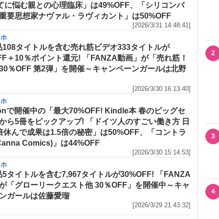
てに悩む親との心理臨床」は49%OFF、「シリコンバ
重要思想家ナヴァル・ラヴィカント」は50%OFF
[2026/3/31 14:48:41]
マホ
品108タイトルを含む売れ筋ビデオ333タイトルが
2
OFF＋10％ポイント還元! 「FANZA動画」が「売れ筋！
30％OFF 第2弾」を開催～キャンペーンガールは北野
[2026/3/30 16:13:40]
マホ
onで開催中の「最大70%OFF! Kindle本 春のビッグセ
から5冊をピックアップ! 「ドイツ人のすごい働き方 日
倍休んで成果は1.5倍の秘密」は50%OFF、「コントラ
3
Canna Comics)」は44%OFF
[2026/3/30 15:14:53]
マホ
5タイトルを含む7,967タイトルが30%OFF! 「FANZA
が「グローリークエスト他 30％OFF」を開催中～キャ
4
ンガールは佐藤愛瑠
[2026/3/29 21:43:32]