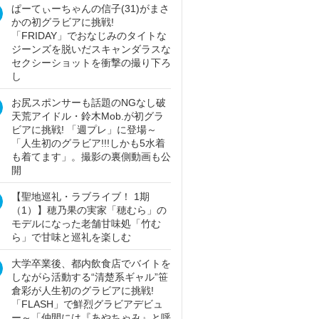
ぱーてぃーちゃんの信子(31)がまさ
かの初グラビアに挑戦!
「FRIDAY」でおなじみのタイトな
ジーンズを脱いだスキャンダラスな
セクシーショットを衝撃の撮り下ろ
し
お尻スポンサーも話題のNGなし破
天荒アイドル・鈴木Mob.が初グラ
ビアに挑戦! 「週プレ」に登場～
「人生初のグラビア!!!しかも5水着
も着てます」。撮影の裏側動画も公
開
【聖地巡礼・ラブライブ！ 1期
（1）】穂乃果の実家「穂むら」の
モデルになった老舗甘味処「竹む
ら」で甘味と巡礼を楽しむ
大学卒業後、都内飲食店でバイトを
しながら活動する“清楚系ギャル”笹
倉彩が人生初のグラビアに挑戦!
「FLASH」で鮮烈グラビアデビュ
ー～「仲間には『あやちゃみ』と呼