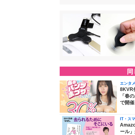
同
エンタ
8KVR
「春の
で開催
IT・ス
Amaz
ール」