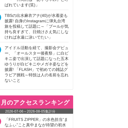
ばれています(笑)」
TBSの出水麻衣アナ(40)が水着姿も
披露! 自身のInstagramに弾丸台湾
旅を投稿して話題に～「プールが気
持ち良すぎて、日焼けさえ気にしな
ければ永遠に泳いでたい」
アイドル活動を経て、撮影会デビュ
ー、「オールスター後夜祭」に白ビ
キニ姿で出演して話題になった五木
ゆうりが白ビキニやメガネ姿などを
披露! 「FLASH」で初めての雑誌グ
ラビア挑戦～特技は人の名前を忘れ
ないこと
ヵ月のアクセスランキング
2026-07-06
～
2026-08-05
集計分
「FRUITS ZIPPER」の水色担当“ま
なふぃ”こと真中まなが待望の初水