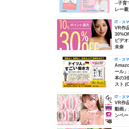
─子育
レー最
IT・ス
VR作
30%
ビデオ
未奈
IT・ス
Amaz
ール」
本の3
スト (
IT・ス
VR作品
動画」
ンペー