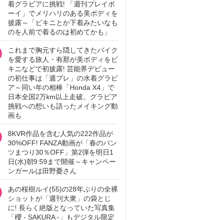
着グラビアに挑戦! 「週刊プレイボ
ーイ」でメリハリのある美ボディを
披露～「ビキニとか下着みたいなも
のを人前で着るのは初めてかも」
これまで胸元すら隠してきたバイク
を愛する旅人・有那が美ボディをビ
キニなどで初披露! 芸能界デビュー
の初仕事は「週プレ」の水着グラビ
ア～同い年の相棒「Honda X4」で
日本全国2万km以上走破。グラビア
挑戦への想いも語ったメイキング動
画も
8KVR作品を含む人気の222作品が
30%OFF! FANZA動画が「春のパン
ツまつり30％OFF」第2弾を明日1
日(水)朝9:59まで開催～キャンペー
ンガールは田野憂さん
あの桜樹ルイ(55)の28年ぶりの全裸
ショットが「週刊大衆」の袋とじ
に! 長らく絶版となっていた写真集
「櫻 - SAKURA -」もデジタル限定