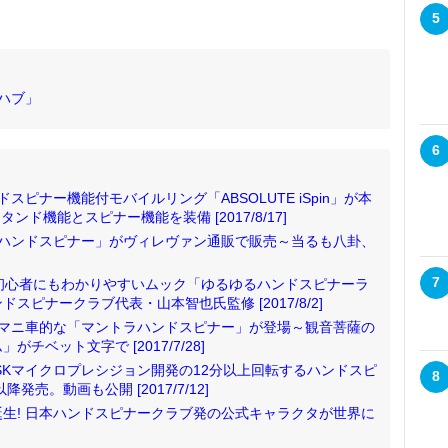
5
ハブ」
6
スピナー機能付モバイルリング「ABSOLUTE iSpin」が本
ンド機能とスピナー機能を装備 [2017/8/17]
卦ハンドスピナー」がヴィレヴァン通販で販売～当るも八卦、
7
! 初心者にもわかりやすいムック「ゆるゆるハンドスピナーラ
ピナークラブ代表・山本智也氏監修 [2017/8/2]
 マニ車的な「マントラハンドスピナー」が登場～観音菩薩の
ベット文字で [2017/7/28]
SKマイクロプレシジョン開発の12分以上回転するハンドスピ
8
発売。動画も公開 [2017/7/12]
生! 日本ハンドスピナークラブ発の公式キャラクタが世界に