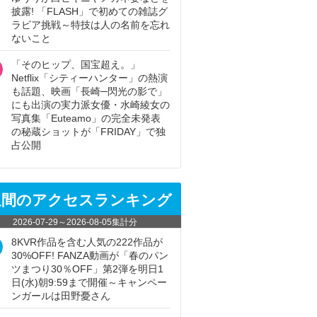
披露! 「FLASH」で初めての雑誌グ
ラビア挑戦～特技は人の名前を忘れ
ないこと
「そのヒップ、国宝超え。」
Netflix「シティーハンター」の熱演
も話題、映画「長崎─閃光の影で」
にも出演の実力派女優・水崎綾女の
写真集「Euteamo」の完全未発表
の秘蔵ショットが「FRIDAY」で独
占公開
週間のアクセスランキング
2026-07-29
～
2026-08-05
集計分
8KVR作品を含む人気の222作品が
30%OFF! FANZA動画が「春のパン
ツまつり30％OFF」第2弾を明日1
日(水)朝9:59まで開催～キャンペー
ンガールは田野憂さん