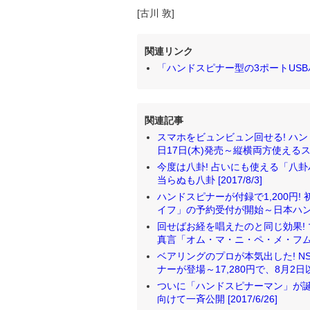
[古川 敦]
関連リンク
「ハンドスピナー型の3ポートUSB
関連記事
スマホをビュンビュン回せる! ハンド
日17日(木)発売～縦横両方使えるスタ
今度は八卦! 占いにも使える「八
当らぬも八卦 [2017/8/3]
ハンドスピナーが付録で1,200円
イフ」の予約受付が開始～日本ハンドス
回せばお経を唱えたのと同じ効果!
真言「オム・マ・ニ・ペ・メ・フム」がチ
ベアリングのプロが本気出した! N
ナーが登場～17,280円で、8月2日以降
ついに「ハンドスピナーマン」が誕
向けて一斉公開 [2017/6/26]