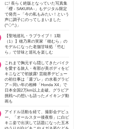
に! 長らく絶版となっていた写真集
「櫻 - SAKURA -」もデジタル限定
で発売～「今の私もみたい！という
声に調子にのってしまいました
(^◇^;)」
【聖地巡礼・ラブライブ！ 1期
（1）】穂乃果の実家「穂むら」の
モデルになった老舗甘味処「竹む
ら」で甘味と巡礼を楽しむ
これまで胸元すら隠してきたバイク
を愛する旅人・有那が美ボディをビ
キニなどで初披露! 芸能界デビュー
の初仕事は「週プレ」の水着グラビ
ア～同い年の相棒「Honda X4」で
日本全国2万km以上走破。グラビア
挑戦への想いも語ったメイキング動
画も
アイドル活動を経て、撮影会デビュ
ー、「オールスター後夜祭」に白ビ
キニ姿で出演して話題になった五木
ゆうりが白ビキニやメガネ姿などを