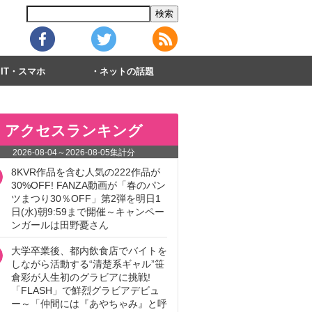
IT・スマホ
ネットの話題
アクセスランキング
2026-08-04
～
2026-08-05
集計分
8KVR作品を含む人気の222作品が
30%OFF! FANZA動画が「春のパン
ツまつり30％OFF」第2弾を明日1
日(水)朝9:59まで開催～キャンペー
ンガールは田野憂さん
大学卒業後、都内飲食店でバイトを
しながら活動する“清楚系ギャル”笹
倉彩が人生初のグラビアに挑戦!
「FLASH」で鮮烈グラビアデビュ
ー～「仲間には『あやちゃみ』と呼