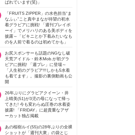
ばれています(笑)」
「FRUITS ZIPPER」の水色担当“ま
なふぃ”こと真中まなが待望の初水
着グラビアに挑戦! 「週刊プレイボ
ーイ」でメリハリのある美ボディを
披露～「ビキニとか下着みたいなも
のを人前で着るのは初めてかも」
お尻スポンサーも話題のNGなし破
天荒アイドル・鈴木Mob.が初グラ
ビアに挑戦! 「週プレ」に登場～
「人生初のグラビア!!!しかも5水着
も着てます」。撮影の裏側動画も公
開
26年ぶりにグラビアクイーン・井
上晴美(51)が3児の母になって帰っ
てきた! 今も変わらぬ圧巻の水着姿
披露! 「FRIDAY」に超貴重なアザ
ーカット独占掲載
あの桜樹ルイ(55)の28年ぶりの全裸
ショットが「週刊大衆」の袋とじ