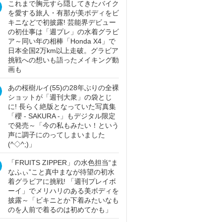
これまで胸元すら隠してきたバイク
を愛する旅人・有那が美ボディをビ
キニなどで初披露! 芸能界デビュー
の初仕事は「週プレ」の水着グラビ
ア～同い年の相棒「Honda X4」で
日本全国2万km以上走破。グラビア
挑戦への想いも語ったメイキング動
画も
あの桜樹ルイ(55)の28年ぶりの全裸
ショットが「週刊大衆」の袋とじ
に! 長らく絶版となっていた写真集
「櫻 - SAKURA -」もデジタル限定
で発売～「今の私もみたい！という
声に調子にのってしまいました
(^◇^;)」
「FRUITS ZIPPER」の水色担当“ま
なふぃ”こと真中まなが待望の初水
着グラビアに挑戦! 「週刊プレイボ
ーイ」でメリハリのある美ボディを
披露～「ビキニとか下着みたいなも
のを人前で着るのは初めてかも」