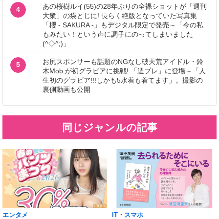
あの桜樹ルイ(55)の28年ぶりの全裸ショットが「週刊
4
大衆」の袋とじに! 長らく絶版となっていた写真集
「櫻 - SAKURA -」もデジタル限定で発売～「今の私
もみたい！という声に調子にのってしまいました
(^◇^;)」
お尻スポンサーも話題のNGなし破天荒アイドル・鈴
5
木Mob.が初グラビアに挑戦! 「週プレ」に登場～「人
生初のグラビア!!!しかも5水着も着てます」。撮影の
裏側動画も公開
同じジャンルの記事
エンタメ
IT・スマホ