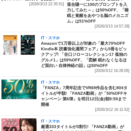
[2026/3/13 22:35:51]
落合陽一に100のプロンプトを入
力してみた～」は50%OFF、「睡
眠と覚醒をあやつる脳のメカニズ
ム」は51%OFF
[2026/3/13 14:57:29]
IT・スマホ
Amazonで1万冊以上が対象の「最大70%OFF
Kindle本 読書強化週間フェア」から5冊をピッ
クアップ! 「谷口ジローコレクション17 孤独の
グルメ1」は59%OFF、「図解 眠れなくなるほ
ど面白い 自律神経の話」は50%OFF
[2026/3/12 16:28:05]
IT・スマホ
「FANZA」7周年記念でVR69作品を含む804タ
イトルが半額! 「FANZA動画」が「50%OFFキ
ャンペーン 第6弾」を明日12日(金)朝9:59まで
開催
[2026/3/12 16:11:52]
IT・スマホ
厳選333タイトルが3割引! 「FANZA動画」が