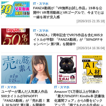
IT・スマホ
FANZA動画が「VR無料お試し作品」19本を公
開中! VR専用動画とVRゴーグルで、今までとは
一線を画す没入感
[2026/3/15 21:35:18]
IT・スマホ
「FANZA」7周年記念でVR75作品を含む805タ
イトルが半額! 「FANZA動画」が「50%OFFキ
ャンペーン 第7弾」を開催中
[2026/3/14 16:36:04]
IT・スマホ
IT・スマホ
ユーザーが選んだ人気素人作品
Amazonで1万冊以上が対象の
500タイトルが30%OFF!
「最大70%OFF! Kindle本 読書強
「FANZA動画」が「売れ筋！ 素
化週間フェア」から5冊をピック
人 30％OFF 第1弾」を開催中
アップ! 「猫でもわかる生成AI ～