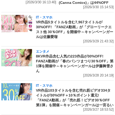
[2026/3/30 16:13:40]
(Canna Comics)」は44%OFF
[2026/3/30 15:14:53]
IT・スマホ
VR作品5タイトルを含む7,967タイトルが
30%OFF! 「FANZA動画」が「グローリークエ
スト他 30％OFF」を開催中～キャンペーンガー
ルは佐藤愛瑠
[2026/3/29 21:43:32]
エンタメ
8KVR作品含む人気の223作品が30%OFF!
FANZA動画が「春のパンツまつり30％OFF」第
1弾を開催中～キャンペーンガールは伊藤舞雪さ
ん
[2026/3/28 20:14:19]
IT・スマホ
VR作品103タイトルを含む売れ筋ビデオ334タ
イトルが30%OFF＋10％ポイント還元!
「FANZA動画」が「売れ筋！ビデオ30％OFF
第1弾」を開催～キャンペーンガールは一宮るい
[2026/3/27 18:53:52]