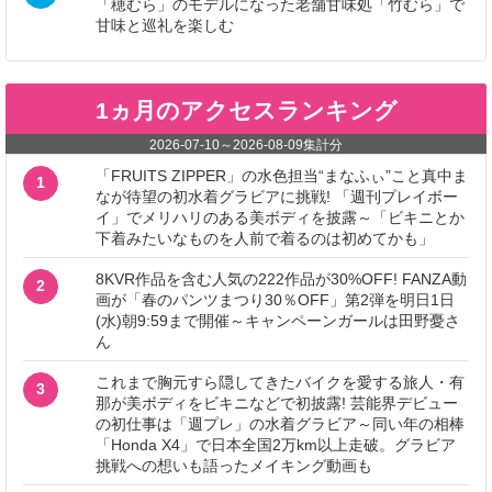
「穂むら」のモデルになった老舗甘味処「竹むら」で
甘味と巡礼を楽しむ
1ヵ月のアクセスランキング
2026-07-10
～
2026-08-09
集計分
「FRUITS ZIPPER」の水色担当“まなふぃ”こと真中ま
1
なが待望の初水着グラビアに挑戦! 「週刊プレイボー
イ」でメリハリのある美ボディを披露～「ビキニとか
下着みたいなものを人前で着るのは初めてかも」
8KVR作品を含む人気の222作品が30%OFF! FANZA動
2
画が「春のパンツまつり30％OFF」第2弾を明日1日
(水)朝9:59まで開催～キャンペーンガールは田野憂さ
ん
これまで胸元すら隠してきたバイクを愛する旅人・有
3
那が美ボディをビキニなどで初披露! 芸能界デビュー
の初仕事は「週プレ」の水着グラビア～同い年の相棒
「Honda X4」で日本全国2万km以上走破。グラビア
挑戦への想いも語ったメイキング動画も