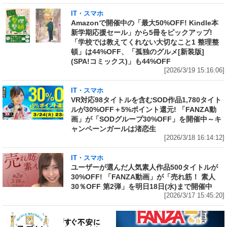
IT・スマホ
Amazonで開催中の「最大50%OFF! Kindle本
新学期応援セール」から5冊をピックアップ!
「学校では教えてくれない大切なこと1 整理整
頓」は44%OFF、「孤独のグルメ[新装版]
(SPA!コミックス)」も44%OFF
[2026/3/19 15:16:06]
IT・スマホ
VR対応98タイトルを含むSOD作品1,780タイト
ルが30%OFF＋5%ポイント還元! 「FANZA動
画」が「SODグループ30%OFF」を開催中～キ
ャンペーンガールは渚恋生
[2026/3/18 16:14:12]
IT・スマホ
ユーザーが選んだ人気素人作品500タイトルが
30%OFF! 「FANZA動画」が「売れ筋！ 素人
30％OFF 第2弾」を明日18日(水)まで開催中
[2026/3/17 15:45:20]