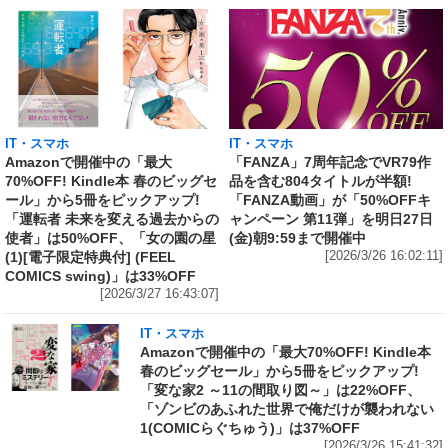
IT・スマホ
IT・スマホ
Amazonで開催中の「最大
「FANZA」7周年記念でVR79作
70%OFF! Kindle本 春のビッグセ
品を含む804タイトルが半額!
ール」から5冊をピックアップ!
「FANZA動画」が「50%OFFキ
「運転者 未来を変える過去からの
ャンペーン 第11弾」を明日27日
使者」は50%OFF、「女の園の星
(金)朝9:59まで開催中
(1)[電子限定特典付] (FEEL
[2026/3/26 16:02:11]
COMICS swing)」は33%OFF
[2026/3/27 16:43:07]
IT・スマホ
Amazonで開催中の「最大70%OFF! Kindle本
春のビッグセール」から5冊をピックアップ!
「変な家2 ～11の間取り図～」は22%OFF、
「ゾンビのあふれた世界で俺だけが襲われない
1(COMICらぐちゅう)」は37%OFF
[2026/3/26 15:41:32]