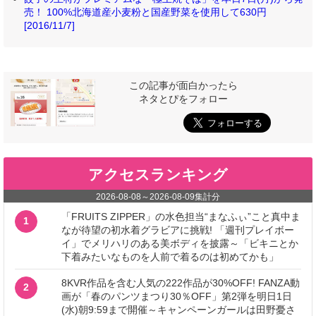
売！ 100%北海道産小麦粉と国産野菜を使用して630円
[2016/11/7]
この記事が面白かったら
ネタとぴをフォロー
アクセスランキング
2026-08-08
～
2026-08-09
集計分
「FRUITS ZIPPER」の水色担当“まなふぃ”こと真中ま
1
なが待望の初水着グラビアに挑戦! 「週刊プレイボー
イ」でメリハリのある美ボディを披露～「ビキニとか
下着みたいなものを人前で着るのは初めてかも」
8KVR作品を含む人気の222作品が30%OFF! FANZA動
2
画が「春のパンツまつり30％OFF」第2弾を明日1日
(水)朝9:59まで開催～キャンペーンガールは田野憂さ