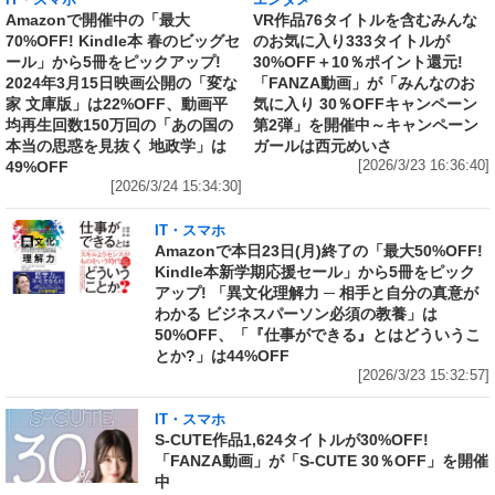
IT・スマホ
エンタメ
Amazonで開催中の「最大
VR作品76タイトルを含むみんな
70%OFF! Kindle本 春のビッグセ
のお気に入り333タイトルが
ール」から5冊をピックアップ!
30%OFF＋10％ポイント還元!
2024年3月15日映画公開の「変な
「FANZA動画」が「みんなのお
家 文庫版」は22%OFF、動画平
気に入り 30％OFFキャンペーン
均再生回数150万回の「あの国の
第2弾」を開催中～キャンペーン
本当の思惑を見抜く 地政学」は
ガールは西元めいさ
49%OFF
[2026/3/23 16:36:40]
[2026/3/24 15:34:30]
IT・スマホ
Amazonで本日23日(月)終了の「最大50%OFF!
Kindle本新学期応援セール」から5冊をピック
アップ! 「異文化理解力 ─ 相手と自分の真意が
わかる ビジネスパーソン必須の教養」は
50%OFF、「『仕事ができる』とはどういうこ
とか?」は44%OFF
[2026/3/23 15:32:57]
IT・スマホ
S-CUTE作品1,624タイトルが30%OFF!
「FANZA動画」が「S-CUTE 30％OFF」を開催
中