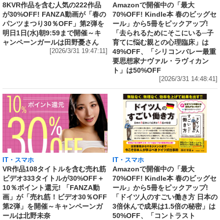
8KVR作品を含む人気の222作品
Amazonで開催中の「最大
が30%OFF! FANZA動画が「春の
70%OFF! Kindle本 春のビッグセ
パンツまつり30％OFF」第2弾を
ール」から5冊をピックアップ!
明日1日(水)朝9:59まで開催～キ
「去られるためにそこにいる─子
ャンペーンガールは田野憂さん
育てに悩む親との心理臨床」は
[2026/3/31 19:47:11]
49%OFF、「シリコンバレー最重
要思想家ナヴァル・ラヴィカン
ト」は50%OFF
[2026/3/31 14:48:41]
IT・スマホ
IT・スマホ
VR作品108タイトルを含む売れ筋
Amazonで開催中の「最大
ビデオ333タイトルが30%OFF＋
70%OFF! Kindle本 春のビッグセ
10％ポイント還元! 「FANZA動
ール」から5冊をピックアップ!
画」が「売れ筋！ビデオ30％OFF
「ドイツ人のすごい働き方 日本の
第2弾」を開催～キャンペーンガ
3倍休んで成果は1.5倍の秘密」は
ールは北野未奈
50%OFF、「コントラスト