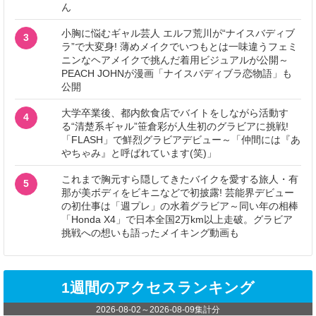
ん
小胸に悩むギャル芸人 エルフ荒川が“ナイスバディブ
3
ラ”で大変身! 薄めメイクでいつもとは一味違うフェミ
ニンなヘアメイクで挑んだ着用ビジュアルが公開～
PEACH JOHNが漫画「ナイスバディブラ恋物語」も
公開
大学卒業後、都内飲食店でバイトをしながら活動す
4
る“清楚系ギャル”笹倉彩が人生初のグラビアに挑戦!
「FLASH」で鮮烈グラビアデビュー～「仲間には『あ
やちゃみ』と呼ばれています(笑)」
これまで胸元すら隠してきたバイクを愛する旅人・有
5
那が美ボディをビキニなどで初披露! 芸能界デビュー
の初仕事は「週プレ」の水着グラビア～同い年の相棒
「Honda X4」で日本全国2万km以上走破。グラビア
挑戦への想いも語ったメイキング動画も
1週間のアクセスランキング
2026-08-02
～
2026-08-09
集計分