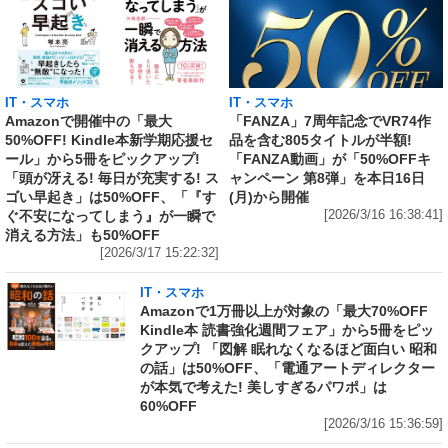
IT・スマホ
IT・スマホ
Amazonで開催中の「最大
「FANZA」7周年記念でVR74作
50%OFF! Kindle本新学期応援セ
品を含む805タイトルが半額!
ール」から5冊をピックアップ!
「FANZA動画」が「50%OFFキ
「頭が冴える! 毎日が充実する! ス
ャンペーン 第8弾」を本日16日
ゴい早起き」は50%OFF、「『す
(月)から開催
ぐ不安になってしまう』が一瞬で
[2026/3/16 16:38:41]
消える方法」も50%OFF
[2026/3/17 15:22:32]
IT・スマホ
Amazonで1万冊以上が対象の「最大70%OFF
Kindle本 読書強化週間フェア」から5冊をピッ
クアップ! 「図解 眠れなくなるほど面白い 昭和
の話」は50%OFF、「電通アートディレクター
が本気で考えた! 美しすぎるパワポ」は
60%OFF
[2026/3/16 15:36:59]