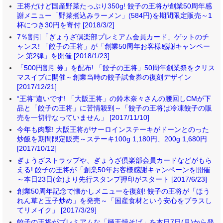
王将だけど国産野菜たっぷり350g! 餃子の王将が創業50周年感
謝メニュー「野菜煮込みラーメン」(584円)を期間限定販売～1
杯につき30円を寄付 [2018/3/2]
7％割引「ぎょうざ倶楽部プレミアム会員カード」ゲットのチ
ャンス! 「餃子の王将」が「創業50周年お客様感謝キャンペー
ン 第2弾」を開催 [2018/1/23]
「500円割引券」を配布! 「餃子の王将」50周年創業祭をクリス
マスイブに開催～創業当時の餃子試食券の復刻デザイン
[2017/12/21]
“王将”違いです! 「大阪王将」の鈴木奈々さんの腰回しCMが下
品と「餃子の王将」に苦情殺到～「餃子の王将は冷凍餃子の販
売を一切行なっていません」 [2017/11/10]
今年も肉撃! 大阪王将がサーロインステーキがドーンとのった
炒飯を期間限定販売～ステーキ100g 1,180円、200g 1,680円
[2017/10/12]
ぎょうざストラップや、ぎょうざ倶楽部会員カードなどがもら
える! 餃子の王将が「創業50年お客様感謝キャンペーンを開催
～本日23日(金)より先行スタンプ押印がスタート [2017/6/23]
創業50周年記念で懐かしメニューを復刻! 餃子の王将が「ほう
れん草と玉子炒め」を発売～「国産食材という安心をプラスし
てリメイク」 [2017/3/29]
餃子の王将がプレミアムな「極王焼そば」を本日7日(月)から発