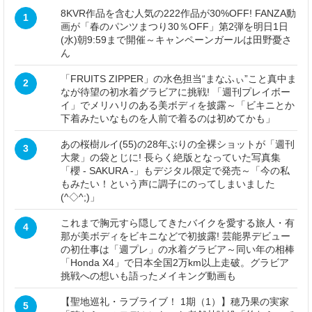
8KVR作品を含む人気の222作品が30%OFF! FANZA動
1
画が「春のパンツまつり30％OFF」第2弾を明日1日
(水)朝9:59まで開催～キャンペーンガールは田野憂さ
ん
「FRUITS ZIPPER」の水色担当“まなふぃ”こと真中ま
2
なが待望の初水着グラビアに挑戦! 「週刊プレイボー
イ」でメリハリのある美ボディを披露～「ビキニとか
下着みたいなものを人前で着るのは初めてかも」
あの桜樹ルイ(55)の28年ぶりの全裸ショットが「週刊
3
大衆」の袋とじに! 長らく絶版となっていた写真集
「櫻 - SAKURA -」もデジタル限定で発売～「今の私
もみたい！という声に調子にのってしまいました
(^◇^;)」
これまで胸元すら隠してきたバイクを愛する旅人・有
4
那が美ボディをビキニなどで初披露! 芸能界デビュー
の初仕事は「週プレ」の水着グラビア～同い年の相棒
「Honda X4」で日本全国2万km以上走破。グラビア
挑戦への想いも語ったメイキング動画も
【聖地巡礼・ラブライブ！ 1期（1）】穂乃果の実家
5