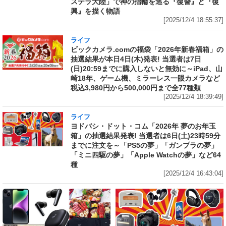
ステラ大陸」で神の指輪を巡る『復讐』と『復
興』を描く物語
[2025/12/4 18:55:37]
ライフ
ビックカメラ.comの福袋「2026年新春福箱」の
抽選結果が本日4日(木)発表! 当選者は7日
(日)20:59までに購入しないと無効に～iPad、山
崎18年、ゲーム機、ミラーレス一眼カメラなど
税込3,980円から500,000円まで全77種類
[2025/12/4 18:39:49]
ライフ
ヨドバシ・ドット・コム「2026年 夢のお年玉
箱」の抽選結果発表! 当選者は6日(土)23時59分
までに注文を～「PS5の夢」「ガンプラの夢」
「ミニ四駆の夢」「Apple Watchの夢」など64
種
[2025/12/4 16:43:04]