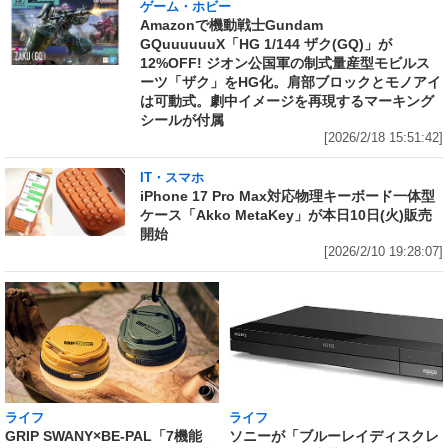
ゲーム・ホビー
Amazonで機動戦士Gundam
GQuuuuuuX「HG 1/144 ザク(GQ)」が
12%OFF! ジオン公国軍の制式量産型モビルス
ーツ「ザク」をHG化。肩部ブロックとモノアイ
は可動式。劇中イメージを再現するマーキング
シールが付属
[2026/2/18 15:51:42]
IT・スマホ
iPhone 17 Pro Max対応物理キーボード一体型
ケース「Akko MetaKey」が本日10日(火)販売
開始
[2026/2/10 19:28:07]
ライフ
ライフ
GRIP SWANY×BE-PAL「7機能
ソニーが「ブルーレイディスクレ