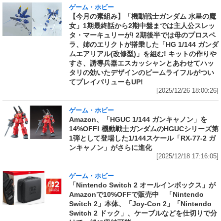
ゲーム・ホビー
【今月の素組み】「機動戦士ガンダム 水星の魔
女」1期最終話から2期中盤までは主人公スレッ
タ・マーキュリーが! 2期後半では母のプロスペ
ラ、姉のエリクトが搭乗した「HG 1/144 ガンダ
ムエアリアル(改修型)」を組む! キットの作りや
すさ、誘導兵器エスカッシャンとあわせてハッ
タリの効いたデザインのビームライフルがつい
てプレイバリューもUP!
[2025/12/26 18:00:26]
ゲーム・ホビー
Amazon、「HGUC 1/144 ガンキャノン」を
14%OFF! 機動戦士ガンダムのHGUCシリーズ第
1弾として登場した1/144スケール「RX-77-2 ガ
ンキャノン」がさらに進化
[2025/12/18 17:16:05]
ゲーム・ホビー
「Nintendo Switch 2 オールインボックス」が
Amazonで10%OFFで販売中 「Nintendo
Switch 2」本体、「Joy-Con 2」「Nintendo
Switch 2 ドック」、ケーブルなどを仕切りで分