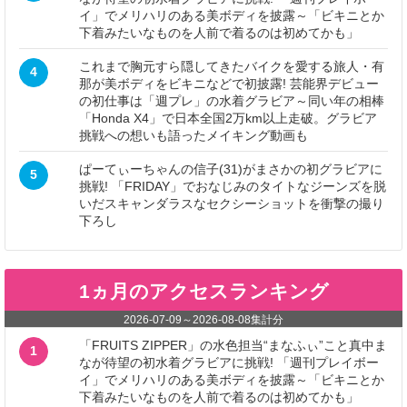
イ」でメリハリのある美ボディを披露～「ビキニとか
下着みたいなものを人前で着るのは初めてかも」
これまで胸元すら隠してきたバイクを愛する旅人・有
4
那が美ボディをビキニなどで初披露! 芸能界デビュー
の初仕事は「週プレ」の水着グラビア～同い年の相棒
「Honda X4」で日本全国2万km以上走破。グラビア
挑戦への想いも語ったメイキング動画も
ぱーてぃーちゃんの信子(31)がまさかの初グラビアに
5
挑戦! 「FRIDAY」でおなじみのタイトなジーンズを脱
いだスキャンダラスなセクシーショットを衝撃の撮り
下ろし
1ヵ月のアクセスランキング
2026-07-09
～
2026-08-08
集計分
「FRUITS ZIPPER」の水色担当“まなふぃ”こと真中ま
1
なが待望の初水着グラビアに挑戦! 「週刊プレイボー
イ」でメリハリのある美ボディを披露～「ビキニとか
下着みたいなものを人前で着るのは初めてかも」