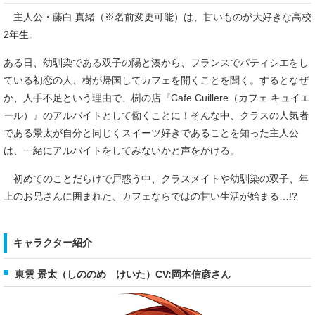
主人公・藤白 真緒（※名前変更可能）は、甘いものが大好きな高校
2年生。
ある日、幼馴染である双子の陽と湊から、フランスでパティシエをし
ている初恋の人、樹が帰国してカフェを開くことを聞く。するとなぜ
か、人手不足という理由で、樹の店『Cafe Cuillere（カフェ キュイエ
ール）』のアルバイトとして働くことに！そんな中、クラスの人気者
である景太が自分と同じくスイーツ好きであることを知った主人公
は、一緒にアルバイトをしてみないかと声をかける。
初めてのことだらけで戸惑う中、クラスメイトや幼馴染の双子、年
上のお兄さんに囲まれた、カフェならではの甘い生活が始まる…!?
キャラクター紹介
東雲 景太（しののめ けいた）
CV:岡本信彦さん