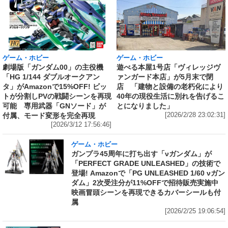
ゲーム・ホビー
ゲーム・ホビー
劇場版「ガンダム00」の主役機
遊べる本屋1号店「ヴィレッジヴ
「HG 1/144 ダブルオークアン
ァンガード本店」が5月末で閉
タ」がAmazonで15%OFF! ビッ
店 「建物と設備の老朽化により
トが分割しPVの戦闘シーンを再現
40年の現役生活に別れを告げるこ
可能 専用武器「GNソード」が
とになりました」
付属、モード変形を完全再現
[2026/2/28 23:02:31]
[2026/3/12 17:56:46]
ゲーム・ホビー
ガンプラ45周年に打ち出す「νガンダム」が
「PERFECT GRADE UNLEASHED」の技術で
登場! Amazonで「PG UNLEASHED 1/60 νガン
ダム」2次受注分が11%OFFで招待販売実施中
映画冒頭シーンを再現できるカバーシールも付
属
[2026/2/25 19:06:54]