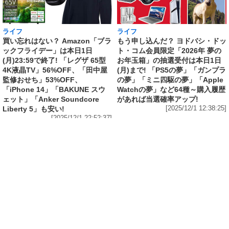
ライフ
ライフ
買い忘れはない？ Amazon「ブラ
もう申し込んだ？ ヨドバシ・ドッ
ックフライデー」は本日1日
ト・コム会員限定「2026年 夢の
(月)23:59で終了! 「レグザ 65型
お年玉箱」の抽選受付は本日1日
4K液晶TV」56%OFF、「田中屋
(月)まで! 「PS5の夢」「ガンプラ
監修おせち」53%OFF、
の夢」「ミニ四駆の夢」「Apple
「iPhone 14」「BAKUNE スウ
Watchの夢」など64種～購入履歴
ェット」「Anker Soundcore
があれば当選確率アップ!
Liberty 5」も安い!
[2025/12/1 12:38:25]
[2025/12/1 22:52:37]
IT・スマホ
1億曲を聴き放題の定額音楽配信「Amazon
Music Unlimited」が3カ月無料! 「Amazon ブ
ラックフライデー 2025」は明日1日(月)まで
[2025/11/30 23:28:35]
ゲーム・ホビー
【今月の素組み】ボディと脚のデカさが素晴ら
しい「HG 1/144 リック・ドム ガイア機/オルテ
ガ機(GQ)」を組む! ランナーは脅威の12枚! 両