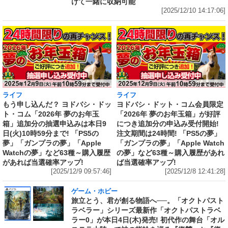
けて一緒に収納可能
[2025/12/10 14:17:06]
ライフ
ライフ
もう申し込んだ？ ヨドバシ・ドッ
ヨドバシ・ドット・コム会員限定
ト・コム「2026年 夢のお年玉
「2026年 夢のお年玉箱」が好評
箱」追加分の抽選申込みは本日9
につき追加分の申込み受付開始!
日(火)10時59分まで! 「PS5の
注文期間は24時間! 「PS5の夢」
夢」「ガンプラの夢」「Apple
「ガンプラの夢」「Apple Watch
Watchの夢」など63種～購入履歴
の夢」など63種～購入履歴があれ
があれば当選確率アップ!
ば当選確率アップ!
[2025/12/9 09:57:46]
[2025/12/8 12:41:28]
ゲーム・ホビー
旅立とう、君が創る物語へ──。「オクトパスト
ラベラー」シリーズ最新作「オクトパストラベ
ラー0」が本日4日(木)発売! 初代作の舞台「オル