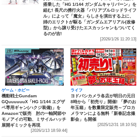
搭乗した「HG 1/144 ガンダムキャリバーン」を
組む! 長尺の携行火器「バリアブルロッドライフ
ル」によって「魔女」らしさを演出する上に、
姉のエリクトが駆る「ガンダムエアリアル(改修
型)」から譲り受けたエスカッシャンもついてく
るのが吉!
[2026/1/26 11:20:13]
ライフ
ゲーム・ホビー
ヨドバシカメラ各店が明日の元日
機動戦士Gundam
8時から「初売り」開催! 「夢のお
GQuuuuuuX「HG 1/144 エグザ
年玉箱」を数量限定販売～プロカ
ベ専用ギャン(ハクジ装備)」を
メラマンによる無料「新春記念撮
Amazonで販売 肘の一軸関節や
影会」も開催
モノアイの可動、ミサイルハッチ
[2025/12/31 18:10:50]
展開ギミックを再現
[2026/1/13 18:59:44]