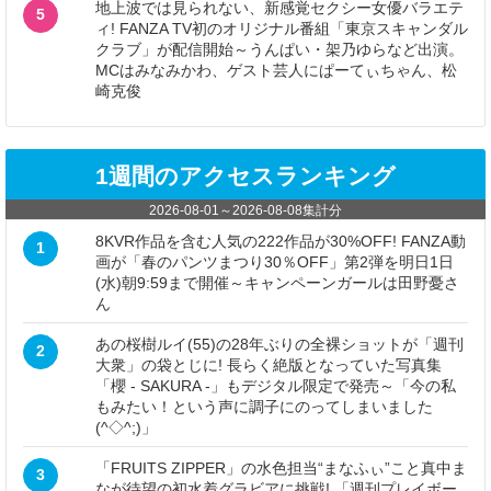
地上波では見られない、新感覚セクシー女優バラエテ
5
ィ! FANZA TV初のオリジナル番組「東京スキャンダル
クラブ」が配信開始～うんぱい・架乃ゆらなど出演。
MCはみなみかわ、ゲスト芸人にぱーてぃちゃん、松
崎克俊
1週間のアクセスランキング
2026-08-01
～
2026-08-08
集計分
8KVR作品を含む人気の222作品が30%OFF! FANZA動
1
画が「春のパンツまつり30％OFF」第2弾を明日1日
(水)朝9:59まで開催～キャンペーンガールは田野憂さ
ん
あの桜樹ルイ(55)の28年ぶりの全裸ショットが「週刊
2
大衆」の袋とじに! 長らく絶版となっていた写真集
「櫻 - SAKURA -」もデジタル限定で発売～「今の私
もみたい！という声に調子にのってしまいました
(^◇^;)」
「FRUITS ZIPPER」の水色担当“まなふぃ”こと真中ま
3
なが待望の初水着グラビアに挑戦! 「週刊プレイボー