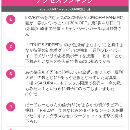
アクセスランキング
2026-08-07
～
2026-08-08
集計分
8KVR作品を含む人気の222作品が30%OFF! FANZA動
1
画が「春のパンツまつり30％OFF」第2弾を明日1日
(水)朝9:59まで開催～キャンペーンガールは田野憂さ
ん
「FRUITS ZIPPER」の水色担当“まなふぃ”こと真中ま
2
なが待望の初水着グラビアに挑戦! 「週刊プレイボー
イ」でメリハリのある美ボディを披露～「ビキニとか
下着みたいなものを人前で着るのは初めてかも」
あの桜樹ルイ(55)の28年ぶりの全裸ショットが「週刊
3
大衆」の袋とじに! 長らく絶版となっていた写真集
「櫻 - SAKURA -」もデジタル限定で発売～「今の私
もみたい！という声に調子にのってしまいました
(^◇^;)」
ぱーてぃーちゃんの信子(31)がまさかの初グラビアに
4
挑戦! 「FRIDAY」でおなじみのタイトなジーンズを脱
いだスキャンダラスなセクシーショットを衝撃の撮り
下ろし