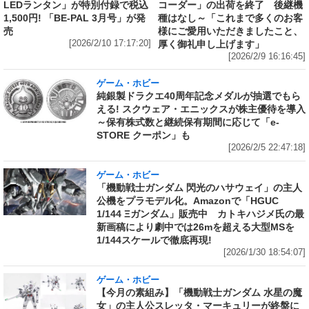
LEDランタン」が特別付録で税込
コーダー」の出荷を終了 後継機
1,500円! 「BE-PAL 3月号」が発
種はなし～「これまで多くのお客
売
様にご愛用いただきましたこと、
[2026/2/10 17:17:20]
厚く御礼申し上げます」
[2026/2/9 16:16:45]
ゲーム・ホビー
純銀製ドラクエ40周年記念メダルが抽選でもら
える! スクウェア・エニックスが株主優待を導入
～保有株式数と継続保有期間に応じて「e-
STORE クーポン」も
[2026/2/5 22:47:18]
ゲーム・ホビー
「機動戦士ガンダム 閃光のハサウェイ」の主人
公機をプラモデル化。Amazonで「HGUC
1/144 Ξガンダム」販売中 カトキハジメ氏の最
新画稿により劇中では26mを超える大型MSを
1/144スケールで徹底再現!
[2026/1/30 18:54:07]
ゲーム・ホビー
【今月の素組み】「機動戦士ガンダム 水星の魔
女」の主人公スレッタ・マーキュリーが終盤に