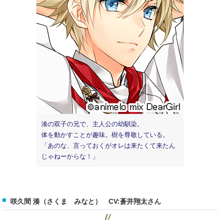
湊の双子の兄で、主人公の幼馴染。
体を動かすことが趣味。樹を尊敬している。
「あのな、言っておくがオレは来たくて来たん
じゃねーからな！」
咲久間 湊（さくま みなと） CV:蒼井翔太さん