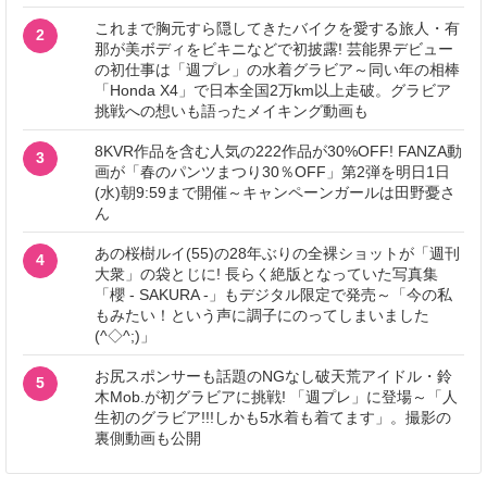
これまで胸元すら隠してきたバイクを愛する旅人・有
2
那が美ボディをビキニなどで初披露! 芸能界デビュー
の初仕事は「週プレ」の水着グラビア～同い年の相棒
「Honda X4」で日本全国2万km以上走破。グラビア
挑戦への想いも語ったメイキング動画も
8KVR作品を含む人気の222作品が30%OFF! FANZA動
3
画が「春のパンツまつり30％OFF」第2弾を明日1日
(水)朝9:59まで開催～キャンペーンガールは田野憂さ
ん
あの桜樹ルイ(55)の28年ぶりの全裸ショットが「週刊
4
大衆」の袋とじに! 長らく絶版となっていた写真集
「櫻 - SAKURA -」もデジタル限定で発売～「今の私
もみたい！という声に調子にのってしまいました
(^◇^;)」
お尻スポンサーも話題のNGなし破天荒アイドル・鈴
5
木Mob.が初グラビアに挑戦! 「週プレ」に登場～「人
生初のグラビア!!!しかも5水着も着てます」。撮影の
裏側動画も公開