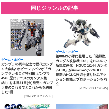
同じジャンルの記事
ゲーム・ホビー
第08MS小隊に登場した「陸戦型
ゲーム・ホビー
ガンダム改修機 Ez8」をHGUCで
ガンプラ45周年記念で歴代ガンダ
新規立体化「HGUC 1/144 ガンダ
ム大集結! ホビージャパンが「ガ
ムEz8」がAmazonで22%OFF!
ンプラカタログ特別編 ガンプラ
最新のHGUC技術を盛り込みアク
45th 歴代アニメのガンダム集
ション性能とプロポーションを両
結!」を本日31日(火)発売～ガンプ
立
ラ史のこれまでとこれからを網羅
[2026/3/13 17:46:45]
した1冊
[2026/3/31 23:25:46]