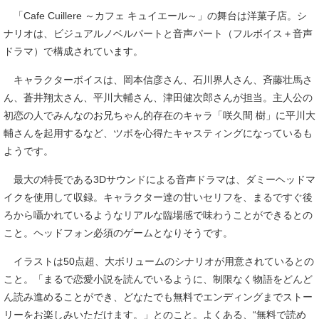
「Cafe Cuillere ～カフェ キュイエール～」の舞台は洋菓子店。シ
ナリオは、ビジュアルノベルパートと音声パート（フルボイス＋音声
ドラマ）で構成されています。
キャラクターボイスは、岡本信彦さん、石川界人さん、斉藤壮馬さ
ん、蒼井翔太さん、平川大輔さん、津田健次郎さんが担当。主人公の
初恋の人でみんなのお兄ちゃん的存在のキャラ「咲久間 樹」に平川大
輔さんを起用するなど、ツボを心得たキャスティングになっているも
ようです。
最大の特長である3Dサウンドによる音声ドラマは、ダミーヘッドマ
イクを使用して収録。キャラクター達の甘いセリフを、まるですぐ後
ろから囁かれているようなリアルな臨場感で味わうことができるとの
こと。ヘッドフォン必須のゲームとなりそうです。
イラストは50点超、大ボリュームのシナリオが用意されているとの
こと。「まるで恋愛小説を読んでいるように、制限なく物語をどんど
ん読み進めることができ、どなたでも無料でエンディングまでストー
リーをお楽しみいただけます。」とのこと。よくある、“無料で読め