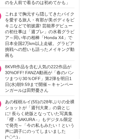
のを人前で着るのは初めてかも」
これまで胸元すら隠してきたバイク
を愛する旅人・有那が美ボディをビ
キニなどで初披露! 芸能界デビュー
の初仕事は「週プレ」の水着グラビ
ア～同い年の相棒「Honda X4」で
日本全国2万km以上走破。グラビア
挑戦への想いも語ったメイキング動
画も
8KVR作品を含む人気の222作品が
30%OFF! FANZA動画が「春のパン
ツまつり30％OFF」第2弾を明日1
日(水)朝9:59まで開催～キャンペー
ンガールは田野憂さん
あの桜樹ルイ(55)の28年ぶりの全裸
ショットが「週刊大衆」の袋とじ
に! 長らく絶版となっていた写真集
「櫻 - SAKURA -」もデジタル限定
で発売～「今の私もみたい！という
声に調子にのってしまいました
(^◇^;)」