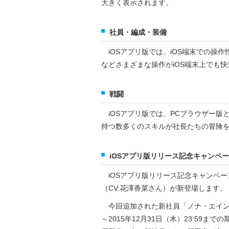
大きく表示されます。
社員・編成・装備
iOSアプリ版では、iOS端末での操
などさまざまな操作がiOS端末上でも
戦闘
iOSアプリ版では、PCブラウザー版
持つ数多くのスキルが社長たちの冒険
iOSアプリ版リリース記念キャンペ
iOSアプリ版リリース記念キャンペー
（CV:花澤香菜さん）が新登場します。
今回追加された新社員「ノナ・エインズ
～2015年12月31日（木）23:59