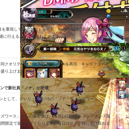
6
作性を重視してレイアウトを一新。社員の編成や装備の入れ替え
快適に行えるよう工夫されています。
7
と同クオリティの大迫力の戦闘シーンを再現。キャラクターが
を盛り上げます。
ーンで新社員「ノナ」が登場
8
ンとして、クレリック系☆5の「ノナ・エインズワース」
9
ワース」からの履歴書は、12月14日（月）メンテナンス後
までの期間限定で届きやすくなります。毎日ログイン時に受け取れる