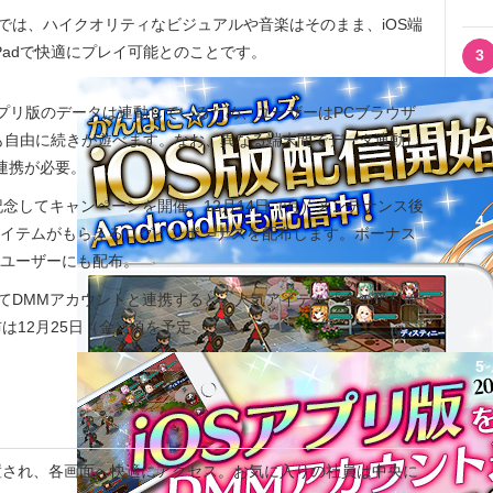
では、ハイクオリティなビジュアルや音楽はそのまま、iOS端
やiPadで快適にプレイ可能とのことです。
3
OSアプリ版のデータは連動しているため、ユーザーはPCブラウザ
ずれでも自由に続きが遊べます。なお、異なる端末間でデータ連動し
連携が必要。
記念してキャンペーンを開催。12月14日（月）メンテナンス後
4
人気アイテムがもらえるログインボーナスを配布します。ボーナス
版のユーザーにも配布。
てDMMアカウントと連携すると、人気アイテム「金の受付ポ
は12月25日（金）頃を予定。
5
され、各画面へ快適にアクセス。お気に入りの社員は中央に