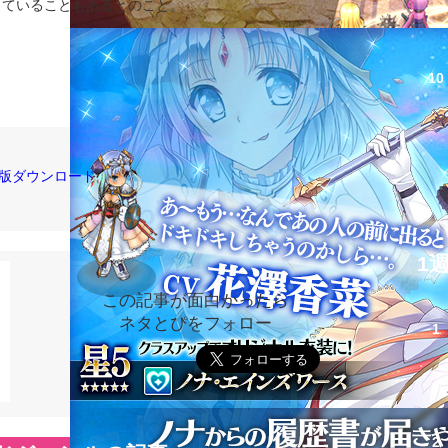
っていることもあるとのこと。
10
リ版ダウンロード
1
この記事が面白かったら
ネタとぴをフォロー
1
2