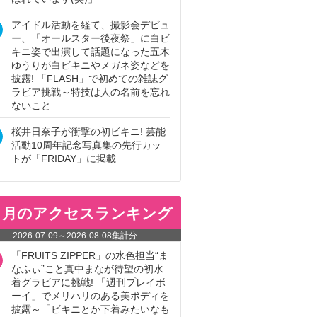
アイドル活動を経て、撮影会デビュ
ー、「オールスター後夜祭」に白ビ
キニ姿で出演して話題になった五木
ゆうりが白ビキニやメガネ姿などを
披露! 「FLASH」で初めての雑誌グ
ラビア挑戦～特技は人の名前を忘れ
ないこと
桜井日奈子が衝撃の初ビキニ! 芸能
活動10周年記念写真集の先行カッ
トが「FRIDAY」に掲載
ヵ月のアクセスランキング
2026-07-09
～
2026-08-08
集計分
「FRUITS ZIPPER」の水色担当“ま
なふぃ”こと真中まなが待望の初水
着グラビアに挑戦! 「週刊プレイボ
ーイ」でメリハリのある美ボディを
披露～「ビキニとか下着みたいなも