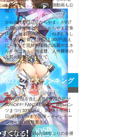
も着てます」。撮影の裏側動画も公
開
からあげ専門店「からやま」が約7
カ月ぶりに値上げ 「からやま定食
(4個)」は税込869円、「ねぎおろし
からあげ定食」は税込1,000円超え
に～米など原材料価格の高騰やエネ
ルギーコスト、物流費、人件費等の
上昇の影響を踏まえて
週間のアクセスランキング
2026-08-01
～
2026-08-08
集計分
8KVR作品を含む人気の222作品が
30%OFF! FANZA動画が「春のパン
ツまつり30％OFF」第2弾を明日1
日(水)朝9:59まで開催～キャンペー
ンガールは田野憂さん
あの桜樹ルイ(55)の28年ぶりの全裸