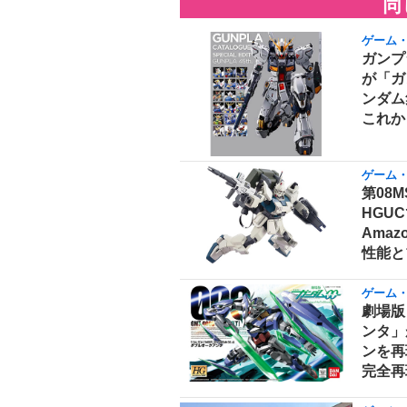
同
ゲーム
ガンプ
が「ガ
ンダム
これか
ゲーム
第08
HGUC
Ama
性能と
ゲーム
劇場版
ンタ」
ンを再
完全再