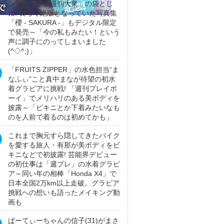
ショットが「週刊大衆」の袋とじ
に! 長らく絶版となっていた写真集
「櫻 - SAKURA -」もデジタル限定
で発売～「今の私もみたい！という
声に調子にのってしまいました
(^◇^;)」
「FRUITS ZIPPER」の水色担当“ま
なふぃ”こと真中まなが待望の初水
着グラビアに挑戦! 「週刊プレイボ
ーイ」でメリハリのある美ボディを
披露～「ビキニとか下着みたいなも
のを人前で着るのは初めてかも」
これまで胸元すら隠してきたバイク
を愛する旅人・有那が美ボディをビ
キニなどで初披露! 芸能界デビュー
の初仕事は「週プレ」の水着グラビ
ア～同い年の相棒「Honda X4」で
日本全国2万km以上走破。グラビア
挑戦への想いも語ったメイキング動
画も
ぱーてぃーちゃんの信子(31)がまさ