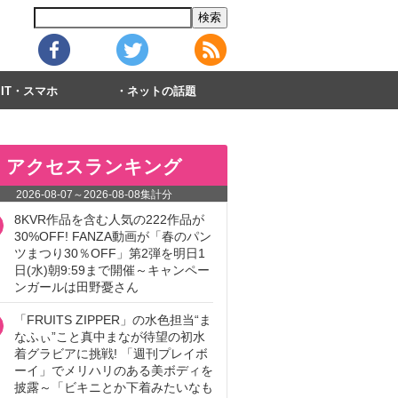
IT・スマホ
ネットの話題
アクセスランキング
2026-08-07
～
2026-08-08
集計分
8KVR作品を含む人気の222作品が
30%OFF! FANZA動画が「春のパン
ツまつり30％OFF」第2弾を明日1
日(水)朝9:59まで開催～キャンペー
ンガールは田野憂さん
「FRUITS ZIPPER」の水色担当“ま
なふぃ”こと真中まなが待望の初水
着グラビアに挑戦! 「週刊プレイボ
ーイ」でメリハリのある美ボディを
披露～「ビキニとか下着みたいなも