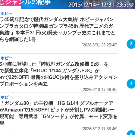
じジャンルの記事
・ホビー
ラ45周年記念で歴代ガンダム大集結! ホビージャパン
ンプラカタログ特別編 ガンプラ45th 歴代アニメのガ
集結!」を本日31日(火)発売～ガンプラ史のこれまでと
らを網羅した1冊
3
[2026/3/31 23:25:46]
・ホビー
MS小隊に登場した「陸戦型ガンダム改修機 Ez8」を
で新規立体化「HGUC 1/144 ガンダムEz8」が
zonで22%OFF! 最新のHGUC技術を盛り込みアクション
4
プロポーションを両立
[2026/3/13 17:46:45]
・ホビー
「ガンダム00」の主役機「HG 1/144 ダブルオークア
がAmazonで15%OFF! ビットが分割しPVの戦闘シー
現可能 専用武器「GNソード」が付属、モード変形を
現
[2026/3/12 17:56:46]
5