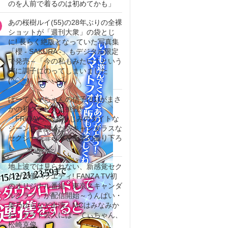
のを人前で着るのは初めてかも」
あの桜樹ルイ(55)の28年ぶりの全裸
ショットが「週刊大衆」の袋とじ
に! 長らく絶版となっていた写真集
「櫻 - SAKURA -」もデジタル限定
で発売～「今の私もみたい！という
声に調子にのってしまいました
(^◇^;)」
ぱーてぃーちゃんの信子(31)がまさ
かの初グラビアに挑戦!
「FRIDAY」でおなじみのタイトな
ジーンズを脱いだスキャンダラスな
セクシーショットを衝撃の撮り下ろ
し
地上波では見られない、新感覚セク
シー女優バラエティ! FANZA TV初
のオリジナル番組「東京スキャンダ
ルクラブ」が配信開始～うんぱい・
架乃ゆらなど出演。MCはみなみか
わ、ゲスト芸人にぱーてぃちゃん、
松崎克俊