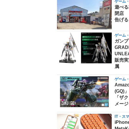
ゲーム
遊べる
閉店 
告げる
ゲーム
ガンプ
GRAD
UNLE
販売実
属
ゲーム
Amaz
(GQ
「ザク
メージ
IT・ス
iPho
Meta