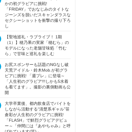
かの初グラビアに挑戦!
「FRIDAY」でおなじみのタイトな
ジーンズを脱いだスキャンダラスな
セクシーショットを衝撃の撮り下ろ
し
【聖地巡礼・ラブライブ！ 1期
（1）】穂乃果の実家「穂むら」の
モデルになった老舗甘味処「竹む
ら」で甘味と巡礼を楽しむ
お尻スポンサーも話題のNGなし破
天荒アイドル・鈴木Mob.が初グラ
ビアに挑戦! 「週プレ」に登場～
「人生初のグラビア!!!しかも5水着
も着てます」。撮影の裏側動画も公
開
大学卒業後、都内飲食店でバイトを
しながら活動する“清楚系ギャル”笹
倉彩が人生初のグラビアに挑戦!
「FLASH」で鮮烈グラビアデビュ
ー～「仲間には『あやちゃみ』と呼
ばれています(笑)」