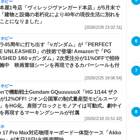
・ホビー
本屋1号店「ヴィレッジヴァンガード本店」が5月末で
「建物と設備の老朽化により40年の現役生活に別れを
ことになりました」
[2026/2/28 23:02:31]
・ホビー
6
ラ45周年に打ち出す「νガンダム」が「PERFECT
E UNLEASHED」の技術で登場! Amazonで「PG
ASHED 1/60 νガンダム」2次受注分が11%OFFで招待
施中 映画冒頭シーンを再現できるカバーシールも付
7
[2026/2/25 19:06:54]
・ホビー
onで機動戦士Gundam GQuuuuuuX「HG 1/144 ザク
)」が12%OFF! ジオン公国軍の制式量産型モビルスーツ
」をHG化。肩部ブロックとモノアイは可動式。劇中イ
8
を再現するマーキングシールが付属
[2026/2/18 15:51:42]
マホ
ne 17 Pro Max対応物理キーボード一体型ケース「Akko
Key」が本日10日(火)販売開始