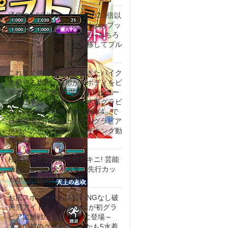
通常の5.6倍以上、ビッグの2.3倍以
上! セブン‐イレブンが「Happyプッ
チンプリン 380g」を販売～もちろ
んプッチンして、お皿に移してプル
ル～ンと楽しめる
これまで胸元すら隠してきたバイク
を愛する旅人・有那が美ボディをビ
キニなどで初披露! 芸能界デビュー
の初仕事は「週プレ」の水着グラビ
ア～同い年の相棒「Honda X4」で
日本全国2万km以上走破。グラビア
挑戦への想いも語ったメイキング動
画も
桜井日奈子が衝撃の初ビキニ! 芸能
活動10周年記念写真集の先行カッ
トが「FRIDAY」に掲載
お尻スポンサーも話題のNGなし破
天荒アイドル・鈴木Mob.が初グラ
ビアに挑戦! 「週プレ」に登場～
「人生初のグラビア!!!しかも5水着