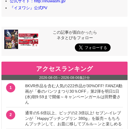
公式サイト：http://inuwashi.jp/
『イヌワシ』公式PV
この記事が面白かったら
ネタとぴをフォロー
アクセスランキング
2026-08-05
～
2026-08-06
集計分
8KVR作品を含む人気の222作品が30%OFF! FANZA動
1
画が「春のパンツまつり30％OFF」第2弾を明日1日
(水)朝9:59まで開催～キャンペーンガールは田野憂さ
ん
通常の5.6倍以上、ビッグの2.3倍以上! セブン‐イレブ
2
ンが「Happyプッチンプリン 380g」を販売～もちろ
んプッチンして、お皿に移してプルル～ンと楽しめる