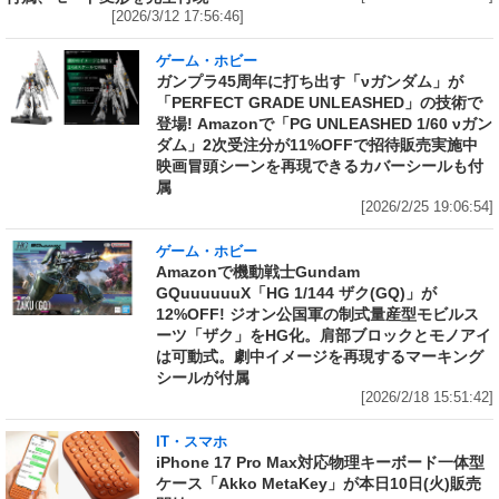
[2026/3/12 17:56:46]
ゲーム・ホビー
ガンプラ45周年に打ち出す「νガンダム」が
「PERFECT GRADE UNLEASHED」の技術で
登場! Amazonで「PG UNLEASHED 1/60 νガン
ダム」2次受注分が11%OFFで招待販売実施中
映画冒頭シーンを再現できるカバーシールも付
属
[2026/2/25 19:06:54]
ゲーム・ホビー
Amazonで機動戦士Gundam
GQuuuuuuX「HG 1/144 ザク(GQ)」が
12%OFF! ジオン公国軍の制式量産型モビルス
ーツ「ザク」をHG化。肩部ブロックとモノアイ
は可動式。劇中イメージを再現するマーキング
シールが付属
[2026/2/18 15:51:42]
IT・スマホ
iPhone 17 Pro Max対応物理キーボード一体型
ケース「Akko MetaKey」が本日10日(火)販売