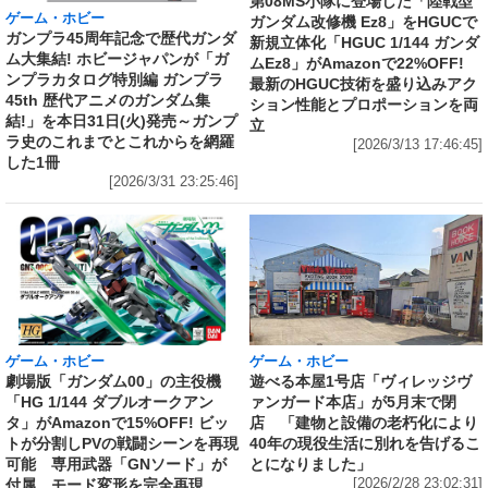
第08MS小隊に登場した「陸戦型
ゲーム・ホビー
ガンダム改修機 Ez8」をHGUCで
ガンプラ45周年記念で歴代ガンダ
新規立体化「HGUC 1/144 ガンダ
ム大集結! ホビージャパンが「ガ
ムEz8」がAmazonで22%OFF!
ンプラカタログ特別編 ガンプラ
最新のHGUC技術を盛り込みアク
45th 歴代アニメのガンダム集
ション性能とプロポーションを両
結!」を本日31日(火)発売～ガンプ
立
ラ史のこれまでとこれからを網羅
[2026/3/13 17:46:45]
した1冊
[2026/3/31 23:25:46]
ゲーム・ホビー
ゲーム・ホビー
劇場版「ガンダム00」の主役機
遊べる本屋1号店「ヴィレッジヴ
「HG 1/144 ダブルオークアン
ァンガード本店」が5月末で閉
タ」がAmazonで15%OFF! ビッ
店 「建物と設備の老朽化により
トが分割しPVの戦闘シーンを再現
40年の現役生活に別れを告げるこ
可能 専用武器「GNソード」が
とになりました」
付属、モード変形を完全再現
[2026/2/28 23:02:31]