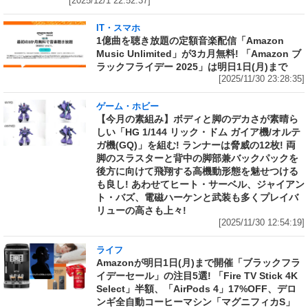
[2025/12/1 22:52:37]
IT・スマホ
1億曲を聴き放題の定額音楽配信「Amazon
Music Unlimited」が3カ月無料! 「Amazon ブ
ラックフライデー 2025」は明日1日(月)まで
[2025/11/30 23:28:35]
ゲーム・ホビー
【今月の素組み】ボディと脚のデカさが素晴ら
しい「HG 1/144 リック・ドム ガイア機/オルテ
ガ機(GQ)」を組む! ランナーは脅威の12枚! 両
脚のスラスターと背中の脚部兼バックパックを
後方に向けて飛翔する高機動形態を魅せつける
も良し! あわせてヒート・サーベル、ジャイアン
ト・バズ、電磁ハーケンと武装も多くプレイバ
リューの高さも上々!
[2025/11/30 12:54:19]
ライフ
Amazonが明日1日(月)まで開催「ブラックフラ
イデーセール」の注目5選! 「Fire TV Stick 4K
Select」半額、「AirPods 4」17%OFF、デロ
ンギ全自動コーヒーマシン「マグニフィカS」