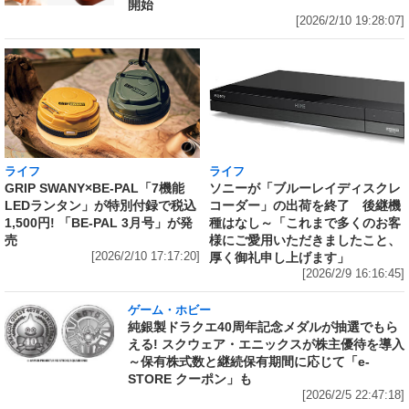
開始
[2026/2/10 19:28:07]
ライフ
ライフ
GRIP SWANY×BE-PAL「7機能
ソニーが「ブルーレイディスクレ
LEDランタン」が特別付録で税込
コーダー」の出荷を終了 後継機
1,500円! 「BE-PAL 3月号」が発
種はなし～「これまで多くのお客
売
様にご愛用いただきましたこと、
[2026/2/10 17:17:20]
厚く御礼申し上げます」
[2026/2/9 16:16:45]
ゲーム・ホビー
純銀製ドラクエ40周年記念メダルが抽選でもら
える! スクウェア・エニックスが株主優待を導入
～保有株式数と継続保有期間に応じて「e-
STORE クーポン」も
[2026/2/5 22:47:18]