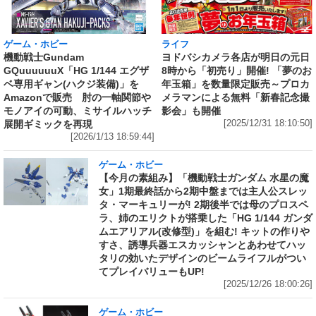
ライフ
ゲーム・ホビー
ヨドバシカメラ各店が明日の元日
機動戦士Gundam
8時から「初売り」開催! 「夢のお
GQuuuuuuX「HG 1/144 エグザ
年玉箱」を数量限定販売～プロカ
ベ専用ギャン(ハクジ装備)」を
メラマンによる無料「新春記念撮
Amazonで販売 肘の一軸関節や
影会」も開催
モノアイの可動、ミサイルハッチ
[2025/12/31 18:10:50]
展開ギミックを再現
[2026/1/13 18:59:44]
ゲーム・ホビー
【今月の素組み】「機動戦士ガンダム 水星の魔
女」1期最終話から2期中盤までは主人公スレッ
タ・マーキュリーが! 2期後半では母のプロスペ
ラ、姉のエリクトが搭乗した「HG 1/144 ガンダ
ムエアリアル(改修型)」を組む! キットの作りや
すさ、誘導兵器エスカッシャンとあわせてハッ
タリの効いたデザインのビームライフルがつい
てプレイバリューもUP!
[2025/12/26 18:00:26]
ゲーム・ホビー