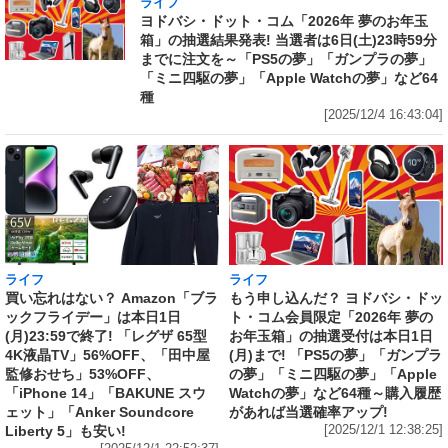
ライフ
ヨドバシ・ドット・コム「2026年 夢のお年玉
箱」の抽選結果発表! 当選者は6日(土)23時59分
までに注文を～「PS5の夢」「ガンプラの夢」
「ミニ四駆の夢」「Apple Watchの夢」など64
種
[2025/12/4 16:43:04]
ライフ
ライフ
買い忘れはない？ Amazon「ブラ
もう申し込んだ？ ヨドバシ・ドッ
ックフライデー」は本日1日
ト・コム会員限定「2026年 夢の
(月)23:59で終了! 「レグザ 65型
お年玉箱」の抽選受付は本日1日
4K液晶TV」56%OFF、「田中屋
(月)まで! 「PS5の夢」「ガンプラ
監修おせち」53%OFF、
の夢」「ミニ四駆の夢」「Apple
「iPhone 14」「BAKUNE スウ
Watchの夢」など64種～購入履歴
ェット」「Anker Soundcore
があれば当選確率アップ!
Liberty 5」も安い!
[2025/12/1 12:38:25]