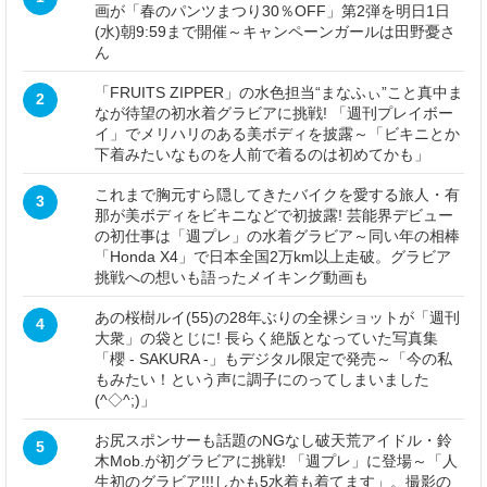
画が「春のパンツまつり30％OFF」第2弾を明日1日
(水)朝9:59まで開催～キャンペーンガールは田野憂さ
ん
「FRUITS ZIPPER」の水色担当“まなふぃ”こと真中ま
2
なが待望の初水着グラビアに挑戦! 「週刊プレイボー
イ」でメリハリのある美ボディを披露～「ビキニとか
下着みたいなものを人前で着るのは初めてかも」
これまで胸元すら隠してきたバイクを愛する旅人・有
3
那が美ボディをビキニなどで初披露! 芸能界デビュー
の初仕事は「週プレ」の水着グラビア～同い年の相棒
「Honda X4」で日本全国2万km以上走破。グラビア
挑戦への想いも語ったメイキング動画も
あの桜樹ルイ(55)の28年ぶりの全裸ショットが「週刊
4
大衆」の袋とじに! 長らく絶版となっていた写真集
「櫻 - SAKURA -」もデジタル限定で発売～「今の私
もみたい！という声に調子にのってしまいました
(^◇^;)」
お尻スポンサーも話題のNGなし破天荒アイドル・鈴
5
木Mob.が初グラビアに挑戦! 「週プレ」に登場～「人
生初のグラビア!!!しかも5水着も着てます」。撮影の