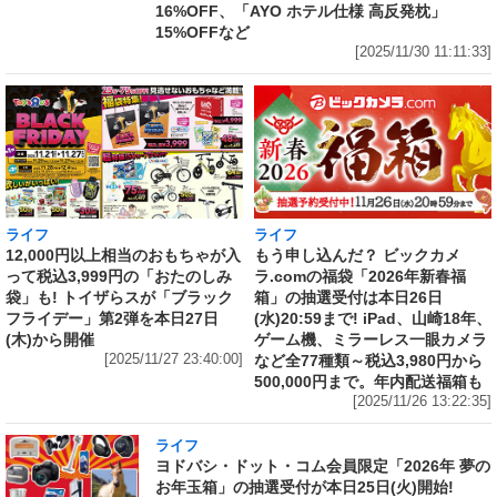
16%OFF、「AYO ホテル仕様 高反発枕」
15%OFFなど
[2025/11/30 11:11:33]
ライフ
ライフ
12,000円以上相当のおもちゃが入
もう申し込んだ？ ビックカメ
って税込3,999円の「おたのしみ
ラ.comの福袋「2026年新春福
袋」も! トイザらスが「ブラック
箱」の抽選受付は本日26日
フライデー」第2弾を本日27日
(水)20:59まで! iPad、山崎18年、
(木)から開催
ゲーム機、ミラーレス一眼カメラ
[2025/11/27 23:40:00]
など全77種類～税込3,980円から
500,000円まで。年内配送福箱も
[2025/11/26 13:22:35]
ライフ
ヨドバシ・ドット・コム会員限定「2026年 夢の
お年玉箱」の抽選受付が本日25日(火)開始!