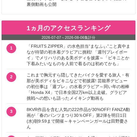
裏側動画も公開
1ヵ月のアクセスランキング
2026-07-07
～
2026-08-06
集計分
「FRUITS ZIPPER」の水色担当“まなふぃ”こと真中ま
1
なが待望の初水着グラビアに挑戦! 「週刊プレイボー
イ」でメリハリのある美ボディを披露～「ビキニとか
下着みたいなものを人前で着るのは初めてかも」
これまで胸元すら隠してきたバイクを愛する旅人・有
2
那が美ボディをビキニなどで初披露! 芸能界デビュー
の初仕事は「週プレ」の水着グラビア～同い年の相棒
「Honda X4」で日本全国2万km以上走破。グラビア
挑戦への想いも語ったメイキング動画も
8KVR作品を含む人気の222作品が30%OFF! FANZA動
3
画が「春のパンツまつり30％OFF」第2弾を明日1日
(水)朝9:59まで開催～キャンペーンガールは田野憂さ
ん