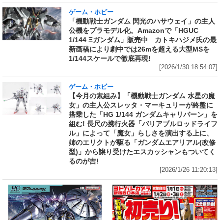
ゲーム・ホビー
「機動戦士ガンダム 閃光のハサウェイ」の主人
公機をプラモデル化。Amazonで「HGUC
1/144 Ξガンダム」販売中 カトキハジメ氏の最
新画稿により劇中では26mを超える大型MSを
1/144スケールで徹底再現!
[2026/1/30 18:54:07]
ゲーム・ホビー
【今月の素組み】「機動戦士ガンダム 水星の魔
女」の主人公スレッタ・マーキュリーが終盤に
搭乗した「HG 1/144 ガンダムキャリバーン」を
組む! 長尺の携行火器「バリアブルロッドライフ
ル」によって「魔女」らしさを演出する上に、
姉のエリクトが駆る「ガンダムエアリアル(改修
型)」から譲り受けたエスカッシャンもついてく
るのが吉!
[2026/1/26 11:20:13]