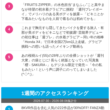
「FRUITS ZIPPER」の水色担当“まなふぃ”こと真中ま
3
なが待望の初水着グラビアに挑戦! 「週刊プレイボー
イ」でメリハリのある美ボディを披露～「ビキニとか
下着みたいなものを人前で着るのは初めてかも」
これまで胸元すら隠してきたバイクを愛する旅人・有
4
那が美ボディをビキニなどで初披露! 芸能界デビュー
の初仕事は「週プレ」の水着グラビア～同い年の相棒
「Honda X4」で日本全国2万km以上走破。グラビア
挑戦への想いも語ったメイキング動画も
あの桜樹ルイ(55)の28年ぶりの全裸ショットが「週刊
5
大衆」の袋とじに! 長らく絶版となっていた写真集
「櫻 - SAKURA -」もデジタル限定で発売～「今の私
もみたい！という声に調子にのってしまいました
(^◇^;)」
1週間のアクセスランキング
2026-07-30
～
2026-08-06
集計分
8KVR作品を含む人気の222作品が30%OFF! FANZA動
1