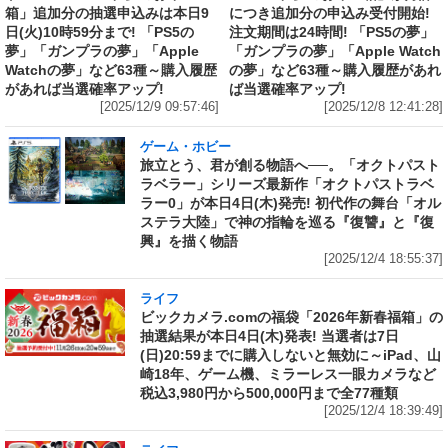
箱」追加分の抽選申込みは本日9
につき追加分の申込み受付開始!
日(火)10時59分まで! 「PS5の
注文期間は24時間! 「PS5の夢」
夢」「ガンプラの夢」「Apple
「ガンプラの夢」「Apple Watch
Watchの夢」など63種～購入履歴
の夢」など63種～購入履歴があれ
があれば当選確率アップ!
ば当選確率アップ!
[2025/12/9 09:57:46]
[2025/12/8 12:41:28]
ゲーム・ホビー
旅立とう、君が創る物語へ──。「オクトパスト
ラベラー」シリーズ最新作「オクトパストラベ
ラー0」が本日4日(木)発売! 初代作の舞台「オル
ステラ大陸」で神の指輪を巡る『復讐』と『復
興』を描く物語
[2025/12/4 18:55:37]
ライフ
ビックカメラ.comの福袋「2026年新春福箱」の
抽選結果が本日4日(木)発表! 当選者は7日
(日)20:59までに購入しないと無効に～iPad、山
崎18年、ゲーム機、ミラーレス一眼カメラなど
税込3,980円から500,000円まで全77種類
[2025/12/4 18:39:49]