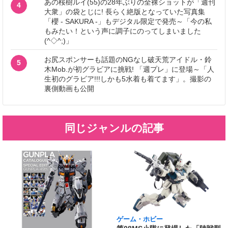
あの桜樹ルイ(55)の28年ぶりの全裸ショットが「週刊
4
大衆」の袋とじに! 長らく絶版となっていた写真集
「櫻 - SAKURA -」もデジタル限定で発売～「今の私
もみたい！という声に調子にのってしまいました
(^◇^;)」
お尻スポンサーも話題のNGなし破天荒アイドル・鈴
5
木Mob.が初グラビアに挑戦! 「週プレ」に登場～「人
生初のグラビア!!!しかも5水着も着てます」。撮影の
裏側動画も公開
同じジャンルの記事
ゲーム・ホビー