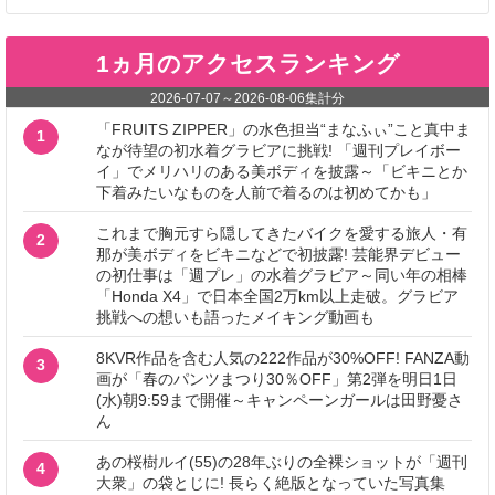
1ヵ月のアクセスランキング
2026-07-07
～
2026-08-06
集計分
「FRUITS ZIPPER」の水色担当“まなふぃ”こと真中ま
1
なが待望の初水着グラビアに挑戦! 「週刊プレイボー
イ」でメリハリのある美ボディを披露～「ビキニとか
下着みたいなものを人前で着るのは初めてかも」
これまで胸元すら隠してきたバイクを愛する旅人・有
2
那が美ボディをビキニなどで初披露! 芸能界デビュー
の初仕事は「週プレ」の水着グラビア～同い年の相棒
「Honda X4」で日本全国2万km以上走破。グラビア
挑戦への想いも語ったメイキング動画も
8KVR作品を含む人気の222作品が30%OFF! FANZA動
3
画が「春のパンツまつり30％OFF」第2弾を明日1日
(水)朝9:59まで開催～キャンペーンガールは田野憂さ
ん
あの桜樹ルイ(55)の28年ぶりの全裸ショットが「週刊
4
大衆」の袋とじに! 長らく絶版となっていた写真集