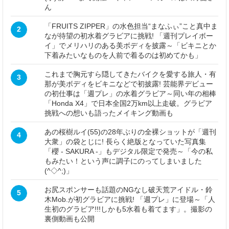
ん
「FRUITS ZIPPER」の水色担当“まなふぃ”こと真中ま
2
なが待望の初水着グラビアに挑戦! 「週刊プレイボー
イ」でメリハリのある美ボディを披露～「ビキニとか
下着みたいなものを人前で着るのは初めてかも」
これまで胸元すら隠してきたバイクを愛する旅人・有
3
那が美ボディをビキニなどで初披露! 芸能界デビュー
の初仕事は「週プレ」の水着グラビア～同い年の相棒
「Honda X4」で日本全国2万km以上走破。グラビア
挑戦への想いも語ったメイキング動画も
あの桜樹ルイ(55)の28年ぶりの全裸ショットが「週刊
4
大衆」の袋とじに! 長らく絶版となっていた写真集
「櫻 - SAKURA -」もデジタル限定で発売～「今の私
もみたい！という声に調子にのってしまいました
(^◇^;)」
お尻スポンサーも話題のNGなし破天荒アイドル・鈴
5
木Mob.が初グラビアに挑戦! 「週プレ」に登場～「人
生初のグラビア!!!しかも5水着も着てます」。撮影の
裏側動画も公開