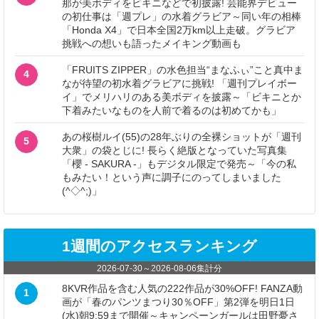
那が美ボディをビキニなどで初披露! 芸能界デビュー
の初仕事は「週プレ」の水着グラビア～同い年の相棒
「Honda X4」で日本全国2万km以上走破。グラビア
挑戦への想いも語ったメイキング動画も
「FRUITS ZIPPER」の水色担当“まなふぃ”こと真中ま
4
なが待望の初水着グラビアに挑戦! 「週刊プレイボー
イ」でメリハリのある美ボディを披露～「ビキニとか
下着みたいなものを人前で着るのは初めてかも」
あの桜樹ルイ(55)の28年ぶりの全裸ショットが「週刊
5
大衆」の袋とじに! 長らく絶版となっていた写真集
「櫻 - SAKURA -」もデジタル限定で発売～「今の私
もみたい！という声に調子にのってしまいました
(^◇^;)」
1週間のアクセスランキング
2026-07-30
～
2026-08-06
集計分
8KVR作品を含む人気の222作品が30%OFF! FANZA動
1
画が「春のパンツまつり30％OFF」第2弾を明日1日
(水)朝9:59まで開催～キャンペーンガールは田野憂さ