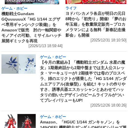
ライフ
ゲーム・ホビー
ヨドバシカメラ各店が明日の元日
機動戦士Gundam
8時から「初売り」開催! 「夢のお
GQuuuuuuX「HG 1/144 エグザ
年玉箱」を数量限定販売～プロカ
ベ専用ギャン(ハクジ装備)」を
メラマンによる無料「新春記念撮
Amazonで販売 肘の一軸関節や
影会」も開催
モノアイの可動、ミサイルハッチ
[2025/12/31 18:10:50]
展開ギミックを再現
[2026/1/13 18:59:44]
ゲーム・ホビー
【今月の素組み】「機動戦士ガンダム 水星の魔
女」1期最終話から2期中盤までは主人公スレッ
タ・マーキュリーが! 2期後半では母のプロスペ
ラ、姉のエリクトが搭乗した「HG 1/144 ガンダ
ムエアリアル(改修型)」を組む! キットの作りや
すさ、誘導兵器エスカッシャンとあわせてハッ
タリの効いたデザインのビームライフルがつい
てプレイバリューもUP!
[2025/12/26 18:00:26]
ゲーム・ホビー
Amazon、「HGUC 1/144 ガンキャノン」を
14%OFF! 機動戦士ガンダムのHGUCシリーズ第