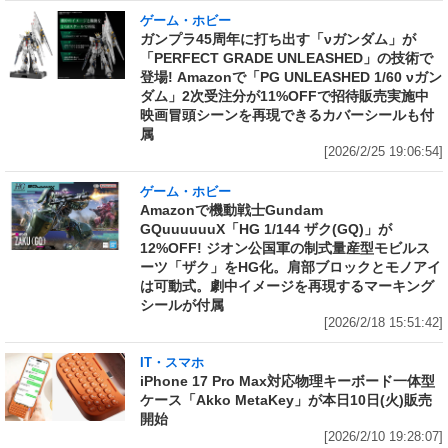
ゲーム・ホビー
ガンプラ45周年に打ち出す「νガンダム」が
「PERFECT GRADE UNLEASHED」の技術で
登場! Amazonで「PG UNLEASHED 1/60 νガン
ダム」2次受注分が11%OFFで招待販売実施中
映画冒頭シーンを再現できるカバーシールも付
属
[2026/2/25 19:06:54]
ゲーム・ホビー
Amazonで機動戦士Gundam
GQuuuuuuX「HG 1/144 ザク(GQ)」が
12%OFF! ジオン公国軍の制式量産型モビルス
ーツ「ザク」をHG化。肩部ブロックとモノアイ
は可動式。劇中イメージを再現するマーキング
シールが付属
[2026/2/18 15:51:42]
IT・スマホ
iPhone 17 Pro Max対応物理キーボード一体型
ケース「Akko MetaKey」が本日10日(火)販売
開始
[2026/2/10 19:28:07]