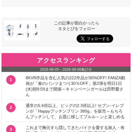
この記事が面白かったら
ネタとぴをフォロー
アクセスランキング
2026-08-05
～
2026-08-06
集計分
8KVR作品を含む人気の222作品が30%OFF! FANZA動
1
画が「春のパンツまつり30％OFF」第2弾を明日1日
(水)朝9:59まで開催～キャンペーンガールは田野憂さ
ん
通常の5.6倍以上、ビッグの2.3倍以上! セブン‐イレブ
2
ンが「Happyプッチンプリン 380g」を販売～もちろ
んプッチンして、お皿に移してプルル～ンと楽しめる
これまで胸元すら隠してきたバイクを愛する旅人・有
3