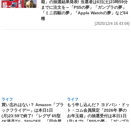
箱」の抽選結果発表! 当選者は6日(土)23時59分
までに注文を～「PS5の夢」「ガンプラの夢」
「ミニ四駆の夢」「Apple Watchの夢」など64
種
[2025/12/4 16:43:04]
ライフ
ライフ
買い忘れはない？ Amazon「ブラ
もう申し込んだ？ ヨドバシ・ドッ
ックフライデー」は本日1日
ト・コム会員限定「2026年 夢の
(月)23:59で終了! 「レグザ 65型
お年玉箱」の抽選受付は本日1日
4K液晶TV」56%OFF、「田中屋
(月)まで! 「PS5の夢」「ガンプラ
監修おせち」53%OFF、
の夢」「ミニ四駆の夢」「Apple
「iPhone 14」「BAKUNE スウ
Watchの夢」など64種～購入履歴
ェット」「Anker Soundcore
があれば当選確率アップ!
Liberty 5」も安い!
[2025/12/1 12:38:25]
[2025/12/1 22:52:37]