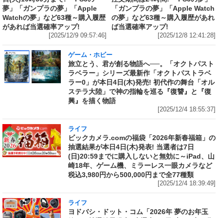
夢」「ガンプラの夢」「Apple
「ガンプラの夢」「Apple Watch
Watchの夢」など63種～購入履歴
の夢」など63種～購入履歴があれ
があれば当選確率アップ!
ば当選確率アップ!
[2025/12/9 09:57:46]
[2025/12/8 12:41:28]
ゲーム・ホビー
旅立とう、君が創る物語へ──。「オクトパスト
ラベラー」シリーズ最新作「オクトパストラベ
ラー0」が本日4日(木)発売! 初代作の舞台「オル
ステラ大陸」で神の指輪を巡る『復讐』と『復
興』を描く物語
[2025/12/4 18:55:37]
ライフ
ビックカメラ.comの福袋「2026年新春福箱」の
抽選結果が本日4日(木)発表! 当選者は7日
(日)20:59までに購入しないと無効に～iPad、山
崎18年、ゲーム機、ミラーレス一眼カメラなど
税込3,980円から500,000円まで全77種類
[2025/12/4 18:39:49]
ライフ
ヨドバシ・ドット・コム「2026年 夢のお年玉