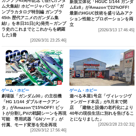
ガンプラ45周年記念で歴代ガンダ
新規立体化「HGUC 1/144 ガンダ
ム大集結! ホビージャパンが「ガ
ムEz8」がAmazonで22%OFF!
ンプラカタログ特別編 ガンプラ
最新のHGUC技術を盛り込みアク
45th 歴代アニメのガンダム集
ション性能とプロポーションを両
結!」を本日31日(火)発売～ガンプ
立
ラ史のこれまでとこれからを網羅
[2026/3/13 17:46:45]
した1冊
[2026/3/31 23:25:46]
ゲーム・ホビー
ゲーム・ホビー
劇場版「ガンダム00」の主役機
遊べる本屋1号店「ヴィレッジヴ
「HG 1/144 ダブルオークアン
ァンガード本店」が5月末で閉
タ」がAmazonで15%OFF! ビッ
店 「建物と設備の老朽化により
トが分割しPVの戦闘シーンを再現
40年の現役生活に別れを告げるこ
可能 専用武器「GNソード」が
とになりました」
付属、モード変形を完全再現
[2026/2/28 23:02:31]
[2026/3/12 17:56:46]