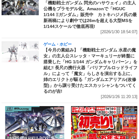
「機動戦士ガンダム 閃光のハサウェイ」の主人
公機をプラモデル化。Amazonで「HGUC
1/144 Ξガンダム」販売中 カトキハジメ氏の最
新画稿により劇中では26mを超える大型MSを
1/144スケールで徹底再現!
[2026/1/30 18:54:07]
ゲーム・ホビー
【今月の素組み】「機動戦士ガンダム 水星の魔
女」の主人公スレッタ・マーキュリーが終盤に
搭乗した「HG 1/144 ガンダムキャリバーン」を
組む! 長尺の携行火器「バリアブルロッドライフ
ル」によって「魔女」らしさを演出する上に、
姉のエリクトが駆る「ガンダムエアリアル(改修
型)」から譲り受けたエスカッシャンもついてく
るのが吉!
[2026/1/26 11:20:13]