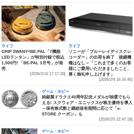
ライフ
ライフ
GRIP SWANY×BE-PAL「7機能
ソニーが「ブルーレイディスクレ
LEDランタン」が特別付録で税込
コーダー」の出荷を終了 後継機
1,500円! 「BE-PAL 3月号」が発
種はなし～「これまで多くのお客
売
様にご愛用いただきましたこと、
[2026/2/10 17:17:20]
厚く御礼申し上げます」
[2026/2/9 16:16:45]
ゲーム・ホビー
純銀製ドラクエ40周年記念メダルが抽選でもら
える! スクウェア・エニックスが株主優待を導入
～保有株式数と継続保有期間に応じて「e-
STORE クーポン」も
[2026/2/5 22:47:18]
ゲーム・ホビー