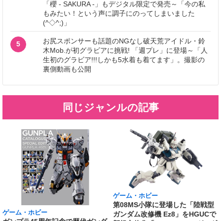
「櫻 - SAKURA -」もデジタル限定で発売～「今の私
もみたい！という声に調子にのってしまいました
(^◇^;)」
お尻スポンサーも話題のNGなし破天荒アイドル・鈴
5
木Mob.が初グラビアに挑戦! 「週プレ」に登場～「人
生初のグラビア!!!しかも5水着も着てます」。撮影の
裏側動画も公開
同じジャンルの記事
ゲーム・ホビー
第08MS小隊に登場した「陸戦型
ゲーム・ホビー
ガンダム改修機 Ez8」をHGUCで