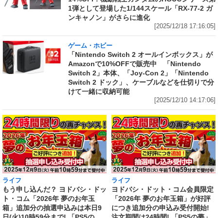
1弾として登場した1/144スケール「RX-77-2 ガ
ンキャノン」がさらに進化
[2025/12/18 17:16:05]
ゲーム・ホビー
「Nintendo Switch 2 オールインボックス」が
Amazonで10%OFFで販売中 「Nintendo
Switch 2」本体、「Joy-Con 2」「Nintendo
Switch 2 ドック」、ケーブルなどを仕切りで分
けて一緒に収納可能
[2025/12/10 14:17:06]
ライフ
ライフ
もう申し込んだ？ ヨドバシ・ドッ
ヨドバシ・ドット・コム会員限定
ト・コム「2026年 夢のお年玉
「2026年 夢のお年玉箱」が好評
箱」追加分の抽選申込みは本日9
につき追加分の申込み受付開始!
日(火)10時59分まで! 「PS5の
注文期間は24時間! 「PS5の夢」