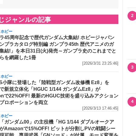
2
じジャンルの記事
・ホビー
ラ45周年記念で歴代ガンダム大集結! ホビージャパン
ンプラカタログ特別編 ガンプラ45th 歴代アニメのガ
集結!」を本日31日(火)発売～ガンプラ史のこれまでと
らを網羅した1冊
[2026/3/31 23:25:46]
3
・ホビー
MS小隊に登場した「陸戦型ガンダム改修機 Ez8」を
で新規立体化「HGUC 1/144 ガンダムEz8」が
zonで22%OFF! 最新のHGUC技術を盛り込みアクション
4
プロポーションを両立
[2026/3/13 17:46:45]
・ホビー
「ガンダム00」の主役機「HG 1/144 ダブルオークア
がAmazonで15%OFF! ビットが分割しPVの戦闘シー
現可能 専用武器「GNソード」が付属、モード変形を