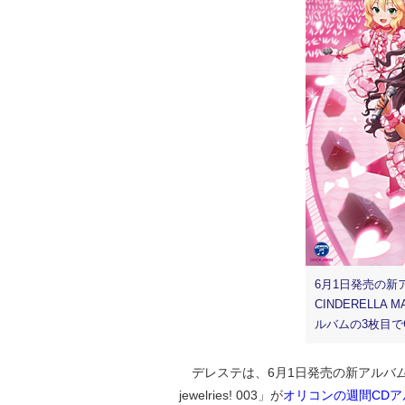
6月1日発売の新ア
CINDERELLA M
ルバムの3枚目で
デレステは、6月1日発売の新アルバム「THE I
jewelries! 003」が
オリコンの週間CDア