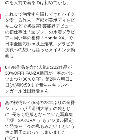
のを人前で着るのは初めてかも」
これまで胸元すら隠してきたバイク
を愛する旅人・有那が美ボディをビ
キニなどで初披露! 芸能界デビュー
の初仕事は「週プレ」の水着グラビ
ア～同い年の相棒「Honda X4」で
日本全国2万km以上走破。グラビア
挑戦への想いも語ったメイキング動
画も
8KVR作品を含む人気の222作品が
30%OFF! FANZA動画が「春のパン
ツまつり30％OFF」第2弾を明日1
日(水)朝9:59まで開催～キャンペー
ンガールは田野憂さん
あの桜樹ルイ(55)の28年ぶりの全裸
ショットが「週刊大衆」の袋とじ
に! 長らく絶版となっていた写真集
「櫻 - SAKURA -」もデジタル限定
で発売～「今の私もみたい！という
声に調子にのってしまいました
(^◇^;)」