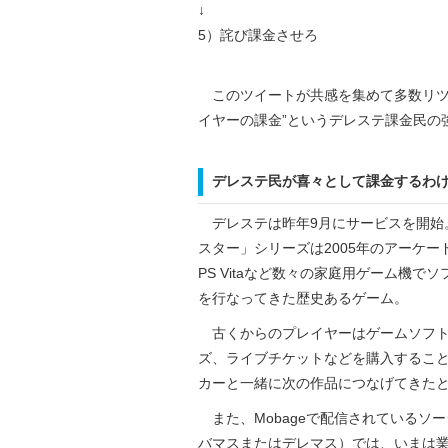
↓
5）詫び課金させろ
このツイートが共感を集めて多数リツ
イヤーの課金”というデレステ課金民の
デレステ民が喜々として課金するわ
デレステは昨年9月にサービスを開始
スター」シリーズは2005年のアーケード版に
PS Vitaなど数々の家庭用ゲーム機
を行なってきた歴史あるゲーム。
古くからのプレイヤーはゲームソフト
ズ、ライブチケットなどを購入するこ
カーと一緒に次の作品につなげてきた
また、Mobageで配信されているソ
バマスまたはデレマス）では、いまは