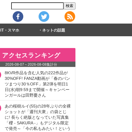
IT・スマホ
ネットの話題
アクセスランキング
2026-08-07
～
2026-08-08
集計分
8KVR作品を含む人気の222作品が
30%OFF! FANZA動画が「春のパン
ツまつり30％OFF」第2弾を明日1
日(水)朝9:59まで開催～キャンペー
ンガールは田野憂さん
あの桜樹ルイ(55)の28年ぶりの全裸
ショットが「週刊大衆」の袋とじ
に! 長らく絶版となっていた写真集
「櫻 - SAKURA -」もデジタル限定
で発売～「今の私もみたい！という