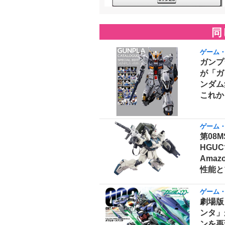
同
ゲーム
ガンプ
が「ガ
ンダム
これか
ゲーム
第08
HGUC
Ama
性能と
ゲーム
劇場版
ンタ」
ンを再