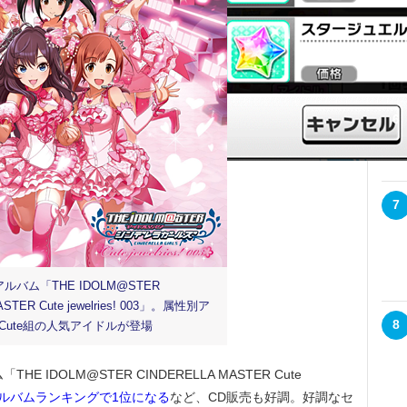
6
7
ルバム「THE IDOLM@STER
ASTER Cute jewelries! 003」。属性別ア
8
Cute組の人気アイドルが登場
DOLM@STER CINDERELLA MASTER Cute
ルバムランキングで1位になる
など、CD販売も好調。好調なセ