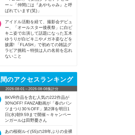
ー～「仲間には『あやちゃみ』と呼
ばれています(笑)」
アイドル活動を経て、撮影会デビュ
ー、「オールスター後夜祭」に白ビ
キニ姿で出演して話題になった五木
ゆうりが白ビキニやメガネ姿などを
披露! 「FLASH」で初めての雑誌グ
ラビア挑戦～特技は人の名前を忘れ
ないこと
週間のアクセスランキング
2026-08-01
～
2026-08-08
集計分
8KVR作品を含む人気の222作品が
30%OFF! FANZA動画が「春のパン
ツまつり30％OFF」第2弾を明日1
日(水)朝9:59まで開催～キャンペー
ンガールは田野憂さん
あの桜樹ルイ(55)の28年ぶりの全裸