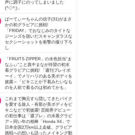
声に調子にのってしまいました
(^◇^;)」
ぱーてぃーちゃんの信子(31)がまさ
かの初グラビアに挑戦!
「FRIDAY」でおなじみのタイトな
ジーンズを脱いだスキャンダラスな
セクシーショットを衝撃の撮り下ろ
し
「FRUITS ZIPPER」の水色担当“ま
なふぃ”こと真中まなが待望の初水
着グラビアに挑戦! 「週刊プレイボ
ーイ」でメリハリのある美ボディを
披露～「ビキニとか下着みたいなも
のを人前で着るのは初めてかも」
これまで胸元すら隠してきたバイク
を愛する旅人・有那が美ボディをビ
キニなどで初披露! 芸能界デビュー
の初仕事は「週プレ」の水着グラビ
ア～同い年の相棒「Honda X4」で
日本全国2万km以上走破。グラビア
挑戦への想いも語ったメイキング動