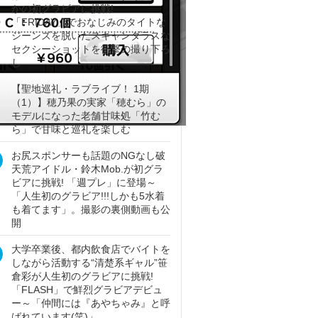
かの初グラビアに挑戦!
「FRIDAY」でおなじみのタイトな
ジーンズを脱いだスキャンダラスな
セクシーショットを衝撃の撮り下ろ
し
【聖地巡礼・ラブライブ！ 1期
（1）】穂乃果の実家「穂むら」の
モデルになった老舗甘味処「竹む
ら」で甘味と巡礼を楽しむ
お尻スポンサーも話題のNGなし破
天荒アイドル・鈴木Mob.が初グラ
ビアに挑戦! 「週プレ」に登場～
「人生初のグラビア!!!しかも5水着
も着てます」。撮影の裏側動画も公
開
大学卒業後、都内飲食店でバイトを
しながら活動する“清楚系ギャル”笹
倉彩が人生初のグラビアに挑戦!
「FLASH」で鮮烈グラビアデビュ
ー～「仲間には『あやちゃみ』と呼
ばれています(笑)」