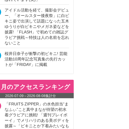
アイドル活動を経て、撮影会デビュ
ー、「オールスター後夜祭」に白ビ
キニ姿で出演して話題になった五木
ゆうりが白ビキニやメガネ姿などを
披露! 「FLASH」で初めての雑誌グ
ラビア挑戦～特技は人の名前を忘れ
ないこと
桜井日奈子が衝撃の初ビキニ! 芸能
活動10周年記念写真集の先行カッ
トが「FRIDAY」に掲載
ヵ月のアクセスランキング
2026-07-09
～
2026-08-08
集計分
「FRUITS ZIPPER」の水色担当“ま
なふぃ”こと真中まなが待望の初水
着グラビアに挑戦! 「週刊プレイボ
ーイ」でメリハリのある美ボディを
披露～「ビキニとか下着みたいなも