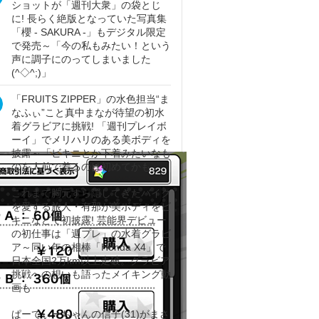
ショットが「週刊大衆」の袋とじ
に! 長らく絶版となっていた写真集
「櫻 - SAKURA -」もデジタル限定
で発売～「今の私もみたい！という
声に調子にのってしまいました
(^◇^;)」
「FRUITS ZIPPER」の水色担当“ま
なふぃ”こと真中まなが待望の初水
着グラビアに挑戦! 「週刊プレイボ
ーイ」でメリハリのある美ボディを
披露～「ビキニとか下着みたいなも
のを人前で着るのは初めてかも」
これまで胸元すら隠してきたバイク
を愛する旅人・有那が美ボディをビ
キニなどで初披露! 芸能界デビュー
の初仕事は「週プレ」の水着グラビ
ア～同い年の相棒「Honda X4」で
日本全国2万km以上走破。グラビア
挑戦への想いも語ったメイキング動
画も
ぱーてぃーちゃんの信子(31)がまさ