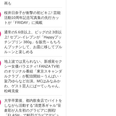
画も
桜井日奈子が衝撃の初ビキニ! 芸能
活動10周年記念写真集の先行カッ
トが「FRIDAY」に掲載
通常の5.6倍以上、ビッグの2.3倍以
上! セブン‐イレブンが「Happyプッ
チンプリン 380g」を販売～もちろ
んプッチンして、お皿に移してプル
ル～ンと楽しめる
地上波では見られない、新感覚セク
シー女優バラエティ! FANZA TV初
のオリジナル番組「東京スキャンダ
ルクラブ」が配信開始～うんぱい・
架乃ゆらなど出演。MCはみなみか
わ、ゲスト芸人にぱーてぃちゃん、
松崎克俊
大学卒業後、都内飲食店でバイトを
しながら活動する“清楚系ギャル”笹
倉彩が人生初のグラビアに挑戦!
「FLASH」で鮮烈グラビアデビュ