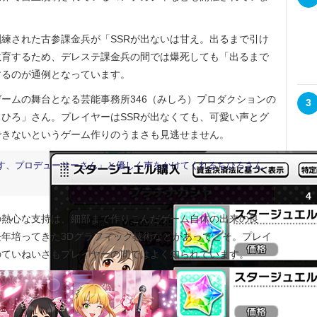
練された古参課金兵が「SSRが出ないは甘え。出るまで引け
教育するため、デレステ課金兵の間では爆死しても「出るまで
するのが通例となっています。
ームの舞台となる芸能事務所346（みしろ）プロダクションの
3
ひろ」さん。プレイヤーはSSRが出なくても、可愛い声とグ
できないというゲーム作りのうまさも見逃せません。
です、プロデューサーさん」と優しく声をかけてくれるちひろさん
4
熱心な支持は、細部まで作りこんだゲーム自体の出来の良
年培ってきた3Dグラフィック技術などがあってこそ。プレイ
のていねいさもプレイヤーの間ではよく知られています。
5