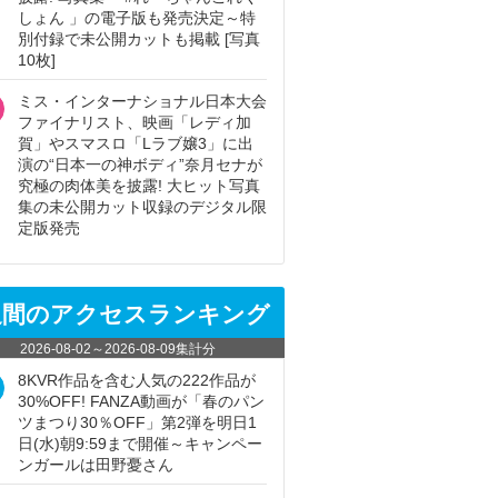
しょん 」の電子版も発売決定～特
別付録で未公開カットも掲載 [写真
10枚]
ミス・インターナショナル日本大会
ファイナリスト、映画「レディ加
賀」やスマスロ「Lラブ嬢3」に出
演の“日本一の神ボディ”奈月セナが
究極の肉体美を披露! 大ヒット写真
集の未公開カット収録のデジタル限
定版発売
週間のアクセスランキング
2026-08-02
～
2026-08-09
集計分
8KVR作品を含む人気の222作品が
30%OFF! FANZA動画が「春のパン
ツまつり30％OFF」第2弾を明日1
日(水)朝9:59まで開催～キャンペー
ンガールは田野憂さん