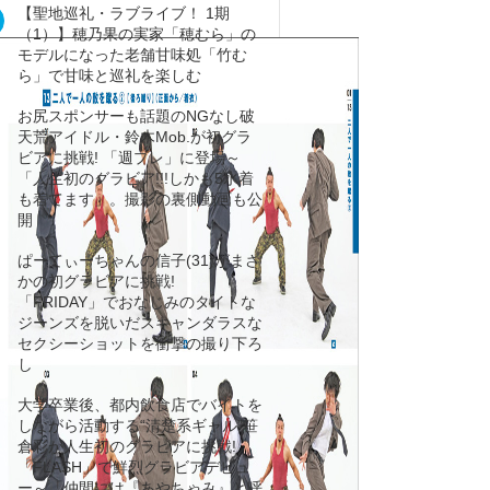
【聖地巡礼・ラブライブ！ 1期
（1）】穂乃果の実家「穂むら」の
モデルになった老舗甘味処「竹む
ら」で甘味と巡礼を楽しむ
お尻スポンサーも話題のNGなし破
天荒アイドル・鈴木Mob.が初グラ
ビアに挑戦! 「週プレ」に登場～
「人生初のグラビア!!!しかも5水着
も着てます」。撮影の裏側動画も公
開
ぱーてぃーちゃんの信子(31)がまさ
かの初グラビアに挑戦!
「FRIDAY」でおなじみのタイトな
ジーンズを脱いだスキャンダラスな
セクシーショットを衝撃の撮り下ろ
し
大学卒業後、都内飲食店でバイトを
しながら活動する“清楚系ギャル”笹
倉彩が人生初のグラビアに挑戦!
「FLASH」で鮮烈グラビアデビュ
ー～「仲間には『あやちゃみ』と呼