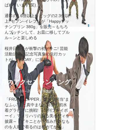
ばれています(笑)」
通常の5.6倍以上、ビッグの2.3倍以
上! セブン‐イレブンが「Happyプッ
チンプリン 380g」を販売～もちろ
んプッチンして、お皿に移してプル
ル～ンと楽しめる
桜井日奈子が衝撃の初ビキニ! 芸能
活動10周年記念写真集の先行カッ
トが「FRIDAY」に掲載
ヵ月のアクセスランキング
2026-07-10
～
2026-08-09
集計分
「FRUITS ZIPPER」の水色担当“ま
なふぃ”こと真中まなが待望の初水
着グラビアに挑戦! 「週刊プレイボ
ーイ」でメリハリのある美ボディを
披露～「ビキニとか下着みたいなも
のを人前で着るのは初めてかも」