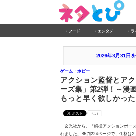
フード
エンタメ
ラ
2026年3月3
ゲーム・ホビー
アクション監督とアク
ーズ集」第2弾！～漫
もっと早く欲しかった
リスト
玄光社から、「瞬撮アクションポーズ02
れました。B5判224ページで、価格は2,