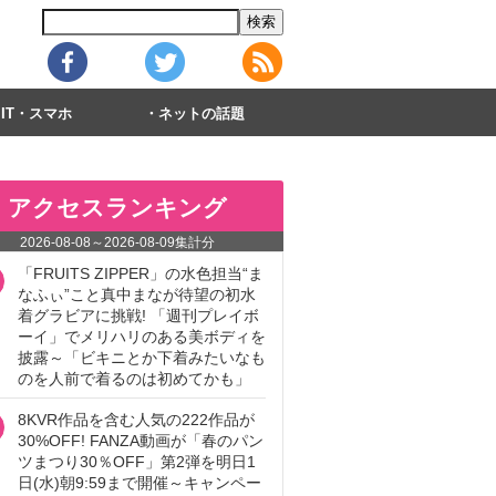
IT・スマホ
ネットの話題
アクセスランキング
2026-08-08
～
2026-08-09
集計分
「FRUITS ZIPPER」の水色担当“ま
なふぃ”こと真中まなが待望の初水
着グラビアに挑戦! 「週刊プレイボ
ーイ」でメリハリのある美ボディを
披露～「ビキニとか下着みたいなも
のを人前で着るのは初めてかも」
8KVR作品を含む人気の222作品が
30%OFF! FANZA動画が「春のパン
ツまつり30％OFF」第2弾を明日1
日(水)朝9:59まで開催～キャンペー