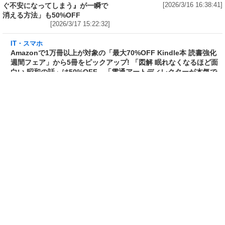
ぐ不安になってしまう』が一瞬で
[2026/3/16 16:38:41]
消える方法」も50%OFF
[2026/3/17 15:22:32]
IT・スマホ
Amazonで1万冊以上が対象の「最大70%OFF
Kindle本 読書強化週間フェア」から5冊をピッ
クアップ! 「図解 眠れなくなるほど面白い 昭和
の話」は50%OFF、「電通アートディレクター
が本気で考えた! 美しすぎるパワポ」は
60%OFF
[2026/3/16 15:36:59]
IT・スマホ
FANZA動画が「VR無料お試し作品」19本を公
開中! VR専用動画とVRゴーグルで、今までとは
一線を画す没入感
[2026/3/15 21:35:18]
IT・スマホ
「FANZA」7周年記念でVR75作品を含む805タ
イトルが半額! 「FANZA動画」が「50%OFFキ
ャンペーン 第7弾」を開催中
[2026/3/14 16:36:04]