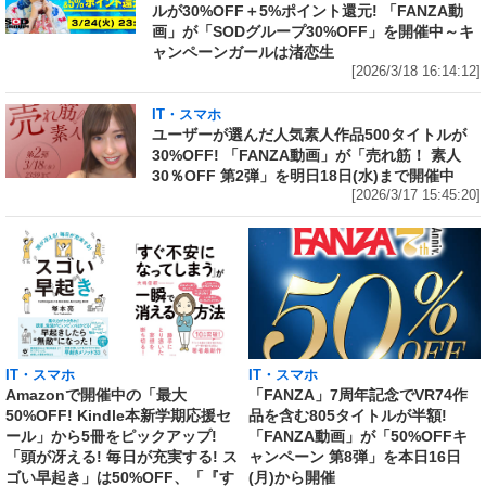
ルが30%OFF＋5%ポイント還元! 「FANZA動
画」が「SODグループ30%OFF」を開催中～キ
ャンペーンガールは渚恋生
[2026/3/18 16:14:12]
IT・スマホ
ユーザーが選んだ人気素人作品500タイトルが
30%OFF! 「FANZA動画」が「売れ筋！ 素人
30％OFF 第2弾」を明日18日(水)まで開催中
[2026/3/17 15:45:20]
IT・スマホ
IT・スマホ
Amazonで開催中の「最大
「FANZA」7周年記念でVR74作
50%OFF! Kindle本新学期応援セ
品を含む805タイトルが半額!
ール」から5冊をピックアップ!
「FANZA動画」が「50%OFFキ
「頭が冴える! 毎日が充実する! ス
ャンペーン 第8弾」を本日16日
ゴい早起き」は50%OFF、「『す
(月)から開催