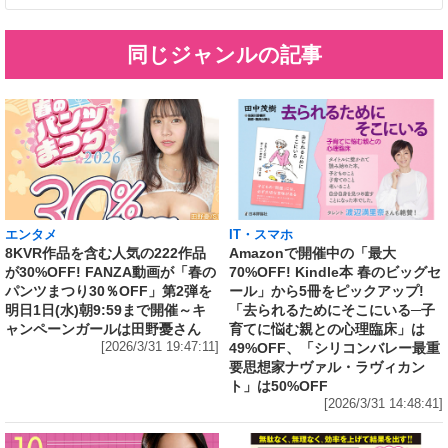
同じジャンルの記事
エンタメ
IT・スマホ
8KVR作品を含む人気の222作品
Amazonで開催中の「最大
が30%OFF! FANZA動画が「春の
70%OFF! Kindle本 春のビッグセ
パンツまつり30％OFF」第2弾を
ール」から5冊をピックアップ!
明日1日(水)朝9:59まで開催～キ
「去られるためにそこにいる─子
ャンペーンガールは田野憂さん
育てに悩む親との心理臨床」は
[2026/3/31 19:47:11]
49%OFF、「シリコンバレー最重
要思想家ナヴァル・ラヴィカン
ト」は50%OFF
[2026/3/31 14:48:41]