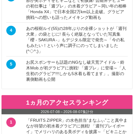
那が美ボディをビキニなどで初披露! 芸能界デビュー
の初仕事は「週プレ」の水着グラビア～同い年の相棒
「Honda X4」で日本全国2万km以上走破。グラビア
挑戦への想いも語ったメイキング動画も
あの桜樹ルイ(55)の28年ぶりの全裸ショットが「週刊
4
大衆」の袋とじに! 長らく絶版となっていた写真集
「櫻 - SAKURA -」もデジタル限定で発売～「今の私
もみたい！という声に調子にのってしまいました
(^◇^;)」
お尻スポンサーも話題のNGなし破天荒アイドル・鈴
5
木Mob.が初グラビアに挑戦! 「週プレ」に登場～「人
生初のグラビア!!!しかも5水着も着てます」。撮影の
裏側動画も公開
1ヵ月のアクセスランキング
2026-07-08
～
2026-08-07
集計分
「FRUITS ZIPPER」の水色担当“まなふぃ”こと真中ま
1
なが待望の初水着グラビアに挑戦! 「週刊プレイボー
イ」でメリハリのある美ボディを披露～「ビキニとか