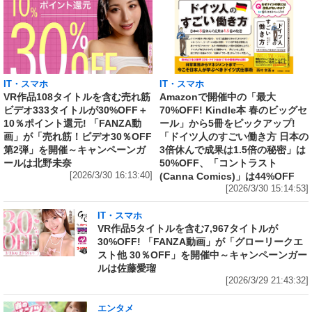
IT・スマホ
IT・スマホ
VR作品108タイトルを含む売れ筋
Amazonで開催中の「最大
ビデオ333タイトルが30%OFF＋
70%OFF! Kindle本 春のビッグセ
10％ポイント還元! 「FANZA動
ール」から5冊をピックアップ!
画」が「売れ筋！ビデオ30％OFF
「ドイツ人のすごい働き方 日本の
第2弾」を開催～キャンペーンガ
3倍休んで成果は1.5倍の秘密」は
ールは北野未奈
50%OFF、「コントラスト
[2026/3/30 16:13:40]
(Canna Comics)」は44%OFF
[2026/3/30 15:14:53]
IT・スマホ
VR作品5タイトルを含む7,967タイトルが
30%OFF! 「FANZA動画」が「グローリークエ
スト他 30％OFF」を開催中～キャンペーンガー
ルは佐藤愛瑠
[2026/3/29 21:43:32]
エンタメ