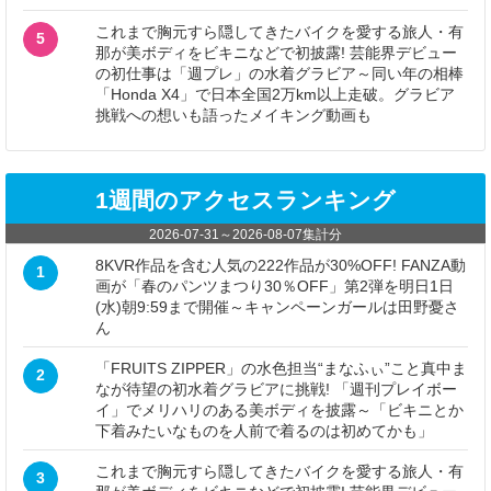
これまで胸元すら隠してきたバイクを愛する旅人・有
5
那が美ボディをビキニなどで初披露! 芸能界デビュー
の初仕事は「週プレ」の水着グラビア～同い年の相棒
「Honda X4」で日本全国2万km以上走破。グラビア
挑戦への想いも語ったメイキング動画も
1週間のアクセスランキング
2026-07-31
～
2026-08-07
集計分
8KVR作品を含む人気の222作品が30%OFF! FANZA動
1
画が「春のパンツまつり30％OFF」第2弾を明日1日
(水)朝9:59まで開催～キャンペーンガールは田野憂さ
ん
「FRUITS ZIPPER」の水色担当“まなふぃ”こと真中ま
2
なが待望の初水着グラビアに挑戦! 「週刊プレイボー
イ」でメリハリのある美ボディを披露～「ビキニとか
下着みたいなものを人前で着るのは初めてかも」
これまで胸元すら隠してきたバイクを愛する旅人・有
3