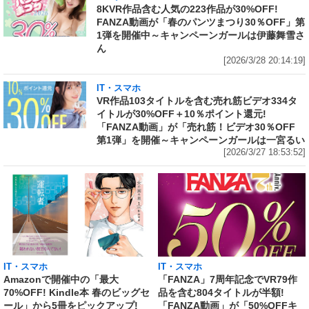
8KVR作品含む人気の223作品が30%OFF!
FANZA動画が「春のパンツまつり30％OFF」第
1弾を開催中～キャンペーンガールは伊藤舞雪さ
ん
[2026/3/28 20:14:19]
IT・スマホ
VR作品103タイトルを含む売れ筋ビデオ334タ
イトルが30%OFF＋10％ポイント還元!
「FANZA動画」が「売れ筋！ビデオ30％OFF
第1弾」を開催～キャンペーンガールは一宮るい
[2026/3/27 18:53:52]
IT・スマホ
IT・スマホ
Amazonで開催中の「最大
「FANZA」7周年記念でVR79作
70%OFF! Kindle本 春のビッグセ
品を含む804タイトルが半額!
ール」から5冊をピックアップ!
「FANZA動画」が「50%OFFキ