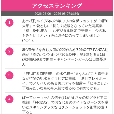
アクセスランキング
2026-08-06
～
2026-08-07
集計分
あの桜樹ルイ(55)の28年ぶりの全裸ショットが「週刊
1
大衆」の袋とじに! 長らく絶版となっていた写真集
「櫻 - SAKURA -」もデジタル限定で発売～「今の私
もみたい！という声に調子にのってしまいました
(^◇^;)」
8KVR作品を含む人気の222作品が30%OFF! FANZA動
2
画が「春のパンツまつり30％OFF」第2弾を明日1日
(水)朝9:59まで開催～キャンペーンガールは田野憂さ
ん
「FRUITS ZIPPER」の水色担当“まなふぃ”こと真中ま
3
なが待望の初水着グラビアに挑戦! 「週刊プレイボー
イ」でメリハリのある美ボディを披露～「ビキニとか
下着みたいなものを人前で着るのは初めてかも」
ぱーてぃーちゃんの信子(31)がまさかの初グラビアに
4
挑戦! 「FRIDAY」でおなじみのタイトなジーンズを脱
いだスキャンダラスなセクシーショットを衝撃の撮り
下ろし