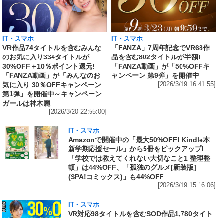
IT・スマホ
IT・スマホ
VR作品74タイトルを含むみんな
「FANZA」7周年記念でVR68作
のお気に入り334タイトルが
品を含む802タイトルが半額!
30%OFF＋10％ポイント還元!
「FANZA動画」が「50%OFFキ
「FANZA動画」が「みんなのお
ャンペーン 第9弾」を開催中
気に入り 30％OFFキャンペーン
[2026/3/19 16:41:55]
第1弾」を開催中～キャンペーン
ガールは神木麗
[2026/3/20 22:55:00]
IT・スマホ
Amazonで開催中の「最大50%OFF! Kindle本
新学期応援セール」から5冊をピックアップ!
「学校では教えてくれない大切なこと1 整理整
頓」は44%OFF、「孤独のグルメ[新装版]
(SPA!コミックス)」も44%OFF
[2026/3/19 15:16:06]
IT・スマホ
VR対応98タイトルを含むSOD作品1,780タイト