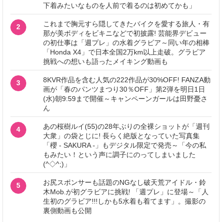
下着みたいなものを人前で着るのは初めてかも」
これまで胸元すら隠してきたバイクを愛する旅人・有
2
那が美ボディをビキニなどで初披露! 芸能界デビュー
の初仕事は「週プレ」の水着グラビア～同い年の相棒
「Honda X4」で日本全国2万km以上走破。グラビア
挑戦への想いも語ったメイキング動画も
8KVR作品を含む人気の222作品が30%OFF! FANZA動
3
画が「春のパンツまつり30％OFF」第2弾を明日1日
(水)朝9:59まで開催～キャンペーンガールは田野憂さ
ん
あの桜樹ルイ(55)の28年ぶりの全裸ショットが「週刊
4
大衆」の袋とじに! 長らく絶版となっていた写真集
「櫻 - SAKURA -」もデジタル限定で発売～「今の私
もみたい！という声に調子にのってしまいました
(^◇^;)」
お尻スポンサーも話題のNGなし破天荒アイドル・鈴
5
木Mob.が初グラビアに挑戦! 「週プレ」に登場～「人
生初のグラビア!!!しかも5水着も着てます」。撮影の
裏側動画も公開