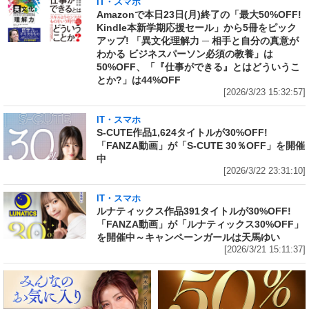
IT・スマホ
Amazonで本日23日(月)終了の「最大50%OFF!
Kindle本新学期応援セール」から5冊をピック
アップ! 「異文化理解力 ─ 相手と自分の真意が
わかる ビジネスパーソン必須の教養」は
50%OFF、「『仕事ができる』とはどういうこ
とか?」は44%OFF
[2026/3/23 15:32:57]
IT・スマホ
S-CUTE作品1,624タイトルが30%OFF!
「FANZA動画」が「S-CUTE 30％OFF」を開催
中
[2026/3/22 23:31:10]
IT・スマホ
ルナティックス作品391タイトルが30%OFF!
「FANZA動画」が「ルナティックス30%OFF」
を開催中～キャンペーンガールは天馬ゆい
[2026/3/21 15:11:37]