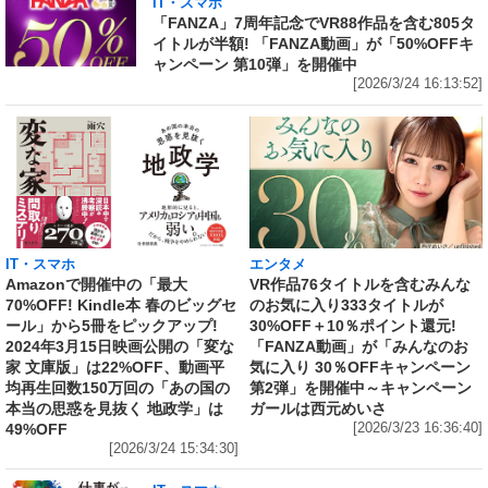
IT・スマホ
「FANZA」7周年記念でVR88作品を含む805タ
イトルが半額! 「FANZA動画」が「50%OFFキ
ャンペーン 第10弾」を開催中
[2026/3/24 16:13:52]
IT・スマホ
エンタメ
Amazonで開催中の「最大
VR作品76タイトルを含むみんな
70%OFF! Kindle本 春のビッグセ
のお気に入り333タイトルが
ール」から5冊をピックアップ!
30%OFF＋10％ポイント還元!
2024年3月15日映画公開の「変な
「FANZA動画」が「みんなのお
家 文庫版」は22%OFF、動画平
気に入り 30％OFFキャンペーン
均再生回数150万回の「あの国の
第2弾」を開催中～キャンペーン
本当の思惑を見抜く 地政学」は
ガールは西元めいさ
49%OFF
[2026/3/23 16:36:40]
[2026/3/24 15:34:30]