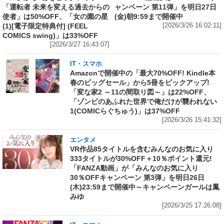
「運転者 未来を変える過去からの
ャンペーン 第11弾」を明日27日
使者」は50%OFF、「女の園の星
(金)朝9:59まで開催中
(1)[電子限定特典付] (FEEL
[2026/3/26 16:02:11]
COMICS swing)」は33%OFF
[2026/3/27 16:43:07]
IT・スマホ
Amazonで開催中の「最大70%OFF! Kindle本
春のビッグセール」から5冊をピックアップ!
「変な家2 ～11の間取り図～」は22%OFF、
「ゾンビのあふれた世界で俺だけが襲われない
1(COMICらぐちゅう)」は37%OFF
[2026/3/26 15:41:32]
エンタメ
VR作品85タイトルを含むみんなのお気に入り
333タイトルが30%OFF＋10％ポイント還元!
「FANZA動画」が「みんなのお気に入り
30％OFFキャンペーン 第3弾」を明日26日
(木)23:59まで開催中～キャンペーンガールは鳳
みゆ
[2026/3/25 17:26:08]