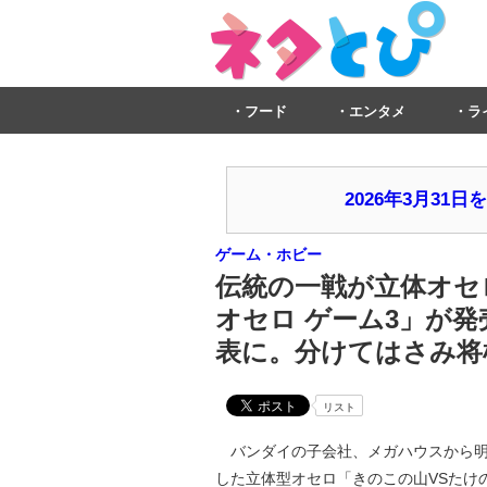
フード
エンタメ
ラ
2026年3月3
ゲーム・ホビー
伝統の一戦が立体オセ
オセロ ゲーム3」が
表に。分けてはさみ将
リスト
バンダイの子会社、メガハウスから明
した立体型オセロ「きのこの山VSたけのこ