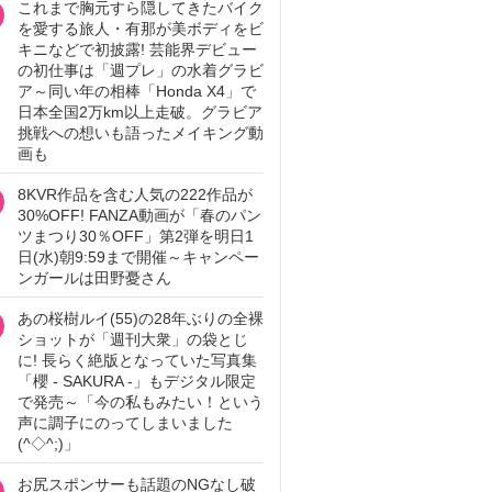
これまで胸元すら隠してきたバイク
を愛する旅人・有那が美ボディをビ
キニなどで初披露! 芸能界デビュー
の初仕事は「週プレ」の水着グラビ
ア～同い年の相棒「Honda X4」で
日本全国2万km以上走破。グラビア
挑戦への想いも語ったメイキング動
画も
8KVR作品を含む人気の222作品が
30%OFF! FANZA動画が「春のパン
ツまつり30％OFF」第2弾を明日1
日(水)朝9:59まで開催～キャンペー
ンガールは田野憂さん
あの桜樹ルイ(55)の28年ぶりの全裸
ショットが「週刊大衆」の袋とじ
に! 長らく絶版となっていた写真集
「櫻 - SAKURA -」もデジタル限定
で発売～「今の私もみたい！という
声に調子にのってしまいました
(^◇^;)」
お尻スポンサーも話題のNGなし破