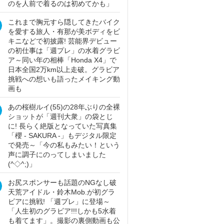
のを人前で着るのは初めてかも」
これまで胸元すら隠してきたバイク
を愛する旅人・有那が美ボディをビ
キニなどで初披露! 芸能界デビュー
の初仕事は「週プレ」の水着グラビ
ア～同い年の相棒「Honda X4」で
日本全国2万km以上走破。グラビア
挑戦への想いも語ったメイキング動
画も
あの桜樹ルイ(55)の28年ぶりの全裸
ショットが「週刊大衆」の袋とじ
に! 長らく絶版となっていた写真集
「櫻 - SAKURA -」もデジタル限定
で発売～「今の私もみたい！という
声に調子にのってしまいました
(^◇^;)」
お尻スポンサーも話題のNGなし破
天荒アイドル・鈴木Mob.が初グラ
ビアに挑戦! 「週プレ」に登場～
「人生初のグラビア!!!しかも5水着
も着てます」。撮影の裏側動画も公