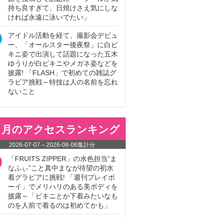
持ち良すぎて、日焼けさえ気にしな
ければ永遠に泳いでたい」
アイドル活動を経て、撮影会デビュ
ー、「オールスター後夜祭」に白ビ
キニ姿で出演して話題になった五木
ゆうりが白ビキニやメガネ姿などを
披露! 「FLASH」で初めての雑誌グ
ラビア挑戦～特技は人の名前を忘れ
ないこと
ヵ月のアクセスランキング
2026-07-07
～
2026-08-06
集計分
「FRUITS ZIPPER」の水色担当“ま
なふぃ”こと真中まなが待望の初水
着グラビアに挑戦! 「週刊プレイボ
ーイ」でメリハリのある美ボディを
披露～「ビキニとか下着みたいなも
のを人前で着るのは初めてかも」