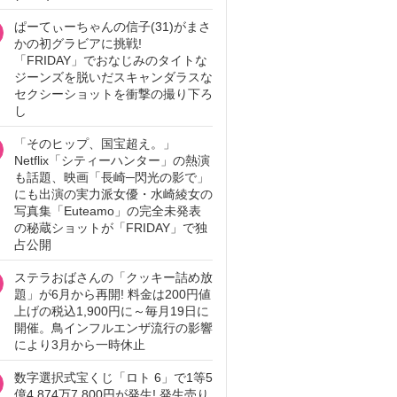
ぱーてぃーちゃんの信子(31)がまさ
かの初グラビアに挑戦!
「FRIDAY」でおなじみのタイトな
ジーンズを脱いだスキャンダラスな
セクシーショットを衝撃の撮り下ろ
し
「そのヒップ、国宝超え。」
Netflix「シティーハンター」の熱演
も話題、映画「長崎─閃光の影で」
にも出演の実力派女優・水崎綾女の
写真集「Euteamo」の完全未発表
の秘蔵ショットが「FRIDAY」で独
占公開
ステラおばさんの「クッキー詰め放
題」が6月から再開! 料金は200円値
上げの税込1,900円に～毎月19日に
開催。鳥インフルエンザ流行の影響
により3月から一時休止
数字選択式宝くじ「ロト 6」で1等5
億4,874万7,800円が発生! 発生売り