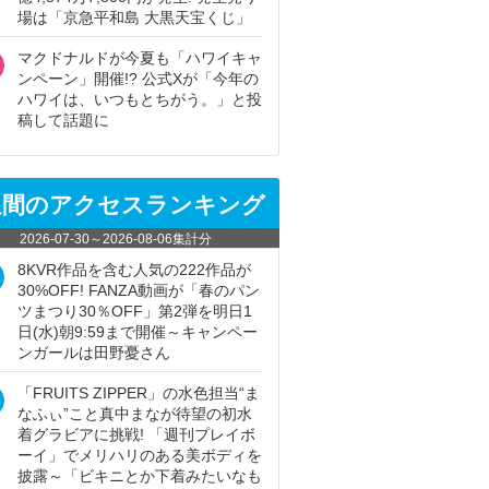
場は「京急平和島 大黒天宝くじ」
マクドナルドが今夏も「ハワイキャ
ンペーン」開催!? 公式Xが「今年の
ハワイは、いつもとちがう。」と投
稿して話題に
週間のアクセスランキング
2026-07-30
～
2026-08-06
集計分
8KVR作品を含む人気の222作品が
30%OFF! FANZA動画が「春のパン
ツまつり30％OFF」第2弾を明日1
日(水)朝9:59まで開催～キャンペー
ンガールは田野憂さん
「FRUITS ZIPPER」の水色担当“ま
なふぃ”こと真中まなが待望の初水
着グラビアに挑戦! 「週刊プレイボ
ーイ」でメリハリのある美ボディを
披露～「ビキニとか下着みたいなも