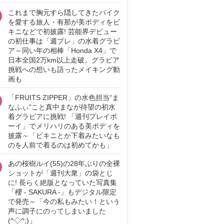
これまで胸元すら隠してきたバイク
を愛する旅人・有那が美ボディをビ
キニなどで初披露! 芸能界デビュー
の初仕事は「週プレ」の水着グラビ
ア～同い年の相棒「Honda X4」で
日本全国2万km以上走破。グラビア
挑戦への想いも語ったメイキング動
画も
「FRUITS ZIPPER」の水色担当“ま
なふぃ”こと真中まなが待望の初水
着グラビアに挑戦! 「週刊プレイボ
ーイ」でメリハリのある美ボディを
披露～「ビキニとか下着みたいなも
のを人前で着るのは初めてかも」
あの桜樹ルイ(55)の28年ぶりの全裸
ショットが「週刊大衆」の袋とじ
に! 長らく絶版となっていた写真集
「櫻 - SAKURA -」もデジタル限定
で発売～「今の私もみたい！という
声に調子にのってしまいました
(^◇^;)」