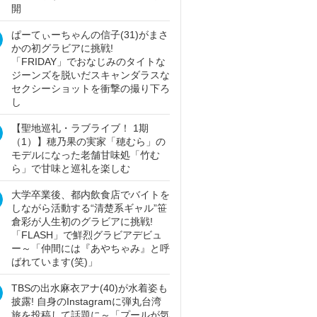
開
ぱーてぃーちゃんの信子(31)がまさ
かの初グラビアに挑戦!
「FRIDAY」でおなじみのタイトな
ジーンズを脱いだスキャンダラスな
セクシーショットを衝撃の撮り下ろ
し
【聖地巡礼・ラブライブ！ 1期
（1）】穂乃果の実家「穂むら」の
モデルになった老舗甘味処「竹む
ら」で甘味と巡礼を楽しむ
大学卒業後、都内飲食店でバイトを
しながら活動する“清楚系ギャル”笹
倉彩が人生初のグラビアに挑戦!
「FLASH」で鮮烈グラビアデビュ
ー～「仲間には『あやちゃみ』と呼
ばれています(笑)」
TBSの出水麻衣アナ(40)が水着姿も
披露! 自身のInstagramに弾丸台湾
旅を投稿して話題に～「プールが気