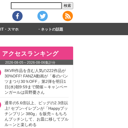
IT・スマホ
ネットの話題
アクセスランキング
2026-08-05
～
2026-08-06
集計分
8KVR作品を含む人気の222作品が
30%OFF! FANZA動画が「春のパン
ツまつり30％OFF」第2弾を明日1
日(水)朝9:59まで開催～キャンペー
ンガールは田野憂さん
通常の5.6倍以上、ビッグの2.3倍以
上! セブン‐イレブンが「Happyプッ
チンプリン 380g」を販売～もちろ
んプッチンして、お皿に移してプル
ル～ンと楽しめる