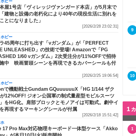
・ホビー
本屋1号店「ヴィレッジヴァンガード本店」が5月末で
「建物と設備の老朽化により40年の現役生活に別れを
ことになりました」
[2026/2/28 23:02:31]
9
・ホビー
ラ45周年に打ち出す「νガンダム」が「PERFECT
E UNLEASHED」の技術で登場! Amazonで「PG
ASHED 1/60 νガンダム」2次受注分が11%OFFで招待
施中 映画冒頭シーンを再現できるカバーシールも付
10
[2026/2/25 19:06:54]
・ホビー
onで機動戦士Gundam GQuuuuuuX「HG 1/144 ザク
)」が12%OFF! ジオン公国軍の制式量産型モビルスーツ
」をHG化。肩部ブロックとモノアイは可動式。劇中イ
1
を再現するマーキングシールが付属
[2026/2/18 15:51:42]
マホ
ne 17 Pro Max対応物理キーボード一体型ケース「Akko
1
Key」が本日10日(火)販売開始