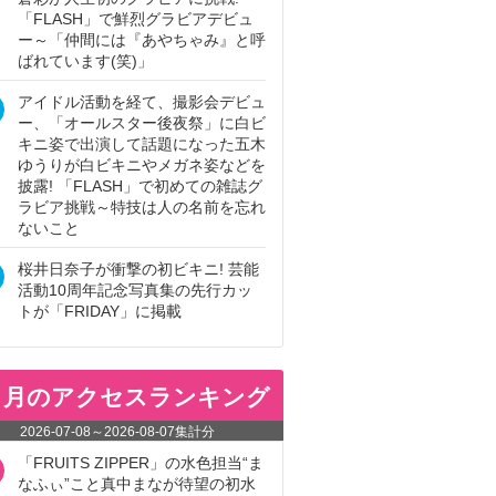
「FLASH」で鮮烈グラビアデビュ
ー～「仲間には『あやちゃみ』と呼
ばれています(笑)」
アイドル活動を経て、撮影会デビュ
ー、「オールスター後夜祭」に白ビ
キニ姿で出演して話題になった五木
ゆうりが白ビキニやメガネ姿などを
披露! 「FLASH」で初めての雑誌グ
ラビア挑戦～特技は人の名前を忘れ
ないこと
桜井日奈子が衝撃の初ビキニ! 芸能
活動10周年記念写真集の先行カッ
トが「FRIDAY」に掲載
ヵ月のアクセスランキング
2026-07-08
～
2026-08-07
集計分
「FRUITS ZIPPER」の水色担当“ま
なふぃ”こと真中まなが待望の初水