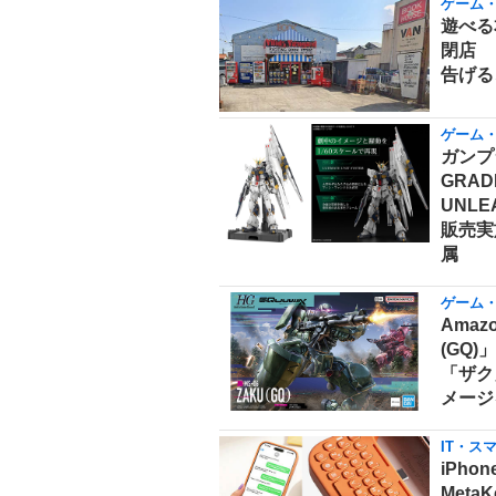
ゲーム
遊べる
閉店 
告げる
ゲーム
ガンプ
GRAD
UNLE
販売実
属
ゲーム
Amaz
(GQ
「ザク
メージ
IT・ス
iPho
Meta