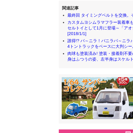
関連記事
最終回 タイミングベルトを交換。
カスタムヨシムラマフラー装着車も
セルトイとして1月に登場～「ア
[2018/1/1]
誰得!? バ～ニラ！バニラバ～ニ
4トントラックをベースに大判シールで作
肉球も塗装済み! 塗装・接着剤不
身はふつうの姿、左半身はスケルトン仕様