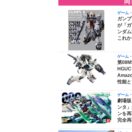
同
ゲーム
ガンプ
が「ガ
ンダム
これか
ゲーム
第08
HGUC
Ama
性能と
ゲーム
劇場版
ンタ」
ンを再
完全再