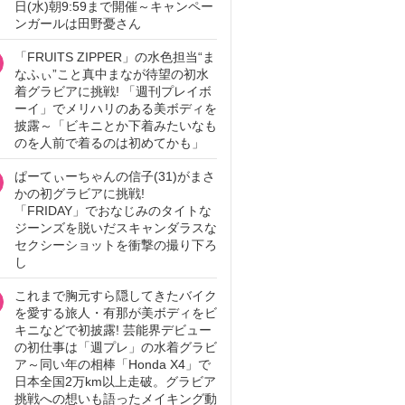
日(水)朝9:59まで開催～キャンペー
ンガールは田野憂さん
「FRUITS ZIPPER」の水色担当“ま
なふぃ”こと真中まなが待望の初水
着グラビアに挑戦! 「週刊プレイボ
ーイ」でメリハリのある美ボディを
披露～「ビキニとか下着みたいなも
のを人前で着るのは初めてかも」
ぱーてぃーちゃんの信子(31)がまさ
かの初グラビアに挑戦!
「FRIDAY」でおなじみのタイトな
ジーンズを脱いだスキャンダラスな
セクシーショットを衝撃の撮り下ろ
し
これまで胸元すら隠してきたバイク
を愛する旅人・有那が美ボディをビ
キニなどで初披露! 芸能界デビュー
の初仕事は「週プレ」の水着グラビ
ア～同い年の相棒「Honda X4」で
日本全国2万km以上走破。グラビア
挑戦への想いも語ったメイキング動