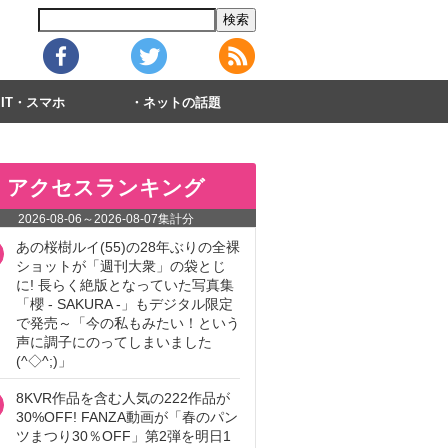
IT・スマホ
ネットの話題
アクセスランキング
2026-08-06
～
2026-08-07
集計分
あの桜樹ルイ(55)の28年ぶりの全裸
ショットが「週刊大衆」の袋とじ
に! 長らく絶版となっていた写真集
「櫻 - SAKURA -」もデジタル限定
で発売～「今の私もみたい！という
声に調子にのってしまいました
(^◇^;)」
8KVR作品を含む人気の222作品が
30%OFF! FANZA動画が「春のパン
ツまつり30％OFF」第2弾を明日1