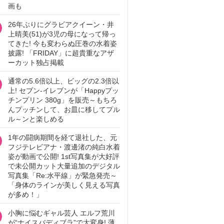
画も
26年ぶりにグラビアクイーン・井
上晴美(51)が3児の母になって帰っ
てきた! 今も変わらぬ圧巻の水着姿
披露! 「FRIDAY」に超貴重なアザ
ーカット独占掲載
通常の5.6倍以上、ビッグの2.3倍以
上! セブン‐イレブンが「Happyプッ
チンプリン 380g」を販売～もちろ
んプッチンして、お皿に移してプル
ル～ンと楽しめる
1年の闘病期間を経て退社した、元
フジテレビアナ・渡邊渚の純白水着
姿が動画で公開! 1st写真集が大好評
で未公開カット大量追加のデジタル
写真集「Re:水平線」が緊急発売～
「身体のラインが美しく見える写真
が多め！」
小胸に悩むギャル芸人 エルフ荒川
が“ナイスバディブラ”で大変身! 薄