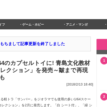
イフ
ゲーム・ホビー
アニメ・マンガ
1日をもちまして記事更新を終了しました
1
/64のカプセルトイに! 青島文化教材
ーコレクション」を発売～皺まで再現
も
[2018/2/13 18:40]
2
軽トラ「サンバー」をジオラマでも使用の多い1/64スケー
ーコレクション」を2月に発売します。「白 シート付」、「緑 シ