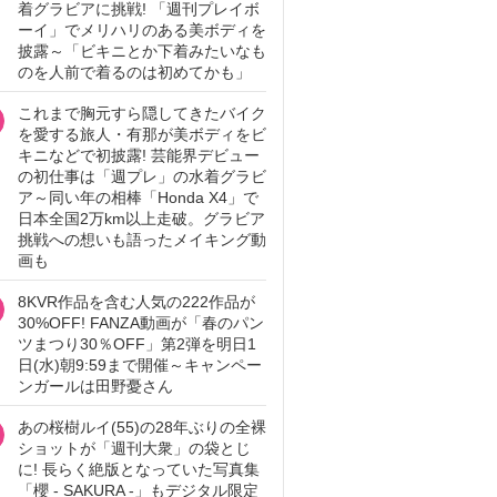
着グラビアに挑戦! 「週刊プレイボ
ーイ」でメリハリのある美ボディを
披露～「ビキニとか下着みたいなも
のを人前で着るのは初めてかも」
これまで胸元すら隠してきたバイク
を愛する旅人・有那が美ボディをビ
キニなどで初披露! 芸能界デビュー
の初仕事は「週プレ」の水着グラビ
ア～同い年の相棒「Honda X4」で
日本全国2万km以上走破。グラビア
挑戦への想いも語ったメイキング動
画も
8KVR作品を含む人気の222作品が
30%OFF! FANZA動画が「春のパン
ツまつり30％OFF」第2弾を明日1
日(水)朝9:59まで開催～キャンペー
ンガールは田野憂さん
あの桜樹ルイ(55)の28年ぶりの全裸
ショットが「週刊大衆」の袋とじ
に! 長らく絶版となっていた写真集
「櫻 - SAKURA -」もデジタル限定