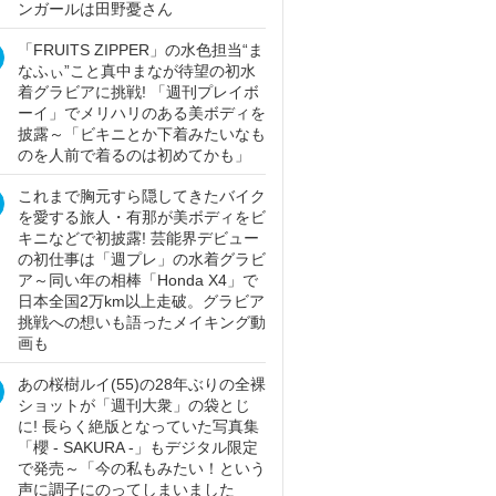
ンガールは田野憂さん
「FRUITS ZIPPER」の水色担当“ま
なふぃ”こと真中まなが待望の初水
着グラビアに挑戦! 「週刊プレイボ
ーイ」でメリハリのある美ボディを
披露～「ビキニとか下着みたいなも
のを人前で着るのは初めてかも」
これまで胸元すら隠してきたバイク
を愛する旅人・有那が美ボディをビ
キニなどで初披露! 芸能界デビュー
の初仕事は「週プレ」の水着グラビ
ア～同い年の相棒「Honda X4」で
日本全国2万km以上走破。グラビア
挑戦への想いも語ったメイキング動
画も
あの桜樹ルイ(55)の28年ぶりの全裸
ショットが「週刊大衆」の袋とじ
に! 長らく絶版となっていた写真集
「櫻 - SAKURA -」もデジタル限定
で発売～「今の私もみたい！という
声に調子にのってしまいました