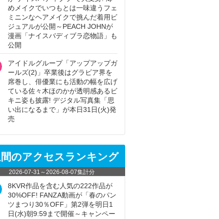
めメイクでいつもとは一味違うフェ
ミニンなヘアメイクで挑んだ着用ビ
ジュアルが公開～PEACH JOHNが
漫画「ナイスバディブラ恋物語」も
公開
アイドルグループ「アップアップガ
ールズ(2)」卒業後はグラビア界を
席巻し、俳優業にも活動の幅を広げ
ている佐々木ほのかが透明感あるビ
キニ姿も披露! デジタル写真集「思
い出になるまで」が本日31日(火)発
売
週間のアクセスランキング
2026-07-31
～
2026-08-07
集計分
8KVR作品を含む人気の222作品が
30%OFF! FANZA動画が「春のパン
ツまつり30％OFF」第2弾を明日1
日(水)朝9:59まで開催～キャンペー