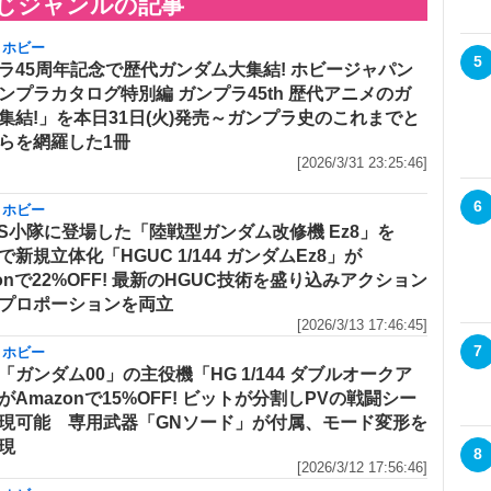
じジャンルの記事
・ホビー
5
ラ45周年記念で歴代ガンダム大集結! ホビージャパン
ンプラカタログ特別編 ガンプラ45th 歴代アニメのガ
集結!」を本日31日(火)発売～ガンプラ史のこれまでと
らを網羅した1冊
[2026/3/31 23:25:46]
6
・ホビー
MS小隊に登場した「陸戦型ガンダム改修機 Ez8」を
で新規立体化「HGUC 1/144 ガンダムEz8」が
zonで22%OFF! 最新のHGUC技術を盛り込みアクション
プロポーションを両立
[2026/3/13 17:46:45]
7
・ホビー
「ガンダム00」の主役機「HG 1/144 ダブルオークア
がAmazonで15%OFF! ビットが分割しPVの戦闘シー
現可能 専用武器「GNソード」が付属、モード変形を
現
8
[2026/3/12 17:56:46]