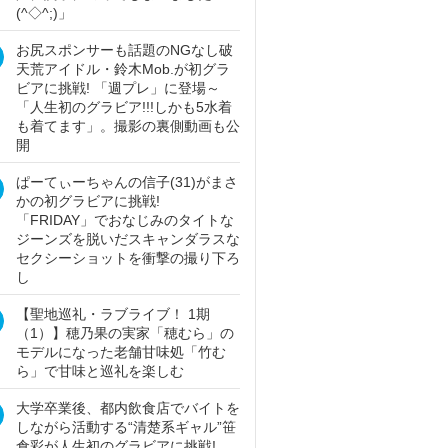
(^◇^;)」
お尻スポンサーも話題のNGなし破
天荒アイドル・鈴木Mob.が初グラ
ビアに挑戦! 「週プレ」に登場～
「人生初のグラビア!!!しかも5水着
も着てます」。撮影の裏側動画も公
開
ぱーてぃーちゃんの信子(31)がまさ
かの初グラビアに挑戦!
「FRIDAY」でおなじみのタイトな
ジーンズを脱いだスキャンダラスな
セクシーショットを衝撃の撮り下ろ
し
【聖地巡礼・ラブライブ！ 1期
（1）】穂乃果の実家「穂むら」の
モデルになった老舗甘味処「竹む
ら」で甘味と巡礼を楽しむ
大学卒業後、都内飲食店でバイトを
しながら活動する“清楚系ギャル”笹
倉彩が人生初のグラビアに挑戦!