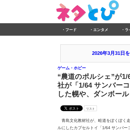
フード
エンタメ
ラ
2026年3月3
ゲーム・ホビー
“農道のポルシェ”が1
社が「1/64 サンバ
した幌や、ダンボール
リスト
青島文化教材社が、畦道をぽくぽく走る
ルにしたカプセルトイ「1/64 サンバ