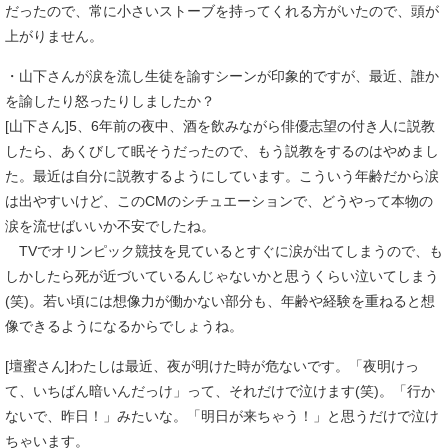
だったので、常に小さいストーブを持ってくれる方がいたので、頭が
上がりません。
・山下さんが涙を流し生徒を諭すシーンが印象的ですが、最近、誰か
を諭したり怒ったりしましたか？
[山下さん]5、6年前の夜中、酒を飲みながら俳優志望の付き人に説教
したら、あくびして眠そうだったので、もう説教をするのはやめまし
た。最近は自分に説教するようにしています。こういう年齢だから涙
は出やすいけど、このCMのシチュエーションで、どうやって本物の
涙を流せばいいか不安でしたね。
TVでオリンピック競技を見ているとすぐに涙が出てしまうので、も
しかしたら死が近づいているんじゃないかと思うくらい泣いてしまう
(笑)。若い頃には想像力が働かない部分も、年齢や経験を重ねると想
像できるようになるからでしょうね。
[壇蜜さん]わたしは最近、夜が明けた時が危ないです。「夜明けっ
て、いちばん暗いんだっけ」って、それだけで泣けます(笑)。「行か
ないで、昨日！」みたいな。「明日が来ちゃう！」と思うだけで泣け
ちゃいます。