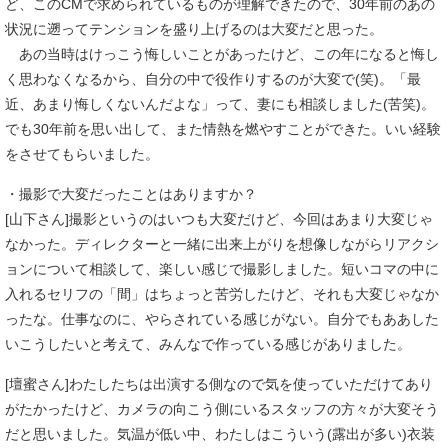
ど、このCMで求められているものが理解できたので、30年前のあの
状況に遡ってテンションを盛り上げるのは大変だと思った。
あの当時はけっこう悔しいことがあったけど、この年になると悔し
く思わなくなるから、自分の中で役作りするのが大変で(笑)。「最
近、あまり悔しくないんだよな」って、妻にも相談しました(苦笑)。
でも30年前を思い出して、また情熱を燃やすことができた。いい経験
をさせてもらいました。
・撮影で大変だったことはありますか？
[山下さん]撮影というのはいつも大変だけど、今回はあまり大変じゃ
なかった。ディレクターと一緒に出来上がりを想像しながらリアクシ
ョンについて相談して、楽しい感じで撮影しました。短いコマの中に
入れるセリフの「間」はちょっと苦労したけど、それも大変じゃなか
ったな。仕事なのに、やらされている感じがない。自分でもああした
いこうしたいと考えて、みんなで作っている感じがありました。
[壇蜜さん]わたしたちは出演する側なので気を使っていただけてあり
がたかったけど、カメラの向こう側にいるスタッフの方々が大変そう
だと思いました。気温が低い中、わたしはこういう(露出が多い)衣装