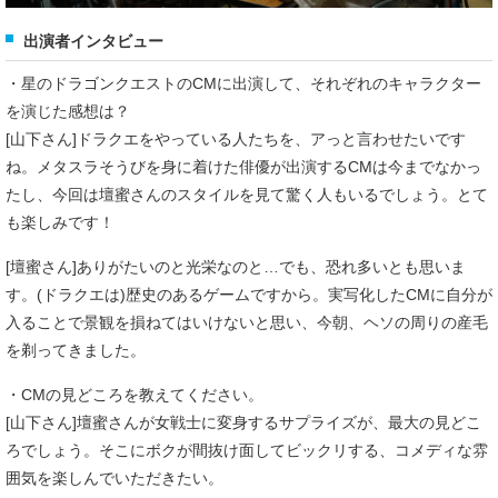
出演者インタビュー
・星のドラゴンクエストのCMに出演して、それぞれのキャラクター
を演じた感想は？
[山下さん]ドラクエをやっている人たちを、アっと言わせたいです
ね。メタスラそうびを身に着けた俳優が出演するCMは今までなかっ
たし、今回は壇蜜さんのスタイルを見て驚く人もいるでしょう。とて
も楽しみです！
[壇蜜さん]ありがたいのと光栄なのと…でも、恐れ多いとも思いま
す。(ドラクエは)歴史のあるゲームですから。実写化したCMに自分が
入ることで景観を損ねてはいけないと思い、今朝、ヘソの周りの産毛
を剃ってきました。
・CMの見どころを教えてください。
[山下さん]壇蜜さんが女戦士に変身するサプライズが、最大の見どこ
ろでしょう。そこにボクが間抜け面してビックリする、コメディな雰
囲気を楽しんでいただきたい。