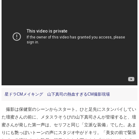
星ドラCMメイキング 山下真司の熱血すぎるCM撮影現場
撮影は保健室のシーンからスタート。ひと足先にスタンバイしてい
た壇蜜さんの前に、メタスラそうびの山下真司さんが登場すると、壇
蜜さんが発した第一声は、セリフと同じ「立派な装備」でした。あま
りにも艶っぽいトーンの声にスタジオ中がドキリ。「美女の前で緊張