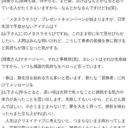
[壇蜜さん]冒険も愛。理不尽も、また愛。泣けばなんとかなると思っ
ている人がたくさんいますから…なんとかなるんですけどね(笑)。
・「メタスラそうび」プレゼントキャンペーンが始まりますが、日常
生活で手放せないアイテムは？
[山下さん]このメタスラそうびですね。このまま街に出て見せびらか
したい。人間はみんな弱いけれど、こうして勇者の装備を身に着ける
と気持ちが強くなった気がする。
[壇蜜さん]マネージャー。それと事務所(笑)。タレントはそれが生命線
ですから、いつも感謝の気持ちをペロっと言っています。
・春は、新生活を始める方も多いと思います。新たな「冒険者」に向
けてメッセージを
[山下さん]年をとると、若い頃は大胆で色々なことに挑戦する気力や
体力があったことを思い出します。失敗してもいいから、どんどん挑
んでほしい。小さくまとまらないで、夢を大きく持って、挫折を味わ
ったらまた立ち上がればいい。
人生はクリエイティブに考えないと、つまらないまま終わってしま
う。温室で育つと強くなれないから、雑草のようにたくましく生きて