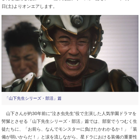
日(土)よりオンエアします。
「山下先生シリーズ・部活」篇
山下さんが約30年前に“泣き虫先生”役で主演した人気学園ドラマを
髣髴とさせる「山下先生シリーズ・部活」篇では、部室でうつむく生
徒たちに、「お前ら、なんでモンスターに負けたかわかるか！」「装
備が弱いからだ！」と涙を流しながら、星ドラにおける装備の重要性