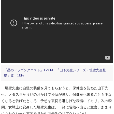
『星のドラゴンクエスト』TVCM 「山下先生シリーズ・壇蜜先生登
場」篇 15秒
壇蜜先生に自慢の装備を見てもらおうと、保健室を訪ねた山下先
生。メタスラそうびのおかげで怪我が減り、保健室へ来ることも少な
くなると告げたところ、予想を裏切る淋しげな表情にドキリ。次の瞬
間、女戦士に変身した壇蜜先生は、一緒に冒険へ出ると宣言。あまり
にもセクシーな衣装を見た山下先生のリアクションは……。