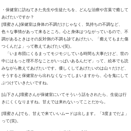
・保健室に訪ねてきた先生や生徒たちを、どんな治療や言葉で癒して
あげたいですか？
[壇蜜さん]保健室は身体の不調だけじゃなく、気持ちの不調など、
色々な事情があって来るところ。心と身体はつながっているので、不
調があるときはその反対側の不調も診てあげたい。「癒えてもまた傷
つくんだよ」って教えてあげたい(笑)。
「いま布団にくるまってモジモジしている時間も大事だけど、世の
中にはもっと理不尽なことがいっぱいあるんだぞ」って、絵本でも読
みながら教えてあげたいです。優しくしてあげたいのは山々だけど、
そうすると保健室から出れなくなってしまいますから、心を鬼にして
ぶつけていきたいですね。
[山下さん]壇蜜さんが保健室にいてそういう話をされたら、生徒は行
きにくくなりますね。甘えでは来れないってことだから。
[壇蜜さん]でも、甘えで来ていいムードは出します。「3度までだよ」
って(笑)。