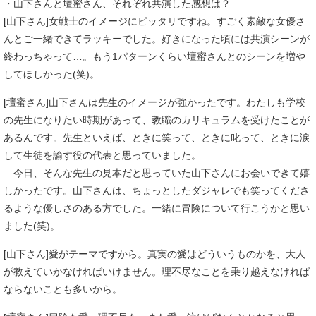
・山下さんと壇蜜さん、それぞれ共演した感想は？
[山下さん]女戦士のイメージにピッタリですね。すごく素敵な女優さ
んとご一緒できてラッキーでした。好きになった頃には共演シーンが
終わっちゃって…。もう1パターンくらい壇蜜さんとのシーンを増や
してほしかった(笑)。
[壇蜜さん]山下さんは先生のイメージが強かったです。わたしも学校
の先生になりたい時期があって、教職のカリキュラムを受けたことが
あるんです。先生といえば、ときに笑って、ときに叱って、ときに涙
して生徒を諭す役の代表と思っていました。
今日、そんな先生の見本だと思っていた山下さんにお会いできて嬉
しかったです。山下さんは、ちょっとしたダジャレでも笑ってくださ
るような優しさのある方でした。一緒に冒険について行こうかと思い
ました(笑)。
[山下さん]愛がテーマですから。真実の愛はどういうものかを、大人
が教えていかなければいけません。理不尽なことを乗り越えなければ
ならないことも多いから。