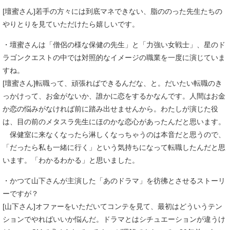
[壇蜜さん]若手の方々には到底マネできない、脂ののった先生たちの
やりとりを見ていただけたら嬉しいです。
・壇蜜さんは「僧侶の様な保健の先生」と「力強い女戦士」、星のド
ラゴンクエストの中では対照的なイメージの職業を一度に演じていま
すね。
[壇蜜さん]転職って、頑張ればできるんだな、と。だいたい転職のき
っかけって、お金がないか、誰かに恋をするかなんです。人間はお金
か恋の悩みがなければ前に踏み出せませんから。わたしが演じた役
は、目の前のメタスラ先生にほのかな恋心があったんだと思います。
保健室に来なくなったら淋しくなっちゃうのは本音だと思うので、
「だったら私も一緒に行く」という気持ちになって転職したんだと思
います。「わかるわかる」と思いました。
・かつて山下さんが主演した「あのドラマ」を彷彿とさせるストーリ
ーですが？
[山下さん]オファーをいただいてコンテを見て、最初はどういうテン
ションでやればいいか悩んだ。ドラマとはシチュエーションが違うけ