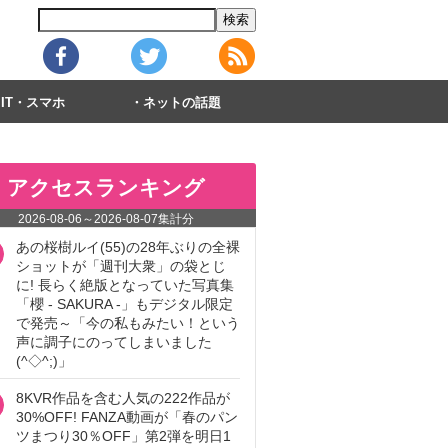
IT・スマホ
ネットの話題
アクセスランキング
2026-08-06
～
2026-08-07
集計分
あの桜樹ルイ(55)の28年ぶりの全裸
ショットが「週刊大衆」の袋とじ
に! 長らく絶版となっていた写真集
「櫻 - SAKURA -」もデジタル限定
で発売～「今の私もみたい！という
声に調子にのってしまいました
(^◇^;)」
8KVR作品を含む人気の222作品が
30%OFF! FANZA動画が「春のパン
ツまつり30％OFF」第2弾を明日1