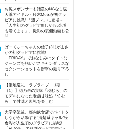
お尻スポンサーも話題のNGなし破
天荒アイドル・鈴木Mob.が初グラ
ビアに挑戦! 「週プレ」に登場～
「人生初のグラビア!!!しかも5水着
も着てます」。撮影の裏側動画も公
開
ぱーてぃーちゃんの信子(31)がまさ
かの初グラビアに挑戦!
「FRIDAY」でおなじみのタイトな
ジーンズを脱いだスキャンダラスな
セクシーショットを衝撃の撮り下ろ
し
【聖地巡礼・ラブライブ！ 1期
（1）】穂乃果の実家「穂むら」の
モデルになった老舗甘味処「竹む
ら」で甘味と巡礼を楽しむ
大学卒業後、都内飲食店でバイトを
しながら活動する“清楚系ギャル”笹
倉彩が人生初のグラビアに挑戦!
「FLASH」で鮮烈グラビアデビュ