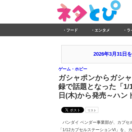
フード
エンタメ
ラ
2026年3月3
ゲーム・ホビー
ガシャポンからガシャポ
録で話題となった「1/
日(木)から発売～ハ
リスト
バンダイ ベンダー事業部が、カプセル
「1/12カプセルステーションVI」を、