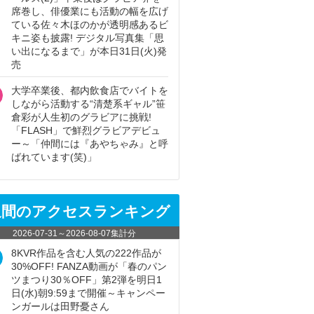
席巻し、俳優業にも活動の幅を広げ
ている佐々木ほのかが透明感あるビ
キニ姿も披露! デジタル写真集「思
い出になるまで」が本日31日(火)発
売
大学卒業後、都内飲食店でバイトを
しながら活動する“清楚系ギャル”笹
倉彩が人生初のグラビアに挑戦!
「FLASH」で鮮烈グラビアデビュ
ー～「仲間には『あやちゃみ』と呼
ばれています(笑)」
週間のアクセスランキング
2026-07-31
～
2026-08-07
集計分
8KVR作品を含む人気の222作品が
30%OFF! FANZA動画が「春のパン
ツまつり30％OFF」第2弾を明日1
日(水)朝9:59まで開催～キャンペー
ンガールは田野憂さん