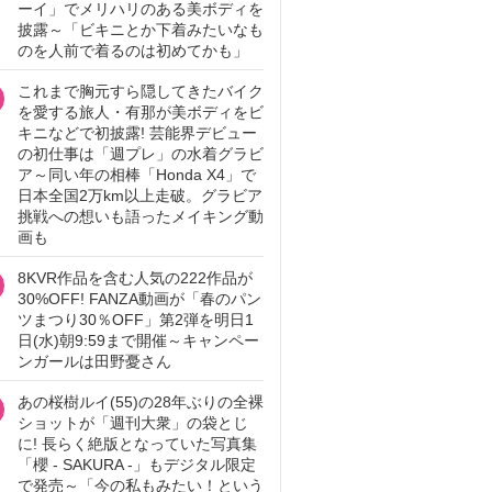
ーイ」でメリハリのある美ボディを
披露～「ビキニとか下着みたいなも
のを人前で着るのは初めてかも」
これまで胸元すら隠してきたバイク
を愛する旅人・有那が美ボディをビ
キニなどで初披露! 芸能界デビュー
の初仕事は「週プレ」の水着グラビ
ア～同い年の相棒「Honda X4」で
日本全国2万km以上走破。グラビア
挑戦への想いも語ったメイキング動
画も
8KVR作品を含む人気の222作品が
30%OFF! FANZA動画が「春のパン
ツまつり30％OFF」第2弾を明日1
日(水)朝9:59まで開催～キャンペー
ンガールは田野憂さん
あの桜樹ルイ(55)の28年ぶりの全裸
ショットが「週刊大衆」の袋とじ
に! 長らく絶版となっていた写真集
「櫻 - SAKURA -」もデジタル限定
で発売～「今の私もみたい！という