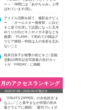
ー～「仲間には『あやちゃみ』と呼
ばれています(笑)」
アイドル活動を経て、撮影会デビュ
ー、「オールスター後夜祭」に白ビ
キニ姿で出演して話題になった五木
ゆうりが白ビキニやメガネ姿などを
披露! 「FLASH」で初めての雑誌グ
ラビア挑戦～特技は人の名前を忘れ
ないこと
桜井日奈子が衝撃の初ビキニ! 芸能
活動10周年記念写真集の先行カッ
トが「FRIDAY」に掲載
ヵ月のアクセスランキング
2026-07-08
～
2026-08-07
集計分
「FRUITS ZIPPER」の水色担当“ま
なふぃ”こと真中まなが待望の初水
着グラビアに挑戦! 「週刊プレイボ