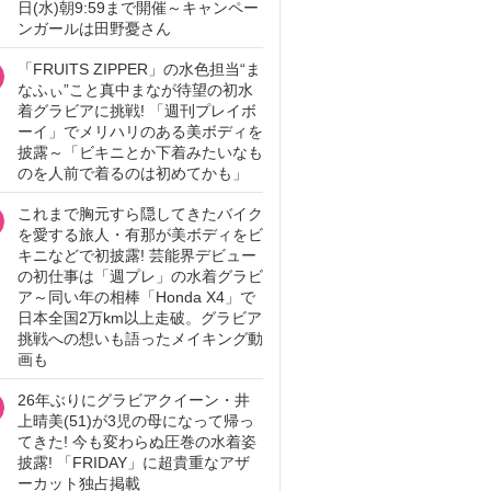
日(水)朝9:59まで開催～キャンペー
ンガールは田野憂さん
「FRUITS ZIPPER」の水色担当“ま
なふぃ”こと真中まなが待望の初水
着グラビアに挑戦! 「週刊プレイボ
ーイ」でメリハリのある美ボディを
披露～「ビキニとか下着みたいなも
のを人前で着るのは初めてかも」
これまで胸元すら隠してきたバイク
を愛する旅人・有那が美ボディをビ
キニなどで初披露! 芸能界デビュー
の初仕事は「週プレ」の水着グラビ
ア～同い年の相棒「Honda X4」で
日本全国2万km以上走破。グラビア
挑戦への想いも語ったメイキング動
画も
26年ぶりにグラビアクイーン・井
上晴美(51)が3児の母になって帰っ
てきた! 今も変わらぬ圧巻の水着姿
披露! 「FRIDAY」に超貴重なアザ
ーカット独占掲載