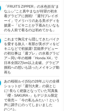
「FRUITS ZIPPER」の水色担当“ま
なふぃ”こと真中まなが待望の初水
着グラビアに挑戦! 「週刊プレイボ
ーイ」でメリハリのある美ボディを
披露～「ビキニとか下着みたいなも
のを人前で着るのは初めてかも」
これまで胸元すら隠してきたバイク
を愛する旅人・有那が美ボディをビ
キニなどで初披露! 芸能界デビュー
の初仕事は「週プレ」の水着グラビ
ア～同い年の相棒「Honda X4」で
日本全国2万km以上走破。グラビア
挑戦への想いも語ったメイキング動
画も
あの桜樹ルイ(55)の28年ぶりの全裸
ショットが「週刊大衆」の袋とじ
に! 長らく絶版となっていた写真集
「櫻 - SAKURA -」もデジタル限定
で発売～「今の私もみたい！という
声に調子にのってしまいました
(^◇^;)」