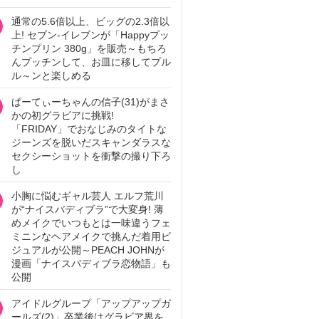
通常の5.6倍以上、ビッグの2.3倍以
上! セブン‐イレブンが「Happyプッ
チンプリン 380g」を販売～もちろ
んプッチンして、お皿に移してプル
ル～ンと楽しめる
ぱーてぃーちゃんの信子(31)がまさ
かの初グラビアに挑戦!
「FRIDAY」でおなじみのタイトな
ジーンズを脱いだスキャンダラスな
セクシーショットを衝撃の撮り下ろ
し
小胸に悩むギャル芸人 エルフ荒川
が“ナイスバディブラ”で大変身! 薄
めメイクでいつもとは一味違うフェ
ミニンなヘアメイクで挑んだ着用ビ
ジュアルが公開～PEACH JOHNが
漫画「ナイスバディブラ恋物語」も
公開
アイドルグループ「アップアップガ
ールズ(2)」卒業後はグラビア界を