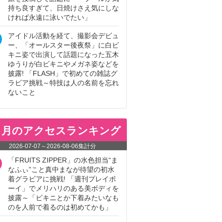
持ち良すぎて、日焼けさえ気にしな
ければ永遠に泳いでたい」
アイドル活動を経て、撮影会デビュ
ー、「オールスター後夜祭」に白ビ
キニ姿で出演して話題になった五木
ゆうりが白ビキニやメガネ姿などを
披露! 「FLASH」で初めての雑誌グ
ラビア挑戦～特技は人の名前を忘れ
ないこと
ヵ月のアクセスランキング
2026-07-07
～
2026-08-06
集計分
「FRUITS ZIPPER」の水色担当“ま
なふぃ”こと真中まなが待望の初水
着グラビアに挑戦! 「週刊プレイボ
ーイ」でメリハリのある美ボディを
披露～「ビキニとか下着みたいなも
のを人前で着るのは初めてかも」