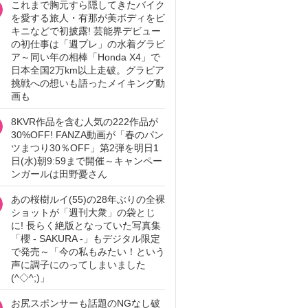
これまで胸元すら隠してきたバイク
を愛する旅人・有那が美ボディをビ
キニなどで初披露! 芸能界デビュー
の初仕事は「週プレ」の水着グラビ
ア～同い年の相棒「Honda X4」で
日本全国2万km以上走破。グラビア
挑戦への想いも語ったメイキング動
画も
8KVR作品を含む人気の222作品が
30%OFF! FANZA動画が「春のパン
ツまつり30％OFF」第2弾を明日1
日(水)朝9:59まで開催～キャンペー
ンガールは田野憂さん
あの桜樹ルイ(55)の28年ぶりの全裸
ショットが「週刊大衆」の袋とじ
に! 長らく絶版となっていた写真集
「櫻 - SAKURA -」もデジタル限定
で発売～「今の私もみたい！という
声に調子にのってしまいました
(^◇^;)」
お尻スポンサーも話題のNGなし破