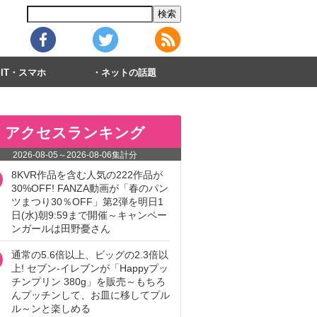
IT・スマホ
ネットの話題
アクセスランキング
2026-08-05
～
2026-08-06
集計分
8KVR作品を含む人気の222作品が
30%OFF! FANZA動画が「春のパン
ツまつり30％OFF」第2弾を明日1
日(水)朝9:59まで開催～キャンペー
ンガールは田野憂さん
通常の5.6倍以上、ビッグの2.3倍以
上! セブン‐イレブンが「Happyプッ
チンプリン 380g」を販売～もちろ
んプッチンして、お皿に移してプル
ル～ンと楽しめる