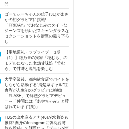
開
ぱーてぃーちゃんの信子(31)がまさ
かの初グラビアに挑戦!
「FRIDAY」でおなじみのタイトな
ジーンズを脱いだスキャンダラスな
セクシーショットを衝撃の撮り下ろ
し
【聖地巡礼・ラブライブ！ 1期
（1）】穂乃果の実家「穂むら」の
モデルになった老舗甘味処「竹む
ら」で甘味と巡礼を楽しむ
大学卒業後、都内飲食店でバイトを
しながら活動する“清楚系ギャル”笹
倉彩が人生初のグラビアに挑戦!
「FLASH」で鮮烈グラビアデビュ
ー～「仲間には『あやちゃみ』と呼
ばれています(笑)」
TBSの出水麻衣アナ(40)が水着姿も
披露! 自身のInstagramに弾丸台湾
旅を投稿して話題に～「プールが気