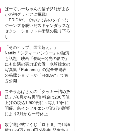
ぱーてぃーちゃんの信子(31)がまさ
かの初グラビアに挑戦!
「FRIDAY」でおなじみのタイトな
ジーンズを脱いだスキャンダラスな
セクシーショットを衝撃の撮り下ろ
し
「そのヒップ、国宝超え。」
Netflix「シティーハンター」の熱演
も話題、映画「長崎─閃光の影で」
にも出演の実力派女優・水崎綾女の
写真集「Euteamo」の完全未発表
の秘蔵ショットが「FRIDAY」で独
占公開
ステラおばさんの「クッキー詰め放
題」が6月から再開! 料金は200円値
上げの税込1,900円に～毎月19日に
開催。鳥インフルエンザ流行の影響
により3月から一時休止
数字選択式宝くじ「ロト 6」で1等5
億4,874万7,800円が発生! 発生売り