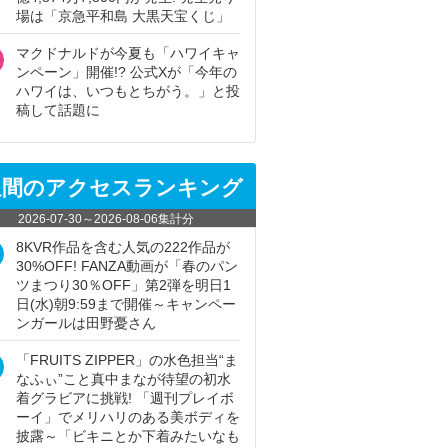
場は「京急平和島 大黒天宝くじ」
マクドナルドが今夏も「ハワイキャ
ンペーン」開催!? 公式Xが「今年の
ハワイは、いつもとちがう。」と投
稿して話題に
週間のアクセスランキング
2026-07-30
～
2026-08-06
集計分
8KVR作品を含む人気の222作品が
30%OFF! FANZA動画が「春のパン
ツまつり30％OFF」第2弾を明日1
日(水)朝9:59まで開催～キャンペー
ンガールは田野憂さん
「FRUITS ZIPPER」の水色担当“ま
なふぃ”こと真中まなが待望の初水
着グラビアに挑戦! 「週刊プレイボ
ーイ」でメリハリのある美ボディを
披露～「ビキニとか下着みたいなも