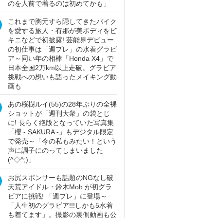
のを人前で着るのは初めてかも」
これまで胸元すら隠してきたバイク
を愛する旅人・有那が美ボディをビ
キニなどで初披露! 芸能界デビュー
の初仕事は「週プレ」の水着グラビ
ア～同い年の相棒「Honda X4」で
日本全国2万km以上走破。グラビア
挑戦への想いも語ったメイキング動
画も
あの桜樹ルイ(55)の28年ぶりの全裸
ショットが「週刊大衆」の袋とじ
に! 長らく絶版となっていた写真集
「櫻 - SAKURA -」もデジタル限定
で発売～「今の私もみたい！という
声に調子にのってしまいました
(^◇^;)」
お尻スポンサーも話題のNGなし破
天荒アイドル・鈴木Mob.が初グラ
ビアに挑戦! 「週プレ」に登場～
「人生初のグラビア!!!しかも5水着
も着てます」。撮影の裏側動画も公