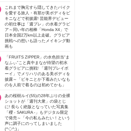
これまで胸元すら隠してきたバイク
を愛する旅人・有那が美ボディをビ
キニなどで初披露! 芸能界デビュー
の初仕事は「週プレ」の水着グラビ
ア～同い年の相棒「Honda X4」で
日本全国2万km以上走破。グラビア
挑戦への想いも語ったメイキング動
画も
「FRUITS ZIPPER」の水色担当“ま
なふぃ”こと真中まなが待望の初水
着グラビアに挑戦! 「週刊プレイボ
ーイ」でメリハリのある美ボディを
披露～「ビキニとか下着みたいなも
のを人前で着るのは初めてかも」
あの桜樹ルイ(55)の28年ぶりの全裸
ショットが「週刊大衆」の袋とじ
に! 長らく絶版となっていた写真集
「櫻 - SAKURA -」もデジタル限定
で発売～「今の私もみたい！という
声に調子にのってしまいました
(^◇^;)」