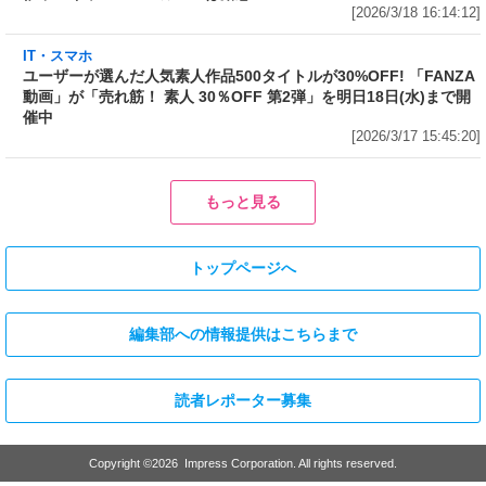
ユーザーが選んだ人気素人作品500タイトルが
30%OFF! 「FANZA動画」が「売れ筋！ 素人
30％OFF 第2弾」を明日18日(水)まで開催中
[2026/3/17 15:45:20]
IT・スマホ
IT・スマホ
Amazonで開催中の「最大
「FANZA」7周年記念でVR74作
50%OFF! Kindle本新学期応援セ
品を含む805タイトルが半額!
ール」から5冊をピックアップ!
「FANZA動画」が「50%OFFキ
「頭が冴える! 毎日が充実する! ス
ャンペーン 第8弾」を本日16日
ゴい早起き」は50%OFF、「『す
(月)から開催
ぐ不安になってしまう』が一瞬で
[2026/3/16 16:38:41]
消える方法」も50%OFF
[2026/3/17 15:22:32]
IT・スマホ
Amazonで1万冊以上が対象の「最大70%OFF Kindle本 読書強化
週間フェア」から5冊をピックアップ! 「図解 眠れなくなるほど面
白い 昭和の話」は50%OFF、「電通アートディレクターが本気で
考えた! 美しすぎるパワポ」は60%OFF
[2026/3/16 15:36:59]
IT・スマホ