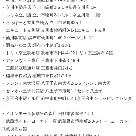
・立川伊勢丹店 立川市曙町2-5-1伊勢丹立川店 1F
・ルミネ立川店 立川市曙町2-1-1ルミネ立川店 1階
・ららぽーと立川立飛店 立川市泉町935-1
・エキュート立川店 立川市柴崎町3-1-1エキュート立川
・仙川駅前店 調布市仙川町1-49-2パール仙川 1F
・調布パルコ店 調布市小島町1-38-1
・トリエ京王調布店 調布市布田4-4-22トリエ京王調布 A館
・アトレヴィ三鷹店 三鷹市下連雀3-46-4
・三鷹武蔵境通り店 三鷹市井口2-1-2
・稲城東長沼店 稲城市東長沼1711-6
・フレンテ南大沢店 八王子市南大沢2-1-6フレンテ南大沢
・セレオ八王子北館店 八王子市旭町1-1セレオ八王子
・京王府中駅ビル店 府中市府中町1-2-1京王府中ショッピングセンタ
ー
・イオンモール多摩平の森店 日野市多摩平2-4-1
・武蔵境イトーヨーカドー店 武蔵野市境南町2-3-6イトーヨーカドー
武蔵境店西館