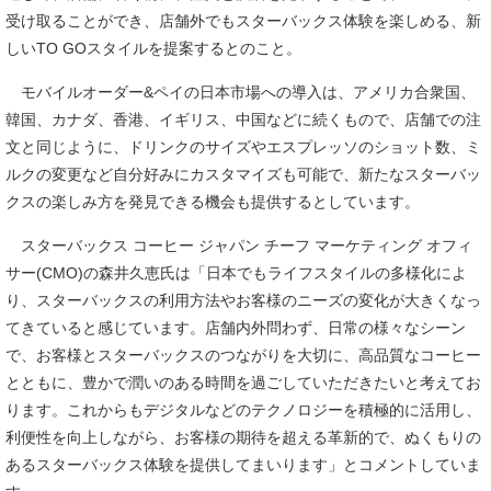
受け取ることができ、店舗外でもスターバックス体験を楽しめる、新
しいTO GOスタイルを提案するとのこと。
モバイルオーダー&ペイの日本市場への導入は、アメリカ合衆国、
韓国、カナダ、香港、イギリス、中国などに続くもので、店舗での注
文と同じように、ドリンクのサイズやエスプレッソのショット数、ミ
ルクの変更など自分好みにカスタマイズも可能で、新たなスターバッ
クスの楽しみ方を発見できる機会も提供するとしています。
スターバックス コーヒー ジャパン チーフ マーケティング オフィ
サー(CMO)の森井久恵氏は「日本でもライフスタイルの多様化によ
り、スターバックスの利用方法やお客様のニーズの変化が大きくなっ
てきていると感じています。店舗内外問わず、日常の様々なシーン
で、お客様とスターバックスのつながりを大切に、高品質なコーヒー
とともに、豊かで潤いのある時間を過ごしていただきたいと考えてお
ります。これからもデジタルなどのテクノロジーを積極的に活用し、
利便性を向上しながら、お客様の期待を超える革新的で、ぬくもりの
あるスターバックス体験を提供してまいります」とコメントしていま