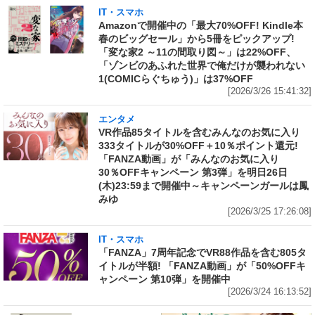
IT・スマホ
Amazonで開催中の「最大70%OFF! Kindle本
春のビッグセール」から5冊をピックアップ!
「変な家2 ～11の間取り図～」は22%OFF、
「ゾンビのあふれた世界で俺だけが襲われない
1(COMICらぐちゅう)」は37%OFF
[2026/3/26 15:41:32]
エンタメ
VR作品85タイトルを含むみんなのお気に入り
333タイトルが30%OFF＋10％ポイント還元!
「FANZA動画」が「みんなのお気に入り
30％OFFキャンペーン 第3弾」を明日26日
(木)23:59まで開催中～キャンペーンガールは鳳
みゆ
[2026/3/25 17:26:08]
IT・スマホ
「FANZA」7周年記念でVR88作品を含む805タ
イトルが半額! 「FANZA動画」が「50%OFFキ
ャンペーン 第10弾」を開催中
[2026/3/24 16:13:52]