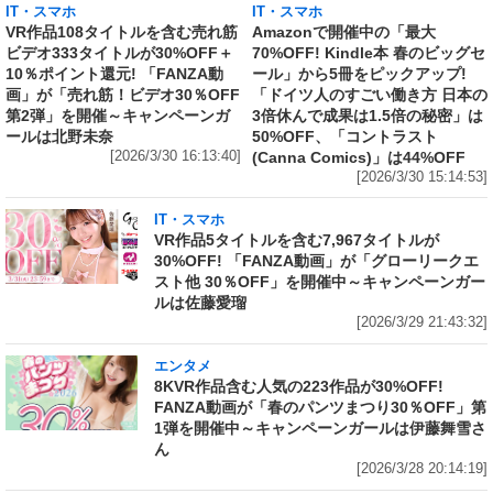
IT・スマホ
IT・スマホ
VR作品108タイトルを含む売れ筋
Amazonで開催中の「最大
ビデオ333タイトルが30%OFF＋
70%OFF! Kindle本 春のビッグセ
10％ポイント還元! 「FANZA動
ール」から5冊をピックアップ!
画」が「売れ筋！ビデオ30％OFF
「ドイツ人のすごい働き方 日本の
第2弾」を開催～キャンペーンガ
3倍休んで成果は1.5倍の秘密」は
ールは北野未奈
50%OFF、「コントラスト
[2026/3/30 16:13:40]
(Canna Comics)」は44%OFF
[2026/3/30 15:14:53]
IT・スマホ
VR作品5タイトルを含む7,967タイトルが
30%OFF! 「FANZA動画」が「グローリークエ
スト他 30％OFF」を開催中～キャンペーンガー
ルは佐藤愛瑠
[2026/3/29 21:43:32]
エンタメ
8KVR作品含む人気の223作品が30%OFF!
FANZA動画が「春のパンツまつり30％OFF」第
1弾を開催中～キャンペーンガールは伊藤舞雪さ
ん
[2026/3/28 20:14:19]