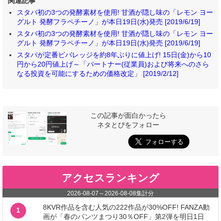
関連記事
スタバ初の3つの発酵素材を使用! 甘酒が隠し味の「レモン ヨー
グルト 発酵フラペチーノ」が本日19日(水)発売 [2019/6/19]
スタバ初の3つの発酵素材を使用! 甘酒が隠し味の「レモン ヨー
グルト 発酵フラペチーノ」が本日19日(水)発売 [2019/6/19]
スタバが定番ビバレッジを約8年ぶりに値上げ! 15日(金)から10
円から20円値上げ～「パートナー(従業員)および将来へのさら
なる投資を可能にするための価格改定」 [2019/2/12]
この記事が面白かったら
ネタとぴをフォロー
アクセスランキング
2026-08-07
～
2026-08-08
集計分
8KVR作品を含む人気の222作品が30%OFF! FANZA動
1
画が「春のパンツまつり30％OFF」第2弾を明日1日