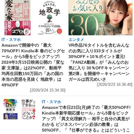
IT・スマホ
エンタメ
Amazonで開催中の「最大
VR作品76タイトルを含むみんな
70%OFF! Kindle本 春のビッグセ
のお気に入り333タイトルが
ール」から5冊をピックアップ!
30%OFF＋10％ポイント還元!
2024年3月15日映画公開の「変な
「FANZA動画」が「みんなのお
家 文庫版」は22%OFF、動画平
気に入り 30％OFFキャンペーン
均再生回数150万回の「あの国の
第2弾」を開催中～キャンペーン
本当の思惑を見抜く 地政学」は
ガールは西元めいさ
49%OFF
[2026/3/23 16:36:40]
[2026/3/24 15:34:30]
IT・スマホ
Amazonで本日23日(月)終了の「最大50%OFF!
Kindle本新学期応援セール」から5冊をピック
アップ! 「異文化理解力 ─ 相手と自分の真意が
わかる ビジネスパーソン必須の教養」は
50%OFF、「『仕事ができる』とはどういうこ