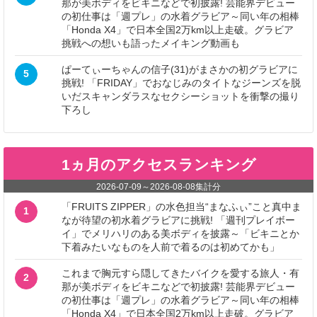
那が美ボディをビキニなどで初披露! 芸能界デビュー
の初仕事は「週プレ」の水着グラビア～同い年の相棒
「Honda X4」で日本全国2万km以上走破。グラビア
挑戦への想いも語ったメイキング動画も
ぱーてぃーちゃんの信子(31)がまさかの初グラビアに
5
挑戦! 「FRIDAY」でおなじみのタイトなジーンズを脱
いだスキャンダラスなセクシーショットを衝撃の撮り
下ろし
1ヵ月のアクセスランキング
2026-07-09
～
2026-08-08
集計分
「FRUITS ZIPPER」の水色担当“まなふぃ”こと真中ま
1
なが待望の初水着グラビアに挑戦! 「週刊プレイボー
イ」でメリハリのある美ボディを披露～「ビキニとか
下着みたいなものを人前で着るのは初めてかも」
これまで胸元すら隠してきたバイクを愛する旅人・有
2
那が美ボディをビキニなどで初披露! 芸能界デビュー
の初仕事は「週プレ」の水着グラビア～同い年の相棒
「Honda X4」で日本全国2万km以上走破。グラビア