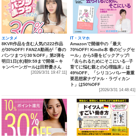
エンタメ
IT・スマホ
8KVR作品を含む人気の222作品
Amazonで開催中の「最大
が30%OFF! FANZA動画が「春の
70%OFF! Kindle本 春のビッグセ
パンツまつり30％OFF」第2弾を
ール」から5冊をピックアップ!
明日1日(水)朝9:59まで開催～キ
「去られるためにそこにいる─子
ャンペーンガールは田野憂さん
育てに悩む親との心理臨床」は
[2026/3/31 19:47:11]
49%OFF、「シリコンバレー最重
要思想家ナヴァル・ラヴィカン
ト」は50%OFF
[2026/3/31 14:48:41]