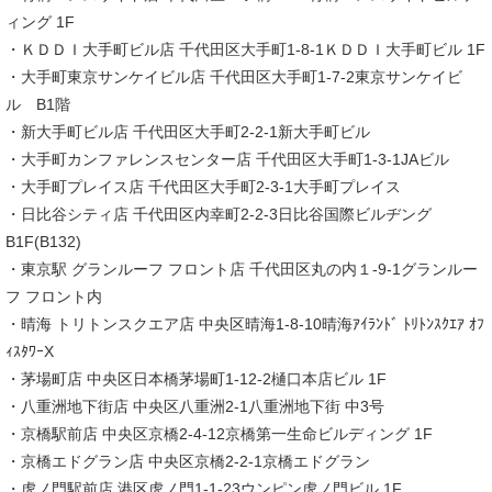
ィング 1F
・ＫＤＤＩ大手町ビル店 千代田区大手町1-8-1ＫＤＤＩ大手町ビル 1F
・大手町東京サンケイビル店 千代田区大手町1-7-2東京サンケイビ
ル B1階
・新大手町ビル店 千代田区大手町2-2-1新大手町ビル
・大手町カンファレンスセンター店 千代田区大手町1-3-1JAビル
・大手町プレイス店 千代田区大手町2-3-1大手町プレイス
・日比谷シティ店 千代田区内幸町2-2-3日比谷国際ビルヂング
B1F(B132)
・東京駅 グランルーフ フロント店 千代田区丸の内１-9-1グランルー
フ フロント内
・晴海 トリトンスクエア店 中央区晴海1-8-10晴海ｱｲﾗﾝﾄﾞ ﾄﾘﾄﾝｽｸｴｱ ｵﾌ
ｨｽﾀﾜｰX
・茅場町店 中央区日本橋茅場町1-12-2樋口本店ビル 1F
・八重洲地下街店 中央区八重洲2-1八重洲地下街 中3号
・京橋駅前店 中央区京橋2-4-12京橋第一生命ビルディング 1F
・京橋エドグラン店 中央区京橋2-2-1京橋エドグラン
・虎ノ門駅前店 港区虎ノ門1-1-23ウンピン虎ノ門ビル 1F