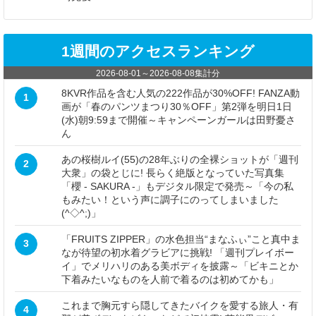
1週間のアクセスランキング
2026-08-01
～
2026-08-08
集計分
8KVR作品を含む人気の222作品が30%OFF! FANZA動
1
画が「春のパンツまつり30％OFF」第2弾を明日1日
(水)朝9:59まで開催～キャンペーンガールは田野憂さ
ん
あの桜樹ルイ(55)の28年ぶりの全裸ショットが「週刊
2
大衆」の袋とじに! 長らく絶版となっていた写真集
「櫻 - SAKURA -」もデジタル限定で発売～「今の私
もみたい！という声に調子にのってしまいました
(^◇^;)」
「FRUITS ZIPPER」の水色担当“まなふぃ”こと真中ま
3
なが待望の初水着グラビアに挑戦! 「週刊プレイボー
イ」でメリハリのある美ボディを披露～「ビキニとか
下着みたいなものを人前で着るのは初めてかも」
これまで胸元すら隠してきたバイクを愛する旅人・有
4