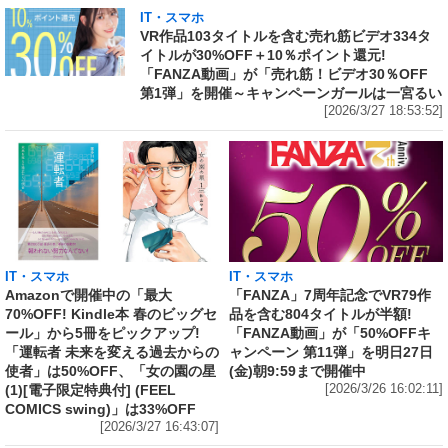
IT・スマホ
VR作品103タイトルを含む売れ筋ビデオ334タ
イトルが30%OFF＋10％ポイント還元!
「FANZA動画」が「売れ筋！ビデオ30％OFF
第1弾」を開催～キャンペーンガールは一宮るい
[2026/3/27 18:53:52]
IT・スマホ
IT・スマホ
Amazonで開催中の「最大
「FANZA」7周年記念でVR79作
70%OFF! Kindle本 春のビッグセ
品を含む804タイトルが半額!
ール」から5冊をピックアップ!
「FANZA動画」が「50%OFFキ
「運転者 未来を変える過去からの
ャンペーン 第11弾」を明日27日
使者」は50%OFF、「女の園の星
(金)朝9:59まで開催中
(1)[電子限定特典付] (FEEL
[2026/3/26 16:02:11]
COMICS swing)」は33%OFF
[2026/3/27 16:43:07]