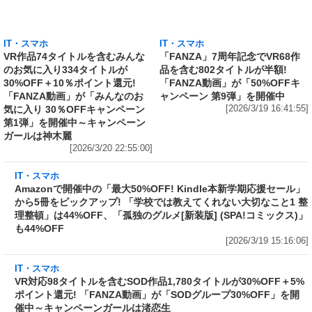
のお気に入り334タイトルが
品を含む802タイトルが半額!
30%OFF＋10％ポイント還元!
「FANZA動画」が「50%OFFキ
「FANZA動画」が「みんなのお
ャンペーン 第9弾」を開催中
気に入り 30％OFFキャンペーン
[2026/3/19 16:41:55]
第1弾」を開催中～キャンペーン
ガールは神木麗
[2026/3/20 22:55:00]
IT・スマホ
Amazonで開催中の「最大50%OFF! Kindle本
新学期応援セール」から5冊をピックアップ!
「学校では教えてくれない大切なこと1 整理整
頓」は44%OFF、「孤独のグルメ[新装版]
(SPA!コミックス)」も44%OFF
[2026/3/19 15:16:06]
IT・スマホ
VR対応98タイトルを含むSOD作品1,780タイト
ルが30%OFF＋5%ポイント還元! 「FANZA動
画」が「SODグループ30%OFF」を開催中～キ
ャンペーンガールは渚恋生
[2026/3/18 16:14:12]
IT・スマホ