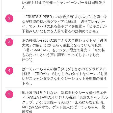
(水)朝9:59まで開催～キャンペーンガールは田野憂さ
ん
「FRUITS ZIPPER」の水色担当“まなふぃ”こと真中ま
2
なが待望の初水着グラビアに挑戦! 「週刊プレイボー
イ」でメリハリのある美ボディを披露～「ビキニとか
下着みたいなものを人前で着るのは初めてかも」
あの桜樹ルイ(55)の28年ぶりの全裸ショットが「週刊
3
大衆」の袋とじに! 長らく絶版となっていた写真集
「櫻 - SAKURA -」もデジタル限定で発売～「今の私
もみたい！という声に調子にのってしまいました
(^◇^;)」
ぱーてぃーちゃんの信子(31)がまさかの初グラビアに
4
挑戦! 「FRIDAY」でおなじみのタイトなジーンズを脱
いだスキャンダラスなセクシーショットを衝撃の撮り
下ろし
地上波では見られない、新感覚セクシー女優バラエテ
5
ィ! FANZA TV初のオリジナル番組「東京スキャンダル
クラブ」が配信開始～うんぱい・架乃ゆらなど出演。
MCはみなみかわ、ゲスト芸人にぱーてぃちゃん、松
崎克俊