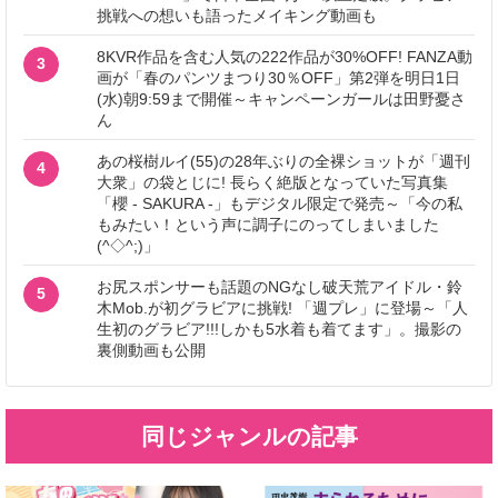
挑戦への想いも語ったメイキング動画も
8KVR作品を含む人気の222作品が30%OFF! FANZA動
3
画が「春のパンツまつり30％OFF」第2弾を明日1日
(水)朝9:59まで開催～キャンペーンガールは田野憂さ
ん
あの桜樹ルイ(55)の28年ぶりの全裸ショットが「週刊
4
大衆」の袋とじに! 長らく絶版となっていた写真集
「櫻 - SAKURA -」もデジタル限定で発売～「今の私
もみたい！という声に調子にのってしまいました
(^◇^;)」
お尻スポンサーも話題のNGなし破天荒アイドル・鈴
5
木Mob.が初グラビアに挑戦! 「週プレ」に登場～「人
生初のグラビア!!!しかも5水着も着てます」。撮影の
裏側動画も公開
同じジャンルの記事