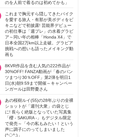
のを人前で着るのは初めてかも」
これまで胸元すら隠してきたバイク
を愛する旅人・有那が美ボディをビ
キニなどで初披露! 芸能界デビュー
の初仕事は「週プレ」の水着グラビ
ア～同い年の相棒「Honda X4」で
日本全国2万km以上走破。グラビア
挑戦への想いも語ったメイキング動
画も
8KVR作品を含む人気の222作品が
30%OFF! FANZA動画が「春のパン
ツまつり30％OFF」第2弾を明日1
日(水)朝9:59まで開催～キャンペー
ンガールは田野憂さん
あの桜樹ルイ(55)の28年ぶりの全裸
ショットが「週刊大衆」の袋とじ
に! 長らく絶版となっていた写真集
「櫻 - SAKURA -」もデジタル限定
で発売～「今の私もみたい！という
声に調子にのってしまいました
(^◇^;)」