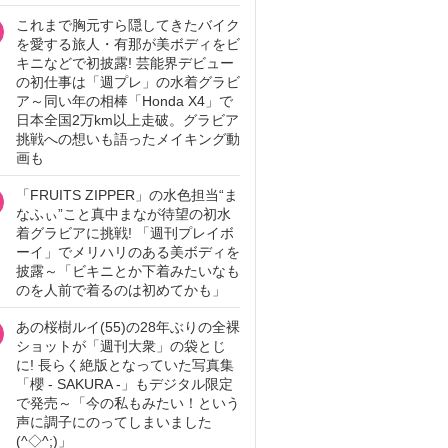
これまで胸元すら隠してきたバイク
を愛する旅人・有那が美ボディをビ
キニなどで初披露! 芸能界デビュー
の初仕事は「週プレ」の水着グラビ
ア～同い年の相棒「Honda X4」で
日本全国2万km以上走破。グラビア
挑戦への想いも語ったメイキング動
画も
「FRUITS ZIPPER」の水色担当“ま
なふぃ”こと真中まなが待望の初水
着グラビアに挑戦! 「週刊プレイボ
ーイ」でメリハリのある美ボディを
披露～「ビキニとか下着みたいなも
のを人前で着るのは初めてかも」
あの桜樹ルイ(55)の28年ぶりの全裸
ショットが「週刊大衆」の袋とじ
に! 長らく絶版となっていた写真集
「櫻 - SAKURA -」もデジタル限定
で発売～「今の私もみたい！という
声に調子にのってしまいました
(^◇^;)」