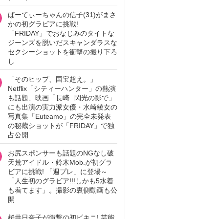
ぱーてぃーちゃんの信子(31)がまさ
かの初グラビアに挑戦!
「FRIDAY」でおなじみのタイトな
ジーンズを脱いだスキャンダラスな
セクシーショットを衝撃の撮り下ろ
し
「そのヒップ、国宝超え。」
Netflix「シティーハンター」の熱演
も話題、映画「長崎─閃光の影で」
にも出演の実力派女優・水崎綾女の
写真集「Euteamo」の完全未発表
の秘蔵ショットが「FRIDAY」で独
占公開
お尻スポンサーも話題のNGなし破
天荒アイドル・鈴木Mob.が初グラ
ビアに挑戦! 「週プレ」に登場～
「人生初のグラビア!!!しかも5水着
も着てます」。撮影の裏側動画も公
開
桜井日奈子が衝撃の初ビキニ! 芸能