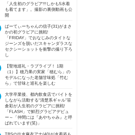
「人生初のグラビア!!!しかも5水着
も着てます」。撮影の裏側動画も公
開
ぱーてぃーちゃんの信子(31)がまさ
かの初グラビアに挑戦!
「FRIDAY」でおなじみのタイトな
ジーンズを脱いだスキャンダラスな
セクシーショットを衝撃の撮り下ろ
し
【聖地巡礼・ラブライブ！ 1期
（1）】穂乃果の実家「穂むら」の
モデルになった老舗甘味処「竹む
ら」で甘味と巡礼を楽しむ
大学卒業後、都内飲食店でバイトを
しながら活動する“清楚系ギャル”笹
倉彩が人生初のグラビアに挑戦!
「FLASH」で鮮烈グラビアデビュ
ー～「仲間には『あやちゃみ』と呼
ばれています(笑)」
TBSの出水麻衣アナ(40)が水着姿も