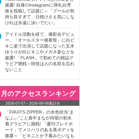
披露! 自身のInstagramに弾丸台湾
旅を投稿して話題に～「プールが気
持ち良すぎて、日焼けさえ気にしな
ければ永遠に泳いでたい」
アイドル活動を経て、撮影会デビュ
ー、「オールスター後夜祭」に白ビ
キニ姿で出演して話題になった五木
ゆうりが白ビキニやメガネ姿などを
披露! 「FLASH」で初めての雑誌グ
ラビア挑戦～特技は人の名前を忘れ
ないこと
ヵ月のアクセスランキング
2026-07-07
～
2026-08-06
集計分
「FRUITS ZIPPER」の水色担当“ま
なふぃ”こと真中まなが待望の初水
着グラビアに挑戦! 「週刊プレイボ
ーイ」でメリハリのある美ボディを
披露～「ビキニとか下着みたいなも