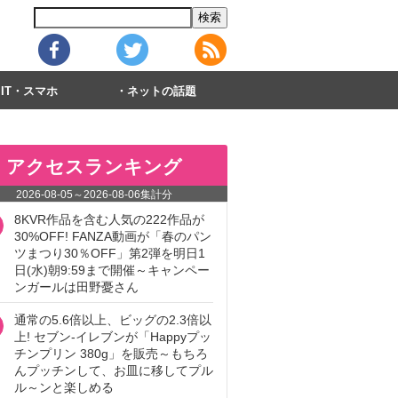
IT・スマホ
ネットの話題
アクセスランキング
2026-08-05
～
2026-08-06
集計分
8KVR作品を含む人気の222作品が
30%OFF! FANZA動画が「春のパン
ツまつり30％OFF」第2弾を明日1
日(水)朝9:59まで開催～キャンペー
ンガールは田野憂さん
通常の5.6倍以上、ビッグの2.3倍以
上! セブン‐イレブンが「Happyプッ
チンプリン 380g」を販売～もちろ
んプッチンして、お皿に移してプル
ル～ンと楽しめる