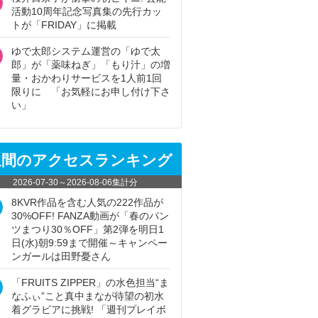
活動10周年記念写真集の先行カッ
トが「FRIDAY」に掲載
ゆで太郎システム運営の「ゆで太
郎」が「薬味ねぎ」「もり汁」の増
量・おかわりサービスを1人前1回
限りに 「お気軽にお申し付け下さ
い」
週間のアクセスランキング
2026-07-30
～
2026-08-06
集計分
8KVR作品を含む人気の222作品が
30%OFF! FANZA動画が「春のパン
ツまつり30％OFF」第2弾を明日1
日(水)朝9:59まで開催～キャンペー
ンガールは田野憂さん
「FRUITS ZIPPER」の水色担当“ま
なふぃ”こと真中まなが待望の初水
着グラビアに挑戦! 「週刊プレイボ