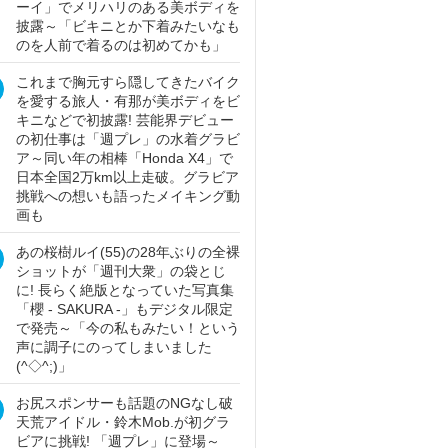
ーイ」でメリハリのある美ボディを
披露～「ビキニとか下着みたいなも
のを人前で着るのは初めてかも」
これまで胸元すら隠してきたバイク
を愛する旅人・有那が美ボディをビ
キニなどで初披露! 芸能界デビュー
の初仕事は「週プレ」の水着グラビ
ア～同い年の相棒「Honda X4」で
日本全国2万km以上走破。グラビア
挑戦への想いも語ったメイキング動
画も
あの桜樹ルイ(55)の28年ぶりの全裸
ショットが「週刊大衆」の袋とじ
に! 長らく絶版となっていた写真集
「櫻 - SAKURA -」もデジタル限定
で発売～「今の私もみたい！という
声に調子にのってしまいました
(^◇^;)」
お尻スポンサーも話題のNGなし破
天荒アイドル・鈴木Mob.が初グラ
ビアに挑戦! 「週プレ」に登場～