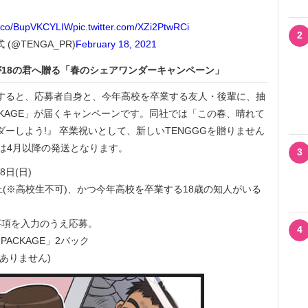
/t.co/BupVKCYLIW
pic.twitter.com/XZi2PtwRCi
2
 (@TENGA_PR)
February 18, 2021
輩が18の君へ贈る「春のシェアワンダーキャンペーン」
すると、応募者自身と、今年高校を卒業する友人・後輩に、抽
 PACKAGE」が届くキャンペーンです。同社では「この春、晴れて
ダーしよう!』 卒業祝いとして、新しいTENGGGを贈りません
は4月以降の発送となります。
3
8日(日)
(※高校生不可)、かつ今年高校を卒業する18歳の知人がいる
事項を入力のうえ応募。
4
PACKAGE」2バック
はありません)