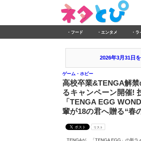
フード
エンタメ
ラ
2026年3月3
ゲーム・ホビー
高校卒業&TENGA解禁
るキャンペーン開催!
「TENGA EGG W
輩が18の君へ贈る“春
リスト
TENGAが、「TENGA EGG」の新ラ