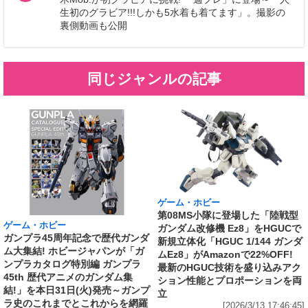
生初のグラビア!!!しかも5水着も着てます」。撮影の
裏側動画も公開
同じジャンルの記事
ゲーム・ホビー
第08MS小隊に登場した「陸戦型
ゲーム・ホビー
ガンダム改修機 Ez8」をHGUCで
ガンプラ45周年記念で歴代ガンダ
新規立体化「HGUC 1/144 ガンダ
ム大集結! ホビージャパンが「ガ
ムEz8」がAmazonで22%OFF!
ンプラカタログ特別編 ガンプラ
最新のHGUC技術を盛り込みアク
45th 歴代アニメのガンダム集
ション性能とプロポーションを両
結!」を本日31日(火)発売～ガンプ
立
ラ史のこれまでとこれからを網羅
[2026/3/13 17:46:45]