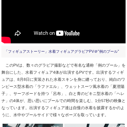
「フィギュアストーリー」水着フィギュアグラビアPV＠"例のプール"
このPVは、数々のグラビア撮影などで有名な通称「例のプール」を
舞台にした、水着フィギュア4体が出演するPVです。出演するフィギ
ュアは、8月8日に実装された水着スキンを身に纏っており、純白のワ
ンピース型水着の「ラファエル」、ウェットスーツ風水着の「夏澄陽
子」、サーフボードを持つ「呂布」、白と青のビキニ型水着の「ヘレ
ナ」の4体が、思い思いにプールでの時間を楽しむ、1分57秒の映像と
なっています。出演するフィギュア達は自慢の水着を披露するかのよ
うに、水中やプールサイドで様々なポーズを取っています。