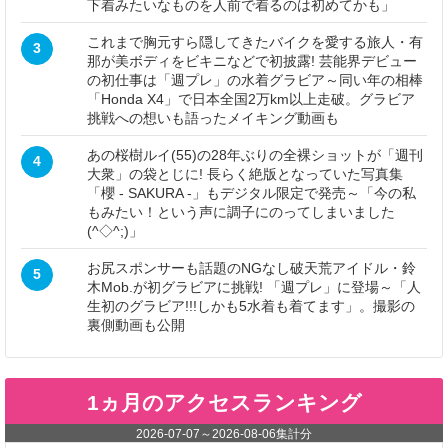
下着みたいなものを人前で着るのは初めてかも」
これまで胸元すら隠してきたバイクを愛する旅人・有
3
那が美ボディをビキニなどで初披露! 芸能界デビュー
の初仕事は「週プレ」の水着グラビア～同い年の相棒
「Honda X4」で日本全国2万km以上走破。グラビア
挑戦への想いも語ったメイキング動画も
あの桜樹ルイ(55)の28年ぶりの全裸ショットが「週刊
4
大衆」の袋とじに! 長らく絶版となっていた写真集
「櫻 - SAKURA -」もデジタル限定で発売～「今の私
もみたい！という声に調子にのってしまいました
(^◇^;)」
お尻スポンサーも話題のNGなし破天荒アイドル・鈴
5
木Mob.が初グラビアに挑戦! 「週プレ」に登場～「人
生初のグラビア!!!しかも5水着も着てます」。撮影の
裏側動画も公開
1ヵ月のアクセスランキング
2026-07-07
～
2026-08-06
集計分