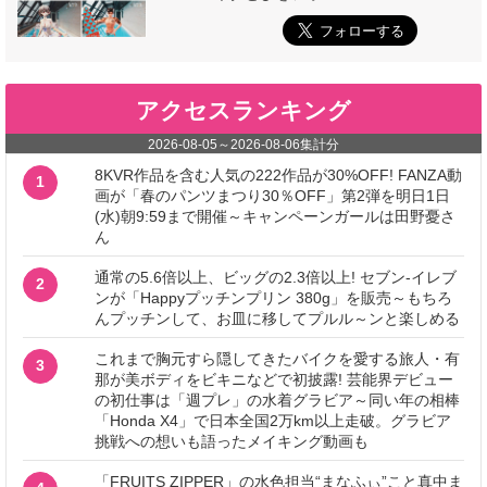
アクセスランキング
2026-08-05
～
2026-08-06
集計分
8KVR作品を含む人気の222作品が30%OFF! FANZA動
1
画が「春のパンツまつり30％OFF」第2弾を明日1日
(水)朝9:59まで開催～キャンペーンガールは田野憂さ
ん
通常の5.6倍以上、ビッグの2.3倍以上! セブン‐イレブ
2
ンが「Happyプッチンプリン 380g」を販売～もちろ
んプッチンして、お皿に移してプルル～ンと楽しめる
これまで胸元すら隠してきたバイクを愛する旅人・有
3
那が美ボディをビキニなどで初披露! 芸能界デビュー
の初仕事は「週プレ」の水着グラビア～同い年の相棒
「Honda X4」で日本全国2万km以上走破。グラビア
挑戦への想いも語ったメイキング動画も
「FRUITS ZIPPER」の水色担当“まなふぃ”こと真中ま