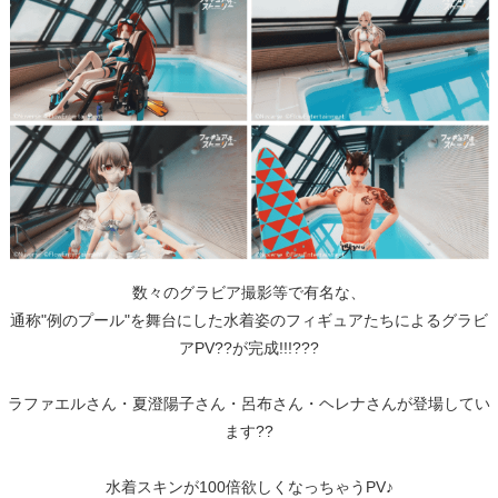
数々のグラビア撮影等で有名な、
通称"例のプール"を舞台にした水着姿のフィギュアたちによるグラビ
アPV??が完成!!!???
ラファエルさん・夏澄陽子さん・呂布さん・ヘレナさんが登場してい
ます??
水着スキンが100倍欲しくなっちゃうPV♪