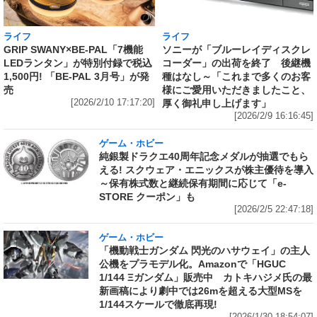
ライフ
ライフ
GRIP SWANY×BE-PAL「7機能
ソニーが「ブルーレイディスクレ
LEDランタン」が特別付録で税込
コーダー」の出荷を終了 後継機
1,500円! 「BE-PAL 3月号」が発
種はなし～「これまで多くのお客
売
様にご愛用いただきましたこと、
[2026/2/10 17:17:20]
厚く御礼申し上げます」
[2026/2/9 16:16:45]
ゲーム・ホビー
純銀製ドラクエ40周年記念メダルが抽選でもら
える! スクウェア・エニックスが株主優待を導入
～保有株式数と継続保有期間に応じて「e-
STORE クーポン」も
[2026/2/5 22:47:18]
ゲーム・ホビー
「機動戦士ガンダム 閃光のハサウェイ」の主人
公機をプラモデル化。Amazonで「HGUC
1/144 Ξガンダム」販売中 カトキハジメ氏の最
新画稿により劇中では26mを超える大型MSを
1/144スケールで徹底再現!