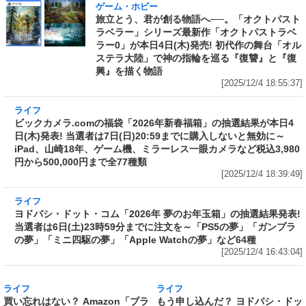
ゲーム・ホビー
旅立とう、君が創る物語へ──。「オクトパスト
ラベラー」シリーズ最新作「オクトパストラベ
ラー0」が本日4日(木)発売! 初代作の舞台「オル
ステラ大陸」で神の指輪を巡る『復讐』と『復
興』を描く物語
[2025/12/4 18:55:37]
ライフ
ビックカメラ.comの福袋「2026年新春福箱」の
抽選結果が本日4日(木)発表! 当選者は7日
(日)20:59までに購入しないと無効に～iPad、山
崎18年、ゲーム機、ミラーレス一眼カメラなど
税込3,980円から500,000円まで全77種類
[2025/12/4 18:39:49]
ライフ
ヨドバシ・ドット・コム「2026年 夢のお年玉
箱」の抽選結果発表! 当選者は6日(土)23時59分
までに注文を～「PS5の夢」「ガンプラの夢」
「ミニ四駆の夢」「Apple Watchの夢」など64
種
[2025/12/4 16:43:04]