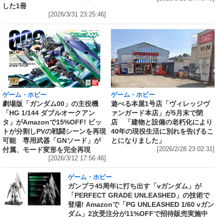
した1冊
[2026/3/31 23:25:46]
ゲーム・ホビー
ゲーム・ホビー
劇場版「ガンダム00」の主役機
遊べる本屋1号店「ヴィレッジヴ
「HG 1/144 ダブルオークアン
ァンガード本店」が5月末で閉
タ」がAmazonで15%OFF! ビッ
店 「建物と設備の老朽化により
トが分割しPVの戦闘シーンを再現
40年の現役生活に別れを告げるこ
可能 専用武器「GNソード」が
とになりました」
付属、モード変形を完全再現
[2026/2/28 23:02:31]
[2026/3/12 17:56:46]
ゲーム・ホビー
ガンプラ45周年に打ち出す「νガンダム」が
「PERFECT GRADE UNLEASHED」の技術で
登場! Amazonで「PG UNLEASHED 1/60 νガン
ダム」2次受注分が11%OFFで招待販売実施中