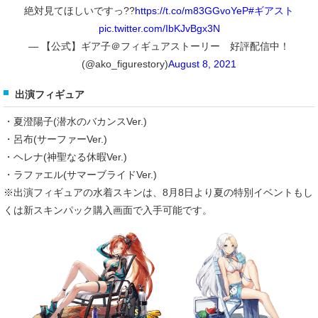
絶対見てほしいですっ??
https://t.co/m83GGvoYeP
#ギアスト
pic.twitter.com/IbKJvBgx3N
— 【公式】ギア子＠フィギュアストーリー 好評配信中！
(@ako_figurestory)
August 8, 2021
出演フィギュア
・夏澄陽子(潜水のバカンスVer.)
・呂布(サーファーVer.)
・ヘレナ(神聖なる休暇Ver.)
・ラファエル(サマーブライドVer.)
※出演フィギュアの水着スキンは、8月8日より夏の特別イベントもし
くは新スキンパック購入画面で入手可能です。