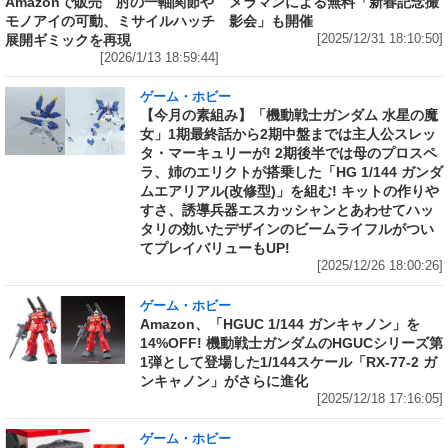
メラマンによる無料「新春記念撮
Amazonで販売 肘の一軸関節や
影会」も開催
モノアイの可動、ミサイルハッチ
[2025/12/31 18:10:50]
展開ギミックを再現
[2026/1/13 18:59:44]
ゲーム・ホビー
【今月の素組み】「機動戦士ガンダム 水星の魔
女」1期最終話から2期中盤までは主人公スレッ
タ・マーキュリーが! 2期後半では母のプロスペ
ラ、姉のエリクトが搭乗した「HG 1/144 ガンダ
ムエアリアル(改修型)」を組む! キットの作りや
すさ、誘導兵器エスカッシャンとあわせてハッ
タリの効いたデザインのビームライフルがつい
てプレイバリューもUP!
[2025/12/26 18:00:26]
ゲーム・ホビー
Amazon、「HGUC 1/144 ガンキャノン」を
14%OFF! 機動戦士ガンダムのHGUCシリーズ第
1弾として登場した1/144スケール「RX-77-2 ガ
ンキャノン」がさらに進化
[2025/12/18 17:16:05]
ゲーム・ホビー