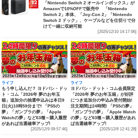
「Nintendo Switch 2 オールインボックス」が
Amazonで10%OFFで販売中 「Nintendo
Switch 2」本体、「Joy-Con 2」「Nintendo
Switch 2 ドック」、ケーブルなどを仕切りで分
けて一緒に収納可能
[2025/12/10 14:17:06]
ライフ
ライフ
もう申し込んだ？ ヨドバシ・ドッ
ヨドバシ・ドット・コム会員限定
ト・コム「2026年 夢のお年玉
「2026年 夢のお年玉箱」が好評
箱」追加分の抽選申込みは本日9
につき追加分の申込み受付開始!
日(火)10時59分まで! 「PS5の
注文期間は24時間! 「PS5の夢」
夢」「ガンプラの夢」「Apple
「ガンプラの夢」「Apple Watch
Watchの夢」など63種～購入履歴
の夢」など63種～購入履歴があれ
があれば当選確率アップ!
ば当選確率アップ!
[2025/12/9 09:57:46]
[2025/12/8 12:41:28]