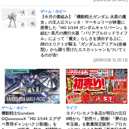
[2026/1/30 18:54:07]
ゲーム・ホビー
【今月の素組み】「機動戦士ガンダム 水星の魔
女」の主人公スレッタ・マーキュリーが終盤に
搭乗した「HG 1/144 ガンダムキャリバーン」を
組む! 長尺の携行火器「バリアブルロッドライフ
ル」によって「魔女」らしさを演出する上に、
姉のエリクトが駆る「ガンダムエアリアル(改修
型)」から譲り受けたエスカッシャンもついてく
るのが吉!
[2026/1/26 11:20:13]
ライフ
ゲーム・ホビー
ヨドバシカメラ各店が明日の元日
機動戦士Gundam
8時から「初売り」開催! 「夢のお
GQuuuuuuX「HG 1/144 エグザ
年玉箱」を数量限定販売～プロカ
ベ専用ギャン(ハクジ装備)」を