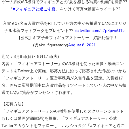
ゲーム内のAR機能でフィギュアとの"夏を感じる写真or動画"を撮影??
「
#フィギュアと過ごす夏
」をつけて写真or動画をツイート??
入賞者17名＆入賞作品をRTしていた方の中から抽選で17名にオリジ
ナル水着フォトブックをプレゼント??
pic.twitter.com/L7p8pweUTz
— 【公式】ギア子＠フィギュアストーリー 好評配信中！
(@ako_figurestory)
August 8, 2021
期間：8月8日(日)～8月17日(火)
内容：「フィギュアストーリー」のAR機能を使った画像・動画コン
テストをTwitter上で実施。応募方法に沿って応募された作品の中から
「フィギュアストーリー」運営事務局が入賞作品を選定。入賞者17
名、さらに応募期間中に入賞作品をリツイートしていた人の中から抽
選で17名に賞品がプレゼントされます。
【応募方法】
「フィギュアストーリー」のAR機能を使用したスクリーンショット
もしくは動画(画面録画)を撮影。「フィギュアストーリー」公式
Twitterアカウントをフォローし、ハッシュタグ「#フィギュアと過ご