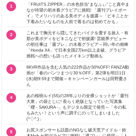
「FRUITS ZIPPER」の水色担当“まなふぃ”こと真中ま
1
なが待望の初水着グラビアに挑戦! 「週刊プレイボー
イ」でメリハリのある美ボディを披露～「ビキニとか
下着みたいなものを人前で着るのは初めてかも」
これまで胸元すら隠してきたバイクを愛する旅人・有
2
那が美ボディをビキニなどで初披露! 芸能界デビュー
の初仕事は「週プレ」の水着グラビア～同い年の相棒
「Honda X4」で日本全国2万km以上走破。グラビア
挑戦への想いも語ったメイキング動画も
8KVR作品を含む人気の222作品が30%OFF! FANZA動
3
画が「春のパンツまつり30％OFF」第2弾を明日1日
(水)朝9:59まで開催～キャンペーンガールは田野憂さ
ん
あの桜樹ルイ(55)の28年ぶりの全裸ショットが「週刊
4
大衆」の袋とじに! 長らく絶版となっていた写真集
「櫻 - SAKURA -」もデジタル限定で発売～「今の私
もみたい！という声に調子にのってしまいました
(^◇^;)」
お尻スポンサーも話題のNGなし破天荒アイドル・鈴
5
木Mob.が初グラビアに挑戦! 「週プレ」に登場～「人