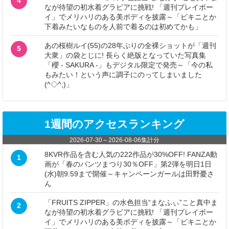
4
なが待望の初水着グラビアに挑戦! 「週刊プレイボー
イ」でメリハリのある美ボディを披露～「ビキニとか
下着みたいなものを人前で着るのは初めてかも」
あの桜樹ルイ(55)の28年ぶりの全裸ショットが「週刊
5
大衆」の袋とじに! 長らく絶版となっていた写真集
「櫻 - SAKURA -」もデジタル限定で発売～「今の私
もみたい！という声に調子にのってしまいました
(^◇^;)」
1週間のアクセスランキング
2026-07-30
～
2026-08-06
集計分
8KVR作品を含む人気の222作品が30%OFF! FANZA動
1
画が「春のパンツまつり30％OFF」第2弾を明日1日
(水)朝9:59まで開催～キャンペーンガールは田野憂さ
ん
「FRUITS ZIPPER」の水色担当“まなふぃ”こと真中ま
2
なが待望の初水着グラビアに挑戦! 「週刊プレイボー
イ」でメリハリのある美ボディを披露～「ビキニとか