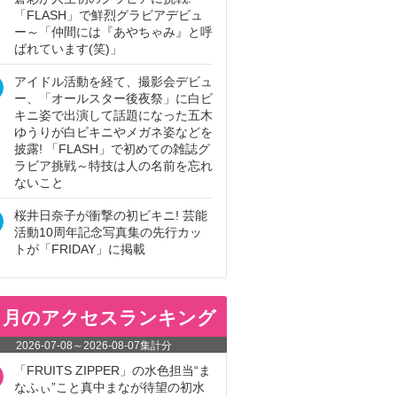
「FLASH」で鮮烈グラビアデビュ
ー～「仲間には『あやちゃみ』と呼
ばれています(笑)」
アイドル活動を経て、撮影会デビュ
ー、「オールスター後夜祭」に白ビ
キニ姿で出演して話題になった五木
ゆうりが白ビキニやメガネ姿などを
披露! 「FLASH」で初めての雑誌グ
ラビア挑戦～特技は人の名前を忘れ
ないこと
桜井日奈子が衝撃の初ビキニ! 芸能
活動10周年記念写真集の先行カッ
トが「FRIDAY」に掲載
ヵ月のアクセスランキング
2026-07-08
～
2026-08-07
集計分
「FRUITS ZIPPER」の水色担当“ま
なふぃ”こと真中まなが待望の初水