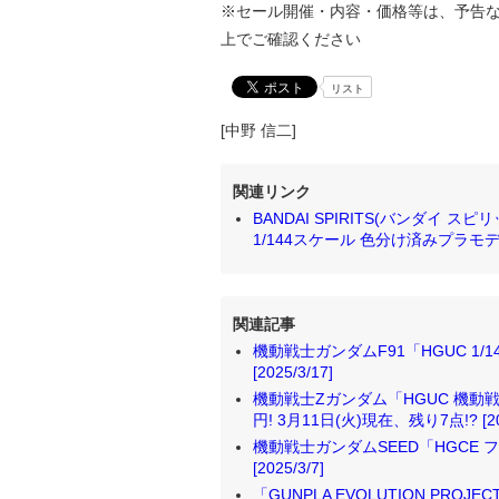
※セール開催・内容・価格等は、予告
上でご確認ください
リスト
[中野 信二]
関連リンク
BANDAI SPIRITS(バンダイ 
1/144スケール 色分け済みプラモ
関連記事
機動戦士ガンダムF91「HGUC 1/1
[2025/3/17]
機動戦士Zガンダム「HGUC 機動戦士
円! 3月11日(火)現在、残り7点!? [202
機動戦士ガンダムSEED「HGCE フ
[2025/3/7]
「GUNPLA EVOLUTION PR