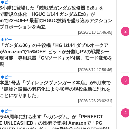
・ホビー
MS小隊に登場した「陸戦型ガンダム改修機 Ez8」を
で新規立体化「HGUC 1/144 ガンダムEz8」が
zonで22%OFF! 最新のHGUC技術を盛り込みアクション
プロポーションを両立
2
[2026/3/13 17:46:45]
・ホビー
「ガンダム00」の主役機「HG 1/144 ダブルオークア
がAmazonで15%OFF! ビットが分割しPVの戦闘シー
現可能 専用武器「GNソード」が付属、モード変形を
現
[2026/3/12 17:56:46]
・ホビー
3
本屋1号店「ヴィレッジヴァンガード本店」が5月末で
「建物と設備の老朽化により40年の現役生活に別れを
ことになりました」
[2026/2/28 23:02:31]
・ホビー
4
ラ45周年に打ち出す「νガンダム」が「PERFECT
E UNLEASHED」の技術で登場! Amazonで「PG