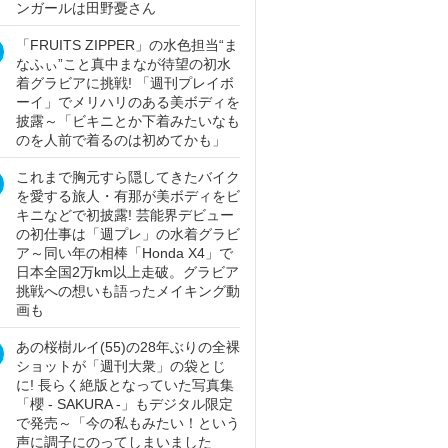
ンガールは田野憂さん
「FRUITS ZIPPER」の水色担当“ま
なふぃ”こと真中まなが待望の初水
着グラビアに挑戦! 「週刊プレイボ
ーイ」でメリハリのある美ボディを
披露～「ビキニとか下着みたいなも
のを人前で着るのは初めてかも」
これまで胸元すら隠してきたバイク
を愛する旅人・有那が美ボディをビ
キニなどで初披露! 芸能界デビュー
の初仕事は「週プレ」の水着グラビ
ア～同い年の相棒「Honda X4」で
日本全国2万km以上走破。グラビア
挑戦への想いも語ったメイキング動
画も
あの桜樹ルイ(55)の28年ぶりの全裸
ショットが「週刊大衆」の袋とじ
に! 長らく絶版となっていた写真集
「櫻 - SAKURA -」もデジタル限定
で発売～「今の私もみたい！という
声に調子にのってしまいました