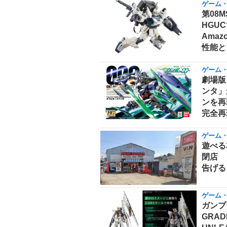
ゲーム
第08
HGUC
Ama
性能と
ゲーム
劇場版
ンタ」
ンを再
完全再
ゲーム
遊べる
閉店 
告げる
ゲーム
ガンプ
GRAD