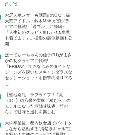
(^◇^;)」
お尻スポンサーも話題のNGなし破
天荒アイドル・鈴木Mob.が初グラ
ビアに挑戦! 「週プレ」に登場～
「人生初のグラビア!!!しかも5水着
も着てます」。撮影の裏側動画も公
開
ぱーてぃーちゃんの信子(31)がまさ
かの初グラビアに挑戦!
「FRIDAY」でおなじみのタイトな
ジーンズを脱いだスキャンダラスな
セクシーショットを衝撃の撮り下ろ
し
【聖地巡礼・ラブライブ！ 1期
（1）】穂乃果の実家「穂むら」の
モデルになった老舗甘味処「竹む
ら」で甘味と巡礼を楽しむ
大学卒業後、都内飲食店でバイトを
しながら活動する“清楚系ギャル”笹
倉彩が人生初のグラビアに挑戦!