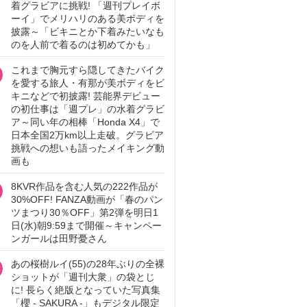
着グラビアに挑戦! 「週刊プレイボ
ーイ」でメリハリのある美ボディを
披露～「ビキニとか下着みたいなも
のを人前で着るのは初めてかも」
これまで胸元すら隠してきたバイク
を愛する旅人・有那が美ボディをビ
キニなどで初披露! 芸能界デビュー
の初仕事は「週プレ」の水着グラビ
ア～同い年の相棒「Honda X4」で
日本全国2万km以上走破。グラビア
挑戦への想いも語ったメイキング動
画も
8KVR作品を含む人気の222作品が
30%OFF! FANZA動画が「春のパン
ツまつり30％OFF」第2弾を明日1
日(水)朝9:59まで開催～キャンペー
ンガールは田野憂さん
あの桜樹ルイ(55)の28年ぶりの全裸
ショットが「週刊大衆」の袋とじ
に! 長らく絶版となっていた写真集
「櫻 - SAKURA -」もデジタル限定