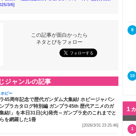
5/3/6]
9
この記事が面白かったら
ネタとぴをフォロー
10
じジャンルの記事
・ホビー
ラ45周年記念で歴代ガンダム大集結! ホビージャパン
ンプラカタログ特別編 ガンプラ45th 歴代アニメのガ
1
集結!」を本日31日(火)発売～ガンプラ史のこれまでと
らを網羅した1冊
[2026/3/31 23:25:46]
1