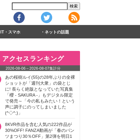
IT・スマホ
ネットの話題
アクセスランキング
2026-08-06
～
2026-08-07
集計分
あの桜樹ルイ(55)の28年ぶりの全裸
ショットが「週刊大衆」の袋とじ
に! 長らく絶版となっていた写真集
「櫻 - SAKURA -」もデジタル限定
で発売～「今の私もみたい！という
声に調子にのってしまいました
(^◇^;)」
8KVR作品を含む人気の222作品が
30%OFF! FANZA動画が「春のパン
ツまつり30％OFF」第2弾を明日1