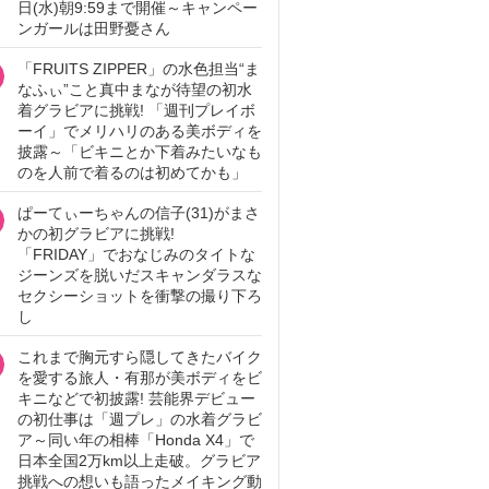
日(水)朝9:59まで開催～キャンペー
ンガールは田野憂さん
「FRUITS ZIPPER」の水色担当“ま
なふぃ”こと真中まなが待望の初水
着グラビアに挑戦! 「週刊プレイボ
ーイ」でメリハリのある美ボディを
披露～「ビキニとか下着みたいなも
のを人前で着るのは初めてかも」
ぱーてぃーちゃんの信子(31)がまさ
かの初グラビアに挑戦!
「FRIDAY」でおなじみのタイトな
ジーンズを脱いだスキャンダラスな
セクシーショットを衝撃の撮り下ろ
し
これまで胸元すら隠してきたバイク
を愛する旅人・有那が美ボディをビ
キニなどで初披露! 芸能界デビュー
の初仕事は「週プレ」の水着グラビ
ア～同い年の相棒「Honda X4」で
日本全国2万km以上走破。グラビア
挑戦への想いも語ったメイキング動