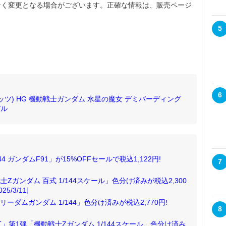
なく変更となる場合がございます。正確な情報は、販売ページ
5
6
スピリッツ) HG 機動戦士ガンダム 水星の魔女 デミバーディング
デル
44 ガンダムF91」が15%OFFセールで税込1,122円!
7
Zガンダム 百式 1/144スケール」色分け済みが税込2,300
5/3/11]
リーダムガンダム 1/144」色分け済みが税込2,770円!
8
OJECT」第1弾「機動戦士Zガンダム 1/144スケール」色分け済み