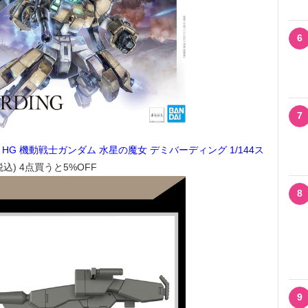
6
7
ッツ) HG 機動戦士ガンダム 水星の魔女 デミバーディング 1/144ス
(税込) 4点買うと5%OFF
8
9