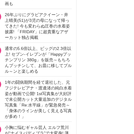
画も
26年ぶりにグラビアクイーン・井
上晴美(51)が3児の母になって帰っ
てきた! 今も変わらぬ圧巻の水着姿
披露! 「FRIDAY」に超貴重なアザ
ーカット独占掲載
通常の5.6倍以上、ビッグの2.3倍以
上! セブン‐イレブンが「Happyプッ
チンプリン 380g」を販売～もちろ
んプッチンして、お皿に移してプル
ル～ンと楽しめる
1年の闘病期間を経て退社した、元
フジテレビアナ・渡邊渚の純白水着
姿が動画で公開! 1st写真集が大好評
で未公開カット大量追加のデジタル
写真集「Re:水平線」が緊急発売～
「身体のラインが美しく見える写真
が多め！」
小胸に悩むギャル芸人 エルフ荒川
が“ナイスバディブラ”で大変身! 薄