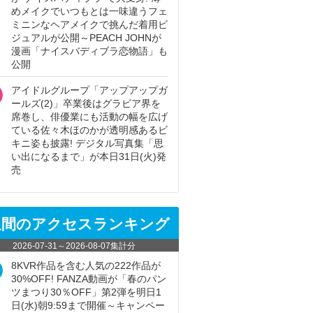
めメイクでいつもとは一味違うフェ
ミニンなヘアメイクで挑んだ着用ビ
ジュアルが公開～PEACH JOHNが
漫画「ナイスバディブラ恋物語」も
公開
アイドルグループ「アップアップガ
ールズ(2)」卒業後はグラビア界を
席巻し、俳優業にも活動の幅を広げ
ている佐々木ほのかが透明感あるビ
キニ姿も披露! デジタル写真集「思
い出になるまで」が本日31日(火)発
売
週間のアクセスランキング
2026-07-31
～
2026-08-07
集計分
8KVR作品を含む人気の222作品が
30%OFF! FANZA動画が「春のパン
ツまつり30％OFF」第2弾を明日1
日(水)朝9:59まで開催～キャンペー