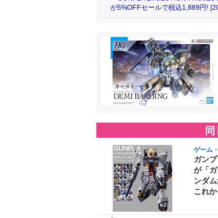
が5%OFFセールで税込1,889円! [202
同
ゲーム
ガンプ
が「ガ
ンダム
これか