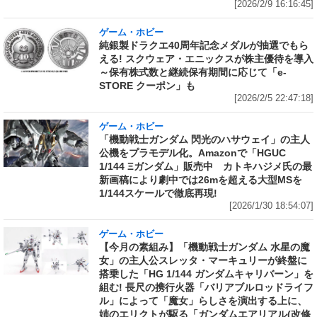
[2026/2/9 16:16:45]
ゲーム・ホビー
純銀製ドラクエ40周年記念メダルが抽選でもら
える! スクウェア・エニックスが株主優待を導入
～保有株式数と継続保有期間に応じて「e-
STORE クーポン」も
[2026/2/5 22:47:18]
ゲーム・ホビー
「機動戦士ガンダム 閃光のハサウェイ」の主人
公機をプラモデル化。Amazonで「HGUC
1/144 Ξガンダム」販売中 カトキハジメ氏の最
新画稿により劇中では26mを超える大型MSを
1/144スケールで徹底再現!
[2026/1/30 18:54:07]
ゲーム・ホビー
【今月の素組み】「機動戦士ガンダム 水星の魔
女」の主人公スレッタ・マーキュリーが終盤に
搭乗した「HG 1/144 ガンダムキャリバーン」を
組む! 長尺の携行火器「バリアブルロッドライフ
ル」によって「魔女」らしさを演出する上に、
姉のエリクトが駆る「ガンダムエアリアル(改修