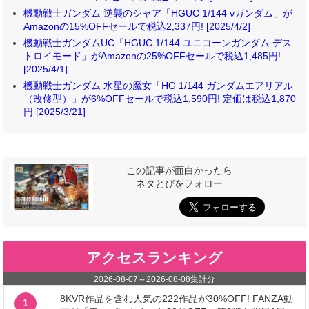
機動戦士ガンダム 逆襲のシャア「HGUC 1/144 νガンダム」が
Amazonの15%OFFセールで税込2,337円! [2025/4/2]
機動戦士ガンダムUC「HGUC 1/144 ユニコーンガンダム デス
トロイモード」がAmazonの25%OFFセールで税込1,485円!
[2025/4/1]
機動戦士ガンダム 水星の魔女「HG 1/144 ガンダムエアリアル
（改修型）」が6%OFFセールで税込1,590円! 定価は税込1,870
円 [2025/3/21]
この記事が面白かったら
ネタとぴをフォロー
アクセスランキング
2026-08-07
～
2026-08-08
集計分
8KVR作品を含む人気の222作品が30%OFF! FANZA動
1