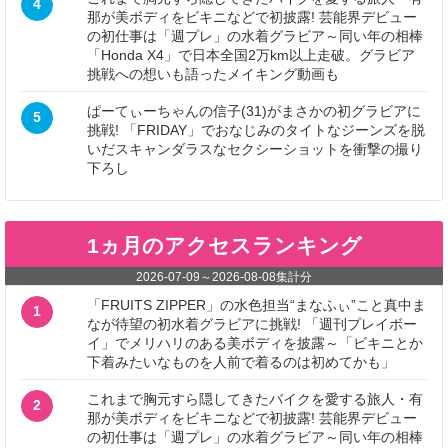
4
那が美ボディをビキニなどで初披露! 芸能界デビュー
の初仕事は「週プレ」の水着グラビア～同い年の相棒
「Honda X4」で日本全国2万km以上走破。グラビア
挑戦への想いも語ったメイキング動画も
ぱーてぃーちゃんの信子(31)がまさかの初グラビアに
5
挑戦! 「FRIDAY」でおなじみのタイトなジーンズを脱
いだスキャンダラスなセクシーショットを衝撃の撮り
下ろし
1ヵ月のアクセスランキング
2026-07-09
～
2026-08-08
集計分
「FRUITS ZIPPER」の水色担当“まなふぃ”こと真中ま
1
なが待望の初水着グラビアに挑戦! 「週刊プレイボー
イ」でメリハリのある美ボディを披露～「ビキニとか
下着みたいなものを人前で着るのは初めてかも」
これまで胸元すら隠してきたバイクを愛する旅人・有
2
那が美ボディをビキニなどで初披露! 芸能界デビュー
の初仕事は「週プレ」の水着グラビア～同い年の相棒