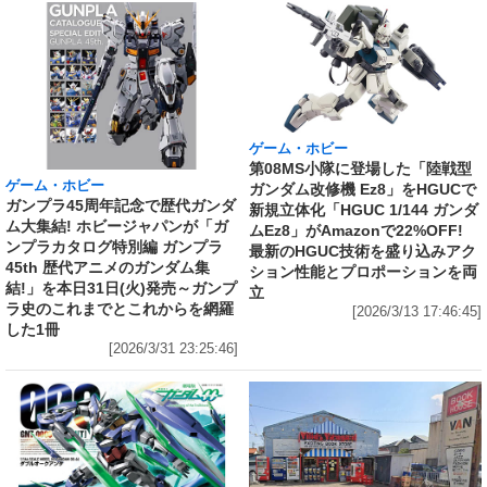
ゲーム・ホビー
第08MS小隊に登場した「陸戦型
ゲーム・ホビー
ガンダム改修機 Ez8」をHGUCで
ガンプラ45周年記念で歴代ガンダ
新規立体化「HGUC 1/144 ガンダ
ム大集結! ホビージャパンが「ガ
ムEz8」がAmazonで22%OFF!
ンプラカタログ特別編 ガンプラ
最新のHGUC技術を盛り込みアク
45th 歴代アニメのガンダム集
ション性能とプロポーションを両
結!」を本日31日(火)発売～ガンプ
立
ラ史のこれまでとこれからを網羅
[2026/3/13 17:46:45]
した1冊
[2026/3/31 23:25:46]