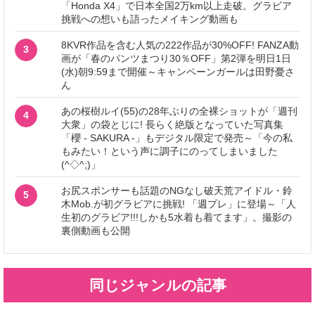
「Honda X4」で日本全国2万km以上走破。グラビア
挑戦への想いも語ったメイキング動画も
8KVR作品を含む人気の222作品が30%OFF! FANZA動
3
画が「春のパンツまつり30％OFF」第2弾を明日1日
(水)朝9:59まで開催～キャンペーンガールは田野憂さ
ん
あの桜樹ルイ(55)の28年ぶりの全裸ショットが「週刊
4
大衆」の袋とじに! 長らく絶版となっていた写真集
「櫻 - SAKURA -」もデジタル限定で発売～「今の私
もみたい！という声に調子にのってしまいました
(^◇^;)」
お尻スポンサーも話題のNGなし破天荒アイドル・鈴
5
木Mob.が初グラビアに挑戦! 「週プレ」に登場～「人
生初のグラビア!!!しかも5水着も着てます」。撮影の
裏側動画も公開
同じジャンルの記事