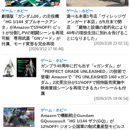
ゲーム・ホビー
ゲーム・ホビー
劇場版「ガンダム00」の主役機
遊べる本屋1号店「ヴィレッジヴ
「HG 1/144 ダブルオークアン
ァンガード本店」が5月末で閉
タ」がAmazonで15%OFF! ビッ
店 「建物と設備の老朽化により
トが分割しPVの戦闘シーンを再現
40年の現役生活に別れを告げるこ
可能 専用武器「GNソード」が
とになりました」
付属、モード変形を完全再現
[2026/2/28 23:02:31]
[2026/3/12 17:56:46]
ゲーム・ホビー
ガンプラ45周年に打ち出す「νガンダム」が
「PERFECT GRADE UNLEASHED」の技術で
登場! Amazonで「PG UNLEASHED 1/60 νガン
ダム」2次受注分が11%OFFで招待販売実施中
映画冒頭シーンを再現できるカバーシールも付
属
[2026/2/25 19:06:54]
ゲーム・ホビー
Amazonで機動戦士Gundam
GQuuuuuuX「HG 1/144 ザク(GQ)」が
12%OFF! ジオン公国軍の制式量産型モビルス