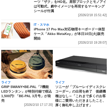
ーツ「ザク」をHG化。肩部ブロックとモノアイ
は可動式。劇中イメージを再現するマーキング
シールが付属
[2026/2/18 15:51:42]
IT・スマホ
iPhone 17 Pro Max対応物理キーボード一体型
ケース「Akko MetaKey」が本日10日(火)販売
開始
[2026/2/10 19:28:07]
ライフ
ライフ
GRIP SWANY×BE-PAL「7機能
ソニーが「ブルーレイディスクレ
LEDランタン」が特別付録で税込
コーダー」の出荷を終了 後継機
1,500円! 「BE-PAL 3月号」が発
種はなし～「これまで多くのお客
売
様にご愛用いただきましたこと、
[2026/2/10 17:17:20]
厚く御礼申し上げます」