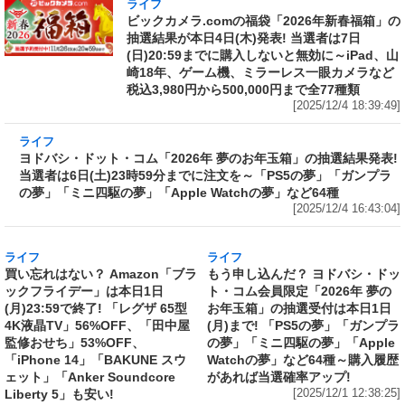
ライフ
ビックカメラ.comの福袋「2026年新春福箱」の
抽選結果が本日4日(木)発表! 当選者は7日
(日)20:59までに購入しないと無効に～iPad、山
崎18年、ゲーム機、ミラーレス一眼カメラなど
税込3,980円から500,000円まで全77種類
[2025/12/4 18:39:49]
ライフ
ヨドバシ・ドット・コム「2026年 夢のお年玉
箱」の抽選結果発表! 当選者は6日(土)23時59分
までに注文を～「PS5の夢」「ガンプラの夢」
「ミニ四駆の夢」「Apple Watchの夢」など64
種
[2025/12/4 16:43:04]
ライフ
ライフ