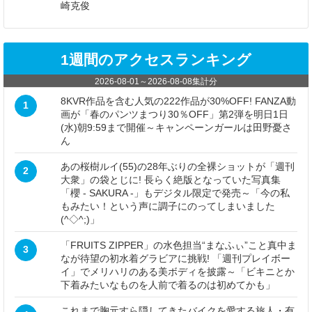
崎克俊
1週間のアクセスランキング
2026-08-01
～
2026-08-08
集計分
8KVR作品を含む人気の222作品が30%OFF! FANZA動
1
画が「春のパンツまつり30％OFF」第2弾を明日1日
(水)朝9:59まで開催～キャンペーンガールは田野憂さ
ん
あの桜樹ルイ(55)の28年ぶりの全裸ショットが「週刊
2
大衆」の袋とじに! 長らく絶版となっていた写真集
「櫻 - SAKURA -」もデジタル限定で発売～「今の私
もみたい！という声に調子にのってしまいました
(^◇^;)」
「FRUITS ZIPPER」の水色担当“まなふぃ”こと真中ま
3
なが待望の初水着グラビアに挑戦! 「週刊プレイボー
イ」でメリハリのある美ボディを披露～「ビキニとか
下着みたいなものを人前で着るのは初めてかも」
これまで胸元すら隠してきたバイクを愛する旅人・有