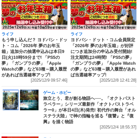
ライフ
ライフ
もう申し込んだ？ ヨドバシ・ドッ
ヨドバシ・ドット・コム会員限定
ト・コム「2026年 夢のお年玉
「2026年 夢のお年玉箱」が好評
箱」追加分の抽選申込みは本日9
につき追加分の申込み受付開始!
日(火)10時59分まで! 「PS5の
注文期間は24時間! 「PS5の夢」
夢」「ガンプラの夢」「Apple
「ガンプラの夢」「Apple Watch
Watchの夢」など63種～購入履歴
の夢」など63種～購入履歴があれ
があれば当選確率アップ!
ば当選確率アップ!
[2025/12/9 09:57:46]
[2025/12/8 12:41:28]
ゲーム・ホビー
旅立とう、君が創る物語へ──。「オクトパスト
ラベラー」シリーズ最新作「オクトパストラベ
ラー0」が本日4日(木)発売! 初代作の舞台「オル
ステラ大陸」で神の指輪を巡る『復讐』と『復
興』を描く物語
[2025/12/4 18:55:37]