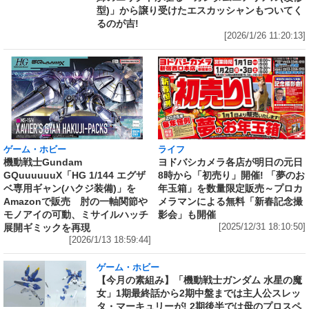
型)」から譲り受けたエスカッシャンもついてく
るのが吉!
[2026/1/26 11:20:13]
ライフ
ゲーム・ホビー
ヨドバシカメラ各店が明日の元日
機動戦士Gundam
8時から「初売り」開催! 「夢のお
GQuuuuuuX「HG 1/144 エグザ
年玉箱」を数量限定販売～プロカ
ベ専用ギャン(ハクジ装備)」を
メラマンによる無料「新春記念撮
Amazonで販売 肘の一軸関節や
影会」も開催
モノアイの可動、ミサイルハッチ
[2025/12/31 18:10:50]
展開ギミックを再現
[2026/1/13 18:59:44]
ゲーム・ホビー
【今月の素組み】「機動戦士ガンダム 水星の魔
女」1期最終話から2期中盤までは主人公スレッ
タ・マーキュリーが! 2期後半では母のプロスペ