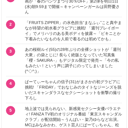
画が「春のパンツまつり30％OFF」第2弾を明日1日
(水)朝9:59まで開催～キャンペーンガールは田野憂さ
ん
「FRUITS ZIPPER」の水色担当“まなふぃ”こと真中ま
2
なが待望の初水着グラビアに挑戦! 「週刊プレイボー
イ」でメリハリのある美ボディを披露～「ビキニとか
下着みたいなものを人前で着るのは初めてかも」
あの桜樹ルイ(55)の28年ぶりの全裸ショットが「週刊
3
大衆」の袋とじに! 長らく絶版となっていた写真集
「櫻 - SAKURA -」もデジタル限定で発売～「今の私
もみたい！という声に調子にのってしまいました
(^◇^;)」
ぱーてぃーちゃんの信子(31)がまさかの初グラビアに
4
挑戦! 「FRIDAY」でおなじみのタイトなジーンズを脱
いだスキャンダラスなセクシーショットを衝撃の撮り
下ろし
地上波では見られない、新感覚セクシー女優バラエテ
5
ィ! FANZA TV初のオリジナル番組「東京スキャンダル
クラブ」が配信開始～うんぱい・架乃ゆらなど出演。
MCはみなみかわ、ゲスト芸人にぱーてぃちゃん、松