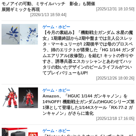
影会」も開催
モノアイの可動、ミサイルハッチ
[2025/12/31 18:10:50]
展開ギミックを再現
[2026/1/13 18:59:44]
ゲーム・ホビー
【今月の素組み】「機動戦士ガンダム 水星の魔
女」1期最終話から2期中盤までは主人公スレッ
タ・マーキュリーが! 2期後半では母のプロスペ
ラ、姉のエリクトが搭乗した「HG 1/144 ガンダ
ムエアリアル(改修型)」を組む! キットの作りや
すさ、誘導兵器エスカッシャンとあわせてハッ
タリの効いたデザインのビームライフルがつい
てプレイバリューもUP!
[2025/12/26 18:00:26]
ゲーム・ホビー
Amazon、「HGUC 1/144 ガンキャノン」を
14%OFF! 機動戦士ガンダムのHGUCシリーズ第
1弾として登場した1/144スケール「RX-77-2 ガ
ンキャノン」がさらに進化
[2025/12/18 17:16:05]
ゲーム・ホビー