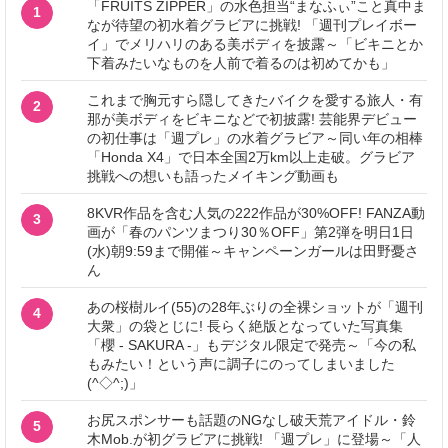
「FRUITS ZIPPER」の水色担当“まなふぃ”こと真中ま
1
なが待望の初水着グラビアに挑戦! 「週刊プレイボー
イ」でメリハリのある美ボディを披露～「ビキニとか
下着みたいなものを人前で着るのは初めてかも」
これまで胸元すら隠してきたバイクを愛する旅人・有
2
那が美ボディをビキニなどで初披露! 芸能界デビュー
の初仕事は「週プレ」の水着グラビア～同い年の相棒
「Honda X4」で日本全国2万km以上走破。グラビア
挑戦への想いも語ったメイキング動画も
8KVR作品を含む人気の222作品が30%OFF! FANZA動
3
画が「春のパンツまつり30％OFF」第2弾を明日1日
(水)朝9:59まで開催～キャンペーンガールは田野憂さ
ん
あの桜樹ルイ(55)の28年ぶりの全裸ショットが「週刊
4
大衆」の袋とじに! 長らく絶版となっていた写真集
「櫻 - SAKURA -」もデジタル限定で発売～「今の私
もみたい！という声に調子にのってしまいました
(^◇^;)」
お尻スポンサーも話題のNGなし破天荒アイドル・鈴
5
木Mob.が初グラビアに挑戦! 「週プレ」に登場～「人