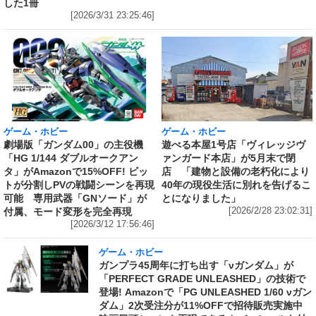
した1冊
[2026/3/31 23:25:46]
ゲーム・ホビー
ゲーム・ホビー
劇場版「ガンダム00」の主役機
遊べる本屋1号店「ヴィレッジヴ
「HG 1/144 ダブルオークアン
ァンガード本店」が5月末で閉
タ」がAmazonで15%OFF! ビッ
店 「建物と設備の老朽化により
トが分割しPVの戦闘シーンを再現
40年の現役生活に別れを告げるこ
可能 専用武器「GNソード」が
とになりました」
付属、モード変形を完全再現
[2026/2/28 23:02:31]
[2026/3/12 17:56:46]
ゲーム・ホビー
ガンプラ45周年に打ち出す「νガンダム」が
「PERFECT GRADE UNLEASHED」の技術で
登場! Amazonで「PG UNLEASHED 1/60 νガン
ダム」2次受注分が11%OFFで招待販売実施中