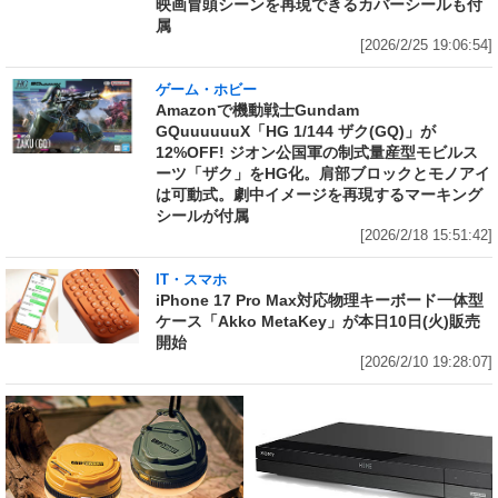
映画冒頭シーンを再現できるカバーシールも付
属
[2026/2/25 19:06:54]
ゲーム・ホビー
Amazonで機動戦士Gundam
GQuuuuuuX「HG 1/144 ザク(GQ)」が
12%OFF! ジオン公国軍の制式量産型モビルス
ーツ「ザク」をHG化。肩部ブロックとモノアイ
は可動式。劇中イメージを再現するマーキング
シールが付属
[2026/2/18 15:51:42]
IT・スマホ
iPhone 17 Pro Max対応物理キーボード一体型
ケース「Akko MetaKey」が本日10日(火)販売
開始
[2026/2/10 19:28:07]