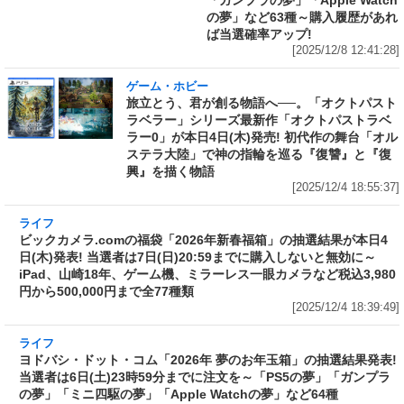
ゲーム・ホビー
旅立とう、君が創る物語へ──。「オクトパスト
ラベラー」シリーズ最新作「オクトパストラベ
ラー0」が本日4日(木)発売! 初代作の舞台「オル
ステラ大陸」で神の指輪を巡る『復讐』と『復
興』を描く物語
[2025/12/4 18:55:37]
ライフ
ビックカメラ.comの福袋「2026年新春福箱」の
抽選結果が本日4日(木)発表! 当選者は7日
(日)20:59までに購入しないと無効に～iPad、山
崎18年、ゲーム機、ミラーレス一眼カメラなど
税込3,980円から500,000円まで全77種類
[2025/12/4 18:39:49]
ライフ
ヨドバシ・ドット・コム「2026年 夢のお年玉
箱」の抽選結果発表! 当選者は6日(土)23時59分
までに注文を～「PS5の夢」「ガンプラの夢」
「ミニ四駆の夢」「Apple Watchの夢」など64
種
[2025/12/4 16:43:04]