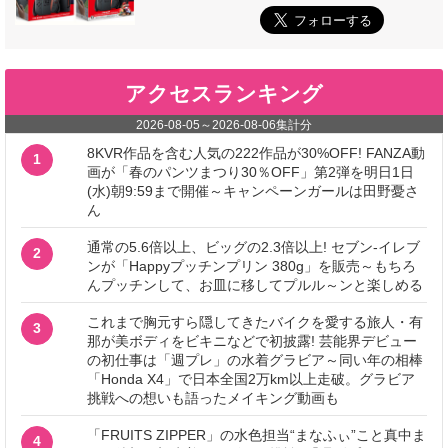
アクセスランキング
2026-08-05
～
2026-08-06
集計分
8KVR作品を含む人気の222作品が30%OFF! FANZA動
1
画が「春のパンツまつり30％OFF」第2弾を明日1日
(水)朝9:59まで開催～キャンペーンガールは田野憂さ
ん
通常の5.6倍以上、ビッグの2.3倍以上! セブン‐イレブ
2
ンが「Happyプッチンプリン 380g」を販売～もちろ
んプッチンして、お皿に移してプルル～ンと楽しめる
これまで胸元すら隠してきたバイクを愛する旅人・有
3
那が美ボディをビキニなどで初披露! 芸能界デビュー
の初仕事は「週プレ」の水着グラビア～同い年の相棒
「Honda X4」で日本全国2万km以上走破。グラビア
挑戦への想いも語ったメイキング動画も
「FRUITS ZIPPER」の水色担当“まなふぃ”こと真中ま
4