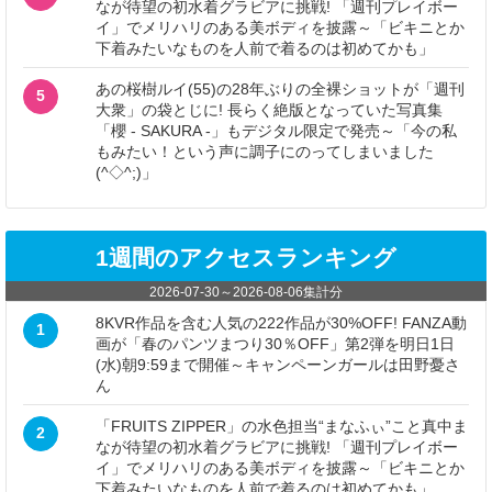
なが待望の初水着グラビアに挑戦! 「週刊プレイボー
イ」でメリハリのある美ボディを披露～「ビキニとか
下着みたいなものを人前で着るのは初めてかも」
あの桜樹ルイ(55)の28年ぶりの全裸ショットが「週刊
5
大衆」の袋とじに! 長らく絶版となっていた写真集
「櫻 - SAKURA -」もデジタル限定で発売～「今の私
もみたい！という声に調子にのってしまいました
(^◇^;)」
1週間のアクセスランキング
2026-07-30
～
2026-08-06
集計分
8KVR作品を含む人気の222作品が30%OFF! FANZA動
1
画が「春のパンツまつり30％OFF」第2弾を明日1日
(水)朝9:59まで開催～キャンペーンガールは田野憂さ
ん
「FRUITS ZIPPER」の水色担当“まなふぃ”こと真中ま
2
なが待望の初水着グラビアに挑戦! 「週刊プレイボー
イ」でメリハリのある美ボディを披露～「ビキニとか
下着みたいなものを人前で着るのは初めてかも」