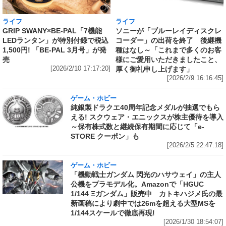
ライフ
ライフ
GRIP SWANY×BE-PAL「7機能
ソニーが「ブルーレイディスクレ
LEDランタン」が特別付録で税込
コーダー」の出荷を終了 後継機
1,500円! 「BE-PAL 3月号」が発
種はなし～「これまで多くのお客
売
様にご愛用いただきましたこと、
[2026/2/10 17:17:20]
厚く御礼申し上げます」
[2026/2/9 16:16:45]
ゲーム・ホビー
純銀製ドラクエ40周年記念メダルが抽選でもら
える! スクウェア・エニックスが株主優待を導入
～保有株式数と継続保有期間に応じて「e-
STORE クーポン」も
[2026/2/5 22:47:18]
ゲーム・ホビー
「機動戦士ガンダム 閃光のハサウェイ」の主人
公機をプラモデル化。Amazonで「HGUC
1/144 Ξガンダム」販売中 カトキハジメ氏の最
新画稿により劇中では26mを超える大型MSを
1/144スケールで徹底再現!
[2026/1/30 18:54:07]