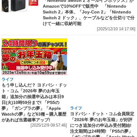
「Nintendo Switch 2 オールインボックス」が
Amazonで10%OFFで販売中 「Nintendo
Switch 2」本体、「Joy-Con 2」「Nintendo
Switch 2 ドック」、ケーブルなどを仕切りで分
けて一緒に収納可能
[2025/12/10 14:17:06]
ライフ
ライフ
もう申し込んだ？ ヨドバシ・ドッ
ヨドバシ・ドット・コム会員限定
ト・コム「2026年 夢のお年玉
「2026年 夢のお年玉箱」が好評
箱」追加分の抽選申込みは本日9
につき追加分の申込み受付開始!
日(火)10時59分まで! 「PS5の
注文期間は24時間! 「PS5の夢」
夢」「ガンプラの夢」「Apple
「ガンプラの夢」「Apple Watch
Watchの夢」など63種～購入履歴
の夢」など63種～購入履歴があれ
があれば当選確率アップ!
ば当選確率アップ!
[2025/12/9 09:57:46]
[2025/12/8 12:41:28]