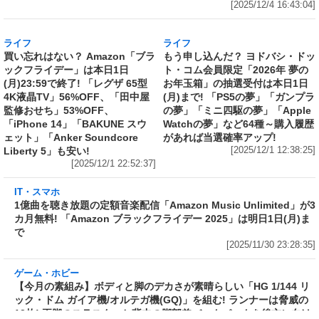
ライフ
ライフ
買い忘れはない？ Amazon「ブラ
もう申し込んだ？ ヨドバシ・ドッ
ックフライデー」は本日1日
ト・コム会員限定「2026年 夢の
(月)23:59で終了! 「レグザ 65型
お年玉箱」の抽選受付は本日1日
4K液晶TV」56%OFF、「田中屋
(月)まで! 「PS5の夢」「ガンプラ
監修おせち」53%OFF、
の夢」「ミニ四駆の夢」「Apple
「iPhone 14」「BAKUNE スウ
Watchの夢」など64種～購入履歴
ェット」「Anker Soundcore
があれば当選確率アップ!
Liberty 5」も安い!
[2025/12/1 12:38:25]
[2025/12/1 22:52:37]
IT・スマホ
1億曲を聴き放題の定額音楽配信「Amazon
Music Unlimited」が3カ月無料! 「Amazon ブ
ラックフライデー 2025」は明日1日(月)まで
[2025/11/30 23:28:35]