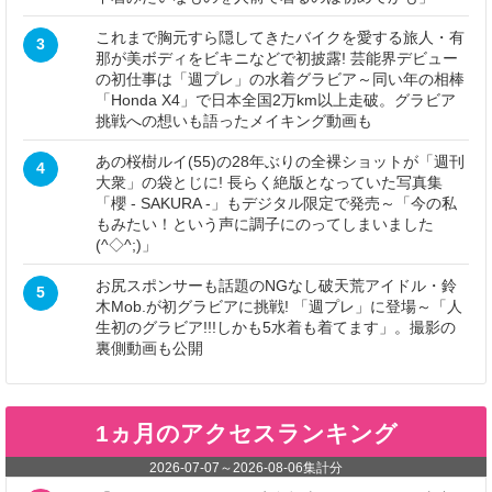
これまで胸元すら隠してきたバイクを愛する旅人・有
3
那が美ボディをビキニなどで初披露! 芸能界デビュー
の初仕事は「週プレ」の水着グラビア～同い年の相棒
「Honda X4」で日本全国2万km以上走破。グラビア
挑戦への想いも語ったメイキング動画も
あの桜樹ルイ(55)の28年ぶりの全裸ショットが「週刊
4
大衆」の袋とじに! 長らく絶版となっていた写真集
「櫻 - SAKURA -」もデジタル限定で発売～「今の私
もみたい！という声に調子にのってしまいました
(^◇^;)」
お尻スポンサーも話題のNGなし破天荒アイドル・鈴
5
木Mob.が初グラビアに挑戦! 「週プレ」に登場～「人
生初のグラビア!!!しかも5水着も着てます」。撮影の
裏側動画も公開
1ヵ月のアクセスランキング
2026-07-07
～
2026-08-06
集計分