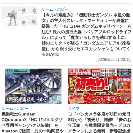
ゲーム・ホビー
【今月の素組み】「機動戦士ガンダム 水星の魔
女」の主人公スレッタ・マーキュリーが終盤に
搭乗した「HG 1/144 ガンダムキャリバーン」を
組む! 長尺の携行火器「バリアブルロッドライフ
ル」によって「魔女」らしさを演出する上に、
姉のエリクトが駆る「ガンダムエアリアル(改修
型)」から譲り受けたエスカッシャンもついてく
るのが吉!
[2026/1/26 11:20:13]
ライフ
ゲーム・ホビー
ヨドバシカメラ各店が明日の元日
機動戦士Gundam
8時から「初売り」開催! 「夢のお
GQuuuuuuX「HG 1/144 エグザ
年玉箱」を数量限定販売～プロカ
ベ専用ギャン(ハクジ装備)」を
メラマンによる無料「新春記念撮
Amazonで販売 肘の一軸関節や