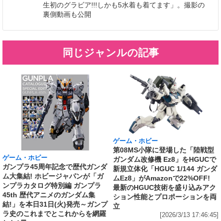
生初のグラビア!!!しかも5水着も着てます」。撮影の
裏側動画も公開
同じジャンルの記事
ゲーム・ホビー
第08MS小隊に登場した「陸戦型
ゲーム・ホビー
ガンダム改修機 Ez8」をHGUCで
ガンプラ45周年記念で歴代ガンダ
新規立体化「HGUC 1/144 ガンダ
ム大集結! ホビージャパンが「ガ
ムEz8」がAmazonで22%OFF!
ンプラカタログ特別編 ガンプラ
最新のHGUC技術を盛り込みアク
45th 歴代アニメのガンダム集
ション性能とプロポーションを両
結!」を本日31日(火)発売～ガンプ
立
ラ史のこれまでとこれからを網羅
[2026/3/13 17:46:45]