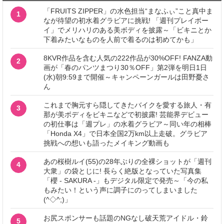
「FRUITS ZIPPER」の水色担当“まなふぃ”こと真中ま
1
なが待望の初水着グラビアに挑戦! 「週刊プレイボー
イ」でメリハリのある美ボディを披露～「ビキニとか
下着みたいなものを人前で着るのは初めてかも」
8KVR作品を含む人気の222作品が30%OFF! FANZA動
2
画が「春のパンツまつり30％OFF」第2弾を明日1日
(水)朝9:59まで開催～キャンペーンガールは田野憂さ
ん
これまで胸元すら隠してきたバイクを愛する旅人・有
3
那が美ボディをビキニなどで初披露! 芸能界デビュー
の初仕事は「週プレ」の水着グラビア～同い年の相棒
「Honda X4」で日本全国2万km以上走破。グラビア
挑戦への想いも語ったメイキング動画も
あの桜樹ルイ(55)の28年ぶりの全裸ショットが「週刊
4
大衆」の袋とじに! 長らく絶版となっていた写真集
「櫻 - SAKURA -」もデジタル限定で発売～「今の私
もみたい！という声に調子にのってしまいました
(^◇^;)」
お尻スポンサーも話題のNGなし破天荒アイドル・鈴
5