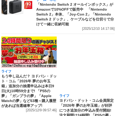
「Nintendo Switch 2 オールインボックス」が
Amazonで10%OFFで販売中 「Nintendo
Switch 2」本体、「Joy-Con 2」「Nintendo
Switch 2 ドック」、ケーブルなどを仕切りで分
けて一緒に収納可能
[2025/12/10 14:17:06]
ライフ
ライフ
もう申し込んだ？ ヨドバシ・ドッ
ヨドバシ・ドット・コム会員限定
ト・コム「2026年 夢のお年玉
「2026年 夢のお年玉箱」が好評
箱」追加分の抽選申込みは本日9
につき追加分の申込み受付開始!
日(火)10時59分まで! 「PS5の
注文期間は24時間! 「PS5の夢」
夢」「ガンプラの夢」「Apple
「ガンプラの夢」「Apple Watch
Watchの夢」など63種～購入履歴
の夢」など63種～購入履歴があれ
があれば当選確率アップ!
ば当選確率アップ!
[2025/12/9 09:57:46]
[2025/12/8 12:41:28]