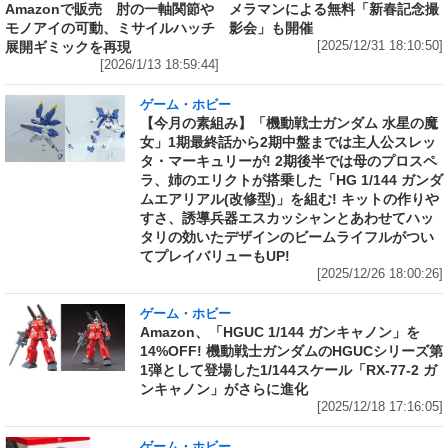
メラマンによる無料「新春記念撮
Amazonで販売 肘の一軸関節や
影会」も開催
モノアイの可動、ミサイルハッチ
[2025/12/31 18:10:50]
展開ギミックを再現
[2026/1/13 18:59:44]
ゲーム・ホビー
【今月の素組み】「機動戦士ガンダム 水星の魔
女」1期最終話から2期中盤までは主人公スレッ
タ・マーキュリーが! 2期後半では母のプロスペ
ラ、姉のエリクトが搭乗した「HG 1/144 ガンダ
ムエアリアル(改修型)」を組む! キットの作りや
すさ、誘導兵器エスカッシャンとあわせてハッ
タリの効いたデザインのビームライフルがつい
てプレイバリューもUP!
[2025/12/26 18:00:26]
ゲーム・ホビー
Amazon、「HGUC 1/144 ガンキャノン」を
14%OFF! 機動戦士ガンダムのHGUCシリーズ第
1弾として登場した1/144スケール「RX-77-2 ガ
ンキャノン」がさらに進化
[2025/12/18 17:16:05]
ゲーム・ホビー