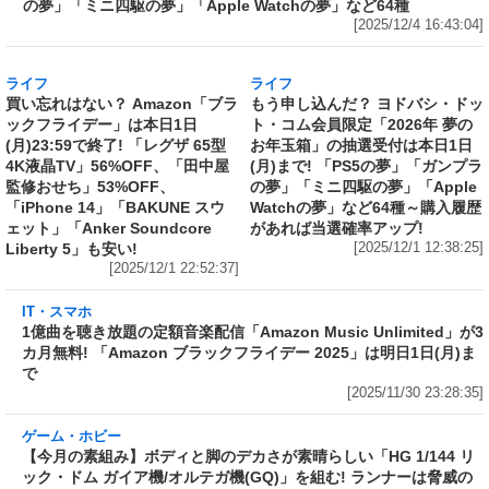
ライフ
ライフ
買い忘れはない？ Amazon「ブラ
もう申し込んだ？ ヨドバシ・ドッ
ックフライデー」は本日1日
ト・コム会員限定「2026年 夢の
(月)23:59で終了! 「レグザ 65型
お年玉箱」の抽選受付は本日1日
4K液晶TV」56%OFF、「田中屋
(月)まで! 「PS5の夢」「ガンプラ
監修おせち」53%OFF、
の夢」「ミニ四駆の夢」「Apple
「iPhone 14」「BAKUNE スウ
Watchの夢」など64種～購入履歴
ェット」「Anker Soundcore
があれば当選確率アップ!
Liberty 5」も安い!
[2025/12/1 12:38:25]
[2025/12/1 22:52:37]
IT・スマホ
1億曲を聴き放題の定額音楽配信「Amazon
Music Unlimited」が3カ月無料! 「Amazon ブ
ラックフライデー 2025」は明日1日(月)まで
[2025/11/30 23:28:35]