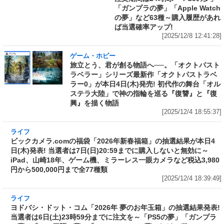
ゲーム・ホビー
旅立とう、君が創る物語へ──。「オクトパスト
ラベラー」シリーズ最新作「オクトパストラベ
ラー0」が本日4日(木)発売! 初代作の舞台「オル
ステラ大陸」で神の指輪を巡る『復讐』と『復
興』を描く物語
[2025/12/4 18:55:37]
ライフ
ビックカメラ.comの福袋「2026年新春福箱」の
抽選結果が本日4日(木)発表! 当選者は7日
(日)20:59までに購入しないと無効に～iPad、山
崎18年、ゲーム機、ミラーレス一眼カメラなど
税込3,980円から500,000円まで全77種類
[2025/12/4 18:39:49]
ライフ
ヨドバシ・ドット・コム「2026年 夢のお年玉
箱」の抽選結果発表! 当選者は6日(土)23時59分
までに注文を～「PS5の夢」「ガンプラの夢」
「ミニ四駆の夢」「Apple Watchの夢」など64
種
[2025/12/4 16:43:04]