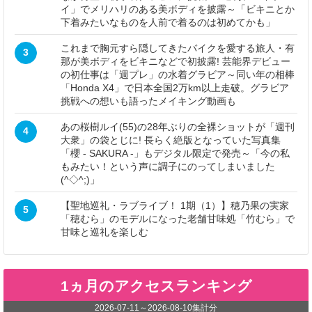
イ」でメリハリのある美ボディを披露～「ビキニとか
下着みたいなものを人前で着るのは初めてかも」
これまで胸元すら隠してきたバイクを愛する旅人・有
3
那が美ボディをビキニなどで初披露! 芸能界デビュー
の初仕事は「週プレ」の水着グラビア～同い年の相棒
「Honda X4」で日本全国2万km以上走破。グラビア
挑戦への想いも語ったメイキング動画も
あの桜樹ルイ(55)の28年ぶりの全裸ショットが「週刊
4
大衆」の袋とじに! 長らく絶版となっていた写真集
「櫻 - SAKURA -」もデジタル限定で発売～「今の私
もみたい！という声に調子にのってしまいました
(^◇^;)」
【聖地巡礼・ラブライブ！ 1期（1）】穂乃果の実家
5
「穂むら」のモデルになった老舗甘味処「竹むら」で
甘味と巡礼を楽しむ
1ヵ月のアクセスランキング
2026-07-11
～
2026-08-10
集計分