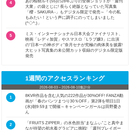
あの桜樹ルイ(55)の28年ぶりの全裸ショットが「週刊
4
大衆」の袋とじに! 長らく絶版となっていた写真集
「櫻 - SAKURA -」もデジタル限定で発売～「今の私
もみたい！という声に調子にのってしまいました
(^◇^;)」
ミス・インターナショナル日本大会ファイナリスト、
5
映画「レディ加賀」やスマスロ「Lラブ嬢3」に出演
の“日本一の神ボディ”奈月セナが究極の肉体美を披露!
大ヒット写真集の未公開カット収録のデジタル限定版
発売
1週間のアクセスランキング
2026-08-03
～
2026-08-10
集計分
8KVR作品を含む人気の222作品が30%OFF! FANZA動
1
画が「春のパンツまつり30％OFF」第2弾を明日1日
(水)朝9:59まで開催～キャンペーンガールは田野憂さ
ん
「FRUITS ZIPPER」の水色担当“まなふぃ”こと真中ま
2
なが待望の初水着グラビアに挑戦! 「週刊プレイボー