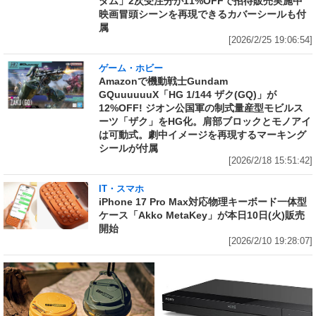
ダム」2次受注分が11%OFFで招待販売実施中
映画冒頭シーンを再現できるカバーシールも付
属
[2026/2/25 19:06:54]
ゲーム・ホビー
Amazonで機動戦士Gundam
GQuuuuuuX「HG 1/144 ザク(GQ)」が
12%OFF! ジオン公国軍の制式量産型モビルス
ーツ「ザク」をHG化。肩部ブロックとモノアイ
は可動式。劇中イメージを再現するマーキング
シールが付属
[2026/2/18 15:51:42]
IT・スマホ
iPhone 17 Pro Max対応物理キーボード一体型
ケース「Akko MetaKey」が本日10日(火)販売
開始
[2026/2/10 19:28:07]