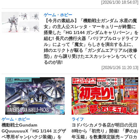
[2026/1/30 18:54:07]
ゲーム・ホビー
【今月の素組み】「機動戦士ガンダム 水星の魔
女」の主人公スレッタ・マーキュリーが終盤に
搭乗した「HG 1/144 ガンダムキャリバーン」を
組む! 長尺の携行火器「バリアブルロッドライフ
ル」によって「魔女」らしさを演出する上に、
姉のエリクトが駆る「ガンダムエアリアル(改修
型)」から譲り受けたエスカッシャンもついてく
るのが吉!
[2026/1/26 11:20:13]
ライフ
ゲーム・ホビー
ヨドバシカメラ各店が明日の元日
機動戦士Gundam
8時から「初売り」開催! 「夢のお
GQuuuuuuX「HG 1/144 エグザ
年玉箱」を数量限定販売～プロカ
ベ専用ギャン(ハクジ装備)」を