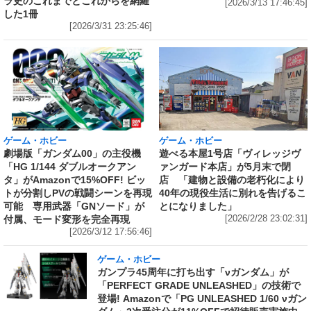
ラ史のこれまでとこれからを網羅
[2026/3/13 17:46:45]
した1冊
[2026/3/31 23:25:46]
ゲーム・ホビー
ゲーム・ホビー
劇場版「ガンダム00」の主役機
遊べる本屋1号店「ヴィレッジヴ
「HG 1/144 ダブルオークアン
ァンガード本店」が5月末で閉
タ」がAmazonで15%OFF! ビッ
店 「建物と設備の老朽化により
トが分割しPVの戦闘シーンを再現
40年の現役生活に別れを告げるこ
可能 専用武器「GNソード」が
とになりました」
付属、モード変形を完全再現
[2026/2/28 23:02:31]
[2026/3/12 17:56:46]
ゲーム・ホビー
ガンプラ45周年に打ち出す「νガンダム」が
「PERFECT GRADE UNLEASHED」の技術で
登場! Amazonで「PG UNLEASHED 1/60 νガン