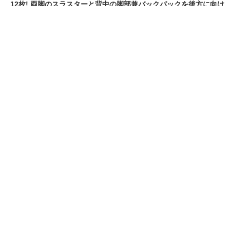
ゲーム・ホビー
【今月の素組み】ボディと脚のデカさが素晴ら
しい「HG 1/144 リック・ドム ガイア機/オルテ
ガ機(GQ)」を組む! ランナーは脅威の12枚! 両
脚のスラスターと背中の脚部兼バックパックを
後方に向けて飛翔する高機動形態を魅せつける
も良し! あわせてヒート・サーベル、ジャイアン
ト・バズ、電磁ハーケンと武装も多くプレイバ
リューの高さも上々!
[2025/11/30 12:54:19]
ライフ
Amazonが明日1日(月)まで開催「ブラックフラ
イデーセール」の注目5選! 「Fire TV Stick 4K
Select」半額、「AirPods 4」17%OFF、デロ
ンギ全自動コーヒーマシン「マグニフィカS」
16%OFF、「AYO ホテル仕様 高反発枕」
15%OFFなど
[2025/11/30 11:11:33]