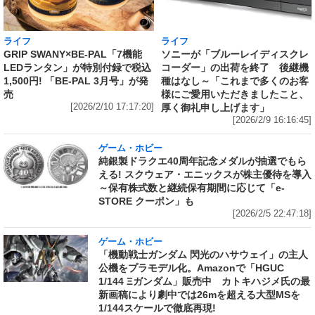
ライフ
ライフ
GRIP SWANY×BE-PAL「7機能
ソニーが「ブルーレイディスクレ
LEDランタン」が特別付録で税込
コーダー」の出荷を終了 後継機
1,500円! 「BE-PAL 3月号」が発
種はなし～「これまで多くのお客
売
様にご愛用いただきましたこと、
[2026/2/10 17:17:20]
厚く御礼申し上げます」
[2026/2/9 16:16:45]
ゲーム・ホビー
純銀製ドラクエ40周年記念メダルが抽選でもら
える! スクウェア・エニックスが株主優待を導入
～保有株式数と継続保有期間に応じて「e-
STORE クーポン」も
[2026/2/5 22:47:18]
ゲーム・ホビー
「機動戦士ガンダム 閃光のハサウェイ」の主人
公機をプラモデル化。Amazonで「HGUC
1/144 Ξガンダム」販売中 カトキハジメ氏の最
新画稿により劇中では26mを超える大型MSを
1/144スケールで徹底再現!