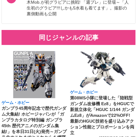
木Mob.が初グラビアに挑戦! 「週プレ」に登場～「人
生初のグラビア!!!しかも5水着も着てます」。撮影の
裏側動画も公開
同じジャンルの記事
ゲーム・ホビー
第08MS小隊に登場した「陸戦型
ゲーム・ホビー
ガンダム改修機 Ez8」をHGUCで
ガンプラ45周年記念で歴代ガンダ
新規立体化「HGUC 1/144 ガンダ
ム大集結! ホビージャパンが「ガ
ムEz8」がAmazonで22%OFF!
ンプラカタログ特別編 ガンプラ
最新のHGUC技術を盛り込みアク
45th 歴代アニメのガンダム集
ション性能とプロポーションを両
結!」を本日31日(火)発売～ガンプ
立