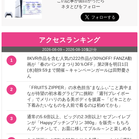
この記事が面白かったら
ネタとぴをフォロー
アクセスランキング
2026-08-09
～
2026-08-10
集計分
8KVR作品を含む人気の222作品が30%OFF! FANZA動
1
画が「春のパンツまつり30％OFF」第2弾を明日1日
(水)朝9:59まで開催～キャンペーンガールは田野憂さ
ん
「FRUITS ZIPPER」の水色担当“まなふぃ”こと真中ま
2
なが待望の初水着グラビアに挑戦! 「週刊プレイボー
イ」でメリハリのある美ボディを披露～「ビキニとか
下着みたいなものを人前で着るのは初めてかも」
通常の5.6倍以上、ビッグの2.3倍以上! セブン‐イレブ
3
ンが「Happyプッチンプリン 380g」を販売～もちろ
んプッチンして、お皿に移してプルル～ンと楽しめる