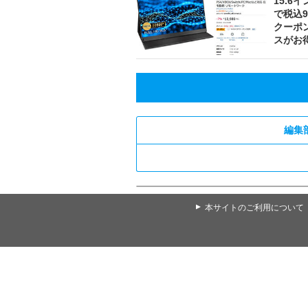
15.6
で税込9
クーポン
スがお
編集
▲
本サイトのご利用について