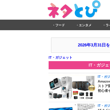
フード
エンタメ
ラ
2026年3月3
IT・ガジェット
IT・ガジ
IT・ガ
Amaz
ストア限
初心者セ
IT・ガ