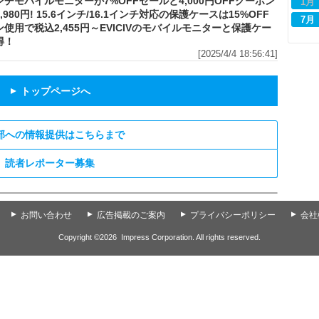
インチモバイルモニターが7%OFFセールと4,000円OFFクーポン
1月
,980円! 15.6インチ/16.1インチ対応の保護ケースは15%OFF
7月
使用で税込2,455円～EVICIVのモバイルモニターと保護ケー
得！
[2025/4/4 18:56:41]
トップページへ
▲
部への情報提供はこちらまで
読者レポーター募集
▲
お問い合わせ
▲
広告掲載のご案内
▲
プライバシーポリシー
▲
会社
Copyright ©
2026
Impress Corporation. All rights reserved.