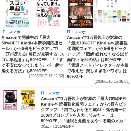
IT・スマホ
IT・スマホ
Amazonで開催中の「最大
Amazonで1万冊以上が対象の
50%OFF! Kindle本新学期応援セ
「最大70%OFF Kindle本 読書強
ール」から5冊をピックアップ!
化週間フェア」から5冊をピック
「頭が冴える! 毎日が充実する! ス
アップ! 「図解 眠れなくなるほど
ゴい早起き」は50%OFF、「『す
面白い 昭和の話」は50%OFF、
ぐ不安になってしまう』が一瞬で
「電通アートディレクターが本気
消える方法」も50%OFF
で考えた! 美しすぎるパワポ」は
[2026/3/17 15:22:32]
60%OFF
[2026/3/16 15:36:59]
IT・スマホ
Amazonで1万冊以上が対象の「最大70%OFF!
Kindle本 読書強化週間フェア」から5冊をピッ
クアップ! 「猫でもわかる生成AI ～落合陽一に
100のプロンプトを入力してみた～」は
50%OFF、「睡眠と覚醒をあやつる脳のメカニ
ズム」は51%OFF