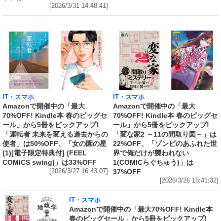
[2026/3/31 14:48:41]
IT・スマホ
IT・スマホ
Amazonで開催中の「最大
Amazonで開催中の「最大
70%OFF! Kindle本 春のビッグセ
70%OFF! Kindle本 春のビッグセ
ール」から5冊をピックアップ!
ール」から5冊をピックアップ!
「運転者 未来を変える過去からの
「変な家2 ～11の間取り図～」は
使者」は50%OFF、「女の園の星
22%OFF、「ゾンビのあふれた世
(1)[電子限定特典付] (FEEL
界で俺だけが襲われない
COMICS swing)」は33%OFF
1(COMICらぐちゅう)」は
[2026/3/27 16:43:07]
37%OFF
[2026/3/26 15:41:32]
IT・スマホ
Amazonで開催中の「最大70%OFF! Kindle本
春のビッグセール」から5冊をピックアップ!