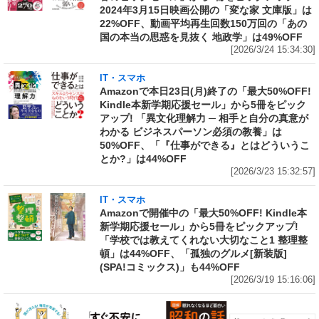
2024年3月15日映画公開の「変な家 文庫版」は
22%OFF、動画平均再生回数150万回の「あの
国の本当の思惑を見抜く 地政学」は49%OFF
[2026/3/24 15:34:30]
IT・スマホ
Amazonで本日23日(月)終了の「最大50%OFF!
Kindle本新学期応援セール」から5冊をピック
アップ! 「異文化理解力 ─ 相手と自分の真意が
わかる ビジネスパーソン必須の教養」は
50%OFF、「『仕事ができる』とはどういうこ
とか?」は44%OFF
[2026/3/23 15:32:57]
IT・スマホ
Amazonで開催中の「最大50%OFF! Kindle本
新学期応援セール」から5冊をピックアップ!
「学校では教えてくれない大切なこと1 整理整
頓」は44%OFF、「孤独のグルメ[新装版]
(SPA!コミックス)」も44%OFF
[2026/3/19 15:16:06]