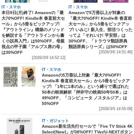
IT・スマホ
IT・スマホ
本日9日(月)終了! Amazonの「最
Amazonで5万冊以上が対象の
大70%OFF! Kindle本 春直前大セ
「最大70%OFF! Kindle本 春直前
ール」から5冊をピックアップ!
大セール」から5冊をピックアッ
『アウトライン』構築のメソッド
プ! いみじ! 新入生、部活つくった
を解説する「アウトラインから書
ってよ「それいけ! 平安部」は
く小説再入門」は50%OFF、母親
30%OFF、「トラウマ類語辞典
視点の甲子園「アルプス席の母」
類語辞典シリーズ」は50%OFF
は30%OFF
[2026/3/6 14:51:46]
[2026/3/9 14:52:12]
IT・スマホ
Amazonの5万冊以上対象「最大70%OFF!
Kindle本 春直前大セール」から5冊をピックア
ップ! 「1年に1本のみ」という縛りで選ばれた
50本の映画解析「押井守の映画50年50本」は
49%OFF、「コンピュータ ノスタルジア」は
55%OFF
[2026/3/5 14:55:08]
IT・ガジェット
Amazon新生活先行セールで「Fire TV Stick 4K
Select[New]」が38%OFF! TVer/U-NEXTボタン