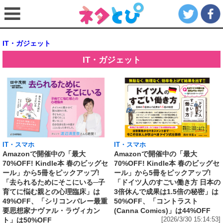
IT・ガジェット
IT・ガジェット
IT・スマホ
IT・スマホ
Amazonで開催中の「最大
Amazonで開催中の「最大
70%OFF! Kindle本 春のビッグセ
70%OFF! Kindle本 春のビッグセ
ール」から5冊をピックアップ!
ール」から5冊をピックアップ!
「去られるためにそこにいる─子
「ドイツ人のすごい働き方 日本の
育てに悩む親との心理臨床」は
3倍休んで成果は1.5倍の秘密」は
49%OFF、「シリコンバレー最重
50%OFF、「コントラスト
要思想家ナヴァル・ラヴィカン
(Canna Comics)」は44%OFF
ト」は50%OFF
[2026/3/30 15:14:53]