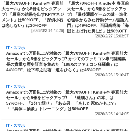
Amazonで5万冊以上が対象の
Amazonで5万冊以上が対象の
「最大70%OFF! Kindle本 春直前
「最大70%OFF! Kindle本 春直前
大セール」から5冊をピックアッ
大セール」から5冊をピックアッ
プ! 「最高の結果を出すKPIマネジ
プ! 「最後通牒ゲームの謎---進化
メント」は50%OFF、「探偵小石
心理学からみた行動ゲーム理論入
は恋しない」は30%OFF
門」は49%OFF、百田尚樹著「海
[2026/3/2 14:42:26]
賊とよばれた男(上)」は50%OFF
[2026/2/27 15:03:57]
IT・スマホ
Amazonで5万冊以上が対象の「最大70%OFF! Kindle本 春直前大
セール」から5冊をピックアップ! かつてのファミコン専門誌編集
長の貴重な歴史証言を集めた「198Xのファミコン狂騒曲」は
44%OFF、松下幸之助著「道をひらく」は45%OFF
[2026/2/26 15:16:47]
IT・スマホ
Amazonで5万冊以上が対象の「最大70%OFF! Kindle本 春直前大
セール」から5冊をピックアップ! 「『繊細さん』の本」は
57%OFF、「1分で話せ」「ある男」「あした死ぬかもよ?」
「『具体⇔抽象』トレーニング」は50%OFF
[2026/2/25 14:14:05]