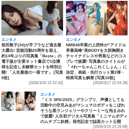
エンタメ
エンタメ
前田敦子(34)が手ブラなど過去最
NMB48卒業の上西怜が“アイドル
大露出! 芸能活動20周年を迎え、
界最高峰”美BODYを大胆胸開き
約14年ぶりの写真集「Beste」の
チャイナドレスや男装などのコス
電子版が主要ネット書店で1位獲
プレで披露! 写真集のタイトルが
得を記念し未解禁カットを特別公
「 #れーちゃんこれくしょん 」に
開! 「人生最後の一冊です」 [写真
決定、表紙・先行カット第2弾・
9枚]
特典写真も解禁 [写真10枚]
[2026/3/20 21:52:42]
[2026/3/17 22:54:28]
エンタメ
「ミス SPA!2025」グランプリ、声優としても
活動中の空見みあがマシュマロボディをこぼれ
そうな黒ランジェリーやクリーミーな泡まみれ
で披露! 人生初デジタル写真集「ミニマムボディ
のムチプニ妖精」発売記念で誌面カット公開
[2026/3/15 23:29:08]