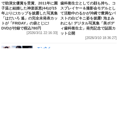
で助演女優賞を受賞、2011年に園
歯科衛生士としての顔も持ち、コ
子温と結婚した神楽坂恵(44)が15
スプレイヤー＆撮影会モデルとし
年ぶりにIカップを披露した写真集
て活動中のるかが沖縄で豊満なバ
「はだいろ 遙」の完全未発表カッ
ストの白ビキニ姿を披露! 泡まみ
トが「FRIDAY」の袋とじに!
れにも! デジタル写真集「美ボデ
DVDが付録で税込780円
ィ歯科衛生士」発売記念で誌面カ
[2026/3/11 22:16:33]
ット公開
[2026/3/10 18:36:27]
エンタメ
修学旅行の3日前に“下着案件”で高校退学、あ
の“悲運の事件”のヒロイン、N高卒業のちーま
きが“たわわなボディ”を紐パン純白ビキニで披
露! 「週刊 SPA!」の表紙と美女地図に登場
[2026/3/8 23:18:57]
エンタメ
「メイビーME」のピンク色担当、アイドル界の
超新星・桜井ももが桃肌のド迫力ボディをラン
ジェリー姿で披露! 「週刊 SPA!」のグラビア界
の次世代スターを発掘する「美女検索」に登場
[2026/3/7 14:00:51]