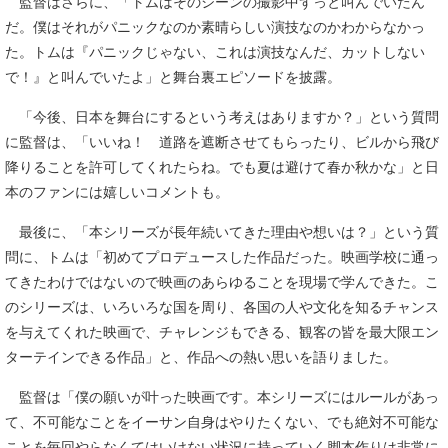
監督はさらに、「トムはそのシーンの撮影中ずっと叫んでいたん
だ。僕はそれがパニックなのか素晴らしい演技なのかわからなかっ
た。トムは『パニックじゃない、これは演技なんだ、カットしない
で！』と叫んでいたよ」と舞台裏エピソードを披露。
「今後、日本を舞台にするという考えはありますか？」という質問
に監督は、「いいね！ 道路を遮断させてもらったり、ビルから飛び
降りることを許可してくれたらね。でも夏は避けて春か秋かな」と日
本のファンには嬉しいコメントも。
最後に、「本シリーズが長年続いてきた理由や想いは？」という質
問に、トムは「初めてプロデュースした作品だった。映画学校に通っ
てきたわけではないので映画のあらゆることを現場で学んできた。こ
のシリーズは、いろいろな国を周り、各国の人や文化を知るチャンス
を与えてくれた映画で、チャレンジもできる、観客の皆を最大限エン
ターテインできる作品」と、作品への熱い思いを語りました。
監督は「僕の願いが叶った映画です。本シリーズにはルールがあっ
て、不可能なことをイーサン自身はやりたくない、でも絶対不可能な
ことを毎回やらなくてはいけない状況に持っていく脚本作りは非常に