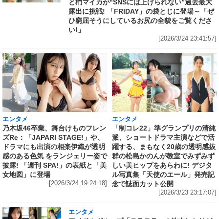
と椚マイカが“SNSには上げられない”過去最大
露出に挑戦! 「FRIDAY」の袋とじに登場～「ぜ
ひ窮屈そうにしているお尻の全貌をご覧くださ
い!」
[2026/3/24 23:41:57]
エンタメ
エンタメ
乃木坂46卒業、舞台けものフレン
「制コレ22」準グランプリの清純
ズRe：「JAPARI STAGE!」や、
派、ショートドラマ主演などで活
ドラマにも出演の相楽伊織が透明
躍する、まもなく20歳の透明感抜
感のある色気 をランジェリー姿で
群の松島かのんが教室でみずみず
披露! 「週刊 SPA!」の表紙と「美
しい美ヒップをあらわに! デジタ
女地図」に登場
ル写真集「天使のエール」発売記
[2026/3/24 19:24:18]
念で誌面カット公開
[2026/3/23 23:17:07]
エンタメ