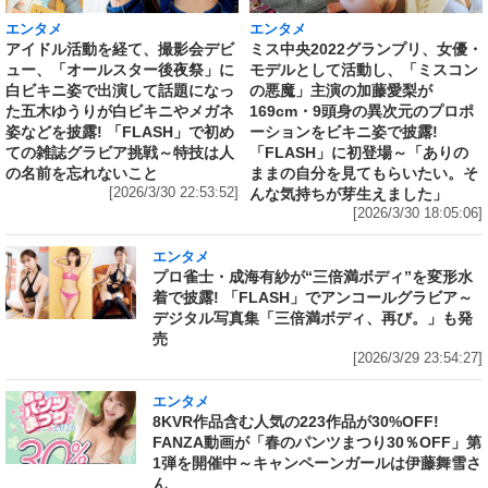
エンタメ
エンタメ
アイドル活動を経て、撮影会デビ
ミス中央2022グランプリ、女優・
ュー、「オールスター後夜祭」に
モデルとして活動し、「ミスコン
白ビキニ姿で出演して話題になっ
の悪魔」主演の加藤愛梨が
た五木ゆうりが白ビキニやメガネ
169cm・9頭身の異次元のプロポ
姿などを披露! 「FLASH」で初め
ーションをビキニ姿で披露!
ての雑誌グラビア挑戦～特技は人
「FLASH」に初登場～「ありの
の名前を忘れないこと
ままの自分を見てもらいたい。そ
[2026/3/30 22:53:52]
んな気持ちが芽生えました」
[2026/3/30 18:05:06]
エンタメ
プロ雀士・成海有紗が“三倍満ボディ”を変形水
着で披露! 「FLASH」でアンコールグラビア～
デジタル写真集「三倍満ボディ、再び。」も発
売
[2026/3/29 23:54:27]
エンタメ
8KVR作品含む人気の223作品が30%OFF!
FANZA動画が「春のパンツまつり30％OFF」第
1弾を開催中～キャンペーンガールは伊藤舞雪さ
ん