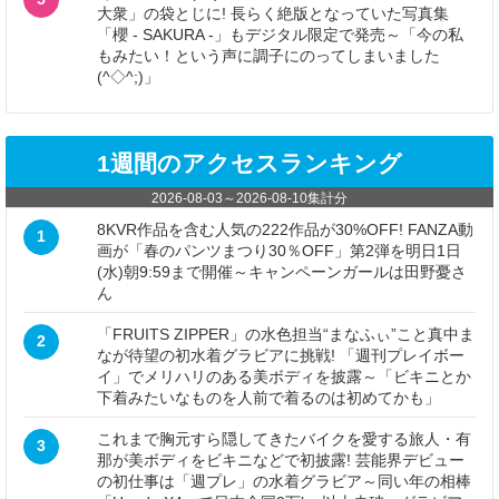
大衆」の袋とじに! 長らく絶版となっていた写真集
「櫻 - SAKURA -」もデジタル限定で発売～「今の私
もみたい！という声に調子にのってしまいました
(^◇^;)」
1週間のアクセスランキング
2026-08-03
～
2026-08-10
集計分
8KVR作品を含む人気の222作品が30%OFF! FANZA動
1
画が「春のパンツまつり30％OFF」第2弾を明日1日
(水)朝9:59まで開催～キャンペーンガールは田野憂さ
ん
「FRUITS ZIPPER」の水色担当“まなふぃ”こと真中ま
2
なが待望の初水着グラビアに挑戦! 「週刊プレイボー
イ」でメリハリのある美ボディを披露～「ビキニとか
下着みたいなものを人前で着るのは初めてかも」
これまで胸元すら隠してきたバイクを愛する旅人・有
3
那が美ボディをビキニなどで初披露! 芸能界デビュー
の初仕事は「週プレ」の水着グラビア～同い年の相棒