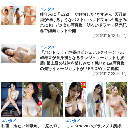
エンタメ
昨年末に「 #2i2 」が解散した“きすみん”天羽希
純が弾けるようなバストにヘッドフォン! 泡まみ
れにも! デジタル写真集「明るいドラマ」発売記
念で誌面カット公開
[2026/3/15 12:45:34]
エンタメ
「バンドリ！」声優のビジュアルクイーン・志
崎樺音が自身初となるランジェリーカットも披
露! 最上級の肢体を惜しみなく魅せた1st写真集
の先行イメージカットが「FRIDAY」に掲載
[2026/3/12 22:36:14]
エンタメ
エンタメ
映画「冷たい熱帯魚」「恋の罪」
ミス SPA!2025グランプリ獲得、