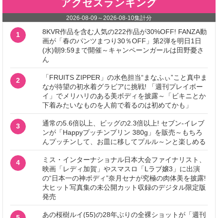
アクセスランキング
2026-08-09
～
2026-08-10
集計分
8KVR作品を含む人気の222作品が30%OFF! FANZA動
1
画が「春のパンツまつり30％OFF」第2弾を明日1日
(水)朝9:59まで開催～キャンペーンガールは田野憂さ
ん
「FRUITS ZIPPER」の水色担当“まなふぃ”こと真中ま
2
なが待望の初水着グラビアに挑戦! 「週刊プレイボー
イ」でメリハリのある美ボディを披露～「ビキニとか
下着みたいなものを人前で着るのは初めてかも」
通常の5.6倍以上、ビッグの2.3倍以上! セブン‐イレブ
3
ンが「Happyプッチンプリン 380g」を販売～もちろ
んプッチンして、お皿に移してプルル～ンと楽しめる
ミス・インターナショナル日本大会ファイナリスト、
4
映画「レディ加賀」やスマスロ「Lラブ嬢3」に出演
の“日本一の神ボディ”奈月セナが究極の肉体美を披露!
大ヒット写真集の未公開カット収録のデジタル限定版
発売
あの桜樹ルイ(55)の28年ぶりの全裸ショットが「週刊
5