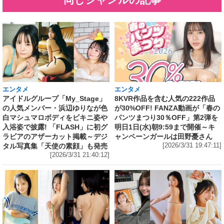
エンタメ
エンタメ
アイドルグループ「My_Stage」
8KVR作品を含む人気の222作品
の人気メンバー・浜辺ゆりなが色
が30%OFF! FANZA動画が「春の
白マシュマロボディをビキニ姿や
パンツまつり30％OFF」第2弾を
入浴姿で披露! 「FLASH」に初グ
明日1日(水)朝9:59まで開催～キ
ラビアのアザーカット掲載～デジ
ャンペーンガールは田野憂さん
タル写真集「天使の素顔」も発売
[2026/3/31 19:47:11]
[2026/3/31 21:40:12]