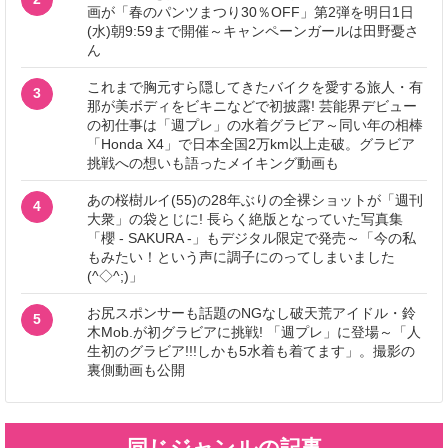
画が「春のパンツまつり30％OFF」第2弾を明日1日
(水)朝9:59まで開催～キャンペーンガールは田野憂さ
ん
これまで胸元すら隠してきたバイクを愛する旅人・有
3
那が美ボディをビキニなどで初披露! 芸能界デビュー
の初仕事は「週プレ」の水着グラビア～同い年の相棒
「Honda X4」で日本全国2万km以上走破。グラビア
挑戦への想いも語ったメイキング動画も
あの桜樹ルイ(55)の28年ぶりの全裸ショットが「週刊
4
大衆」の袋とじに! 長らく絶版となっていた写真集
「櫻 - SAKURA -」もデジタル限定で発売～「今の私
もみたい！という声に調子にのってしまいました
(^◇^;)」
お尻スポンサーも話題のNGなし破天荒アイドル・鈴
5
木Mob.が初グラビアに挑戦! 「週プレ」に登場～「人
生初のグラビア!!!しかも5水着も着てます」。撮影の
裏側動画も公開
同じジャンルの記事