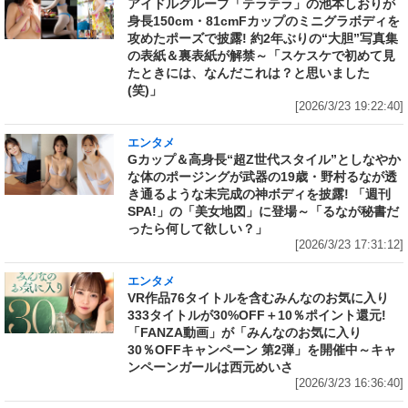
アイドルグループ「テラテラ」の池本しおりが
身長150cm・81cmFカップのミニグラボディを
攻めたポーズで披露! 約2年ぶりの“大胆”写真集
の表紙＆裏表紙が解禁～「スケスケで初めて見
たときには、なんだこれは？と思いました
(笑)」
[2026/3/23 19:22:40]
エンタメ
Gカップ＆高身長“超Z世代スタイル”としなやか
な体のポージングが武器の19歳・野村るなが透
き通るような未完成の神ボディを披露! 「週刊
SPA!」の「美女地図」に登場～「るなが秘書だ
ったら何して欲しい？」
[2026/3/23 17:31:12]
エンタメ
VR作品76タイトルを含むみんなのお気に入り
333タイトルが30%OFF＋10％ポイント還元!
「FANZA動画」が「みんなのお気に入り
30％OFFキャンペーン 第2弾」を開催中～キャ
ンペーンガールは西元めいさ
[2026/3/23 16:36:40]