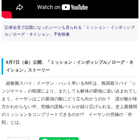
記者会見で話題になったシーンも見られる「ミッション：インポッシブ
ル／ローグ・ネイション」予告映像
8月7日（金）公開、「ミッション：インポッシブル／ローグ・ネ
イション」ストーリー
超敏腕スパイ：イーサン・ハント率いるIMFは、無国籍スパイ「シ
ンジケート」の暗躍により、またしても解体の窮地に追い込まれてし
まう。イーサンはこの最強の敵にどう立ち向かうのか？ 誰が敵か味
方かわからない中、究極の諜報バトルが繰り広げられる。史上最難関
のミッションをコンプリートできるのか!? イーサンの究極の「作
戦」とは。