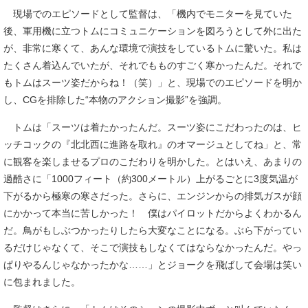
現場でのエピソードとして監督は、「機内でモニターを見ていた
後、軍用機に立つトムにコミュニケーションを図ろうとして外に出た
が、非常に寒くて、あんな環境で演技をしているトムに驚いた。私は
たくさん着込んでいたが、それでもものすごく寒かったんだ。それで
もトムはスーツ姿だからね！（笑）」と、現場でのエピソードを明か
し、CGを排除した“本物のアクション撮影”を強調。
トムは「スーツは着たかったんだ。スーツ姿にこだわったのは、ヒ
ッチコックの『北北西に進路を取れ』のオマージュとしてね」と、常
に観客を楽しませるプロのこだわりを明かした。とはいえ、あまりの
過酷さに「1000フィート（約300メートル）上がるごとに3度気温が
下がるから極寒の寒さだった。さらに、エンジンからの排気ガスが顔
にかかって本当に苦しかった！ 僕はパイロットだからよくわかるん
だ。鳥がもしぶつかったりしたら大変なことになる。ぶら下がってい
るだけじゃなくて、そこで演技もしなくてはならなかったんだ。やっ
ぱりやるんじゃなかったかな……」とジョークを飛ばして会場は笑い
に包まれました。