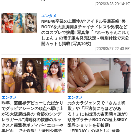
[2026/3/28 20:14:19]
エンタメ
NMB48卒業の上西怜が“アイドル界最高峰”美
BODYを大胆胸開きチャイナドレスや男装など
のコスプレで披露! 写真集「 #れーちゃんこれく
しょん 」の電子版も発売決定～特別付録で未公
開カットも掲載 [写真10枚]
[2026/3/27 22:43:55]
エンタメ
エンタメ
昨年、芸能界デビューしたばかり
元タカラジェンヌで「さんま御
でグラビアシーンの頂点へ駆け上
殿」や「不適切にもほどがあ
がる大阪府出身の“奇跡のシンデ
る！」にも出演の吉田莉々加が9
レラガール”溝端葵の抜群のルッ
頭身プラチナBODYの極上SEXY
クスと衝撃美ボディがイエローや
限界ショットを初披露!
黒ビキニで大炸裂! 「週刊少年チ
「FRIDAY」の袋とじに登場