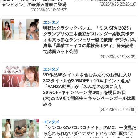
ャンピオン」の表紙＆巻頭に登場
[2026/3/25 23:26:16]
[2026/3/26 18:32:57]
エンタメ
特技はクラシックバレエ、「ミス SPA!2025」
グランプリの三木優彩がスレンダー柔軟美ボデ
ィを真っ赤なランジェリー姿で披露! デジタル写
真集「黒猫フェイスの柔軟美ボディ」発売記念
で誌面カット公開
[2026/3/25 19:38:39]
エンタメ
VR作品85タイトルを含むみんなのお気に入り
333タイトルが30%OFF＋10％ポイント還元!
「FANZA動画」が「みんなのお気に入り
30％OFFキャンペーン 第3弾」を明日26日
(木)23:59まで開催中～キャンペーンガールは鳳
みゆ
[2026/3/25 17:26:08]
エンタメ
「ケンコバのバコバコナイト」のMC、一度見た
ら忘れられないダイナマイトヒップの“尻姉”こ