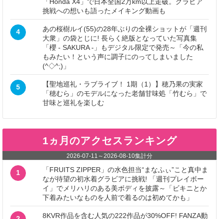
「Honda X4」で日本全国2万km以上走破。グラビア
挑戦への想いも語ったメイキング動画も
あの桜樹ルイ(55)の28年ぶりの全裸ショットが「週刊
4
大衆」の袋とじに! 長らく絶版となっていた写真集
「櫻 - SAKURA -」もデジタル限定で発売～「今の私
もみたい！という声に調子にのってしまいました
(^◇^;)」
【聖地巡礼・ラブライブ！ 1期（1）】穂乃果の実家
5
「穂むら」のモデルになった老舗甘味処「竹むら」で
甘味と巡礼を楽しむ
1ヵ月のアクセスランキング
2026-07-11
～
2026-08-10
集計分
「FRUITS ZIPPER」の水色担当“まなふぃ”こと真中ま
1
なが待望の初水着グラビアに挑戦! 「週刊プレイボー
イ」でメリハリのある美ボディを披露～「ビキニとか
下着みたいなものを人前で着るのは初めてかも」
8KVR作品を含む人気の222作品が30%OFF! FANZA動
2