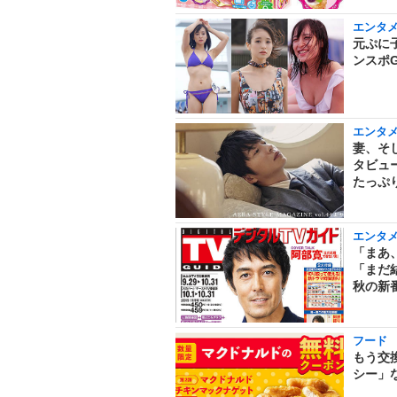
エンタ
元ぷに
ンスポ
エンタ
妻、そ
タビュー
たっぷ
エンタ
「まあ
「まだ
秋の新
フード
もう交
シー」