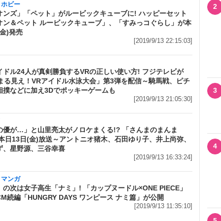
・ホビー
2
オンズ」「ペット」がルービックキューブに! ハッピーセット
オン＆ペット ルービックキューブ」、「すみっコぐらし」が本
(金)発売
[2019/9/13 22:15:03]
メ
イドル24人が真剣勝負するVRの正しい使い方! フジテレビが
0°まる見え！VRアイドル水泳大会」第3弾を配信～騎馬戦、ピチ
相撲などに加え3Dでポッキーゲームも
3
[2019/9/13 21:05:30]
メ
の優が…」と山里亮太がノロケまくる!? 「さんまのまんま
が本日13日(金)放送～アントニオ猪木、石田ゆり子、井上尚弥、
4
ず、星野源、三谷幸喜
[2019/9/13 16:33:24]
・マンガ
の次は女子高生「ナミ」! 「カップヌードル×ONE PIECE」
M続編「HUNGRY DAYS ワンピース ナミ篇」が公開
[2019/9/13 11:35:10]
5