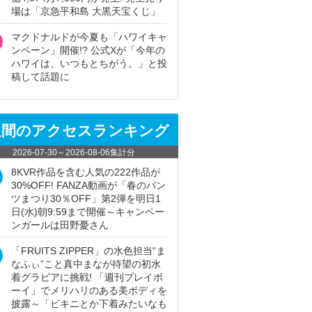
場は「京急平和島 大黒天宝くじ」
マクドナルドが今夏も「ハワイキャ
ンペーン」開催!? 公式Xが「今年の
ハワイは、いつもとちがう。」と投
稿して話題に
週間のアクセスランキング
2026-07-30
～
2026-08-06
集計分
8KVR作品を含む人気の222作品が
30%OFF! FANZA動画が「春のパン
ツまつり30％OFF」第2弾を明日1
日(水)朝9:59まで開催～キャンペー
ンガールは田野憂さん
「FRUITS ZIPPER」の水色担当“ま
なふぃ”こと真中まなが待望の初水
着グラビアに挑戦! 「週刊プレイボ
ーイ」でメリハリのある美ボディを
披露～「ビキニとか下着みたいなも