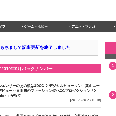
イフ
ゲーム・ホビー
アニメ・マンガ
1日をもちまして記事更新を終了しました
1
メ
2019年9月
バックナンバー
メ
ルエンサーのあの娘は3DCG!? デジタルヒューマン「葉山ニー
デビュー～日本初のファッション特化CGプロダクション「X
2
ction」が設立
[2019/9/30 23:15:18]
メ