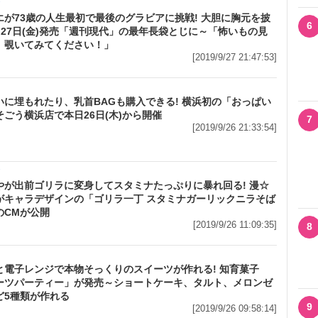
メ
エが73歳の人生最初で最後のグラビアに挑戦! 大胆に胸元を披
6
本日27日(金)発売「週刊現代」の最年長袋とじに～「怖いもの見
、覗いてみてください！」
[2019/9/27 21:47:53]
いに埋もれたり、乳首BAGも購入できる! 横浜初の「おっぱい
そごう横浜店で本日26日(木)から開催
7
[2019/9/26 21:33:54]
メ
やが出前ゴリラに変身してスタミナたっぷりに暴れ回る! 漫☆
がキャラデザインの「ゴリラ一丁 スタミナガーリックニラそば
のCMが公開
[2019/9/26 11:09:35]
8
と電子レンジで本物そっくりのスイーツが作れる! 知育菓子
ーツパーティー」が発売～ショートケーキ、タルト、メロンゼ
ど5種類が作れる
9
[2019/9/26 09:58:14]