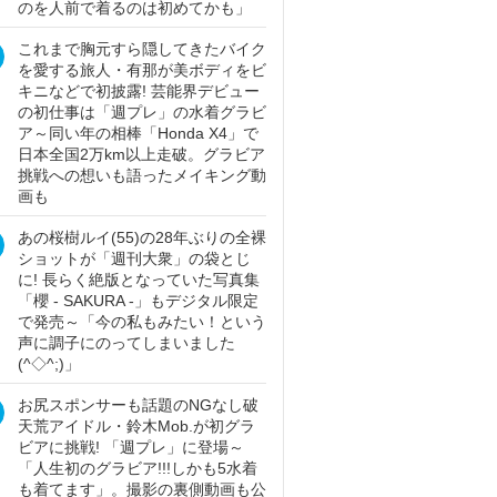
のを人前で着るのは初めてかも」
これまで胸元すら隠してきたバイク
を愛する旅人・有那が美ボディをビ
キニなどで初披露! 芸能界デビュー
の初仕事は「週プレ」の水着グラビ
ア～同い年の相棒「Honda X4」で
日本全国2万km以上走破。グラビア
挑戦への想いも語ったメイキング動
画も
あの桜樹ルイ(55)の28年ぶりの全裸
ショットが「週刊大衆」の袋とじ
に! 長らく絶版となっていた写真集
「櫻 - SAKURA -」もデジタル限定
で発売～「今の私もみたい！という
声に調子にのってしまいました
(^◇^;)」
お尻スポンサーも話題のNGなし破
天荒アイドル・鈴木Mob.が初グラ
ビアに挑戦! 「週プレ」に登場～
「人生初のグラビア!!!しかも5水着
も着てます」。撮影の裏側動画も公