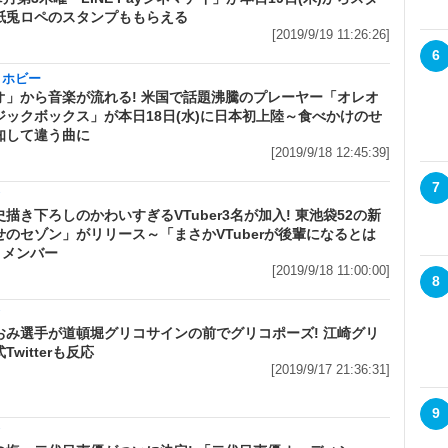
紙兎ロペのスタンプももらえる
[2019/9/19 11:26:26]
6
・ホビー
オ」から音楽が流れる! 米国で話題沸騰のプレーヤー「オレオ
ジックボックス」が本日18日(水)に日本初上陸～食べかけのせ
知して違う曲に
[2019/9/18 12:45:39]
7
メ
描き下ろしのかわいすぎるVTuber3名が加入! 東池袋52の新
せのセゾン」がリリース～「まさかVTuberが後輩になるとは
とメンバー
[2019/9/18 11:00:00]
8
メ
おみ選手が道頓堀グリコサインの前でグリコポーズ! 江崎グリ
Twitterも反応
[2019/9/17 21:36:31]
9
メ