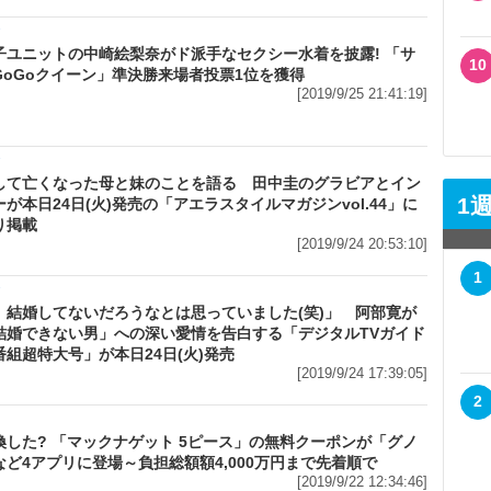
メ
子ユニットの中崎絵梨奈がド派手なセクシー水着を披露! 「サ
10
GoGoクイーン」準決勝来場者投票1位を獲得
[2019/9/25 21:41:19]
メ
して亡くなった母と妹のことを語る 田中圭のグラビアとイン
1
が本日24日(火)発売の「アエラスタイルマガジンvol.44」に
り掲載
[2019/9/24 20:53:10]
1
メ
、結婚してないだろうなとは思っていました(笑)」 阿部寛が
結婚できない男」への深い愛情を告白する「デジタルTVガイド
番組超特大号」が本日24日(火)発売
[2019/9/24 17:39:05]
2
換した? 「マックナゲット 5ピース」の無料クーポンが「グノ
など4アプリに登場～負担総額額4,000万円まで先着順で
[2019/9/22 12:34:46]