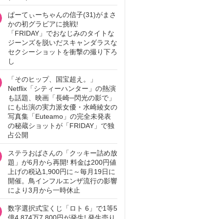
ぱーてぃーちゃんの信子(31)がまさ
かの初グラビアに挑戦!
「FRIDAY」でおなじみのタイトな
ジーンズを脱いだスキャンダラスな
セクシーショットを衝撃の撮り下ろ
し
「そのヒップ、国宝超え。」
Netflix「シティーハンター」の熱演
も話題、映画「長崎─閃光の影で」
にも出演の実力派女優・水崎綾女の
写真集「Euteamo」の完全未発表
の秘蔵ショットが「FRIDAY」で独
占公開
ステラおばさんの「クッキー詰め放
題」が6月から再開! 料金は200円値
上げの税込1,900円に～毎月19日に
開催。鳥インフルエンザ流行の影響
により3月から一時休止
数字選択式宝くじ「ロト 6」で1等5
億4,874万7,800円が発生! 発生売り