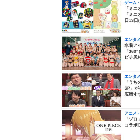
ゲーム
「ミニ
「ミニ
日13日
エンタ
水着ア
「36
ピチ尻
エンタ
「うち
SP」
広瀬す
アニメ
「ゾロ」
コラボC