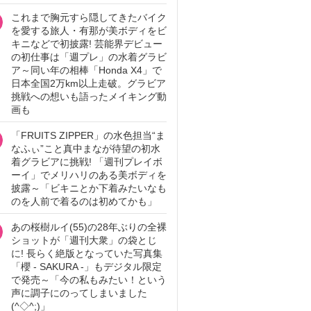
これまで胸元すら隠してきたバイク
を愛する旅人・有那が美ボディをビ
キニなどで初披露! 芸能界デビュー
の初仕事は「週プレ」の水着グラビ
ア～同い年の相棒「Honda X4」で
日本全国2万km以上走破。グラビア
挑戦への想いも語ったメイキング動
画も
「FRUITS ZIPPER」の水色担当“ま
なふぃ”こと真中まなが待望の初水
着グラビアに挑戦! 「週刊プレイボ
ーイ」でメリハリのある美ボディを
披露～「ビキニとか下着みたいなも
のを人前で着るのは初めてかも」
あの桜樹ルイ(55)の28年ぶりの全裸
ショットが「週刊大衆」の袋とじ
に! 長らく絶版となっていた写真集
「櫻 - SAKURA -」もデジタル限定
で発売～「今の私もみたい！という
声に調子にのってしまいました
(^◇^;)」