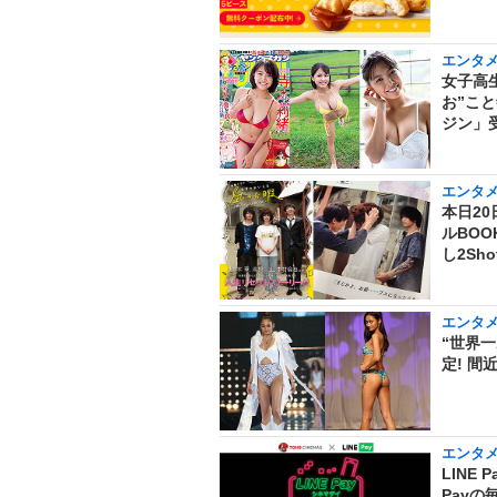
エンタ
女子高
お”こ
ジン」受
エンタ
本日2
ルBO
し2Sh
エンタ
“世界
定! 
エンタ
LINE
Payの