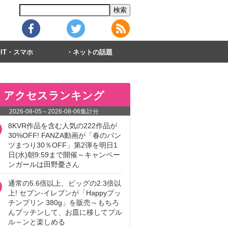
IT・スマホ
ネットの話題
アクセスランキング
2026-08-05
～
2026-08-06
集計分
8KVR作品を含む人気の222作品が
30%OFF! FANZA動画が「春のパン
ツまつり30％OFF」第2弾を明日1
日(水)朝9:59まで開催～キャンペー
ンガールは田野憂さん
通常の5.6倍以上、ビッグの2.3倍以
上! セブン‐イレブンが「Happyプッ
チンプリン 380g」を販売～もちろ
んプッチンして、お皿に移してプル
ル～ンと楽しめる