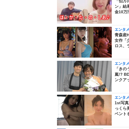
「伯方
ン」結果
金10万
エンタ
青森産
女作「
ロス、
エンタ
「きの
嵐!?
ンクア
エンタ
1st
っくら
ベント