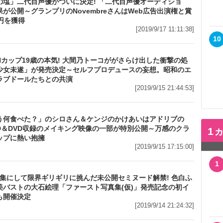
の塩」二代目声優がついに決定! 「二代目声優オーディショ
が公開～グランプリのNovembreさんはWeb広告出演権と賞
円を獲得
[2019/9/17 11:11:38]
10
メ
Hカップ19歳の本気! 大間乃トーコががさらけ出した衝撃の処
少女未遂」が発売決定～セルフプロデュースの妄想。昭和のエ
ラブドールたちとの共演
[2019/9/15 21:44:53]
メ
う何食べた？」のシロさん＆ケンジのかけあいはアドリブの
 BD＆DVD収録のメイキング映像の一部が特別公開～万感のクラ
1
ップに熱い抱擁
[2019/9/15 17:15:00]
1
メ
写真集にして限界ギリギリに挑んだ未公開セミヌード解禁! 色白ふ
美バストの大石絵理「ファースト写真集(仮)」発売記念の初イ
も開催決定
[2019/9/14 21:24:32]