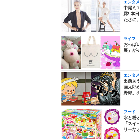
エンタ
中尾ミ
露! 
たさに
ライフ
おっぱ
展」が
エンタ
出前坊
画太郎
野郎」
フード
水と粉
「スイ
リーな