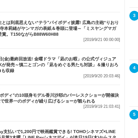
3
メ
生とは到底思えない“テラ”パイボディ披露! 広島の主砲“りおり
と寺本莉緒がヤンマガの表紙＆巻頭に登場～「ミスヤングマガ
賞。T150ながらB88W60H88
[2019/9/21 00:00:00]
メ
0日(金)最終回放送! 金曜ドラマ「凪のお暇」の公式ヴィジュア
OKが発売～慎二とゴンの「凪をめぐる男たち対談」＆撮りおろ
4
otも収録
[2019/9/20 20:03:46]
メ
一ボディ”の10頭身モデル香川沙耶のバーレスクショーが開催決
間近で世界一のボディが繰り広げるショーが観られる
[2019/9/19 21:03:41]
5
メ
 Pay支払いで1,200円で映画鑑賞できる! TOHOシネマズ×LINE
毎月第3木曜「LINE Payシネマデイ」が本日19日(木)からスタ