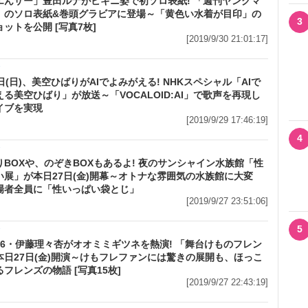
エんサー」豊田ルナがビキニ姿で初ソロ表紙! 「週刊ヤングマ
」のソロ表紙&巻頭グラビアに登場～「黄色い水着が目印」の
3
ットを公開 [写真7枚]
[2019/9/30 21:01:17]
メ
日(日)、美空ひばりがAIでよみがえる! NHKスペシャル「AIで
る美空ひばり」が放送～「VOCALOID:AI」で歌声を再現し
イブを実現
[2019/9/29 17:46:19]
4
メ
りBOXや、のぞきBOXもあるよ! 夜のサンシャイン水族館「性
い展」が本日27日(金)開幕～オトナな雰囲気の水族館に大変
場者全員に「性いっぱい袋とじ」
[2019/9/27 23:51:06]
5
メ
46・伊藤理々杏がオオミミギツネを熱演! 「舞台けものフレン
本日27日(金)開演～けもフレファンには驚きの展開も、ほっこ
フレンズの物語 [写真15枚]
[2019/9/27 22:43:19]