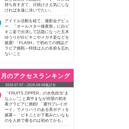
持ち良すぎて、日焼けさえ気にしな
ければ永遠に泳いでたい」
アイドル活動を経て、撮影会デビュ
ー、「オールスター後夜祭」に白ビ
キニ姿で出演して話題になった五木
ゆうりが白ビキニやメガネ姿などを
披露! 「FLASH」で初めての雑誌グ
ラビア挑戦～特技は人の名前を忘れ
ないこと
ヵ月のアクセスランキング
2026-07-07
～
2026-08-06
集計分
「FRUITS ZIPPER」の水色担当“ま
なふぃ”こと真中まなが待望の初水
着グラビアに挑戦! 「週刊プレイボ
ーイ」でメリハリのある美ボディを
披露～「ビキニとか下着みたいなも
のを人前で着るのは初めてかも」