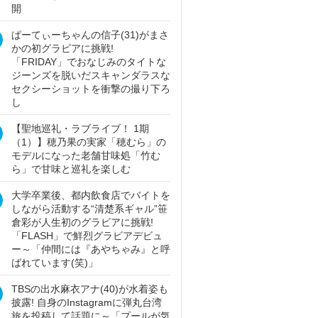
開
ぱーてぃーちゃんの信子(31)がまさ
かの初グラビアに挑戦!
「FRIDAY」でおなじみのタイトな
ジーンズを脱いだスキャンダラスな
セクシーショットを衝撃の撮り下ろ
し
【聖地巡礼・ラブライブ！ 1期
（1）】穂乃果の実家「穂むら」の
モデルになった老舗甘味処「竹む
ら」で甘味と巡礼を楽しむ
大学卒業後、都内飲食店でバイトを
しながら活動する“清楚系ギャル”笹
倉彩が人生初のグラビアに挑戦!
「FLASH」で鮮烈グラビアデビュ
ー～「仲間には『あやちゃみ』と呼
ばれています(笑)」
TBSの出水麻衣アナ(40)が水着姿も
披露! 自身のInstagramに弾丸台湾
旅を投稿して話題に～「プールが気