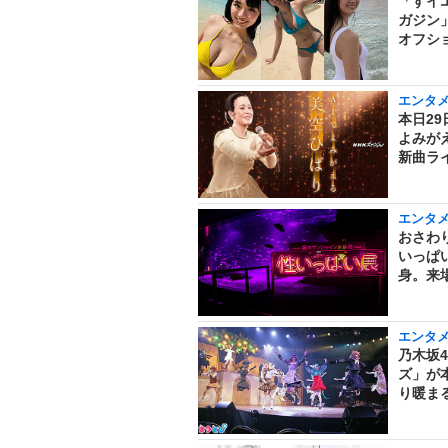
「すイ
ガジン
オフショ
エンタ
本日29
よみがえ
新曲ラ
エンタ
おさわ
いっぱ
身。来
エンタ
乃木坂
ズ」が
り暖まる