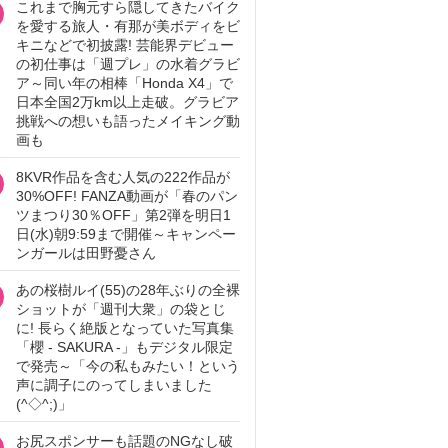
これまで胸元すら隠してきたバイク
を愛する旅人・有那が美ボディをビ
キニなどで初披露! 芸能界デビュー
の初仕事は「週プレ」の水着グラビ
ア～同い年の相棒「Honda X4」で
日本全国2万km以上走破。グラビア
挑戦への想いも語ったメイキング動
画も
8KVR作品を含む人気の222作品が
30%OFF! FANZA動画が「春のパン
ツまつり30％OFF」第2弾を明日1
日(水)朝9:59まで開催～キャンペー
ンガールは田野憂さん
あの桜樹ルイ(55)の28年ぶりの全裸
ショットが「週刊大衆」の袋とじ
に! 長らく絶版となっていた写真集
「櫻 - SAKURA -」もデジタル限定
で発売～「今の私もみたい！という
声に調子にのってしまいました
(^◇^;)」
お尻スポンサーも話題のNGなし破