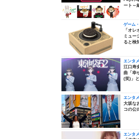
ート～
ゲーム
「オレ
ミュー
ると検
エンタ
江口寿史
曲「幸
(笑)」
エンタ
大坂な
コの公式
エンタ