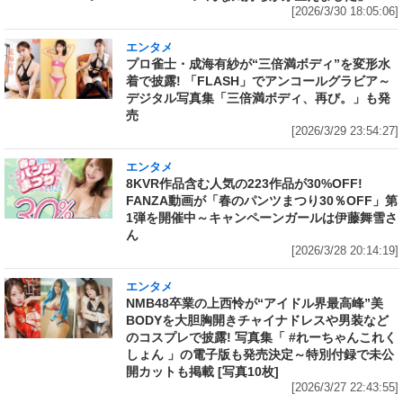
[2026/3/30 18:05:06]
エンタメ
プロ雀士・成海有紗が“三倍満ボディ”を変形水
着で披露! 「FLASH」でアンコールグラビア～
デジタル写真集「三倍満ボディ、再び。」も発
売
[2026/3/29 23:54:27]
エンタメ
8KVR作品含む人気の223作品が30%OFF!
FANZA動画が「春のパンツまつり30％OFF」第
1弾を開催中～キャンペーンガールは伊藤舞雪さ
ん
[2026/3/28 20:14:19]
エンタメ
NMB48卒業の上西怜が“アイドル界最高峰”美
BODYを大胆胸開きチャイナドレスや男装など
のコスプレで披露! 写真集「 #れーちゃんこれく
しょん 」の電子版も発売決定～特別付録で未公
開カットも掲載 [写真10枚]
[2026/3/27 22:43:55]