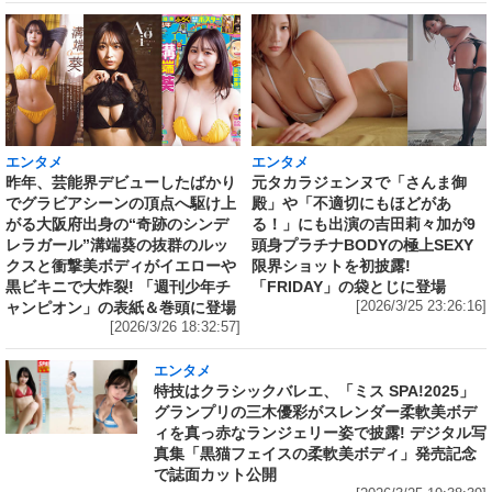
エンタメ
エンタメ
昨年、芸能界デビューしたばかり
元タカラジェンヌで「さんま御
でグラビアシーンの頂点へ駆け上
殿」や「不適切にもほどがあ
がる大阪府出身の“奇跡のシンデ
る！」にも出演の吉田莉々加が9
レラガール”溝端葵の抜群のルッ
頭身プラチナBODYの極上SEXY
クスと衝撃美ボディがイエローや
限界ショットを初披露!
黒ビキニで大炸裂! 「週刊少年チ
「FRIDAY」の袋とじに登場
ャンピオン」の表紙＆巻頭に登場
[2026/3/25 23:26:16]
[2026/3/26 18:32:57]
エンタメ
特技はクラシックバレエ、「ミス SPA!2025」
グランプリの三木優彩がスレンダー柔軟美ボデ
ィを真っ赤なランジェリー姿で披露! デジタル写
真集「黒猫フェイスの柔軟美ボディ」発売記念
で誌面カット公開