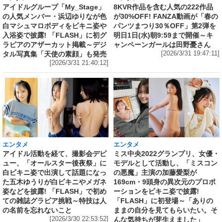
アイドルグループ「My_Stage」
8KVR作品を含む人気の222作品
の人気メンバー・浜辺ゆりなが色
が30%OFF! FANZA動画が「春の
白マシュマロボディをビキニ姿や
パンツまつり30％OFF」第2弾を
入浴姿で披露! 「FLASH」に初グ
明日1日(水)朝9:59まで開催～キ
ラビアのアザーカット掲載～デジ
ャンペーンガールは田野憂さん
タル写真集「天使の素顔」も発売
[2026/3/31 19:47:11]
[2026/3/31 21:40:12]
エンタメ
エンタメ
アイドル活動を経て、撮影会デビ
ミス中央2022グランプリ、女優・
ュー、「オールスター後夜祭」に
モデルとして活動し、「ミスコン
白ビキニ姿で出演して話題になっ
の悪魔」主演の加藤愛梨が
た五木ゆうりが白ビキニやメガネ
169cm・9頭身の異次元のプロポ
姿などを披露! 「FLASH」で初め
ーションをビキニ姿で披露!
ての雑誌グラビア挑戦～特技は人
「FLASH」に初登場～「ありの
の名前を忘れないこと
ままの自分を見てもらいたい。そ
[2026/3/30 22:53:52]
んな気持ちが芽生えました」