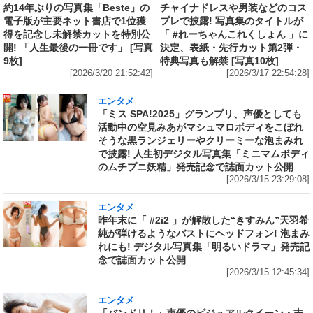
約14年ぶりの写真集「Beste」の
チャイナドレスや男装などのコス
電子版が主要ネット書店で1位獲
プレで披露! 写真集のタイトルが
得を記念し未解禁カットを特別公
「 #れーちゃんこれくしょん 」に
開! 「人生最後の一冊です」 [写真
決定、表紙・先行カット第2弾・
9枚]
特典写真も解禁 [写真10枚]
[2026/3/20 21:52:42]
[2026/3/17 22:54:28]
エンタメ
「ミス SPA!2025」グランプリ、声優としても
活動中の空見みあがマシュマロボディをこぼれ
そうな黒ランジェリーやクリーミーな泡まみれ
で披露! 人生初デジタル写真集「ミニマムボディ
のムチプニ妖精」発売記念で誌面カット公開
[2026/3/15 23:29:08]
エンタメ
昨年末に「 #2i2 」が解散した“きすみん”天羽希
純が弾けるようなバストにヘッドフォン! 泡まみ
れにも! デジタル写真集「明るいドラマ」発売記
念で誌面カット公開
[2026/3/15 12:45:34]
エンタメ