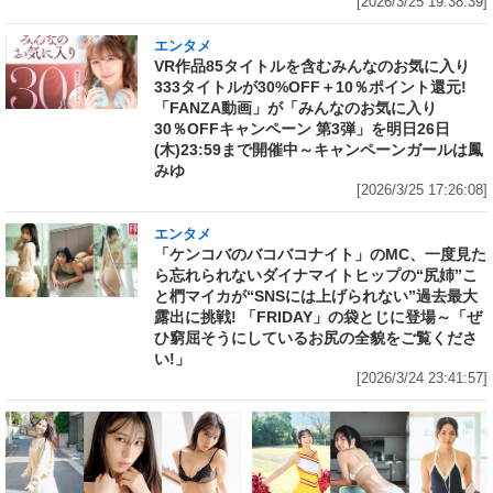
[2026/3/25 19:38:39]
エンタメ
VR作品85タイトルを含むみんなのお気に入り
333タイトルが30%OFF＋10％ポイント還元!
「FANZA動画」が「みんなのお気に入り
30％OFFキャンペーン 第3弾」を明日26日
(木)23:59まで開催中～キャンペーンガールは鳳
みゆ
[2026/3/25 17:26:08]
エンタメ
「ケンコバのバコバコナイト」のMC、一度見た
ら忘れられないダイナマイトヒップの“尻姉”こ
と椚マイカが“SNSには上げられない”過去最大
露出に挑戦! 「FRIDAY」の袋とじに登場～「ぜ
ひ窮屈そうにしているお尻の全貌をご覧くださ
い!」
[2026/3/24 23:41:57]