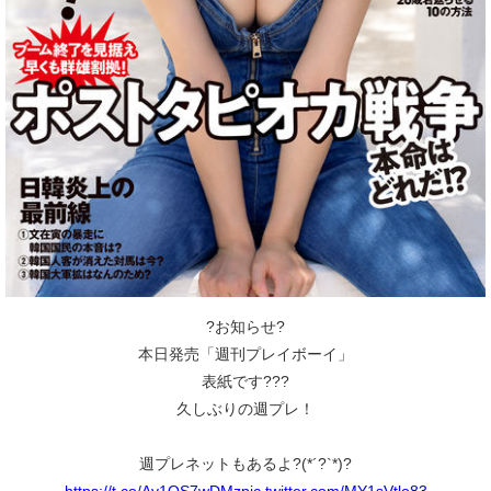
?お知らせ?
本日発売「週刊プレイボーイ」
表紙です???
久しぶりの週プレ！
週プレネットもあるよ?(*´?`*)?
https://t.co/Av1OS7wDMz
pic.twitter.com/MY1sVtlo83