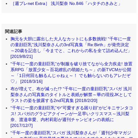
［週プレnet Extra］ 浅川梨奈 No.846「ハタチのきみと」
関連記事
胸元を大胆に露出した大人なカットにも多数挑戦! “千年に一度
の童顔巨乳”浅川梨奈さんの3rd写真集「Re:Birth」が発売決定
～20歳を記念し「今までと、これからの私を全て詰め込んだ」
[2019/8/21]
“千年に一度の童顔巨乳”が制服を破り捨てながら全力疾走! 放置
系RPG「放置少女～百花繚乱の萌姫たち～」の新TVCMが公開
～「1日何回も触るんじゃねぇ～！ でも触らないのもアレだぞ
♡」 [2018/3/16]
布が増えて、布が減った!? “千年に一度の童顔巨乳”スパガ 浅川
梨奈さんの写真集のタイトルと表紙が解禁～華の現役JKとして
ラストの姿を披露する2nd写真集 [2018/2/20]
“千年に一度の童顔巨乳”や“可愛すぎる困り顔”がビキニサンタコ
ス! スパガのグラビアクイーンが一足早いクリスマス～浅川梨
奈、渡邉幸愛、内村莉彩が週刊チャンピオンの表紙に
[2017/12/7]
“千年一度の童顔巨乳”スパガ 浅川梨奈さんが「週刊少年マガジ