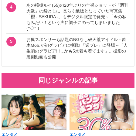
あの桜樹ルイ(55)の28年ぶりの全裸ショットが「週刊
4
大衆」の袋とじに! 長らく絶版となっていた写真集
「櫻 - SAKURA -」もデジタル限定で発売～「今の私
もみたい！という声に調子にのってしまいました
(^◇^;)」
お尻スポンサーも話題のNGなし破天荒アイドル・鈴
5
木Mob.が初グラビアに挑戦! 「週プレ」に登場～「人
生初のグラビア!!!しかも5水着も着てます」。撮影の
裏側動画も公開
同じジャンルの記事
エンタメ
エンタメ