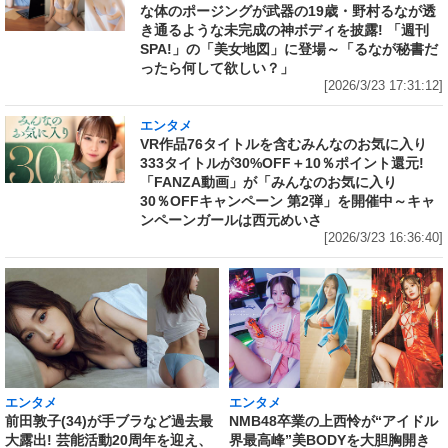
な体のポージングが武器の19歳・野村るなが透
き通るような未完成の神ボディを披露! 「週刊
SPA!」の「美女地図」に登場～「るなが秘書だ
ったら何して欲しい？」
[2026/3/23 17:31:12]
エンタメ
VR作品76タイトルを含むみんなのお気に入り
333タイトルが30%OFF＋10％ポイント還元!
「FANZA動画」が「みんなのお気に入り
30％OFFキャンペーン 第2弾」を開催中～キャ
ンペーンガールは西元めいさ
[2026/3/23 16:36:40]
エンタメ
エンタメ
前田敦子(34)が手ブラなど過去最
NMB48卒業の上西怜が“アイドル
大露出! 芸能活動20周年を迎え、
界最高峰”美BODYを大胆胸開き