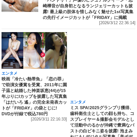
「バンドリ！」声優のビジュアルクイーン・志
崎樺音が自身初となるランジェリーカットも披
露! 最上級の肢体を惜しみなく魅せた1st写真集
の先行イメージカットが「FRIDAY」に掲載
[2026/3/12 22:36:14]
エンタメ
エンタメ
映画「冷たい熱帯魚」「恋の罪」
ミス SPA!2025グランプリ獲得、
で助演女優賞を受賞、2011年に園
歯科衛生士としての顔も持ち、コ
子温と結婚した神楽坂恵(44)が15
スプレイヤー＆撮影会モデルとし
年ぶりにIカップを披露した写真集
て活動中のるかが沖縄で豊満なバ
「はだいろ 遙」の完全未発表カッ
ストの白ビキニ姿を披露! 泡まみ
トが「FRIDAY」の袋とじに!
れにも! デジタル写真集「美ボデ
DVDが付録で税込780円
ィ歯科衛生士」発売記念で誌面カ
[2026/3/11 22:16:33]
ット公開
[2026/3/10 18:36:27]