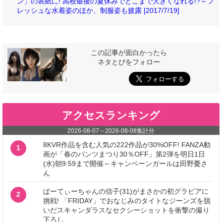
ン」の表紙に! 高校最後の夏休みでどこまで大きくなれる!?～フ
レッシュな水着姿のほか、制服姿も披露 [2017/7/19]
この記事が面白かったら
ネタとぴをフォロー
アクセスランキング
2026-08-07
～
2026-08-08
集計分
8KVR作品を含む人気の222作品が30%OFF! FANZA動
1
画が「春のパンツまつり30％OFF」第2弾を明日1日
(水)朝9:59まで開催～キャンペーンガールは田野憂さ
ん
ぱーてぃーちゃんの信子(31)がまさかの初グラビアに
2
挑戦! 「FRIDAY」でおなじみのタイトなジーンズを脱
いだスキャンダラスなセクシーショットを衝撃の撮り
下ろし