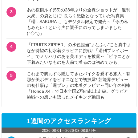
あの桜樹ルイ(55)の28年ぶりの全裸ショットが「週刊
3
大衆」の袋とじに! 長らく絶版となっていた写真集
「櫻 - SAKURA -」もデジタル限定で発売～「今の私
もみたい！という声に調子にのってしまいました
(^◇^;)」
「FRUITS ZIPPER」の水色担当“まなふぃ”こと真中ま
4
なが待望の初水着グラビアに挑戦! 「週刊プレイボー
イ」でメリハリのある美ボディを披露～「ビキニとか
下着みたいなものを人前で着るのは初めてかも」
これまで胸元すら隠してきたバイクを愛する旅人・有
5
那が美ボディをビキニなどで初披露! 芸能界デビュー
の初仕事は「週プレ」の水着グラビア～同い年の相棒
「Honda X4」で日本全国2万km以上走破。グラビア
挑戦への想いも語ったメイキング動画も
1週間のアクセスランキング
2026-08-01
～
2026-08-08
集計分