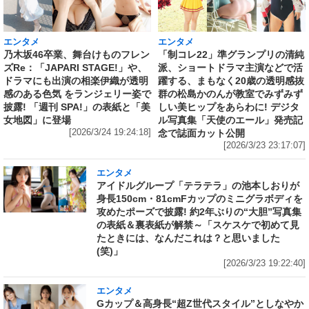
エンタメ
エンタメ
乃木坂46卒業、舞台けものフレン
「制コレ22」準グランプリの清純
ズRe：「JAPARI STAGE!」や、
派、ショートドラマ主演などで活
ドラマにも出演の相楽伊織が透明
躍する、まもなく20歳の透明感抜
感のある色気 をランジェリー姿で
群の松島かのんが教室でみずみず
披露! 「週刊 SPA!」の表紙と「美
しい美ヒップをあらわに! デジタ
女地図」に登場
ル写真集「天使のエール」発売記
[2026/3/24 19:24:18]
念で誌面カット公開
[2026/3/23 23:17:07]
エンタメ
アイドルグループ「テラテラ」の池本しおりが
身長150cm・81cmFカップのミニグラボディを
攻めたポーズで披露! 約2年ぶりの“大胆”写真集
の表紙＆裏表紙が解禁～「スケスケで初めて見
たときには、なんだこれは？と思いました
(笑)」
[2026/3/23 19:22:40]
エンタメ
Gカップ＆高身長“超Z世代スタイル”としなやか