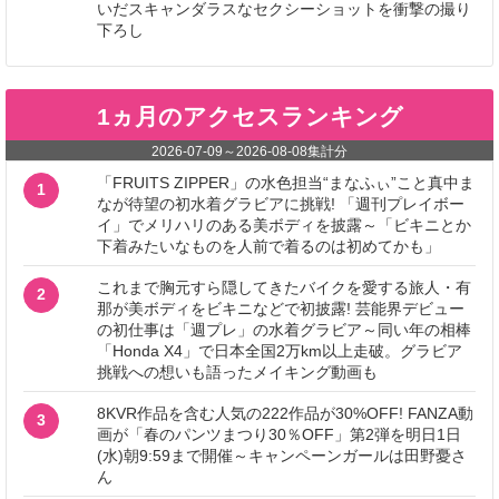
いだスキャンダラスなセクシーショットを衝撃の撮り
下ろし
1ヵ月のアクセスランキング
2026-07-09
～
2026-08-08
集計分
「FRUITS ZIPPER」の水色担当“まなふぃ”こと真中ま
1
なが待望の初水着グラビアに挑戦! 「週刊プレイボー
イ」でメリハリのある美ボディを披露～「ビキニとか
下着みたいなものを人前で着るのは初めてかも」
これまで胸元すら隠してきたバイクを愛する旅人・有
2
那が美ボディをビキニなどで初披露! 芸能界デビュー
の初仕事は「週プレ」の水着グラビア～同い年の相棒
「Honda X4」で日本全国2万km以上走破。グラビア
挑戦への想いも語ったメイキング動画も
8KVR作品を含む人気の222作品が30%OFF! FANZA動
3
画が「春のパンツまつり30％OFF」第2弾を明日1日
(水)朝9:59まで開催～キャンペーンガールは田野憂さ
ん