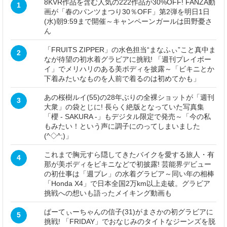
8KVR作品を含む人気の222作品が30%OFF! FANZA動
1
画が「春のパンツまつり30％OFF」第2弾を明日1日
(水)朝9:59まで開催～キャンペーンガールは田野憂さ
ん
「FRUITS ZIPPER」の水色担当“まなふぃ”こと真中ま
2
なが待望の初水着グラビアに挑戦! 「週刊プレイボー
イ」でメリハリのある美ボディを披露～「ビキニとか
下着みたいなものを人前で着るのは初めてかも」
あの桜樹ルイ(55)の28年ぶりの全裸ショットが「週刊
3
大衆」の袋とじに! 長らく絶版となっていた写真集
「櫻 - SAKURA -」もデジタル限定で発売～「今の私
もみたい！という声に調子にのってしまいました
(^◇^;)」
これまで胸元すら隠してきたバイクを愛する旅人・有
4
那が美ボディをビキニなどで初披露! 芸能界デビュー
の初仕事は「週プレ」の水着グラビア～同い年の相棒
「Honda X4」で日本全国2万km以上走破。グラビア
挑戦への想いも語ったメイキング動画も
ぱーてぃーちゃんの信子(31)がまさかの初グラビアに
5
挑戦! 「FRIDAY」でおなじみのタイトなジーンズを脱